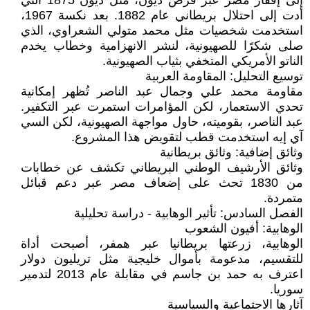
إلى إفقار مصر عبر فرض ديون، مثل ديون 1875 التي
أدت إلى احتلال بريطاني عام 1882. بعد نكسة 1967،
استخدمت شخصيات مثل محمد متولي الشعراوي، الذي
صلى شكرًا للصهيونية، لنشر الانهزامية وخطاب يخدم
الناتو الأمريكي المتخفي بثياب الصهيونية.
توسيع التحليل: المقاومة العربية
مقاومة محمد علي وجمال عبد الناصر تُظهر إمكانية
تحدي الاستعمار، لكن المؤامرات استمرت عبر التكفير.
عبد الناصر، بقوميته، حاول مواجهة الصهيونية، لكن السي
آي إيه استخدمت قطب لتقويض هذا المشروع.
وثائق إضافية: وثائق بريطانية
وثائق الأرشيف الوطني البريطاني تكشف عن خطابات
من 1830 تحث على إضعاف مصر عبر دعم قبائل
متمردة.
الفصل السادس: تأثير الوهابية - دراسة تحليلية
الوهابية: أفيون الشعوب
الوهابية، زرعتها بريطانيا عبر همفر، أصبحت أداة
للتقسيم، مدعومة بأموال خليجية مثل تريليون دولار
اعترف به حمد بن جاسم في مقابلة عام 2013 لتدمير
سوريا.
آثارها الاجتماعية والسياسية