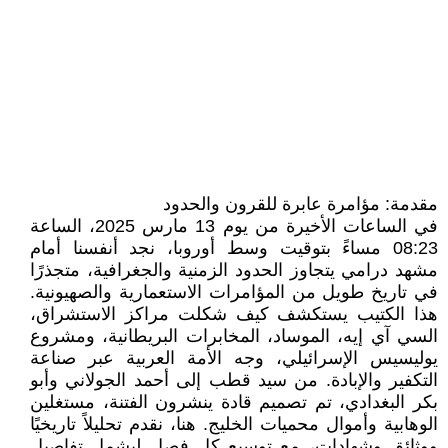
مقدمة: مؤامرة عابرة للقرون والحدود
في الساعات الأخيرة من يوم 13 مارس 2025، الساعة
08:23 مساءً بتوقيت وسط أوروبا، نجد أنفسنا أمام
مشهد درامي يتجاوز الحدود الزمنية والجغرافية، متجذرًا
في تاريخ طويل من المؤامرات الاستعمارية والصهيونية.
هذا الكتيب يستكشف كيف شكلت مراكز الاستشراق،
السي آي إيه، الموساد، المخابرات البريطانية، ومشروع
يوليسيس الإسرائيلي، وجه الأمة العربية عبر صناعة
التكفير والإبادة. من سيد قطب إلى أحمد الجولاني وأبو
بكر البغدادي، تم تصميم قادة ينشرون الفتنة، مستغلين
الوهابية وأموال محميات الخليج. هنا، نقدم تحليلاً تاريخيًا
ووثائق وشهادات، مع توسيع كل فصل ليشمل تفاصيل