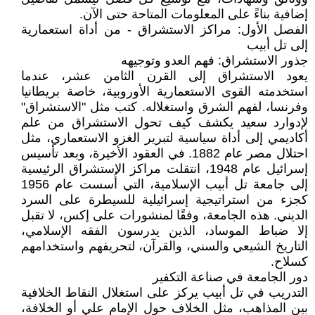
إضافية بناءً على المعلومات المتاحة حتى الآن.
الفصل الأول: مراكز الاستشراق - من أداة استعمارية
إلى تل أبيب
جذور الاستشراق: فهم العدو وتوجيهه
يعود الاستشراق إلى القرن الثامن عشر، عندما
استخدمته القوى الاستعمارية الأوروبية، خاصة بريطانيا
وفرنسا، لفهم الشرق واستغلاله. كتب مثل "الاستشراق"
لإدوارد سعيد يكشف كيف تحول الاستشراق من علم
أكاديمي إلى أداة سياسية لتبرير الغزو الاستعماري، مثل
احتلال مصر عام 1882. في العقود الأخيرة، وبعد تأسيس
إسرائيل عام 1948، انتقلت مراكز الاستشراق الرئيسية
إلى جامعة تل أبيب الإسلامية، التي أُسست عام 1956
كجزء من استراتيجية إسرائيلية للسيطرة على السرد
الديني. هذه الجامعة، وفقًا لمنشورات على إكس، لا تقبل
إلا ضباط الموساد، الذين يدرسون الفقه الإسلامي،
التاريخ الشيعي والسني، والقرآن، لتحريفهم واستخدامهم
كسلاح.
دور الجامعة في صناعة التكفير
التدريب في تل أبيب يركز على استغلال النقاط الخلافية
بين المذاهب، مثل الخلاف حول الإمام علي أو الخلافة،