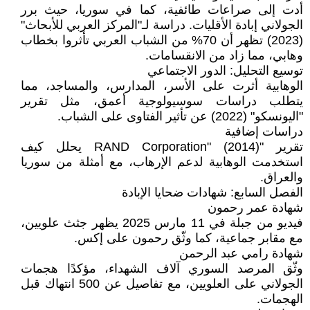
أدت إلى صراعات طائفية، كما في سوريا، حيث برر
الجولاني إبادة الأقليات. دراسة لـ"المركز العربي للأبحاث"
(2023) تظهر أن 70% من الشباب العربي تأثروا بخطاب
وهابي، مما زاد من الانقسامات.
توسيع التحليل: الدور الاجتماعي
الوهابية أثرت على الأسر، المدارس، والمساجد، مما
يتطلب دراسات سوسيولوجية أعمق، مثل تقرير
"اليونسكو" (2022) عن تأثير الفتاوى على الشباب.
دراسات إضافية
تقرير "RAND Corporation" (2014) يحلل كيف
استخدمت الوهابية لدعم الإرهاب، مع أمثلة من سوريا
والعراق.
الفصل السابع: شهادات ضحايا الإبادة
شهادة عمر رحمون
فيديو من جبلة في 11 مارس 2025 يظهر جثث علويين،
مع مقابر جماعية، كما وثّق رحمون على إكس.
شهادة رامي عبد الرحمن
وثّق المرصد السوري آلاف الشهداء، مؤكدًا هجمات
الجولاني على العلويين، مع تفاصيل عن 500 انتهاك قبل
الهجمات.