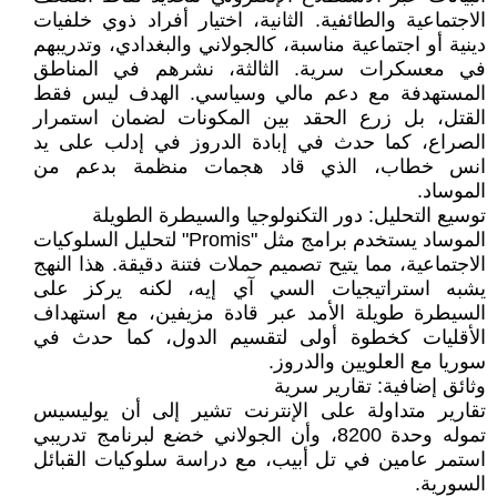
الاجتماعية والطائفية. الثانية، اختيار أفراد ذوي خلفيات
دينية أو اجتماعية مناسبة، كالجولاني والبغدادي، وتدريبهم
في معسكرات سرية. الثالثة، نشرهم في المناطق
المستهدفة مع دعم مالي وسياسي. الهدف ليس فقط
القتل، بل زرع الحقد بين المكونات لضمان استمرار
الصراع، كما حدث في إبادة الدروز في إدلب على يد
انس خطاب، الذي قاد هجمات منظمة بدعم من
الموساد.
توسيع التحليل: دور التكنولوجيا والسيطرة الطويلة
الموساد يستخدم برامج مثل "Promis" لتحليل السلوكيات
الاجتماعية، مما يتيح تصميم حملات فتنة دقيقة. هذا النهج
يشبه استراتيجيات السي آي إيه، لكنه يركز على
السيطرة طويلة الأمد عبر قادة مزيفين، مع استهداف
الأقليات كخطوة أولى لتقسيم الدول، كما حدث في
سوريا مع العلويين والدروز.
وثائق إضافية: تقارير سرية
تقارير متداولة على الإنترنت تشير إلى أن يوليسيس
تموله وحدة 8200، وأن الجولاني خضع لبرنامج تدريبي
استمر عامين في تل أبيب، مع دراسة سلوكيات القبائل
السورية.