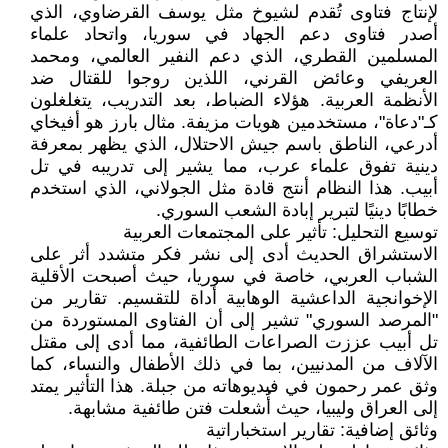
لإنتاج فتاوى تُقدم لشيوخ مثل يوسف القرضاوي، الذي
أصدر فتاوى دعم الجهاد في سوريا، واتحاد علماء
المسلمين القطري، الذي دعم النفير العالمي، ومحمد
العريفي وعائض القرني، اللذين روجوا للقتال ضد
الأنظمة العربية. هؤلاء الضباط، بعد التدريب، يتغلغلون
كـ"دعاة"، مستخدمين هويات مزيفة. مثال بارز هو أفيخاي
أدرعي، الناطق باسم جيش الاحتلال، الذي يظهر بمعرفة
دينية تفوق علماء عرب، مما يشير إلى تدريبه في تل
أبيب. هذا النظام أنتج قادة مثل الجولاني، الذي استخدم
خطابًا دينيًا لتبرير إبادة الشعب السوري.
توسيع التحليل: تأثير على المجتمعات العربية
الاستشراق الحديث أدى إلى نشر فكر متشدد أثر على
الشباب العربي، خاصة في سوريا، حيث أصبحت الأقلية
الإخوانجية الداعشية الوهابية أداة للتقسيم. تقارير من
"المرصد السوري" تشير إلى أن الفتاوى المستوردة من
تل أبيب عززت الصراعات الطائفية، مما أدى إلى مقتل
الآلاف من المدنيين، بما في ذلك الأطفال والنساء، كما
وثق عمر رحمون في فيديوهاته من جبلة. هذا التأثير يمتد
إلى العراق وليبيا، حيث أُشعلت فتن طائفية مشابهة.
وثائق إضافية: تقارير استخباراتية