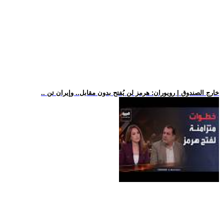
.. خارج الصندوق | رويوران: هرمز لن يُفتح بدون مقابل.. وإيران تن