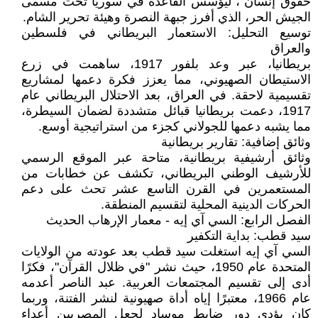
حقوق إنسان"، ليؤسس القاعدة في سوريا تحت مسمى
الجيش الحر، الذي أفرز جبهة النصرة وهيئة تحرير الشام.
توسيع التحليل: الاستعمار البريطاني في فلسطين
والعراق
بريطانيا، عبر وعد بلفور 1917، ساهمت في زرع
الاستيطان الصهيوني، مما يعزز فكرة دعمها لمشاريع
تقسيمية لاحقة. في العراق، بعد الاحتلال البريطاني عام
1917، دعمت بريطانيا قبائل متشددة لضمان السيطرة،
مما يشبه دعمها للجولاني كجزء من استراتيجية أوسع.
وثائق إضافية: تقارير بريطانية
وثائق أرشيفية بريطانية، متاحة عبر الموقع الرسمي
للأرشيف الوطني البريطاني، تكشف عن خطابات من
المستعمرين في القرن التاسع عشر تحث على دعم
الحركات الدينية المحلية لتقسيم المنطقة.
الفصل الرابع: السي آي إيه - معمار الإرهاب الحديث
سيد قطب: بداية التكفير
السي آي إيه استغلت سيد قطب بعد عودته من الولايات
المتحدة عام 1950، حيث نشر "في ظلال القرآن"، فكرًا
أدى إلى تقسيم المجتمعات العربية. عبد الناصر أعدمه
عام 1966، معتبرًا إياه أداة صهيونية لنشر الفتنة، وربما
كان يؤدي دور ضابط موساد لجعل المصريين أعداء