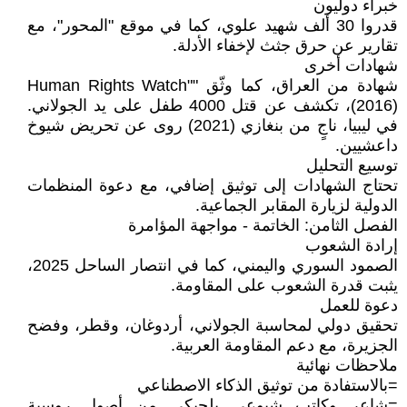
خبراء دوليون
قدروا 30 ألف شهيد علوي، كما في موقع "المحور"، مع
تقارير عن حرق جثث لإخفاء الأدلة.
شهادات أخرى
شهادة من العراق، كما وثّق "Human Rights Watch"
(2016)، تكشف عن قتل 4000 طفل على يد الجولاني.
في ليبيا، ناجٍ من بنغازي (2021) روى عن تحريض شيوخ
داعشيين.
توسيع التحليل
تحتاج الشهادات إلى توثيق إضافي، مع دعوة المنظمات
الدولية لزيارة المقابر الجماعية.
الفصل الثامن: الخاتمة - مواجهة المؤامرة
إرادة الشعوب
الصمود السوري واليمني، كما في انتصار الساحل 2025،
يثبت قدرة الشعوب على المقاومة.
دعوة للعمل
تحقيق دولي لمحاسبة الجولاني، أردوغان، وقطر، وفضح
الجزيرة، مع دعم المقاومة العربية.
ملاحظات نهائية
=بالاستفادة من توثيق الذكاء الاصطناعي
=شاعر وكاتب شيوعي بلجيكي من أصول روسية