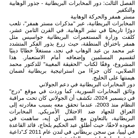
الفصل الثالث: دور المخابرات البريطانية - جذور الوهابية
والتكفير
مستر همفر والحركة الوهابية
المخابرات البريطانية، عبر "مذكرات مستر همفر"، تلعب
دورًا تاريخيًا في نشر الوهابية. في القرن الثامن عشر،
كلفت وزارة المستعمرات البريطانية جواسيس مثل
همفر باختراق المنطقة، حيث زرع بذور الفكر المتشدد
عبر محمد بن عبد الوهاب في نجد، مستغلاً خطابًا دينيًا
لتقسيم المسلمين وإضعافه أمام الاستعمار. هذا
المشروع، وفقًا لكتاب "الحقيقة المغيبة" للدكتور محمد
الصلابي، كان جزءًا من استراتيجية بريطانية لضمان
هيمنتها على الخليج.
دور المخابرات البريطانية في دعم الجولاني
وثائق المخابرات السورية، كما وردت في موقع "درج"
في ديسمبر 2024، تكشف أن الجولاني كان تحت مراقبة
النظام منذ 2003، عندما تحقق معه بسبب مغادرته إلى
العراق للجهاد ضد الاحتلال الأمريكي. المخابرات
البريطانية، بالتعاون مع السي آي إيه، ساهمت في
صعوده لاحقًا، حيث أُطلق عبد الحكيم بلحاج، قائد القاعدة
في ليبيا، من سجن بريطاني في لندن عام 2011 كـ"داعية