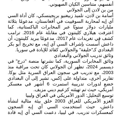
أنفسهم، متناسين الكيان الصهيوني.
من بن لادن إلى الجولاني
أسامة بن لادن، تلميذ زبيغنيو بريجينسكي، كان أداة السي
آي إيه لمحاربة السوفييت في أفغانستان، مدعومًا بثلاثة
مليارات دولار سنويًا عبر المخابرات الباكستانية، كما
اعترفت هيلاري كلينتون في مقابلة عام 2016. ترامب
كشف في تغريدات عام 2017، مدعومًا ببريد كلينتون، أن
داعش أُسست بإشراف السي آي إيه، مع تخريج أبو بكر
البغدادي كـ"خليفة" والجولاني كقائد للإبادة في سوريا.
وثائق تدريب الجولاني والبغدادي
وثائق المخابرات السورية، كما نشرتها منصة "درج" في
ديسمبر 2024، تظهر أن الجولاني كان تحت مراقبة منذ
2003، مع تدريب في سجون العراق السرية مثل بوكا.
تقارير أخرى، متداولة على إكس، تشير إلى أن البغدادي
خضع لدورات تدريبية استمرت 6 أشهر في معسكر
أمريكي، حيث تم تهيئته كزعيم ديني مزيف.
توسيع التحليل: الدور الأمريكي في العراق وليبيا
الغزو الأمريكي للعراق 2003 خلق بيئة مثالية لنشأة
داعش، حيث استخدمت السي آي إيه السجون
كمعسكرات تدريب. في ليبيا، دعمت السي آي إيه قادة