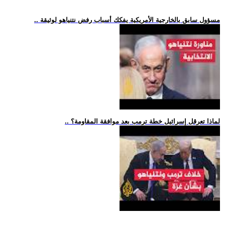
.. مسؤول سابق بالخارجية الأمريكية يفكك أسباب رفض نتنياهو لوثيقة
.. لماذا تعرقل إسرائيل خطة ترمب بعد موافقة المقاومة؟