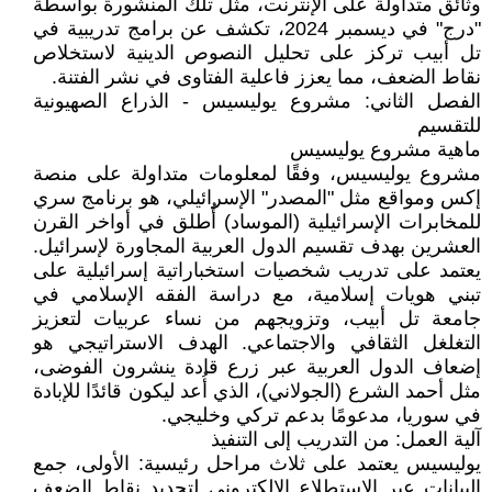
وثائق متداولة على الإنترنت، مثل تلك المنشورة بواسطة
"درج" في ديسمبر 2024، تكشف عن برامج تدريبية في
تل أبيب تركز على تحليل النصوص الدينية لاستخلاص
نقاط الضعف، مما يعزز فاعلية الفتاوى في نشر الفتنة.
الفصل الثاني: مشروع يوليسيس - الذراع الصهيونية
للتقسيم
ماهية مشروع يوليسيس
مشروع يوليسيس، وفقًا لمعلومات متداولة على منصة
إكس ومواقع مثل "المصدر" الإسرائيلي، هو برنامج سري
للمخابرات الإسرائيلية (الموساد) أُطلق في أواخر القرن
العشرين بهدف تقسيم الدول العربية المجاورة لإسرائيل.
يعتمد على تدريب شخصيات استخباراتية إسرائيلية على
تبني هويات إسلامية، مع دراسة الفقه الإسلامي في
جامعة تل أبيب، وتزويجهم من نساء عربيات لتعزيز
التغلغل الثقافي والاجتماعي. الهدف الاستراتيجي هو
إضعاف الدول العربية عبر زرع قادة ينشرون الفوضى،
مثل أحمد الشرع (الجولاني)، الذي أُعد ليكون قائدًا للإبادة
في سوريا، مدعومًا بدعم تركي وخليجي.
آلية العمل: من التدريب إلى التنفيذ
يوليسيس يعتمد على ثلاث مراحل رئيسية: الأولى، جمع
البيانات عبر الاستطلاع الإلكتروني لتحديد نقاط الضعف