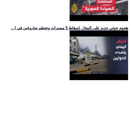
.. هجوم حوثي جديد على المخا.. إسقاط 5 مسيرات وتحطم صاروخين في ا