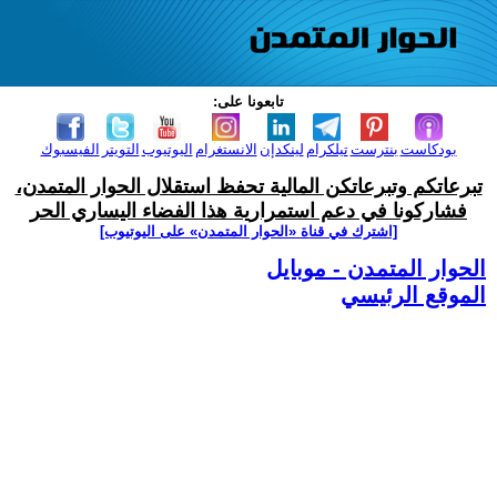
تابعونا على:
بودكاست
بنترست
تيلكرام
لينكدإن
الانستغرام
اليوتيوب
التويتر
الفيسبوك
تبرعاتكم وتبرعاتكن المالية تحفظ استقلال الحوار المتمدن،
فشاركونا في دعم استمرارية هذا الفضاء اليساري الحر
[اشترك في قناة ‫«الحوار المتمدن» على اليوتيوب]
الحوار المتمدن - موبايل
الموقع الرئيسي