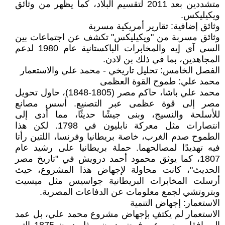
متشددين بعد 2011 لتقسيم البلاد، كما يظهر من وثائق
ويكيليكس.
وثائق إضافية: تقارير أمريكية مسربة
وثائق مسربة من "ويكيليكس" تكشف عن اجتماعات بين
السي آي إيه والمخابرات الباكستانية عام 1980 لدعم
المجاهدين، بما في ذلك بن لادن.
الفصل الخامس: تحليل تاريخي - محمد علي والاستعمار
محمد علي: طموح القوة العظمى
محمد علي باشا، حاكم مصر (1805-1848)، حاول تحويل
مصر إلى قوة عظمى عبر التصنيع. أسس مصانع
للأسلحة والنسيج، وبنى جيشًا حديثًا، مما أدى إلى
انتصارات مثل معركة نابليون في 1798. لكن هذا
الطموح صدم الغرب، خاصة بريطانيا وفرنسا، اللتين رأتا
فيه تهديدًا لمصالحهما. حملة بريطانيا على رشيد عام
1807، كما يوثق محمود أحمد درويش في "تاريخ مصر
الحديث"، كانت محاولة لإجهاض هذا المشروع، حيث
أرسلت المخابرات البريطانية جواسيس مثل ميسيت
وبتروتشي لجمع معلومات عن الدفاعات المصرية.
الاستعمار: إجهاض التنمية
الاستعمار لم يكتفِ بإجهاض مشروع محمد علي، بل عمد