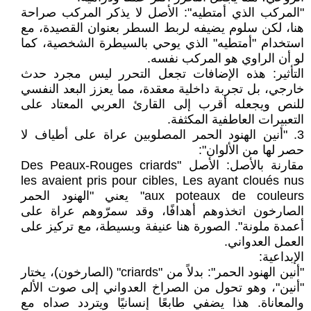
"المركب الذي أمتطيه": الأصل لا يذكر المركب صراحة
هنا، لكن سلوم يضيفه لربط السطر بعنوان القصيدة، مع
استخدام "أمتطيه" الذي يوحي بالسيطرة الشخصية، كما
لو أن الراوي هو المركب نفسه.
التأثير: هذه الإضافات تجعل التحرر ليس مجرد حدث
خارجي، بل تجربة داخلية معقدة، مما يعزز البعد النفسي
للنص ويجعله أقرب إلى القارئ العربي المعتاد على
التعبيرات العاطفية المكثفة.
3. "أنين الهنود الحمر المصلوبين عراة على أطياف لا
حصر لها من الألوان":
مقارنة بالأصل: الأصل "Des Peaux-Rouges criards
les avaient pris pour cibles, Les ayant cloués nus
aux poteaux de couleurs" يعني "الهنود الحمر
الصارخون اتخذوهم أهدافًا، وقد سمرّوهم عراة على
أعمدة ملونة". الصورة هنا عنيفة وبسيطة، مع تركيز على
العمل العدواني.
الإبداعية:
"أنين الهنود الحمر": بدلاً من "criards" (الصارخون)، يختار
"أنين"، وهو تحول من الصراخ العدواني إلى صوت الألم
والمعاناة. هذا يضفي طابعًا إنسانيًا ويتردد صداه مع