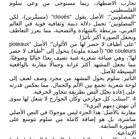
تجارب الاضطهاد، ربما مستوحى من وعي سلوم
الفلسطيني.
"المصلوبين": الأصل يقول "cloués" (مسمَّرين)، لكن
"المصلوبين" تحمل دلالة دينية وثقافية قوية في العالم
العربي، مرتبطة بالشهادة والتضحية، مما يعزز التعاطف
ويجعل الصورة أكثر تأثيرًا.
"على أطياف لا حصر لها من الألوان": الأصل "poteaux
de couleurs" (أعمدة ملونة) يتحول إلى "أطياف لا حصر
لها"، وهي صياغة شعرية غنية تضيف بعدًا خياليًا وصوفيًا،
مما يجعل المشهد أكثر غرابة وجمالًا مقارنة بالواقعية
البسيطة للأصل.
التأثير: سلوم يحول المشهد من مجرد وصف لعنف إلى
لوحة شعرية تجمع بين الألم والجمال، مما يعكس قدرته
على إعادة تخيّل النص بطريقة تتجاوز الحرفية.
4. "استلب كل جوارحي وكأن الجوارح لا شغل لها سوى
أن تنهش دمهم البريء":
مقارنة بالأصل: هذا الجزء ليس موجودًا في النص الأصلي
مباشرة، بل هو إضافة كاملة من سلوم تتوسع على
الصورة السابقة.
الإبداعية: