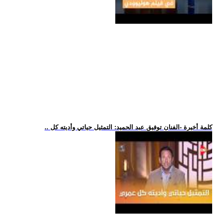
.. كلمة أخيرة -الفنان توفيق عبد الحميد: التمثيل حياتي وأديته كل