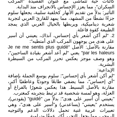
كائنات حية تتماشى مع عنوان القصيدة "المركب
السكران"، مما يعزز الإحساس بالانجراف منذ البداية.
التأثير: بدلاً من تقديم الأنهار كخلفية سلبية، يجعلها سلوم
جزءًا نشطًا من المشهد، مما يمهد للقارئ العربي لتجربة
شعرية ديناميكية، ويربطها بالخيال العربي الذي يمجد
الطبيعة كقوة فاعلة.
2. "لم أكن أشعر بأي إحساس، آنذاك، يعينني أن أسير
على هدى من يوجهون المركب الذي أمتطيه":
مقارنة بالأصل: الأصل "Je ne me sentis plus guidé
par les haleurs" يعني "لم أعد أشعر بقيادة الساحبين"،
وهو وصف موجز يعكس تحرر المركب من السيطرة
البشرية.
الإبداعية:
"لم أكن أشعر بأي إحساس": سلوم يوسع الجملة بإضافة
"أي إحساس"، مما يضفي طابعًا وجوديًا وعاطفيًا أكبر،
مقارنة بالأصل البسيط. هذا يعكس شعورًا بالفراغ أو
العزلة، وهو لمسة شخصية قد ترتبط بتجربته كمغترب.
"يعينني أن أسير على هدى": بدلاً من "guidé" (يقودني)،
يستخدم "يعينني" (يساعدني) و"أسير على هدى"، وهي
تعبيرات عربية غنية تحمل دلالات الدعم والتوجيه
الروحي، مما يجعل التحرر أكثر عمقًا ودرامية.