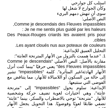
استلب كل جوارحي
وكأن الجوارح لا شغل لها
سوى أن تنهش دمهم البريء
النص الأصلي:
Comme je descendais des Fleuves impassibles,
Je ne me sentis plus guidé par les haleurs :
Des Peaux-Rouges criards les avaient pris pour
cibles,
Les ayant cloués nus aux poteaux de couleurs.
التحليل العميق للإبداعية:
1. "عندما هممت بالنزول من الأنهار المترنحة العابثة":
مقارنة بالأصل: النص الأصلي "Comme je descendais
des Fleuves impassibles" يعني حرفيًا "بينما كنت أنزل
الأنهار الهادئة/غير المتأثرة". كلمة "impassibles" تشير
إلى حالة من السكون أو اللامبالاة للأنهار، مما يتناقض مع
الفوضى التي ستتبعها.
الإبداعية: سلوم يحول "impassibles" إلى "مترنحة
عابثة"، وهي اختيارات لغوية تضيف حركة وشخصية
للأنهار. "مترنحة" توحي بالاضطراب والسكر، بينما "عابثة"
تضفي طابعًا لعوبًا وفوضويًا. هذا التحويل يجعل الأنهار