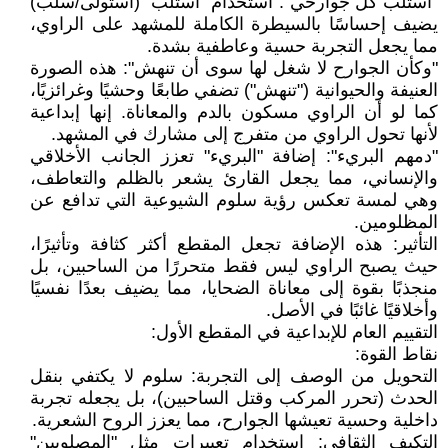
"استلب كل جوارحي": استخدام "استلب" (استولى/سلب)
يضيف إحساسًا بالسيطرة الكاملة للمشهد على الراوي،
مما يجعل التجربة حسية وعاطفية بشدة.
"وكأن الجوارح لا شغل لها سوى أن تنهش": هذه الصورة
العنيفة والحيوانية ("تنهش") تضفي طابعًا وحشيًا وغرائزيًا،
كما لو أن الراوي مسكون بالدم والمعاناة. إنها إبداعية
لأنها تحول الراوي من متفرج إلى مشارك في المشهد.
"دمهم البريء": إضافة "البريء" تعزز الجانب الأخلاقي
والإنساني، مما يجعل القارئ يشعر بالظلم والتعاطف،
وهي لمسة تعكس رؤية سلوم الشيوعية التي تدافع عن
المظلومين.
التأثير: هذه الإضافة تجعل المقطع أكثر كثافة وتأثيرًا،
حيث يصبح الراوي ليس فقط متحررًا من الساحبين، بل
منجذبًا بقوة إلى معاناة الضحايا، مما يضيف بعدًا نفسيًا
وأخلاقيًا غائبًا في الأصل.
التقييم العام للإبداعية في المقطع الأول:
نقاط القوة:
التحويل من الوصف إلى التجربة: سلوم لا يكتفي بنقل
الحدث (تحرر المركب وقتل الساحبين)، بل يجعله تجربة
داخلية وحسية تعيشها الجوارح، مما يعزز الروح الشعرية.
التكيف الثقافي: استخدام تعبيرات مثل "المصلوبين"