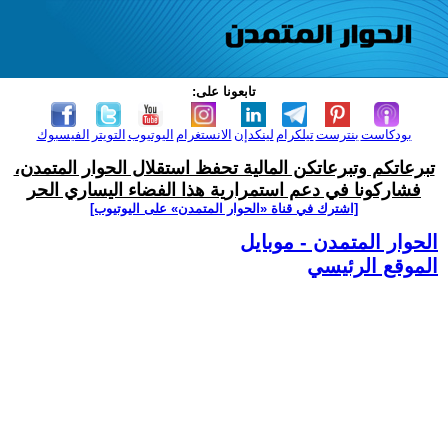
تابعونا على:
بودكاست
بنترست
تيلكرام
لينكدإن
الانستغرام
اليوتيوب
التويتر
الفيسبوك
تبرعاتكم وتبرعاتكن المالية تحفظ استقلال الحوار المتمدن،
فشاركونا في دعم استمرارية هذا الفضاء اليساري الحر
[اشترك في قناة ‫«الحوار المتمدن» على اليوتيوب]
الحوار المتمدن - موبايل
الموقع الرئيسي