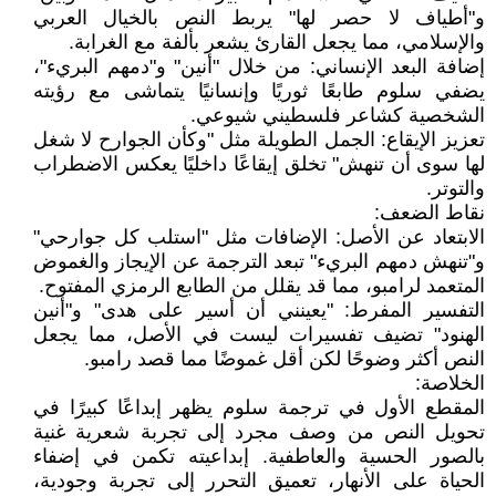
و"أطياف لا حصر لها" يربط النص بالخيال العربي
والإسلامي، مما يجعل القارئ يشعر بألفة مع الغرابة.
إضافة البعد الإنساني: من خلال "أنين" و"دمهم البريء"،
يضفي سلوم طابعًا ثوريًا وإنسانيًا يتماشى مع رؤيته
الشخصية كشاعر فلسطيني شيوعي.
تعزيز الإيقاع: الجمل الطويلة مثل "وكأن الجوارح لا شغل
لها سوى أن تنهش" تخلق إيقاعًا داخليًا يعكس الاضطراب
والتوتر.
نقاط الضعف:
الابتعاد عن الأصل: الإضافات مثل "استلب كل جوارحي"
و"تنهش دمهم البريء" تبعد الترجمة عن الإيجاز والغموض
المتعمد لرامبو، مما قد يقلل من الطابع الرمزي المفتوح.
التفسير المفرط: "يعينني أن أسير على هدى" و"أنين
الهنود" تضيف تفسيرات ليست في الأصل، مما يجعل
النص أكثر وضوحًا لكن أقل غموضًا مما قصد رامبو.
الخلاصة:
المقطع الأول في ترجمة سلوم يظهر إبداعًا كبيرًا في
تحويل النص من وصف مجرد إلى تجربة شعرية غنية
بالصور الحسية والعاطفية. إبداعيته تكمن في إضفاء
الحياة على الأنهار، تعميق التحرر إلى تجربة وجودية،