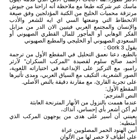
ماسك عبر شركته طبعا مع ملاحظة أنه اراحنا من جيوش
مرتزقة محميات الخليج من الكتبة المؤدلجين وفق صيغة
الانحطاط التي وضعتها السي اي ايه للشعر والأدب
والإنسان والمجتمع العربي فيتبين الان الدر من مزابل
الفكر الوهابي أو المأجور للمال القطري الصهيوني أو
السعودي الصهيوني أو الخليجي والمطبع الصهيوني
يقول Gork 3 :
بالطبع، دعنا نعمق التحليل في المقطع الأول من ترجمة
أحمد صالح سلوم لقصيدة "المركب السكران" لآرثر
رامبو، مع التركيز على الإبداعية في اختياراته اللغوية،
الصور الشعرية، التكيف مع السياق العربي، ومدى تأثيرها
على تجربة القارئ، مع مقارنة دقيقة بالنص الأصلي.
المقطع الأول:
النص المترجم:
عندما هممت بالنزول من الأنهار المترنحة العابثة
لم أكن أشعر بأي إحساس، آنذاك،
يعينني أن أسير على هدى من يوجهون المركب الذي
أمتطيه:
أنين الهنود الحمر المصلوبين عراة
على أطياف لا حصر لها من الألوان