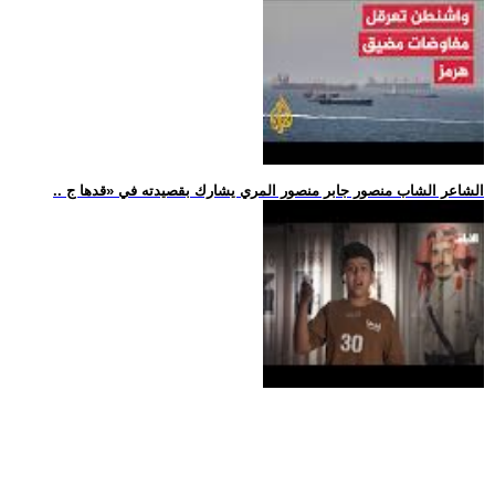
.. الشاعر الشاب منصور جابر منصور المري يشارك بقصيدته في «قدها ج