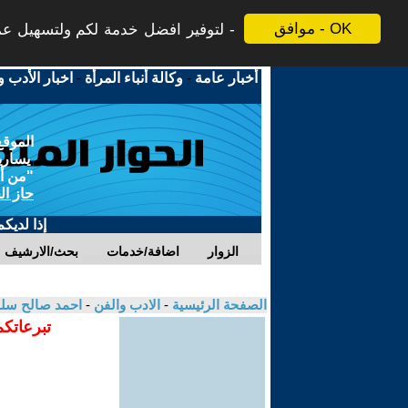
موافق - OK
لتوفير افضل خدمة لكم ولتسهيل عملي
أخبار عامة
-
وكالة أنباء المرأة
-
اخبار الأدب و
الموقع
يسارية
"من أج
حاز ال
إذا لديك
الزوار
اضافة/خدمات
بحث/الارشيف
الصفحة الرئيسية
-
الادب والفن
-
احمد صالح سل
تبرعاتكم