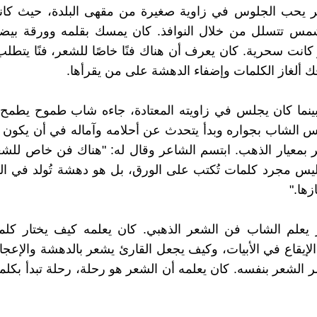
ر يحب الجلوس في زاوية صغيرة من مقهى البلدة، حيث كان
شمس تتسلل من خلال النوافذ. كان يمسك بقلمه وورقة بيضاء
و كانت سحرية. كان يعرف أن هناك فنًا خاصًا للشعر، فنًا يتط
 ألغاز الكلمات وإضفاء الدهشة على من يقرأها.
ينما كان يجلس في زاويته المعتادة، جاءه شاب طموح يطمح 
س الشاب بجواره وبدأ يتحدث عن أحلامه وآماله في أن يكون ق
ر بمعيار الذهب. ابتسم الشاعر وقال له: "هناك فن خاص للشعر
يس مجرد كلمات تُكتب على الورق، بل هو دهشة تُولد في ال
زها."
 يعلم الشاب فن الشعر الذهبي. كان يعلمه كيف يختار كلمات
الإيقاع في الأبيات، وكيف يجعل القارئ يشعر بالدهشة والإعج
ر الشعر بنفسه. كان يعلمه أن الشعر هو رحلة، رحلة تبدأ بكلم