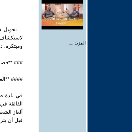
....تحويل
لاستكشاف ا
المزيد.....
ومبتكرة. د
### **قصة
#### **الع
في بلدة ص
الفائقة في
ألغاز الشع
قبل أن يترك