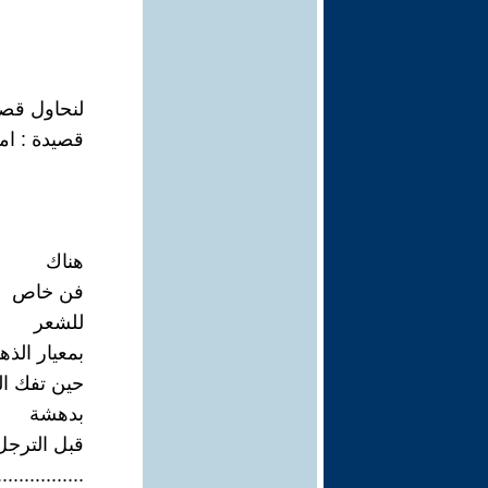
لنحاول قصي
قصيدة : ام
هناك
فن خاص
للشعر
بمعيار الذ
حين تفك ال
بدهشة
قبل الترجل
................