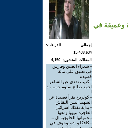
ة وعميقة في
إجمالي القراءات:
15,438,634
المقالات المنشورة: 4,150
-
شعراء الصين وفارس
في تعليق على مائة
قصيدة
-
كتيب نقدي عن الشاعر
احمد صالح سلوم حسب ذ
ا
-
كولردج يقرأ قصيدة عن
الشهيد انيس النقاش
-
بداية تفكك اسرائيل
العاجزة بنيويا ومعها
محمياتها الخليجية ال ...
-
كافكا و شولوخوف في
تقييم قصيدة لم تذهب