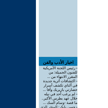
اخبار الأدب والفن
-
رئيس اللجنة الأمريكية
للفنون الجميلة: من
المقرر الانتهاء من ...
-
اكتشافات أثرية جديدة
في ألتاي تكشف أسرار
حضارتي بازيريك وأفا ...
-
لم يرغب أحد في نيله
خلال عهد بطرس الأكبر..
ما قصة -وسام السك ...
-
حسن بايكر: المؤثر الذي