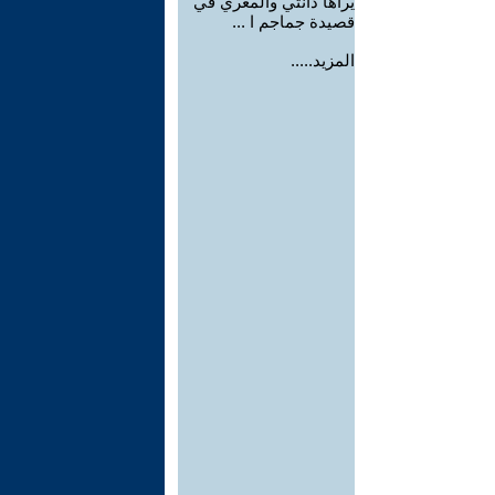
يراها دانتي والمعري في
قصيدة جماجم ا ...
المزيد.....