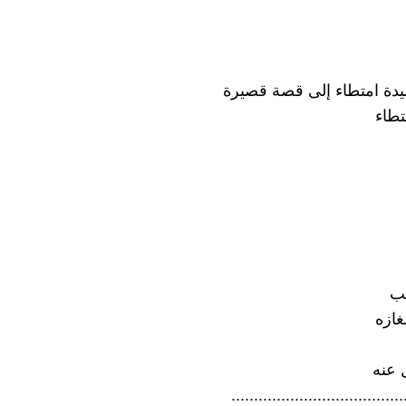
دة امتطاء إلى قصة قصيرة
تطاء
هب
غازه
 عنه
......................................