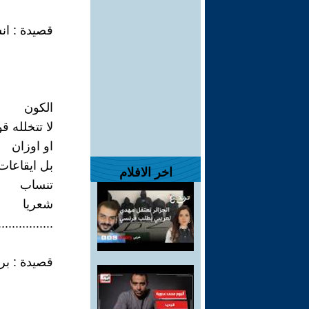
قصيدة : ان
الكون
لا تتخلله ق
او اوزان
بل ايقاعات 
اخر الافلام
تنساب
شعريا
................
قصيدة : بر