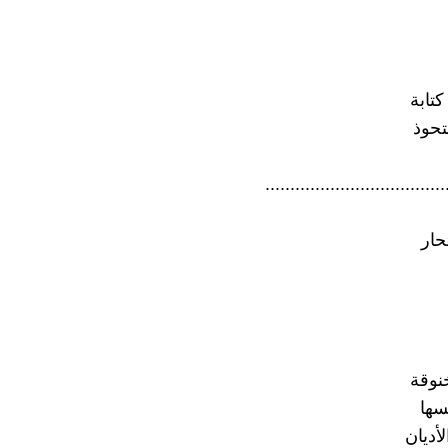
تابة
تحوذ
....................................
حار
نوقة
سها
أديان