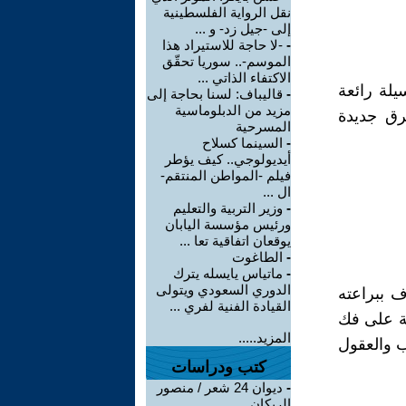
نقل الرواية الفلسطينية
إلى -جيل زد- و ...
-
-لا حاجة للاستيراد هذا
الموسم-.. سوريا تحقّق
الاكتفاء الذاتي ...
لة رائعة
-
قاليباف: لسنا بحاجة إلى
مزيد من الدبلوماسية
رق جديدة
المسرحية
-
السينما كسلاح
أيديولوجي.. كيف يؤطر
فيلم -المواطن المنتقم-
ال ...
-
وزير التربية والتعليم
ورئيس مؤسسة اليابان
يوقعان اتفاقية تعا ...
-
الطاغوت
-
ماتياس يايسله يترك
الدوري السعودي ويتولى
 ببراعته
القيادة الفنية لفري ...
صة على فك
المزيد.....
ب والعقول
كتب ودراسات
-
ديوان 24 شعر / منصور
الريكان