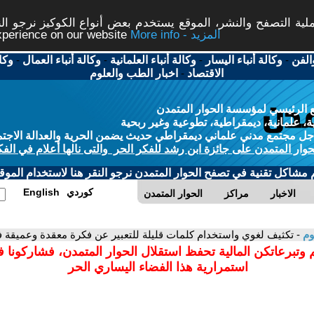
ة التصفح والنشر، الموقع يستخدم بعض أنواع الكوكيز نرجو النق
More info - المزيد
experience on our website
الفن
-
وكالة أنباء اليسار
-
وكالة أنباء العلمانية
-
وكالة أنباء العمال
-
وكا
الاقتصاد
-
اخبار الطب والعلوم
 الرئيسي لمؤسسة الحوار المتمدن
، علمانية، ديمقراطية، تطوعية وغير ربحية
ل مجتمع مدني علماني ديمقراطي حديث يضمن الحرية والعدالة الاجتم
حوار المتمدن على جائزة ابن رشد للفكر الحر والتى نالها أعلام في الفك
م مشاكل تقنية في تصفح الحوار المتمدن نرجو النقر هنا لاستخدام الموقع
كوردي
English
الاخبار
مراكز
الحوار المتمدن
وم
- تكثيف لغوي واستخدام كلمات قليلة للتعبير عن فكرة معقدة وعميقة ف
 وتبرعاتكن المالية تحفظ استقلال الحوار المتمدن، فشاركونا 
استمرارية هذا الفضاء اليساري الحر