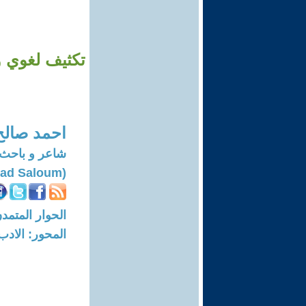
تكثيف لغوي و
احمد صالح
شاعر و باحث 
(Ahmad Saloum)
الحوار المتمدن-العدد: 8229 - 25
المحور: الادب