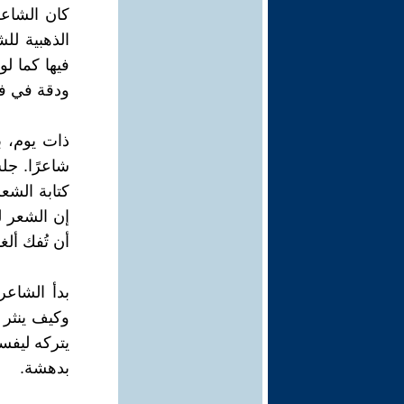
كان الشاع
الذهبية لل
فيها كما ل
ودقة في فك
ذات يوم، ب
شاعرًا. جل
كتابة الشع
إن الشعر ل
أن تُفك ألغا
بدأ الشاعر
وكيف ينثر 
يتركه ليفس
بدهشة.