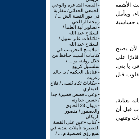
ت الأشعة
-
القصة الشاعرة والوعي
الجمعي الحداثي/ مقاربة
، ويتأمل
في دور القصة الش ... /
ربيحة الرفاعي
لب حساسية
-
تصاوير لية الظمأ /
السمّاح عبد الله
-
ثلاثاءات عابر سبيل /
السمّاح عبد الله
لأن يصبح
-
ملامــح التجريــب في
كتابـات السيـد حـافظ من
ادرًا على
خلال روايته يو ... /
، يا بني.
سلسبيل كريبع
-
قناديل الحكمة / د. خالد
قلوب قبل
زغريت
-
حكاياتْ تَكاد تُنسى / فلاح
العيفاري
-
وعي ـ قصص قصيرة جدا
/ حسين جداونه
ه بعناية،
-
ديوان 23 الحاوي
اب قبل أن
والعصفور / منصور
الريكان
ات وتنتهي
-
كتاب «عين على القصة
القصيرة: تأملات نقدية في
تسع رؤى قصصية م ... /
حميد عقبي