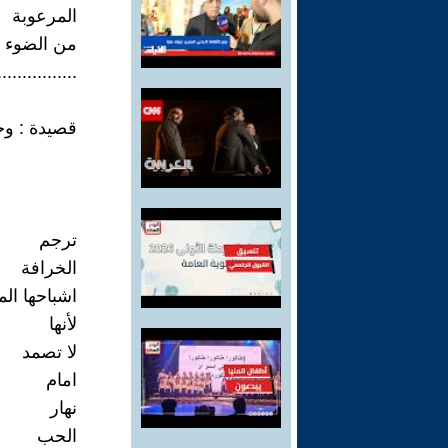
المرعوبة
من الضوء
................
قصيدة : و
ترجم
الخرافة
اشباحها ال
لأنها
لا تصمد
امام
نهار
الحب