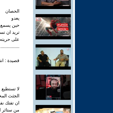
الحصان
يعدو
حين يسمع ك
تريد ان تس
على حريته
................
قصيدة : انت
لا تستطيع
الجثث المخ
ان تفتك نف
من ستائر ال