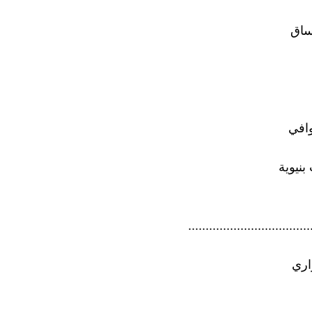
ساق
وافي
بنيوية
...................................
اري