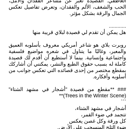
العاطفي. القصيدة تعبر عن مشاعر الفقدان والأمل،
الحب والشغف، الألم والفقدان، وتعرض تفاصيل تعكس
الجمال والرقة بشكل مؤثر.
............
هل يمكن أن تقدم لي قصيدة لبلاي قريبة منها
روبرت بلاي هو شاعر أمريكي معروف بأسلوبه العميق
والمعبر، وغالبًا ما يتناول في شعره مواضيع فلسفية
واجتماعية وإنسانية. بينما لا أستطيع أن أقدم لك قصيدة
كاملة له بسبب حقوق الطبع والنشر، يمكنني أن أشاركك
بمقطع مختصر من إحدى قصائده التي تعكس جوانب من
أسلوبه وأفكاره.
### **مقطع من قصيدة "أشجار في مشهد الشتاء"
(Trees in the Winter Scene)**
```
أشجار في مشهد الشتاء،
تتجمد في ضوء القمر،
كل ورقة وكل غصن يعكس
ضوء الثلج المنسحب على الأرض.