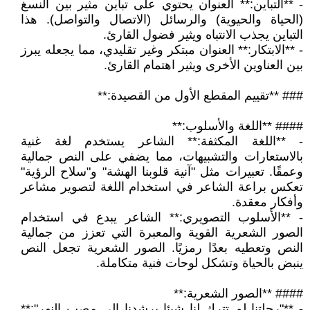
- **التباين:** العنوان يحتوي على تباين مثير بين النسغ
(الحياة والحيوية) والرسائل (الاتصال والتواصل). هذا
التباين يجذب الانتباه ويثير فضول القارئ.
- **الابتكار:** العنوان مبتكر وغير تقليدي، مما يجعله يبرز
بين العناوين الأخرى ويثير اهتمام القارئ.
### **تقييم المقطع الأول من القصيدة:**
#### **اللغة والأسلوب:**
- **اللغة المكثفة:** الشاعر يستخدم لغة غنية
بالاستعارات والتشبيهات، مما يضفي على النص جمالية
وعمقًا. تعبيرات مثل "آنية قلوبنا الهشة" و"سلاح الرؤية"
تعكس براعة الشاعر في استخدام اللغة لتصوير مشاعر
وأفكار معقدة.
- **الأسلوب التصويري:** الشاعر يبدع في استخدام
الصور الشعرية القوية والمعبرة التي تعزز من جمالية
النص وتعطيه بعدًا رمزيًا. الصور الشعرية تجعل النص
ينبض بالحياة وتشكل لوحات فنية متكاملة.
#### **الصور الشعرية:**
- **"رحلتنا لم تترك لنا شيئا يرشدنا إلى مصب النهر":**