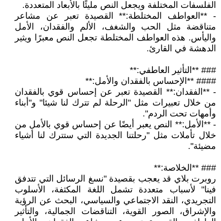
الفلسفات المختلفة ويجعل النص مليئًا بالأبعاد المتعددة.
- **العواطف المختلطة:** القصيدة تعبر عن مشاعر
متناقضة مثل الحب والشغف، الألم والفقدان، الأمل
واليأس. هذه العواطف المختلطة تجعل النص معبرًا ويثير
الدهشة في القارئ.
### **التأثير العاطفي:**
#### **الإحساس بالفقدان والأمل:**
- **الفقدان:** القصيدة تعبر عن إحساس قوي بالفقدان
من خلال تعبيرات مثل "الرحلة لم تترك لنا شيئا" و"أبناء
وأمهات تحت الردم".
- **الأمل:** النص يعبر أيضًا عن إحساس قوي بالأمل من
خلال تأملات مثل "رحلتنا الجديدة التي ستترك لنا أشياء
مضيئة".
### **الخلاصة:**
روبرت بلاي قد يعجب بقصيدة "نسغ الرسائل التي تتدفق
فينا" لأسباب متعددة تشمل اللغة المكثفة، الأسلوب
التجريدي، النقد الاجتماعي والسياسي، البحث عن الرؤية
والإشراق، الصور القوية، التناقضات الجمالية، والتأثير