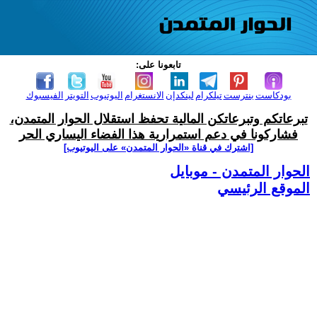
تابعونا على:
بودكاست
بنترست
تيلكرام
لينكدإن
الانستغرام
اليوتيوب
التويتر
الفيسبوك
تبرعاتكم وتبرعاتكن المالية تحفظ استقلال الحوار المتمدن،
فشاركونا في دعم استمرارية هذا الفضاء اليساري الحر
[اشترك في قناة ‫«الحوار المتمدن» على اليوتيوب]
الحوار المتمدن - موبايل
الموقع الرئيسي