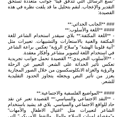
"نسغ الرسائل التي تتدفق فينا" جوانب متعددة تستحق
التقدير والإعجاب. لنقم بتحليل ما قد يلفت نظره في هذه
القصيدة:
### **الجانب الحداثي:**
#### **اللغة والأسلوب:**
- **اللغة المكثفة:** بلاي سيقدر استخدام الشاعر للغة
المكثفة والغنية بالاستعارات والتشبيهات. تعبيرات مثل
"آنية قلوبنا الهشة" و"سلاح الرؤية" تعكس براعة الشاعر
في استخدام اللغة لتصوير مشاعر وأفكار معقدة.
- **الأسلوب التجريدي:** القصيدة تحمل جوانب تجريدية
تعكس تأثير الحداثة على الشعر. التعبير عن الرحلة
والرؤية والغزاة الانكلوسكسون من خلال الصور المجازية
يعزز من تأثير النص ويجعله يتجاوز الحدود التقليدية
للشعر.
#### **المواضيع الفلسفية والاجتماعية:**
- **النقد الاجتماعي والسياسي:** القصيدة تعبر عن نقد
حاد للواقع الاجتماعي والسياسي. بلاي قد يشيد باستخدام
الشاعر لتعبيرات مثل "اغتيال الاطفال والأمهات"
و"مقصلة لوبيات السلاح والمال والنفط الأمريكي" التي