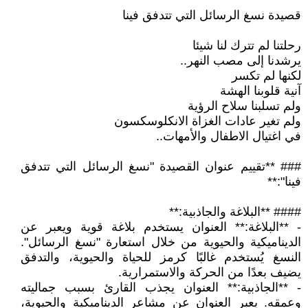
قصيدة نسغ الرسائل التي تتدفق فينا
رحلتنا لم تترك لنا شيئا
يرشدنا إلى مصب النهر..
لكنها لم تكسر
آنية قلوبنا الهشة
ولم تسلبنا سلاح الرؤية
ولم تغير عادات الغزاة الانكلوسكسون
في اغتيال الاطفال والأمهات..
### **تقييم عنوان القصيدة "نسغ الرسائل التي تتدفق
فينا":**
#### **البلاغة والجاذبية:**
- **البلاغة:** العنوان يستخدم بلاغة قوية ويعبر عن
الديناميكية والحيوية من خلال استعارة "نسغ الرسائل".
النسغ يُستخدم غالبًا كرمز للحياة والحيوية، والتدفق
يضيف بعدًا من الحركة والاستمرارية.
- **الجاذبية:** العنوان يجذب القارئ بسبب جماليته
وعمقه. يعبر العنوان عن مشاعر الديناميكية والحيوية،