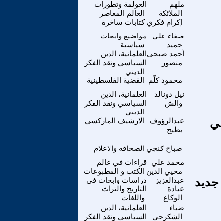
ملهم
العولمة وتطورات
الملائكة
العالم المعاصر
إكرام فكري
كتابات ساخرة
صفاء علي
مواضيع وابحاث
حميد
سياسية
أحمد صبحى
العلمانية، الدين
منصور
السياسي ونقد الفكر
الديني
محمود كلّم
القضية الفلسطينية
نيل دونالد
العلمانية، الدين
والش
السياسي ونقد الفكر
الديني
في
عبدالرؤوف
الارشيف الماركسي
بطيخ
صباح كنجي
الصحافة والاعلام
محمد علي
قراءات في عالم
محيي الدين
الكتب و المطبوعات
جديد
عبدالعزيز
دراسات وابحاث في
عيادة
التاريخ والتراث
الوكاع
واللغات
ضياء
العلمانية، الدين
الشكرجي
السياسي ونقد الفكر