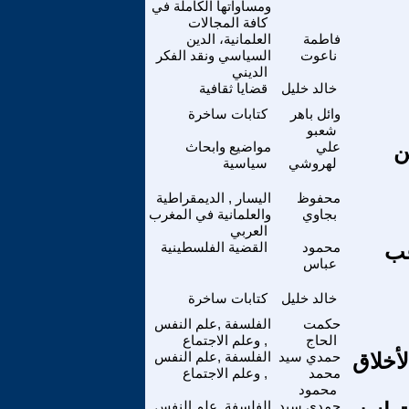
ومساواتها الكاملة في
كافة المجالات
فاطمة
العلمانية، الدين
ناعوت
السياسي ونقد الفكر
الديني
خالد خليل
قضايا ثقافية
وائل باهر
كتابات ساخرة
شعبو
ن
علي
مواضيع وابحاث
لهروشي
سياسية
محفوظ
اليسار , الديمقراطية
بجاوي
والعلمانية في المغرب
العربي
عب
محمود
القضية الفلسطينية
عباس
خالد خليل
كتابات ساخرة
حكمت
الفلسفة ,علم النفس
الحاج
, وعلم الاجتماع
أخلاق
حمدي سيد
الفلسفة ,علم النفس
محمد
, وعلم الاجتماع
محمود
حمدي سيد
الفلسفة ,علم النفس