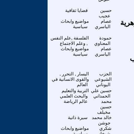
حسين
قضايا ثقافية
عجيب
هرية
عصام
مواضيع وابحاث
الياسري
سياسية
حمودة
الفلسفة ,علم النفس
المعناوي
, وعلم الاجتماع
عصام
مواضيع وابحاث
الياسري
سياسية
ب
الحزب
اليسار , التحرر ,
الشيوعي
والقوى الانسانية في
اليوناني
العالم
حسين علي
التربية والتعليم
الحمداني
والبحث العلمي
محمد
عالم الرياضة
حسين
مخيلف
خالد محمد
سيرة ذاتية
جوشن
شكري
مواضيع وابحاث
شيخاني
سياسية