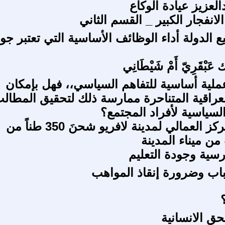
العزيز عيادة الوكاع
لانفجار الكبير _ القسم الثاني
 الدولة أداء الوظائف الأساسية التي تعتبر جو
عَبْقَرِيّ أَمْ شَيْطَانِي
ملية أساسية للتفاهم السياسي،، فهل بإمكان
عراقية المتناحرة ممارسة ذلك لتحقيق المطال
السياسية لأفراد المجتمع؟
اعترضَ المركز العمالي لمدينة لافريو شحنَ 350 طناً من
من ميناء المدينة
درسية وجودة التعليم
اب وضرورة إنقاذ المواهب
حق الانسانية