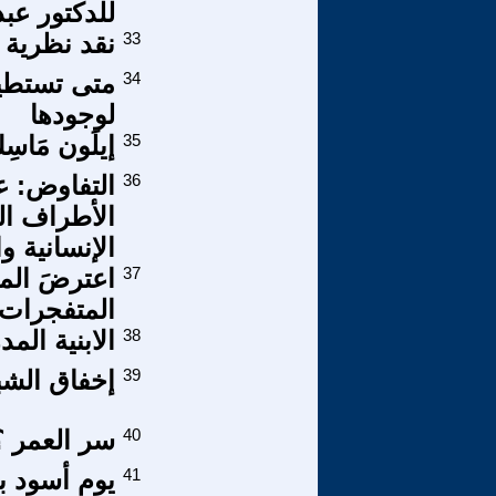
للدكتور عبد
33
نقد نظرية ا
34
متى تستطيع
لوجودها
35
إيلَون مَاسِك 
36
التفاوض: ع
الأطراف ال
الإنسانية و
37
المتفجرات 
38
الابنية الم
39
إخفاق الشب
40
سر العمر ؟
41
يوم أسود ب