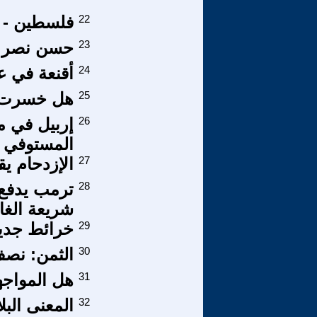
22
فلسطين - ت
23
حسن نصر ال
24
أقنعة في ع
25
هل خسرت ا
26
إربيل في مر
المستوفي 
27
الإزدحام ي
28
ترمب يدفع 
شريعة الغ
29
خرائط جدي
30
الثمن: نصف
31
هل المواجه
32
المعنى البل