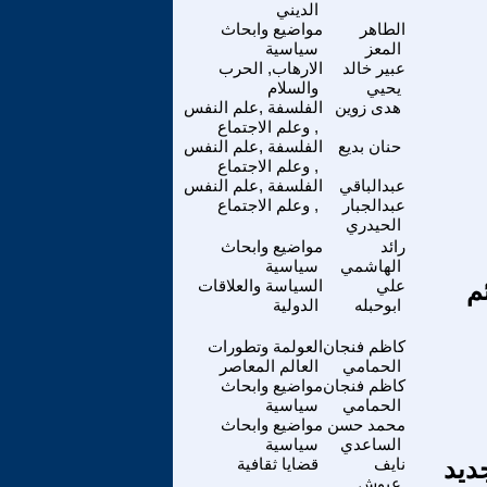
الديني
الطاهر
مواضيع وابحاث
المعز
سياسية
عبير خالد
الارهاب, الحرب
يحيي
والسلام
هدى زوين
الفلسفة ,علم النفس
, وعلم الاجتماع
حنان بديع
الفلسفة ,علم النفس
, وعلم الاجتماع
عبدالباقي
الفلسفة ,علم النفس
عبدالجبار
, وعلم الاجتماع
الحيدري
رائد
مواضيع وابحاث
الهاشمي
سياسية
م
علي
السياسة والعلاقات
ابوحبله
الدولية
كاظم فنجان
العولمة وتطورات
الحمامي
العالم المعاصر
كاظم فنجان
مواضيع وابحاث
الحمامي
سياسية
محمد حسن
مواضيع وابحاث
الساعدي
سياسية
ديد
نايف
قضايا ثقافية
عبوش