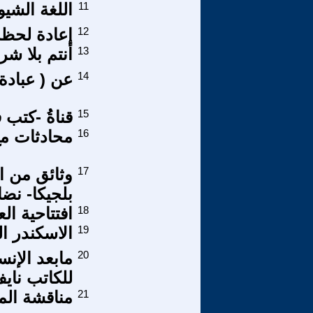
11
اللغة الشيو
12
إعادة لحظة 
13
أنتم بلا شر
14
عن ( عبادة
15
قناةُ -كتب ف
16
محادثات مع ا
17
وثائق من ا
بلجيكا- نضا
18
افتتاحية ا
19
الاسكندر ا
20
مابعد الإن
للكاتب نا
21
مناقشة المفه