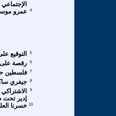
الإجتماعي
4
عمرو موسي
5
التوقيع عل
6
رقصة على 
7
فلسطين حضار
8
جيفري ساكس
9
الاشتراكي 
إدير تحت ش
10
خسرنا العل