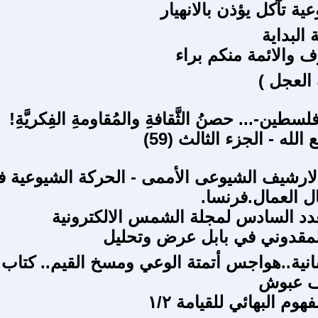
عية تآكل يؤذن بالانهيار
البداية
ف والائمة منكم براء
 العجل )
لسطين-... حصنُ الثَّقافةِ والمُقاومةِ الفِكريَّةِ!
لله - الجزء الثالث (59)
لارشيف الشيوعى الأممى - الحركة الشيوعية 
ل العمال.فرنسا.
لعدد السادس لمجلة الشمس الالكترونية
لمقدوني في بابل عرض وتحليل
سانية..هواجس أتمتة الوعي ومسخ القيم.. كتاب 
يف عبوش
وم البهائي للقيامة ١/٢