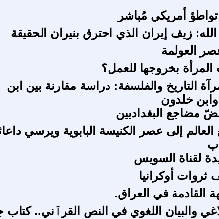
واطؤ أمريكي مُباشر
له: زيف إيران الذي احترق بنيران الحقيقة
صر العولمة
لمرأة بخروجها للعمل؟
آة التاريخ والفلسفة: دراسة مقارنة بين ابن
وابن خلدون
قضّ مضاجع البغداديين
العالم إلى عصر الكنيسة البابوية ويرسي داعائ
اب
دة لقناة السويس
 ثروات أوكرانيا
ة القادمة في العراق.
اغي والبيان اللغوي في النص القرٱني.. كتاب ج