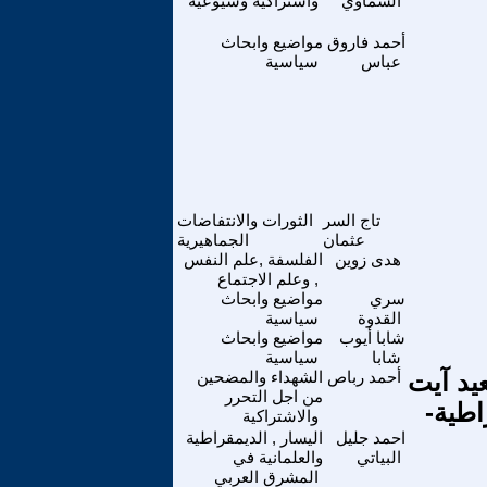
الشماوي
واشتراكية وشيوعية
أحمد فاروق
مواضيع وابحاث
عباس
سياسية
تاج السر
الثورات والانتفاضات
عثمان
الجماهيرية
هدى زوين
الفلسفة ,علم النفس
, وعلم الاجتماع
سري
مواضيع وابحاث
القدوة
سياسية
شابا أيوب
مواضيع وابحاث
شابا
سياسية
يد آيت
أحمد رباص
الشهداء والمضحين
من اجل التحرر
اطية-
والاشتراكية
احمد جليل
اليسار , الديمقراطية
البياتي
والعلمانية في
المشرق العربي