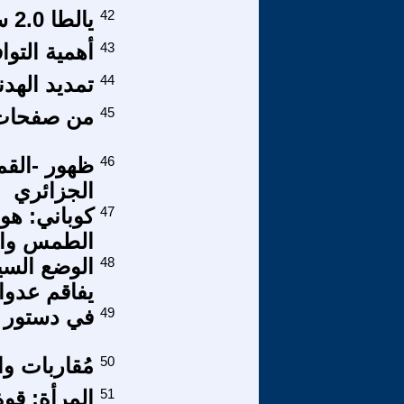
42
يالطا 2.0 ستولد في معاناة ومفاوضات صعبة
43
أهمية التوا
44
تمديد الهد
45
من صفحات م
46
ظهور -الق
الجزائري
47
كوباني: هوي
الطمس وال
48
الوضع السي
يفاقم عدواني
49
في دستور 
50
مُقاربات وا
51
المرأة: قوة ا