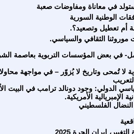
فقات الوطنية السورية
نة أم تعطيل وتصعيد؟.
وروثنا الثقافي والسياسي.
مل- في بعض المؤسسات التربوية بعاصمة الش
ة لا تُمحى وتاريخ لا يُزوّر – في مواجهة محاول
تعريب
اسي الدولي: وجود دونالد ترامب في البيت ال
ة الإمبريالية الأمريكية.
النضال الفلسطيني
قعية
لتغيير، إيران الحرة 2025