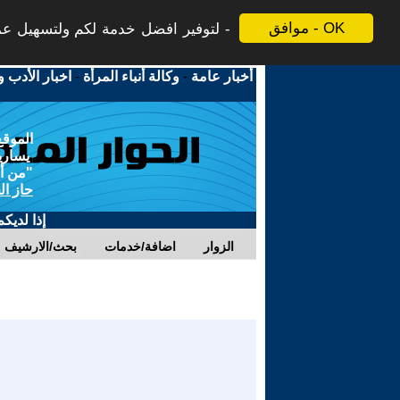
موافق - OK
لتوفير افضل خدمة لكم ولتسهيل عملي
أخبار عامة
-
وكالة أنباء المرأة
-
اخبار الأدب و
الموقع
يسارية
"من أج
حاز ال
إذا لديك
الزوار
اضافة/خدمات
بحث/الارشيف