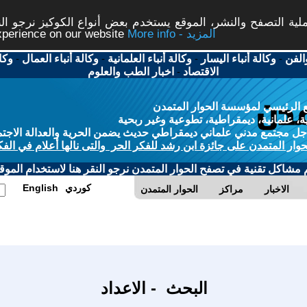
ة التصفح والنشر، الموقع يستخدم بعض أنواع الكوكيز نرجو النق
More info - المزيد
experience on our website
الفن
-
وكالة أنباء اليسار
-
وكالة أنباء العلمانية
-
وكالة أنباء العمال
-
وكا
الاقتصاد
-
اخبار الطب والعلوم
 الرئيسي لمؤسسة الحوار المتمدن
، علمانية، ديمقراطية، تطوعية وغير ربحية
ل مجتمع مدني علماني ديمقراطي حديث يضمن الحرية والعدالة الاجتم
حوار المتمدن على جائزة ابن رشد للفكر الحر والتى نالها أعلام في الفك
م مشاكل تقنية في تصفح الحوار المتمدن نرجو النقر هنا لاستخدام الموقع
كوردي
English
الاخبار
مراكز
الحوار المتمدن
البحث - الاعداد