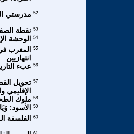
52
مدرستي الجميلة CGC ... ١١٠ ع
53
نقطة الصفر
54
الوحشة الإن
55
المغرب في 
انتهازيين
56
عبء التاري
57
تحويل القض
الإقليمي وا
58
ملوك الطح
59
الأسود: وَيَ
60
الفلسفة ال
61