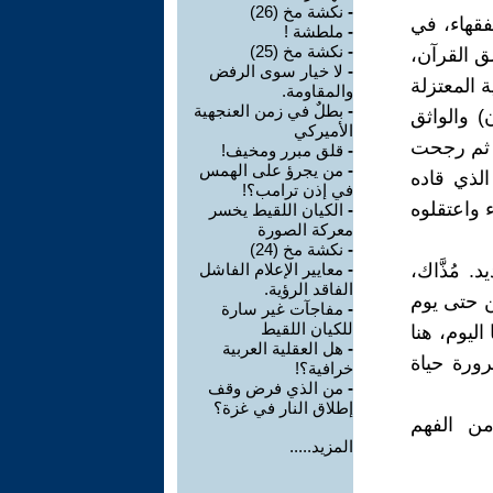
-
نكشة مخ (26)
فقهاء، في
-
ملطشة !
-
نكشة مخ (25)
لق القرآن،
-
لا خيار سوى الرفض
 المعتزلة
والمقاومة.
-
بطلٌ في زمن العنجهية
 والواثق
الأميركي
ن ثم رجحت
-
قلق مبرر ومخيف!
-
من يجرؤ على الهمس
الذي قاده
في إذن ترامب؟!
ء واعتقلوه
-
الكيان اللقيط يخسر
معركة الصورة
-
نكشة مخ (24)
. مُذَّاك،
-
معايير الإعلام الفاشل
الفاقد الرؤية.
ين حتى يوم
-
مفاجآت غير سارة
للكيان اللقيط
اليوم، هنا
-
هل العقلية العربية
رورة حياة
خرافية؟!
-
من الذي فرض وقف
إطلاق النار في غزة؟
من الفهم
المزيد.....