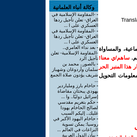
وكالة أنباء العلمانية
-
-المقاومة الإسلامية في
Transl
العراق- تعلن تأجيل ردها
العسكري على ا ...
-
-المقاومة الإسلامية في
العراق- تعلن تأجيل ردها
العسكري على ا ...
-
بعد نداء العامري..
اعية، والمساواة
-المقاومة الإسلامية- تعلن
م.
ساهم/ي معنا!
تأجيل الرد
-
بالصور.. محمد بن
رار هذا المنبر الحر
سلمان وأردوغان وشهباز
شريف يؤدون صلاة الجمع
معلومات التحويل
...
-
حاخام بارز وملياردير
يهودي يبحثان مقاضاة
إسرائيل دوليًا.. وا ...
-
حكم بتغريم مقدسي
لصالح الحاخام يهودا
غليك.. إليكم السبب
-
حاخام اليهود الأكبر في
روسيا: يمكن تسوية
النزاعات في العالم ...
-
بيان الدول العربية