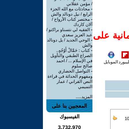
/ مؤمن عقلاني
-
محادثات مع الله الجزء
الرابع / نيل دونالد والش
-
مختصر كتاب الأرواح /
آلان كاردك
-
الفقيه لي نتسناو براكتو /
انية على
عبد العزيز سعدي
-
الوحي الجديد / يل دونالد
والش
-
كتاب : حَمَّالُ أَوْجُهٍ..
الصراع الطبقي والتأويل
في الإسلام ... / احمد
يبورد
الموبايل
صالح سلوم
-
التواصل الحضاري
ومفهوم الحداثة في قراءة
النص القراني / عمار
التميمي
المزيد.....
المعجبين بنا على
الفيسبوك
3,732,970