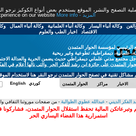
ة التصفح والنشر، الموقع يستخدم بعض أنواع الكوكيز نرجو النق
More info - المزيد
experience on our website
الفن
-
وكالة أنباء اليسار
-
وكالة أنباء العلمانية
-
وكالة أنباء العمال
-
وكا
الاقتصاد
-
اخبار الطب والعلوم
 الرئيسي لمؤسسة الحوار المتمدن
، علمانية، ديمقراطية، تطوعية وغير ربحية
ل مجتمع مدني علماني ديمقراطي حديث يضمن الحرية والعدالة الاجتم
حوار المتمدن على جائزة ابن رشد للفكر الحر والتى نالها أعلام في الفك
م مشاكل تقنية في تصفح الحوار المتمدن نرجو النقر هنا لاستخدام الموقع
كوردي
English
الاخبار
مراكز
الحوار المتمدن
د الفكر الديني
-
عبدالله عطوي الطوالبة
- من صفحات موروثنا الثقافي و
 وتبرعاتكن المالية تحفظ استقلال الحوار المتمدن، فشاركونا 
استمرارية هذا الفضاء اليساري الحر