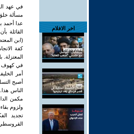
في عهد الخ
مسألة خلق ا
عدا أحمد ب
اخر الافلام
القائلة بأ
(ابن المعت
كفة الاتجا
المعتزلة. ب
في كهوف ا
أمر الخليفة
أصبح التسلي
الناس هذا. 
مكمن الداء
ولزوم بقاء،
تجديد الفك
القروسطي ا