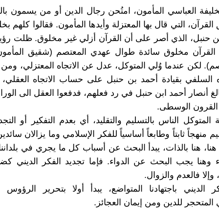
ليفة العباسي المأمون، امتُحن رجال الدين أو من يسمون بال
لقرآن، التي قال بها المعتزلة وأيدها المأمون. فقالوا كلهم بخ
ن حنبل، الذي أصر على أن القرآن أزلي غير مخلوق. ظلت رؤية
ن القرآن مخلوق سائدة طوال عهدي المعتصم (شقيق المأمون)
صم). لكن عندما وُلي المتوكل، عدل عن الاتجاه المعتزلي، وم
ه السلفي بقيادة أحمد بن حنبل على حساب الاتجاه العقلي، 
الغ أنصار أحمد ابن حنبل في رد فعلهم، فدفعوا العقل الى الورا
لقرون الوسطى.
 المتوكل الناس بالتسليم والتقليد، أي بعدم التفكير أو التجديد
م منهجاً ثابتاً وطابعاً أساسياً للفكر الإسلامي وما يزالان سائد
هنا، هنا بالذات، يبدأ البحث عن أسباب كل ما يجري في بلداننا 
 وهنا يجب البحث عن الدواء. فإما تجديد الفكر الديني كض
 وإلا فالعدم والزوال.
ر الديني باجتهادنا المتواضع، يبدأ أولا بتحرير الرؤوس 
لمتحجر للدين ومن إيمان العجائز.