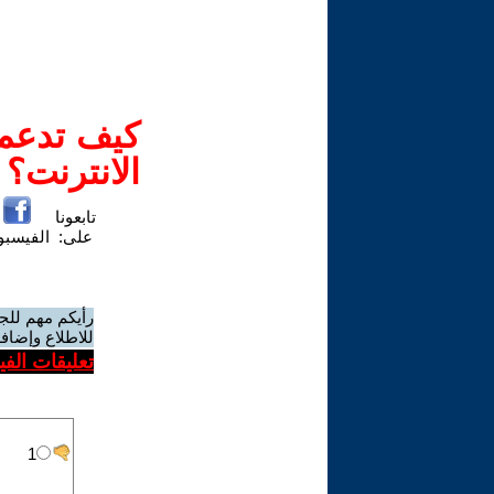
كيف تدعم-
الانترنت؟
تابعونا
على:
الفيسب
رأيكم مهم للج
للاطلاع وإضافة
تعليقات الف