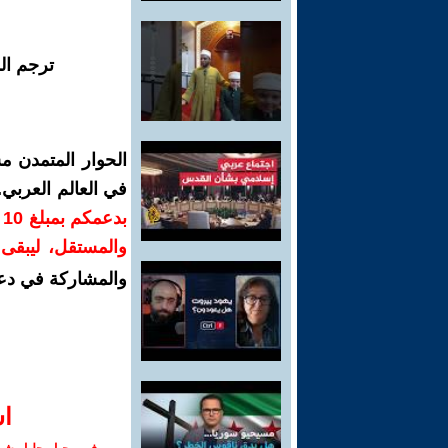
ترجم ال
الحوار المتمدن م
في العالم العربي
ب
والمستقل، ليبقى ص
والمشاركة في دع
ا‫