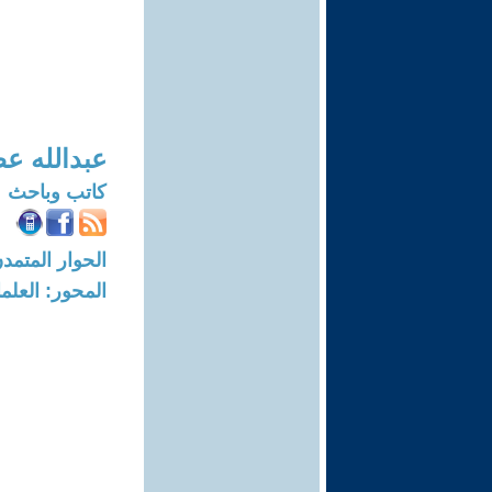
عبدالله ع
كاتب وباحث
الحوار المتمدن-العدد: 8262 - 25
المحور: العلما