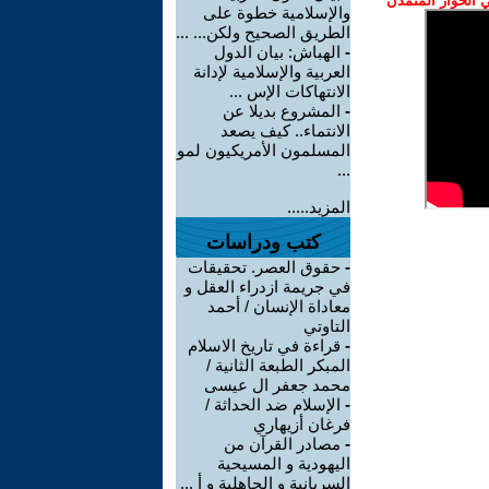
الحوار المتمدن
والإسلامية خطوة على
الطريق الصحيح ولكن... ...
-
الهباش: بيان الدول
العربية والإسلامية لإدانة
الانتهاكات الإس ...
-
المشروع بديلا عن
الانتماء.. كيف يصعد
المسلمون الأمريكيون لمو
...
المزيد.....
كتب ودراسات
-
حقوق العصر. تحقيقات
في جريمة ازدراء العقل و
معاداة الإنسان / أحمد
التاوتي
-
قراءة في تاريخ الاسلام
المبكر الطبعة الثانية /
محمد جعفر ال عيسى
-
الإسلام ضد الحداثة /
فرغان أزيهاري
-
مصادر القرآن من
اليهودية و المسيحية
السريانية و الجاهلية و أ ...