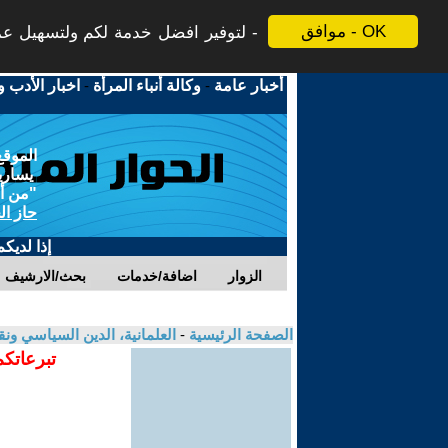
موافق - OK
لتوفير افضل خدمة لكم ولتسهيل عملي
أخبار عامة
-
وكالة أنباء المرأة
-
اخبار الأدب و
الموقع
يسارية
"من أج
حاز ال
إذا لديك
الزوار
اضافة/خدمات
بحث/الارشيف
الصفحة الرئيسية
-
العلمانية، الدين السياسي ونق
تبرعاتكم