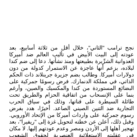
نجح ترامب "الثاني"، خلال أقل من ثلاثة أسابيع، بعد
عودته إلى البيت الأبيض في تأليب العالم ضد أميركا
العدوانية الشرِّيرة بطبيعتها ومنذ نشأتها. دعا إلى ضم كندا
لبلاده، بزعم أنها عاجزة عن الاستمرار كدولة من دون
دولارات أميركا. وطالب بضم جزيرة جرينلاند ذات الحكم
الذاتي، في مملكة الدنمارك. فرض رسومًا جمركية على
البضائع المستوردة من كندا والمكسيك والصين، وأرغم
بنما على الإنسحاب من اتفاقية الحزام والطريق تحت
طائلة السيطرة على قناتها، وذلك في سياق الحرب
التجارية ضد التنين الصيني الصاعد. أخيرًا، هدد بفرض
رسوم جمركية على واردات أميركا من الإتحاد الأوروبي.
وقبل ذلك، أعلن عن خطته لتحويل غزة إلى "ريفيرا"، بعد
تهجير أهلها إلى الأردن ومصر وعدم عودتهم إليها. لا مكان
في عقليته الإستعلائية العنصرية لحقوق الشعوب