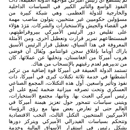
لم يستطع أي رئيس أميركي مواجهة الدولة العميقة، ذات
النفوذ الواسع والتأثير الكبير في السياسات الداخلية
والخارجية للدولة العظمى. وهي شبكة كبيرة من
مسؤولين حكوميين غير منتخبين، يتولون مناصب مهمة
في القضاء والجيش والاستخبارات والشركات. مَرَدَ هؤلاء
على تقليص دور الرئيس الأميركي ببيروقراطيتهم،
فبمستطاعهم تمرير قرارت وتعطيل أخرى. ومن الأمثلة
المعروفة في هذا السياق، تعطيل قرار الرئيس الأسبق
باراك أوباما بإغلاق سجن غوانتنامو. ويُقال أن فوضى
هروب أميركا من أفغانستان، وتخليها عن عملائها، كان
من تدبيرهم لعدم رغبتهم بالإنسحاب من هناك.
تستمد الدولة العميقة في أميركا قوة إضافية من تركيز
أنشطتها في خدمة ثلاثة تكتلات كبرى في أميركا، ذات
نفوذ وتأثير واسعين. أول هذه التكتلات، المجمع الصناعي
العسكري وتحت تصرفه ميزانية ضخمة يُمنع على أي
رئيس أميركي العبث بها. وثانيها، مجتمع الاستخبارات،
ويتبنى سياسات تتمحور حول تعزيز هيمنة أميركا في
العالم حتى لو تعارض بعض منها مع رؤى الرؤساء
الأميركيين المنتخبين. التكتل الثالث، النخب الاقتصادية
وتتحكم بسياسات الفيدرالي الأميركي ويتركز دورها
بشكل رئيس في استقرار الأسواق المالية وخدمة