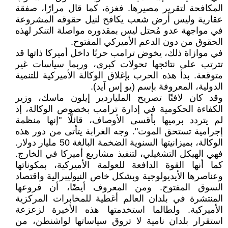
المكافحة لتقرير مصيرها. فغزة، كما قال مرارًا، صفقة
عقارية وليس أرض شعب يكافح لنيل حقوقه المشروعة
في مواجهة عدو مُحتل ليس بمقدوره مواصلة التنكر لهذه
الحقوق من دون الدعم الأميركي المفتوح.
في موازاة ذلك، يخوض ترامب حربًا داخل أميركا ذاتها قد
تترتب على نتائجها تحولات كبرى، وربما سياسات غير
متوقعة. بدأ هذه الحرب بإغلاق الوكالة الأميركية للتنمية
الدولية، المعروفة بإسم (يو إس آيد).
وقد كان لافتًا تصريح الملياردير إيلون ماسك، وزير
الكفاءة الحكومية في إدارة ترامب بخصوص الوكالة، إذ
لم يتردد برميها بأقسى الأوصاف، قائلًا "إنها منظمة
إجرامية تستحق الموت". وجه الغرابة يتأتى من دور هذه
الوكالة، بميزانيتها السنوية الضخمة البالغة 50 مليار دولار.
فهي الهيكل التشغيلي، لتنفيذ مشاريع أميركا في الخارج.
كما أنها القوة الدافعة للعولمة الأميركية، بمكوناتها
وعناصرها الأيديولوجية وبشكل خاص النيوليبرالية واقتصاد
السوق المفتوح. ومن المعروف أيضًا، أن فروعها
المنتشرة في بلدان العالم أغطية للمخابرات المركزية
الأميركية. ولطالما استخدمتها هذه الأخيرة لزعزعة
استقرار بلدان نامية لا تروق سياساتها لواشنطن، من