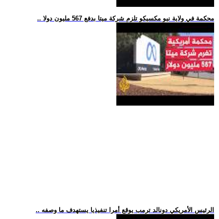
.. محكمة في ولاية نيو مكسيكو تلزم شركة ميتا بدفع 567 مليون دولا
.. الرئيس الأمريكي دونالد ترمب يوقع أمرا تنفيذيا يستهدف ما وصفه