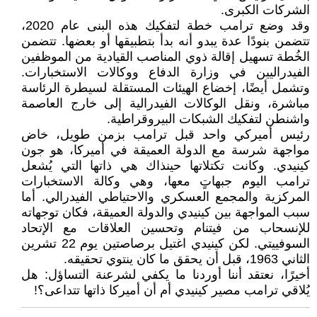
الشركات الكبرى.
وقد وضع ترامب خطة لتفكيك هذه البنى عام 2020،
تتضمن بنودًا عدة يبدو أنه بدأ بتطبيقها أو بعضها. تتضمن
الخُطة تسهيل إقالة ذوي المناصب القيادية من الموظفين
الفيدراليين في وزارة الدفاع ووكالات الاستخبارات.
وتشمل أيضًا، إخضاع الهيئات المستقلة لسيطرة الرئاسة
مباشرة، ونقل الوكالات الفيدرالية إلى خارج العاصمة
واشنطن لتفكيك الشبكات البيروقراطية.
رئيس أميركي واحد قبل ترامب بزمن طويل، خاض
مواجهة شرسة مع الدولة العميقة في أميركا، هو جون
كينيدي. وكانت تكتلاتها حينذاك هي ذاتها التي يُشعل
ترامب اليوم جبهاتٍ معها، وهي وكالة الاستخبارات
المركزية والمجمع العسكري والاحتياطي الفيدرالي. أما
سبب المواجهة بين كينيدي والدولة العميقة، فكان توجهاته
للإنسحاب من فيتنام وتحسين العلاقات مع الإتحاد
السوفييتي. لكن كينيدي اغتيل برصاصتين يوم 22 تشرين
الثاني 1963، قبل أن يحقق ما كان ينتوي تحقيقه.
أخيرًا، نعتقد أننا أوردنا ما يكفي لشرعنة التساؤل: هل
يُلاقي ترامب مصير كينيدي أم أن أميركا ذاتها تتداعى؟!