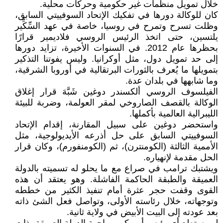
خلال تمويل منظمات غير حكومية وحركات محلية.
كان للوكالة دورها في تفكيك الإتحاد السوفييتي السابق،
وظلت تسرح وتمرح في روسيا، خاصة في عهد السِّكِّير
يلتسين، حتى اتخذ الرئيس الروسي فلاديمير قرارًا
بحظرها عام 2012. في السنوات الأخيرة، تزايد دورها
إلى حد تمويل دول، مثل أوكرانيا. وليس يفوتنا التذكير
بتمويلها ما يُعرف بالثورات البرتقالية في أوروبا الشرقية،
وما شابهها في بلدان عدة.
الفيلسوف الروسي ألكسندر دوغين شَبَّهَ قرار إغلاق
الوكالة بالقصف الصاروخي لمقر العولمة، وضربة للبيئة
الليبرالية العالمية بأكملها.
واستحضر دوغين على سبيل المقارنة، إقدام الإتحاد
السوفييتي السابق على حل أذرعه الأيديولوجية، مثل
الأممية الثالثة (الكومنترن)، ثم (الكومنفورم)، وكان قرار
الحل مقدمة لإنهياره.
ويشتبك ترامب في صراع مع ما يحلو له تسميته بالدولة
العميقة والطبقة الحاكمة الفاشلة. وهو يعتقد أن هذه
القوى وقفت حجر عثرة أمام تنفيذ الكثير من خططه
وتوجهاته، خلال رئاسته الأولى، وتواصل فعل الشئ ذاته
بعد عودته إلى البيت الأبيض في ولاية ثانية.