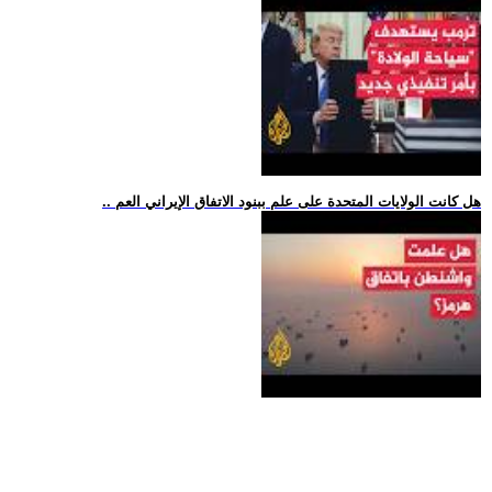
.. هل كانت الولايات المتحدة على علم ببنود الاتفاق الإيراني العم