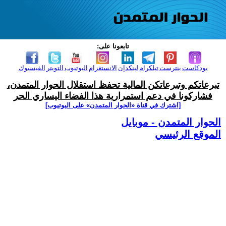
تابعونا على:
بودكاست
بنترست
تيلكرام
لينكدإن
الانستغرام
اليوتيوب
التويتر
الفيسبوك
تبرعاتكم وتبرعاتكن المالية تحفظ استقلال الحوار المتمدن،
فشاركونا في دعم استمرارية هذا الفضاء اليساري الحر
[اشترك في قناة ‫«الحوار المتمدن» على اليوتيوب]
الحوار المتمدن - موبايل
الموقع الرئيسي