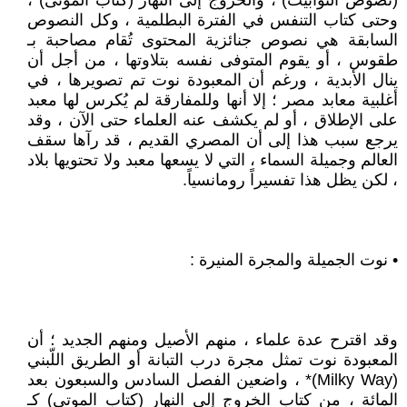
(نصوص التوابيت) ، والخروج إلى النهار (كتاب الموتى) ،
وحتى كتاب التنفس في الفترة البطلمية ، وكل النصوص
السابقة هي نصوص جنائزية المحتوى تُقام مصاحبة بـ
طقوس ، أو يقوم المتوفى نفسه بتلاوتها ، من أجل أن
ينال الأبدية ، ورغم أن المعبودة نوت تم تصويرها ، في
أغلبية معابد مصر ؛ إلا أنها وللمفارقة لم يُكرس لها معبد
على الإطلاق ، أو لم يكشف عنه العلماء حتى الآن ، وقد
يرجع سبب هذا إلى أن المصري القديم ، قد رآها سقف
العالم وجميلة السماء ، التي لا يسعها معبد ولا تحتويها بلاد
، لكن يظل هذا تفسيراً رومانسياً.
• نوت الجميلة والمجرة المنيرة :
وقد اقترح عدة علماء ، منهم الأصيل ومنهم الجديد ؛ أن
المعبودة نوت تمثل مجرة درب التبانة أو الطريق اللّبني
(Milky Way)* ، واضعين الفصل السادس والسبعون بعد
المائة ، من كتاب الخروج إلى النهار (كتاب الموتى) كـ