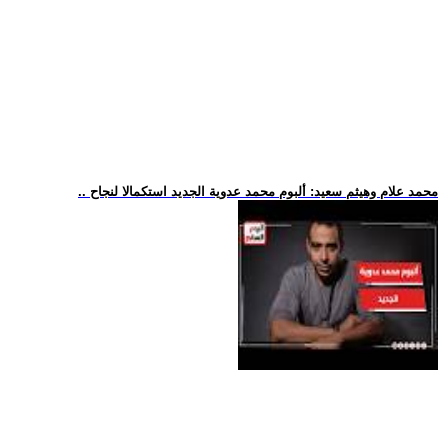
.. محمد علام وهيثم سعيد: ألبوم محمد عدوية الجديد استكمالا لنجاح