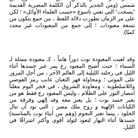
شمس (ومن الجدير بالذكر أن الكلمة المصرية القديمة
”پسجت“ التي تعني تاسوع «حسب العلماء الأوائل» ؛ لكن
على مر الزمان تطورت دلالة اللفظ ، من جمع يتكون من
تسعة معبودات ؛ إلى جمع من المعبودات غير محدد
كميًا).
وقد لعبت المعبودة نوت دوراً هاماً ، كـ معبودة ممثلة لـ
السماء ؛ حيث أصبح المعبود رع يمر عبر جسدها أثناء
الليل في رحلته الليلية إلى العالم الآخر ، من أجل المرور
على الموتى ؛ ومحاولة قهر الثعبان عابب رمز الفوضى
واللاسلطوية ، ومعاودة الشروق ، في فجر اليوم معلناً
انتصار النور على الظلام ، وليس المعبود رع فقط هو من
يعبر جسد نوت ؛ بل يعبر معه وفد إلهي وفرقة من
الكيانات الإلهية و روح ملك مصر ، التي تود أن تنال
الخلود ، بينما تعبر النجوم (وهم من أبناء نوت بالمناسبة)
جسدها أثناء النهار لتعود لتولد أقوى وأكثر اشراقًا في
الليل.