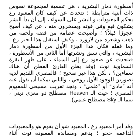
أسطورة دمار البشرية ، هي تسمية لمجموعة نصوص
ذات أبنية مترابطة ؛ تتحدث عن كيف كان المعبود رع
يحكم المعبودات و البشر على السواء ، إلى أن بدأ البشر
يشكون فيه وفي قوته ويسخرون منه ، عن كيف أصبح
عجوزًا كهلاً؟ ؛ وأصبحت عظامه من فضه ولحمه من
ذهب وشعره من لازورد ، وكيف استقبل هذا الخبر رع ؛
وما فعله فكان هذا الجزء الأول من أسطورة دمار
البشرية ، والتي سبق ونشرتها أما الثاني من الأسطورة ،
فيتحدث عن صعود رع إلى السماء ، على ظهر البقرة
السماوية نوت (وقد يظن القارئ الفطن أن هناك
سماءين؟ ، لكن هذا غير صحيح ؛ فالمصري القديم لديه
تصورين للوجود الأول روحي ، والثاني يمكننا أن نقول عنه
أنه ”مادي“ أو ”علمي“ ، ونجد تقريب مسيحي للمفهوم
المصري ؛ حيث الـ Heaven مصطلح ذو مغزى ديني ،
بينما الـ Sky مصطلح علمي).
وقد أمر المعبود رع ، المعبود شو أن يقوم هو والمعبودات
الداعمة ححو ؛ بدعم ومساندة المعبودة نوت أثناء