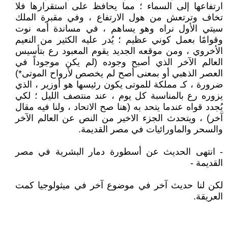
ارتفاعها إلى السماء ؛ مما يحافظ على استقرارها فلا
تخاف وترتعش من هول الارتفاع ، وفي مقبرة الملك
سيتي الأول نراه وهو يساهم ، في مساندة أمه نوت
وقوامًا بعمل كوني عظيم ؛ يُدر عليه الكثير من النعيم
الأخروي ، ومن موقعه الجديد يقوم المعبود رع بتأسيس
العالم الآخر الذي أصبح وجوده (لم يكن موجوداً في
العصر الذهبي أو بمعنى أصح لم يخصص لأرواح الموتى*)
ضرورة ، كـ مملكة للموتى يكون رئيسها هو أوزير ، الذي
يزوره رع بالمناسبة كل يوم ، عند منتصف الليل ؛ لكي
يُجدد قواه عندما يتحد به (هنا صح الاتحاد ، ولنا فيه مقال
آخر) ، ويتحدث الجزء الاخير من النص عن العالم الآخر
والسحر والماورائيات في مصر القديمة.
- انتهى الحديث عن أسطورة دمار البشرية في مصر
القديمة -
لكن لنا حديث آخر في موضوع آخر في ميثولوجيا كمت
العريقة.