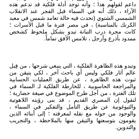
داعم لقولهم هذا ؛ وأنه توجد أدلة فلكية قد تدعم هذه
الآراء ، ذلك أنه في السماء قبل الفجر عند الانقلاب
الشمسي الشتوي (تحدث فيه حالة تعامد شمس في معبد
الكرنك بالمناسبة) ، في مصر فترة ما قبل الأسرات ؛
كانت مجرة درب التبانة تبدو بشكل ملحوظ كشخص
ممدود بأذرع وأرجل ، تلامس الأفق تماماً.
وتبدو هذه الظاهرة الفلكية ، التي ينبغي شرحها ، من قِبل
عالم آثار فلكي وليس أي باحث آخر ، لكي يتيقن من
ثبوت هذه الظاهرة ، عن طريق العمليات الحسابية
والمراجعة الحاسوبية ، للخارطة الفلكية لـ السماء في
تلك الفترة ، من أجل طرح الموضوع في صيغة حضارية ؛
لنقول إن المصري القديم ، قد بنى رؤيته اللاهوتية
والثيوغونية عن طريق التأمل والتفكير في السماء ،
والوجود من حوله مع نقله لمعرفته ؛ إلى أبنائه الذين
يقومون بتوسعتها والتيقن منها بالملاحظة ، والتجريب
والتدوين.