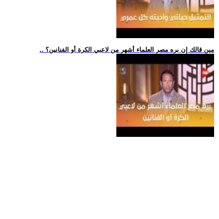
.. مين قالك إن بره مصر العلماء أشهر من لاعبي الكرة أو الفنانين؟