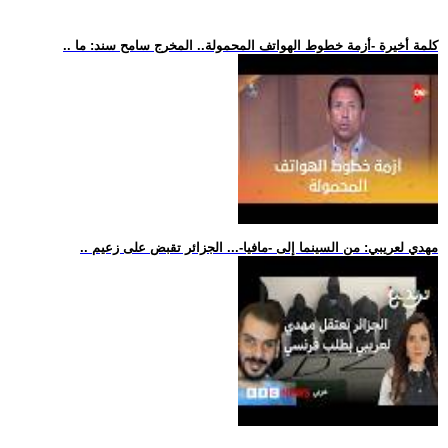
.. كلمة أخيرة -أزمة خطوط الهواتف المحمولة.. المخرج سامح سند: ما
.. مهدي لعريبي: من السينما إلى -مافيا-... الجزائر تقبض على زعيم