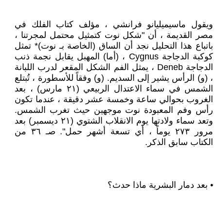
ويقول ماسيميليانو فرانشي ، مؤلف كتاب الفلك في
مصر القديمة ، أن "شكل نوت كتمثيل محتمل لمجرتنا ،
باتباع هذا التحليل نجد أن الساق (الخاصة بـ نوت)* تمثل
كوكبة الدجاجة Cygnus ، (أما) المهبل يقابل نجمة ذنب
الدجاجة Deneb ، يمثل الفم الشكل المقعر لدرب اللبانة
، (و) الرأس يشير إلى السديم. (و) وفقاً للأسطورة ، تُبتلع
الشمس في سماء الاعتدال الربيعي (٢١ مارس) ، بعد
الغروب بحوالي ساعة وخمسة عشر دقيقة ، عندما تكون
رأس وفم المعبودة نوت موجهين حيث تغرب الشمس.
وتعد سماء ولادتها يوم الانقلاب الشتوي (٢١ ديسمبر) بعد
مرور ٢٧٣ يوماً ، أي تسعة أشهر حمل". صـ ٣٦ من
الكتاب سابق الذكر.
• بعد دمار البشرية ماذا حدث؟