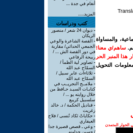
أنغام في جدة ...
Transl
المزيد.....
كتب ودراسات
-
ديوان 24 شعر / منصور
الريكان
اعية، والمساواة
-
القصة الشاعرة والوعي
الجمعي الحداثي/ مقاربة
م.
ساهم/ي معنا!
في دور القصة الش ... /
رار هذا المنبر الحر
ربيحة الرفاعي
-
تصاوير لية الظمأ /
معلومات التحويل
السمّاح عبد الله
-
ثلاثاءات عابر سبيل /
السمّاح عبد الله
-
ملامــح التجريــب في
كتابـات السيـد حـافظ من
خلال روايته يو ... /
سلسبيل كريبع
-
قناديل الحكمة / د. خالد
زغريت
-
حكاياتْ تَكاد تُنسى / فلاح
العيفاري
الحوار المتمدن
-
وعي ـ قصص قصيرة جدا
/ حسين جداونه