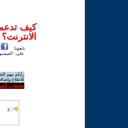
كيف تدعم-
الانترنت؟
تابعونا
على:
الفيسب
رأيكم مهم للج
للاطلاع وإضافة
تعليقات الف