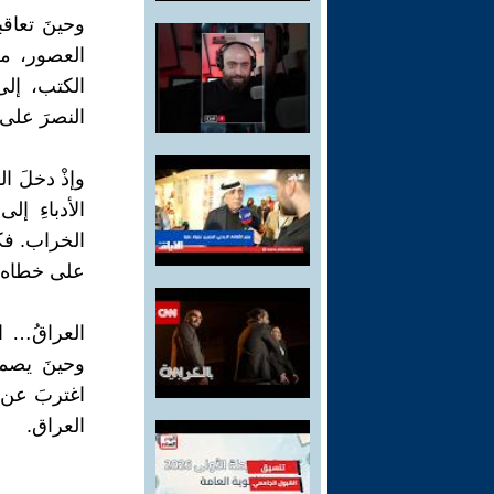
وحينَ تعاقب
العصور، من
الكتب، إلى 
النصرَ على
وإذْ دخلَ ال
الأدباءِ إل
الخراب. فكلّ
على خطاه، لا
العراقُ… ال
وحينَ يصمت
اغتربَ عن مج
العراق.