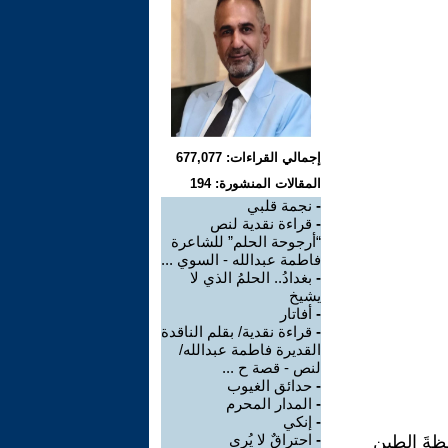
إجمالي القراءات: 677,077
المقالات المنشورة: 194
-
نجمة قلبي
-
قراءة نقدية لنص
“أرجوحة الحلم” للشاعرة
فاطمة عبدالله - السوي ...
-
بغدادُ.. الحلمُ الذي لا
يشيخ
-
أفاتار
-
قراءة نقدية/ بقلم الناقدة
القديرة فاطمة عبدالله/
لنص - قصة ح ...
-
حدائق الغيوب
-
المدار المحرم
-
إنكي
-
احتراقٌ لا يُرى
ظةَ الطينِ