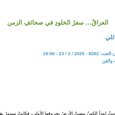
العراقُ… سفرُ الخلودِ في صحائفِ الزمن
ئلي
20 / 2 / 23 - 19:50
 والفن
ثُ ابتدأَ الكونُ نبضتْ الأرضُ بحروفِها الأولى، فكانتْ سومرُ يق