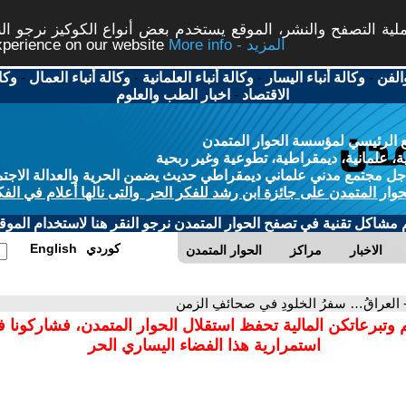
ة التصفح والنشر، الموقع يستخدم بعض أنواع الكوكيز نرجو النق
More info - المزيد
experience on our website
الفن
-
وكالة أنباء اليسار
-
وكالة أنباء العلمانية
-
وكالة أنباء العمال
-
وكا
الاقتصاد
-
اخبار الطب والعلوم
 الرئيسي لمؤسسة الحوار المتمدن
، علمانية، ديمقراطية، تطوعية وغير ربحية
ل مجتمع مدني علماني ديمقراطي حديث يضمن الحرية والعدالة الاجتم
حوار المتمدن على جائزة ابن رشد للفكر الحر والتى نالها أعلام في الفك
م مشاكل تقنية في تصفح الحوار المتمدن نرجو النقر هنا لاستخدام الموقع
كوردي
English
الاخبار
مراكز
الحوار المتمدن
 العراقُ… سفرُ الخلودِ في صحائفِ الزمن
 وتبرعاتكن المالية تحفظ استقلال الحوار المتمدن، فشاركونا 
استمرارية هذا الفضاء اليساري الحر