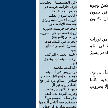
-
فن الفسيفساء الجلدية..
عكسُ وجوهَ
حرفة قازانية عريقة في
معرض بمدينة يكا ...
 في بطونِ
-
كاتب يهودي يفكك
ُ يكتبونَ
الرواية الإسرائيلية ويوثق
-هندسة الإبادة- في ...
-
مخرجة فرنسية سورية
تروي قصة مهاجرة سورية
في فيلم (الغريبة)
، من ثوراتِ
-
تجربة في المشاهدة:
ُ في لجّةِ
المخرج الصيني تشانغ
ييمو
دهرَ يسيرُ
-
-ليلة العمى- التركية:
موهبة سينمائية ومُنجز
مُبهر
-
كلاكيت: ملحمة
هوميروس في السينما
ُ، ينهضُ،
-
هجمات إسرائيل وسلاح
ة، كلَّما
حماس.. سلام غزة في فخ
التفاصيل يعتبر ال ...
إلا بحروفِ
-
بين فيثاغورس وغوبلز
وحرب الترددات.. كيف
صُنع سلم الموسيقى؟
-
ستقدم فيه أغاني ألبومها
الجديد.. نفاد تذاكر حفل