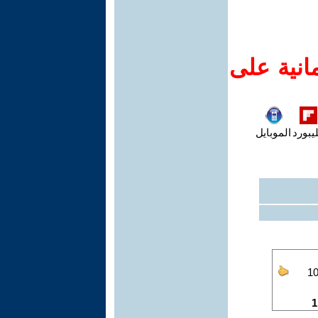
انية على
يبورد
الموبايل