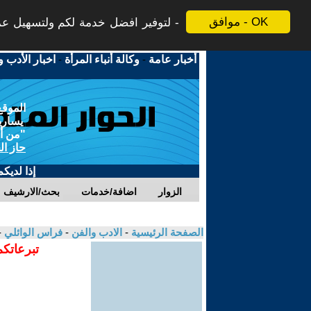
موافق - OK
لتوفير افضل خدمة لكم ولتسهيل عملي
أخبار عامة
-
وكالة أنباء المرأة
-
اخبار الأدب و
الموقع
يسارية
"من أج
حاز ال
إذا لديك
الزوار
اضافة/خدمات
بحث/الارشيف
الصفحة الرئيسية
-
الادب والفن
-
فراس الوائلي
-
تبرعاتكم