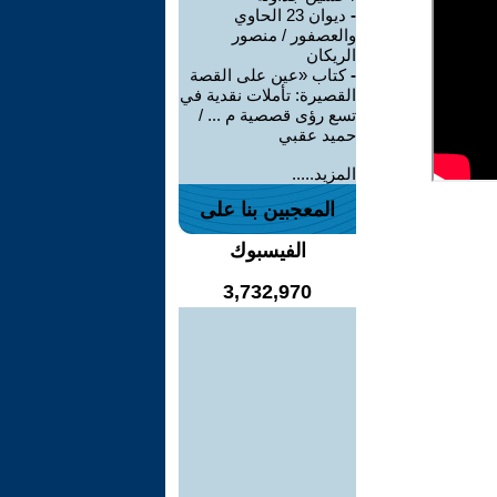
-
ديوان 23 الحاوي
والعصفور / منصور
الريكان
-
كتاب «عين على القصة
القصيرة: تأملات نقدية في
تسع رؤى قصصية م ... /
حميد عقبي
المزيد.....
المعجبين بنا على
الفيسبوك
3,732,970