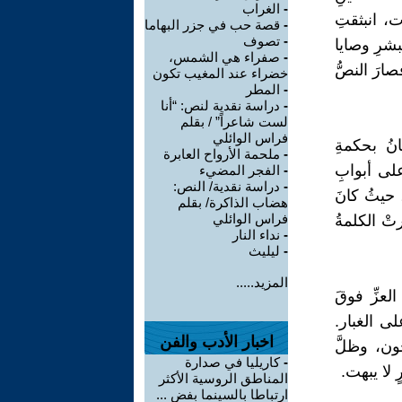
-
الغراب
ت، انبثقتِ
-
قصة حب في جزر البهاما
-
تصوف
بشرِ وصايا
-
صفراء هي الشمس،
صارَ النصُّ
خضراء عند المغيب تكون
-
المطر
-
دراسة نقدية لنص: “أنا
لست شاعراً” / بقلم
فراس الوائلي
نُ بحكمةِ
-
ملحمة الأرواح العابرة
لى أبوابِ
-
الفجر المضيء
-
دراسة نقدية/ النص:
 حيثُ كانَ
هضاب الذاكرة/ بقلم
فراس الوائلي
تْ الكلمةُ
-
نداء النار
-
ليليث
المزيد.....
عزِّ فوقَ
لى الغبار.
اخبار الأدب والفن
ون، وظلَّ
-
كاريليا في صدارة
 لا يبهت.
المناطق الروسية الأكثر
ارتباطا بالسينما بفض ...