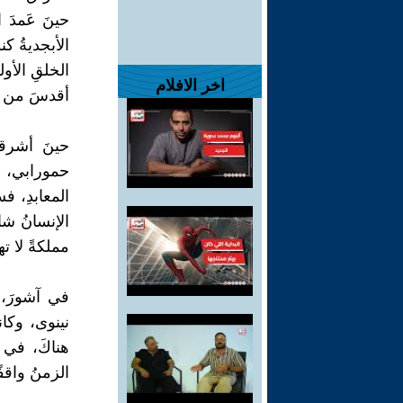
حينَ عَمدَ 
الأبجديةُ ك
الخلقِ الأول
اخر الافلام
أقدسَ من ال
حينَ أشرقت
حمورابي، فا
المعابدِ، ف
الإنسانُ شا
مملكةً لا ت
في آشورَ، 
نينوى، وكان
هناكَ، في 
الزمنُ واقفً