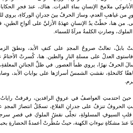
الأنانوكي ملامحَ الإنسانِ بماءِ الفرات. هناك، عندَ فجرِ الحكايا
نورٍ من غياهبِ العدم، وسارَ الحرفُ بينَ جدرانِ الوركاءِ، يروي لل
ى. من هنا، خطّتْ يدُ الإنسانِ عهدَهُ الأزليَّ على ألواحِ الطينِ، ف
ملوك، وصارتِ الكلمةُ مرآةً للسماء.
ْ بابلُ، تعالتْ صروحُ المجدِ على كتفِ الأبد، ونطقَ الزما
ستوى العدلُ على مسلةِ النارِ والطين. هنا، كُسرتْ الأختامُ ع
سالَ الحرفُ نهرًا، يروي ظمأَ العصور. في ظلِّ الجنائنِ المعلقةِ،
هقًا كالنخلةِ، نقشتِ الشمسُ أسرارَها على بواباتِ الأبد، وصار
هرم.
حينَ احتدمتِ العواصفُ في عروقِ الرافدين، رفرفتْ راياتُ ال
تِ الحروفُ تنزفُ على جدرانِ القلاع، تسجّلُ انتصارَ المجدِ ع
قلبِ السيوفِ المسلولةِ، تجلّى نقشُ الملوكِ في قصرِ سرج
ا عندَ مشكاةِ نبوءاتِ الكهنة، حيثُ سُطِّرتْ أعمدةُ الحضارةِ بحبرٍ