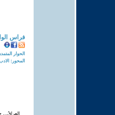
فراس الوا
الحوار المتمدن-العدد: 8262 - 25
المحور: الادب
العراقُ… حي