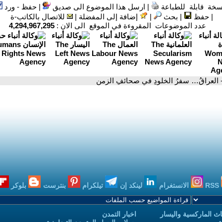
سخة قابلة للطباعة
|
ارسل هذا الموضوع الى صديق
|
حفظ - ورد
|
حفظ
|
بحث
|
إضافة إلى المفضلة
|
للاتصال بالكاتب-ة
عدد الموضوعات المقروءة في الموقع الى الان :
4,294,967,295
 العراقُ… سفرُ الخلودِ في صحائفِ الزمن
RSS
الانستغرام
لينكد إن
تيلكرام
بنترست
بلوكر
ث الماركسية واليسار
اخبار التمدن