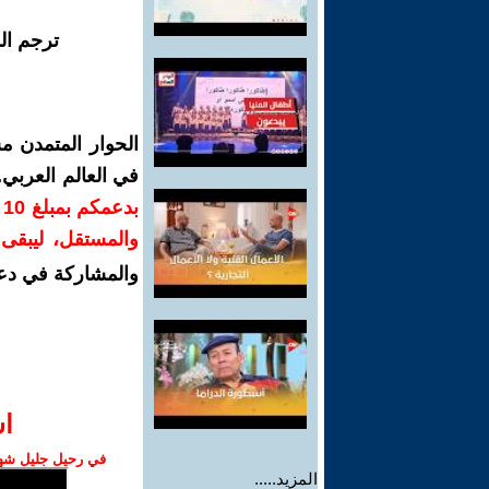
ترجم ال
الحوار المتمدن م
في العالم العربي
ب
والمستقل، ليبقى ص
والمشاركة في دع
ا‫
في رحيل جليل شهبا
المزيد.....