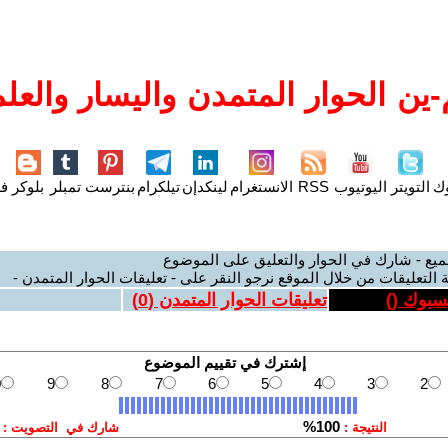
ين الحوار المتمدن واليسار والعلم
وك
التويتر
اليوتيوب
RSS
الانستغرام
لينكدإن
تيلكرام
بنترست
تمبلر
بلوكر
فل
ميع - شارك في الحوار والتعليق على الموضوع
 التعليقات من خلال الموقع نرجو النقر على - تعليقات الحوار المتمدن -
يسبوك (
)
تعليقات الحوار المتمدن (
0
)