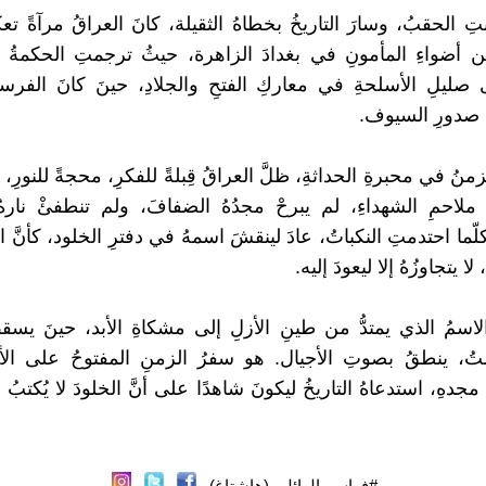
تِ الحقبُ، وسارَ التاريخُ بخطاهُ الثقيلة، كانَ العراقُ مرآةً ت
 أضواءِ المأمونِ في بغدادَ الزاهرة، حيثُ ترجمتِ الحكمةُ
صليلِ الأسلحةِ في معاركِ الفتحِ والجلادِ، حينَ كانَ الفرسان
 صدورِ السيوف.
زمنُ في محبرةِ الحداثةِ، ظلَّ العراقُ قِبلةً للفكرِ، محجةً للنورِ
ى ملاحمِ الشهداءِ، لم يبرحْ مجدُهُ الضفافَ، ولم تنطفئْ ناره
ما احتدمتِ النكباتُ، عادَ لينقشَ اسمهُ في دفترِ الخلود، كأنَّ ال
 يتجاوزُهُ إلا ليعودَ إليه.
اسمُ الذي يمتدُّ من طينِ الأزلِ إلى مشكاةِ الأبد، حينَ يسقط
ُ، ينطقُ بصوتِ الأجيال. هو سفرُ الزمنِ المفتوحُ على الأبدي
دهِ، استدعاهُ التاريخُ ليكونَ شاهدًا على أنَّ الخلودَ لا يُكتبُ 
#فراس_الوائلي (هاشتاغ)