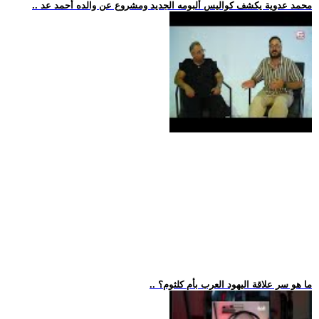
.. محمد عدوية يكشف كواليس ألبومه الجديد ومشروع عن والده أحمد عد
.. ما هو سر علاقة اليهود العرب بأم كلثوم؟