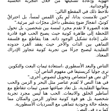
الهوية وإعادة تشكيلها من خلال التجربة الحسية
والوجدانية.
نلاحظ ذلك في المقطع التالي:
"حين تلامست يدانا، لم يكن اللمس لمساً، بل احتراقٌ
كونيّ، انفجارُ ضوءٍ يتشظّى داخل مجرّات غير مرئية."
هذه الصورة لا تقدم مجرد لمسة بين شخصين، بل تحول
اللحظة إلى ظاهرة كونية حيث يصبح الحب قوة قادرة
على إعادة تشكيل الوجود ذاته. هذا يتقاطع مع فلسفة
التماهي بين الذات والآخر حيث يفقد الفرد حدوده
التقليدية ليصبح جزءًا من تجربة كونية تتجاوز الإدراك
المعتاد.
التناص والبعد الأسطوري ،استعادة ثيمات البعث والتكوين
ترى جوليا كريستيفا في مفهوم التناص أن:
"أي نص هو امتصاص وتحويل لنصوص أخرى."
في هذا النص لا تُقدم عناصر مثل البحر و الزمن والحب
بمعانيها التقليدية، بل تعاد صياغتها ضمن ثيمات تتقاطع مع
أساطير الخلق والانبعاث. الحب هنا ليس مجرد تجربة
شخصية بل هو قوة كونية تتجاوز الزمن والمكان مما
يجعله حالة وجودية تتماهى مع السرديات الأسطورية.
كما يرد في النص: