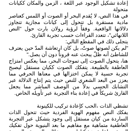
إعادة تشكيل الوجود عبر اللغة ، الزمن والمكان ككيانات
متحولة
في هذا النص، لا يُقدم البحر أو الصوت أو اللمس كعناصر
مادية مستقرة بل تتحول إلى كيانات مجازية تتجاوز
دلالاتها الواقعية. وفقاً لرؤية رولان بارت حول "النص
اللانهائي"، تتعدد القراءات حسب تجربة القارئ.
يتجلى ذلك في المقطع التالي:
"لم يكن لصوتها صوتٌ، بل كان ارتعاشة المدّ حين يعترف
للشاطئ أنه ظلّ يبحث عنه قروناً دون أن يصل."
هنا، يتحول الصوت إلى تموجات البحر، مما يعكس امتزاج
العاطفة بالطبيعة. يتفكك الصوت ككيان مستقل ليصبح
تجربة حسية لا يمكن اختزالها في معناها الحرفي مما
يعزز من البعد الشعري للنص حيث يتم إنتاج الدلالة عبر
التشابك الحسي بدلاً من الوصف المباشر مما يجعل
القارئ شريكاً في إعادة بناء التجربة عبر تأويله الخاص.
تشظي الذات ،الحب كإعادة تركيب للكينونة
يفكك النص مفهوم الهوية الفردية حيث تتحول الذات
الساردة من كيان مستقل إلى وجود يتشكل عبر التجربة
العاطفية متماهية مع مفاهيم ما بعد البنيوية حول تفكيك