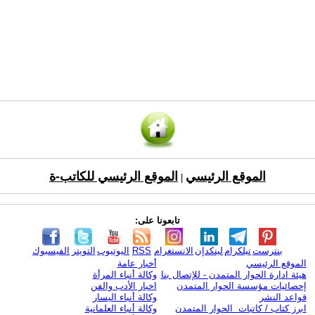
الموقع الرئيسي
الموقع الرئيسي للكاتب-ة
|
تابعونا على:
بنترست
تيلكرام
لينكدإن
الانستغرام
RSS
اليوتيوب
التويتر
الفيسبوك
الموقع الرئيسي
أخبار عامة
هيئة ادارة الحوار المتمدن - للإتصال بنا
وكالة أنباء المرأة
إحصائيات مؤسسة الحوار المتمدن
اخبار الأدب والفن
قواعد النشر
وكالة أنباء اليسار
ابرز كتاب / كاتبات الحوار المتمدن
وكالة أنباء العلمانية