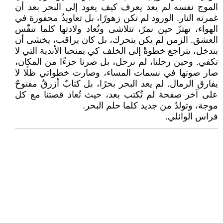
الموج نفسه لم يعد يعرف كيف يعود إلى البحر بعد أن
غمرته النار. الورود لم تكن زهورًا، بل تعاويذٌ محفورة في
الهواء، تهتزّ حين نمرّ، تتلاشى وتُعاد ولادتها كلما تنفّس
العشق. الزمن لم يكن يتحرك، بل كان يراقب، يخشى أن
يتدخل، يتراجع خطوةً إلى الخلف كي يمنحنا الأبدية التي لا
تكفي. وحين رحلنا، لم نرحل، بل صرنا جزءًا من المكان،
صار صوتها في نسمات المساء، وصارت خطواتي ظلًا لا
يفارق الرمال. لم يعد البحر بحرًا، بل كتابٌ أزرقٌ مفتوحٌ
على آخر صفحة لم تُكتب بعد، حيث تُعاد قصتنا مع كل
موجة، وتولدُ من جديد كلما حلم البحر.
فراس الوائلي.