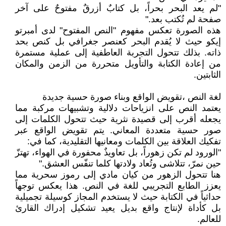
"لم يعد البحر بحراً، بل كتابٌ أزرقٌ مفتوحٌ على آخر
صفحة لم تُكتب بعد."
هذه الصورة تعكس مفهوم "النص المفتوح" لدى أمبرتو
إيكو حيث لا يُقدم البحر كعنصر جغرافي بل كنص بحد
ذاته. بذلك تتحول التجربة العاطفية إلى عملية مستمرة
من إعادة الكتابة والتأويل متحررة من الزمن والمكان
الثابتين.
لغة النص ،تقويض الواقع وبناء صورة حسية جديدة
يعتمد النص على انزياحات دلالية وتشبيهات مركبة مما
يجعله أقرب إلى قصيدة نثرية حيث تتحول الكلمات إلى
صور حسية متعددة المعاني. يتم تقويض الواقع عبر
تفكيك العلاقة بين الكلمات ومعانيها التقليدية، كما في:
"الورود لم تكن زهوراً، بل تعاويذٌ محفورة في الهواء، تهتزّ
حين نمرّ، تتلاشى وتُعاد ولادتها كلما تنفّس العشق."
هنا تتحول الزهور من كيان مادي إلى رموز سحرية مما
يعزز الطابع التجريبي للغة في النص. هذا يعكس توجهاً
حداثياً في الكتابة حيث لا يستخدم المجاز كوسيلة تجميلية
بل كأداة لإنتاج واقع بديل يعيد تشكيل إدراك القارئ
للعالم.