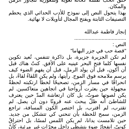
خلق الحب نفسه كحالة لغوية وشعورية تتجاوز الزمن
والمكان.
بهذا يتحول النص إلى نموذج للأدب الحداثي الذي يحطم
التصنيفات الثابتة ويفتح المجال لتأويلات لا نهائية.
إنجاز فاطمة عبدالله
....................................
النص :
"قصة حب في جزر البهاما"
لم تكن الجزيرة جزيرة، بل ذاكرة تتنفس، تُعيد تكوين
نفسها كلما فتح البحر عينيه على الأفق. كنتُ هناك قبل
أن أكون، قبل أن يولد الرمل، قبل أن يفهم الضوء كيف
يرسم ملامحه فوق الموج. رأيتها، ولم يكن اللقاءُ لقاءً، بل
انحرافًا في مسار الزمن، تصحيحًا لخطأ ارتكبته لحظةٌ
مجهولة حين بعثرت أرواحنا في اتجاهين متعاكسين. لم
يكن لصوتها صوتٌ، بل كان ارتعاشة المدّ حين يعترف
للشاطئ أنه ظلّ يبحث عنه قرونًا دون أن يصل. لم
تقترب، لم أقترب، بل اختصر الكون المسافة، تراجع
الزمن، سمح للحظة بأن تنحني كي تتشكل من جديد.
حين تلامست يدانا، لم يكن اللمس لمسًا، بل احتراقٌ
كونيّ، انفجارُ ضوءٍ يتشظّى داخل مجرّات غير مرئية، كأنّ