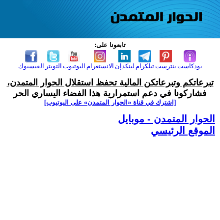
تابعونا على:
بودكاست
بنترست
تيلكرام
لينكدإن
الانستغرام
اليوتيوب
التويتر
الفيسبوك
تبرعاتكم وتبرعاتكن المالية تحفظ استقلال الحوار المتمدن،
فشاركونا في دعم استمرارية هذا الفضاء اليساري الحر
[اشترك في قناة ‫«الحوار المتمدن» على اليوتيوب]
الحوار المتمدن - موبايل
الموقع الرئيسي