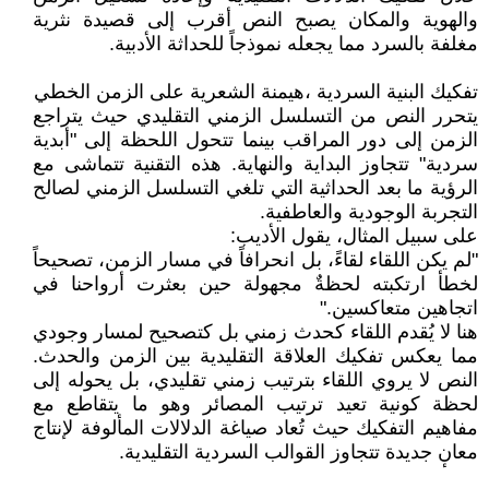
والهوية والمكان يصبح النص أقرب إلى قصيدة نثرية
مغلفة بالسرد مما يجعله نموذجاً للحداثة الأدبية.
تفكيك البنية السردية ،هيمنة الشعرية على الزمن الخطي
يتحرر النص من التسلسل الزمني التقليدي حيث يتراجع
الزمن إلى دور المراقب بينما تتحول اللحظة إلى "أبدية
سردية" تتجاوز البداية والنهاية. هذه التقنية تتماشى مع
الرؤية ما بعد الحداثية التي تلغي التسلسل الزمني لصالح
التجربة الوجودية والعاطفية.
على سبيل المثال، يقول الأديب:
"لم يكن اللقاء لقاءً، بل انحرافاً في مسار الزمن، تصحيحاً
لخطأ ارتكبته لحظةٌ مجهولة حين بعثرت أرواحنا في
اتجاهين متعاكسين."
هنا لا يُقدم اللقاء كحدث زمني بل كتصحيح لمسار وجودي
مما يعكس تفكيك العلاقة التقليدية بين الزمن والحدث.
النص لا يروي اللقاء بترتيب زمني تقليدي، بل يحوله إلى
لحظة كونية تعيد ترتيب المصائر وهو ما يتقاطع مع
مفاهيم التفكيك حيث تُعاد صياغة الدلالات المألوفة لإنتاج
معانٕ جديدة تتجاوز القوالب السردية التقليدية.