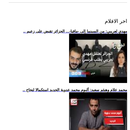
اخر الافلام
.. مهدي لعريبي: من السينما إلى -مافيا-... الجزائر تقبض على زعيم
.. محمد علام وهيثم سعيد: ألبوم محمد عدوية الجديد استكمالا لنجاح