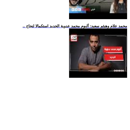
.. محمد علام وهيثم سعيد: ألبوم محمد عدوية الجديد استكمالا لنجاح