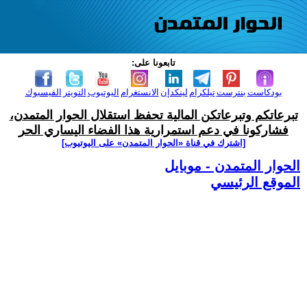
تابعونا على:
بودكاست
بنترست
تيلكرام
لينكدإن
الانستغرام
اليوتيوب
التويتر
الفيسبوك
تبرعاتكم وتبرعاتكن المالية تحفظ استقلال الحوار المتمدن،
فشاركونا في دعم استمرارية هذا الفضاء اليساري الحر
[اشترك في قناة ‫«الحوار المتمدن» على اليوتيوب]
الحوار المتمدن - موبايل
الموقع الرئيسي