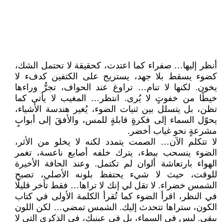
أنظر إليها… صفراء كما اعتدت، كحقيقة لا تحتمل الشك،
كضوء يسقط بلا جهد، يستريح على الكتفين كدفء لا
يخون. لكنها لا تنام… تراوغ عند الحواف، تجرُّ وراءها
خيطًا من خفوتٍ لا يُرى. انتظر… المغيب لا يأتي كما
تظن، بل يتسلل بين ثنيات الضوء، يُغير هندسة الأشياء،
يحوّل السماء إلى فكرةٍ قابلةٍ للمس، والأفقَ إلى أبوابٍ
مشرعةٍ نحو غياب أخضر.
لا تتكلم الآن… الصمت يتمدد لكنه لا يخلو من الأثر،
الضوء ينسحب ببطء، يترك خلفه أصابع ناعسة، تغمر
الهواء بارتعاشة ألوان لم تكتمل. وعند الحافة الأخيرة
للوقت، حيث لا شيء يحتفظ بلونه الأصلي، تصبح
الشمس خضراء. لا تقل لي إنك لا تراها… فقط تأخر قليلًا
في النظر، اقرأ الضوء كما تُقرأ الكلمة الأولى في كتاب
الكون، ستراها تتحدث إليك. الشمس تمضي… لكن اللون
يبقى. ليس في السماء، بل في عينيك، في الذكرى التي لا