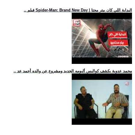
.. فيلم Spider-Man: Brand New Day | البداية اللي كان بيتر محتا
.. محمد عدوية يكشف كواليس ألبومه الجديد ومشروع عن والده أحمد عد