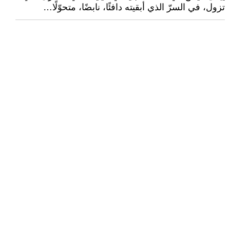
تزول، في السرّ الذي أبقيته دافئًا، نابضًا، متحوّلًا…