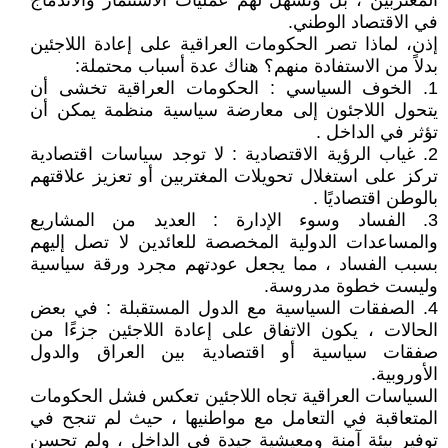
المغتربين ، بل وتسهل لهم عمليات الاستثمار والاندماج
في الاقتصاد الوطني.
إذن، لماذا تصر الحكومات العراقية على إعادة اللاجئين
بدلاً من الاستفادة منهم؟ هناك عدة أسباب محتملة:
1. الخوف السياسي : الحكومات العراقية تخشى أن
يتحول اللاجئون إلى معارضة سياسية منظمة يمكن أن
تؤثر في الداخل .
2. غياب الرؤية الاقتصادية : لا توجد سياسات اقتصادية
تركز على استغلال تحويلات المغتربين أو تعزيز علاقتهم
بالوطن اقتصاديًا .
3. الفساد وسوء الإدارة : العديد من المشاريع
والمساعدات الدولية المخصصة للعائدين لا تصل إليهم
بسبب الفساد ، مما يجعل عودتهم مجرد ورقة سياسية
وليست خطوة مدروسة.
4. الصفقات السياسية مع الدول المستقبلة : في بعض
الحالات ، يكون الاتفاق على إعادة اللاجئين جزءًا من
صفقات سياسية أو اقتصادية بين العراق والدول
الأوروبية.
السياسات العراقية تجاه اللاجئين تعكس فشل الحكومات
المتعاقبة في التعامل مع مواطنيها ، حيث لم تنجح في
توفير بيئة آمنة ومعيشية جيدة في الداخل ، ولم تحسن