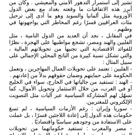
تشير إلى استمرار التدهور الأمني والمعيشي . وكان من
أبرز هذه الاتفاقيات ما وقعته بغداد مع بعض الدول
الأوروبية مثل ألمانيا والسويد وهو ما أدى إلى ترحيل
مئات العراقيين قسرًا رغم المخاطر التي يواجهونها في
وطنهم .
في المقابل ، نجد أن العديد من الدول النامية ، مثل
الفلبين والهند ومصر، تشجع مواطنيها على الهجرة ، نظرًا
للفوائد الاقتصادية التي تجنيها من تحويلاتهم المالية ،
والتي تشكل نسبة كبيرة من الناتج المحلي الإجمالي على
سبيل المثال :
- الفلبين : تعتمد على تحويلات العمال المهاجرين ، وتعمل
الحكومة على حمايتهم وضمان حقوقهم بدلاً من إعادتهم .
- الهند : تستفيد من جالياتها في الخارج، سواء في الخليج
أو في الغرب، من خلال الاستثمار وتحويل الأموال، كما
تسهّل لهم المشاركة السياسية عبر آليات مثل التصويت
الإلكتروني للمغتربين.
- سوريا وإيران : رغم الأزمات السياسية ، لم تسعَ
حكومات هذه الدول إلى إعادة اللاجئين قسرًا ، بل عملت
على الاستفادة من وجودهم سياسيًا واقتصاديًا .
- مصر والمغرب : تستفيد حكوماتهما من تحويلات