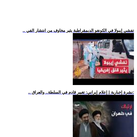
.. تفشي إيبولا في الكونغو الديمقراطية يثير مخاوف من انتشار الفي
.. نشرة إخبارية | إعلام إيراني: تغيير قادم في السلطة.. والعراق: