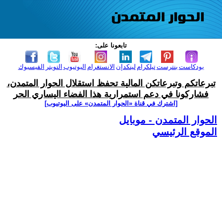
تابعونا على:
بودكاست
بنترست
تيلكرام
لينكدإن
الانستغرام
اليوتيوب
التويتر
الفيسبوك
تبرعاتكم وتبرعاتكن المالية تحفظ استقلال الحوار المتمدن،
فشاركونا في دعم استمرارية هذا الفضاء اليساري الحر
[اشترك في قناة ‫«الحوار المتمدن» على اليوتيوب]
الحوار المتمدن - موبايل
الموقع الرئيسي