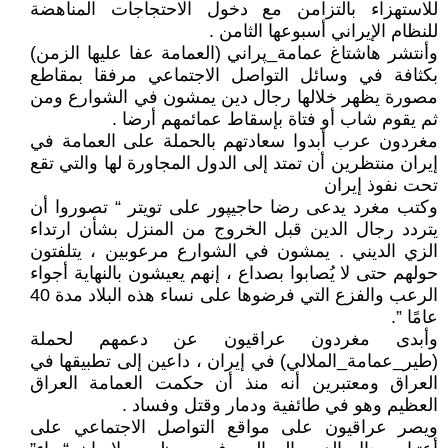
للاستهزاء بالتزامن مع دخول الاحتجاجات المناهضة
للنظام الإيراني أسبوعها الثامن .
وأنتشر هاشتاغ عمامة_پراني (العمامة عفا عليها الزمن)
بكثافة في وسائل التواصل الاجتماعي مرفقا بمقاطع
مصورة يظهر خلالها رجال دين يمشون في الشوارع ومن
ثم يقوم شاب أو فتاة بإسقاط عمائمهم أرضا .
مغردون عرب أبدوا سعادتهم بالحملة على العمامة في
إيران منتظرين أن تمتد إلى الدول المجاورة لها والتي تقع
تحت نفوذ إيران
وكتب مغرد يدعى رضا حاجيپور على تويتر “ تصوروا أن
يتردد رجال الدين قبل الخروج من المنزل بشأن ارتداء
الزي الديني . يمشون في الشوارع مرعوبين ، يتلفتون
حولهم حتى لا يُصابوا بصداع ، إنهم يعيشون بالنهاية أجواء
الرعب والفزع التي فرضوها على نساء هذه البلاد مدة 40
عامًا ”.
وأبدى مغردون عراقيون عن دعمهم لحملة
(طير_عمامة_الملالي) في إيران ، داعين إلى تطبيقها في
العراق ومعتبرين أنه منذ أن حكمت العمامة العراق
العظيم وهو في طائفية ودمار وقتل وفساد .
ويصر عراقيون على مواقع التواصل الاجتماعي على