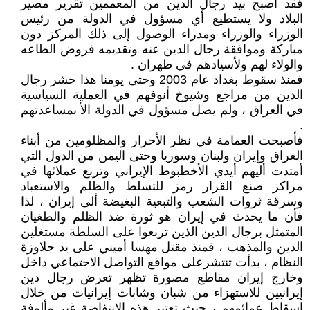
فقد أصبح بيد رجال الدين من المعممين تقرير مصير
البلاد ولا يستطيع أي مسؤول في الدولة من رئيس
الوزراء والوزراء ومدراء الوصول إلى ذلك المركز دون
مباركة وموافقة رجال الدين عنه وتقديمه فروض الطاعه
والولاء لهم ولأسيادهم في طهران .
فمنذ سقوط بغداد عام 2003 وحتى يومنا هذا حشر رجال
الدين من مراجع وشيوخ أنوفهم في العملية السياسية
في العراق ، ولم يصل مسؤول في الدولة الأ بمساعدتهم
.
فأصبحت العمامة في نظر الأحرار والمظلومين من أبناء
العراق وإيران ولبنان وسوريا وحتى اليمن من الدول التي
أمتدت أليهم أيدي الأخطبوط الإيراني وتربع عملائها في
مراكز صنع القرار رمز للتسلط والظلم والاستعباد
وسرقة ثروات الشعب والتبعية البغيضة ألى إيران ، لذا
فأن ما يحدث في إيران هو ثورة ضد الظلم والطغيان
المتمثل برجال الدين الذين تربعوا على السلطة مستغلين
الدين والمذهب ، فمنذ مقتل مهسا أميني على يد جلاوزة
النظام ، بدأت تنتشرعلى مواقع التواصل الاجتماعي داخل
وخارج إيران مقاطع مصورة تظهر تعرض رجال دين
إيرانيين للاستهزاء من شبان وشابات إيرانيات من خلال
إسقاط عمائمهم ، حيث تعتبر هذه الانتفاضة غير مألوفة