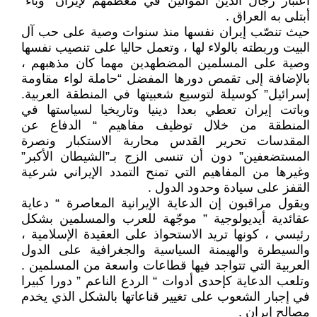
أعتبار رجال الدين الموالين في معظمهم لإيران “وباء”
أبتلى به العراق .
حيث تنصّب إيران نفسها منذ سنوات وصية على حب آل
البيت وربطته بالولاء لها ، وتعمل حاليا على تنصيب نفسها
وصية على المسلمين المضطهدين مهما كان مذهبهم ،
بالإضافة إلى تقمص دورها المفضل “حاملة لواء مقاومة
إسرائيل” كوسيلة لتوسيع شعبيتها في المنطقة العربية.
وباتت إيران تعطي بعدا دينيا وتاريخيا لسياستها في
المنطقة من خلال توظيف مفاهيم “ الدفاع عن
المقدسات تحرير القدس محاربة الاستكبار ونصرة
المستضعفين” دون أن تنسى الزج بـ”الشيطان الأكبر”
وغيرها من المفاهيم التي تمنح التمدد الإيراني شرعية
القفز على سيادة وحدود الدول .
ويقول مراقبون إن الدعاية الإيرانية المعاصرة “ دعاية
عقائدية أيديولوجية ” موجّهة للعرب والمسلمين بشكل
رئيسي ، كونها تريد الاستحواذ على العقيدة الإسلامية ،
والسيطرة والهيمنة السياسية والجغرافية على الدول
العربية التي تتواجد فيها قطاعات واسعة من المسلمين .
وتلعب الدعاية كإحدى أدوات “ الردع الناعم ” دورا كبيرا
في إجبار الشعوب على تغيير قناعاتها بالشكل الذي يخدم
مصالح إيران .