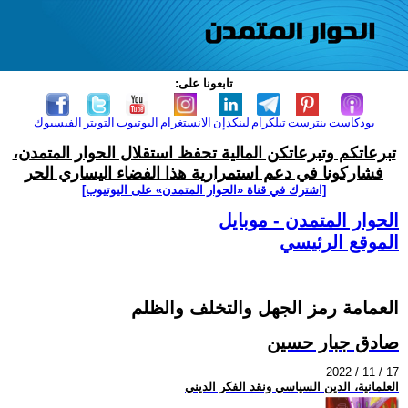
تابعونا على:
بودكاست
بنترست
تيلكرام
لينكدإن
الانستغرام
اليوتيوب
التويتر
الفيسبوك
تبرعاتكم وتبرعاتكن المالية تحفظ استقلال الحوار المتمدن،
فشاركونا في دعم استمرارية هذا الفضاء اليساري الحر
[اشترك في قناة ‫«الحوار المتمدن» على اليوتيوب]
الحوار المتمدن - موبايل
الموقع الرئيسي
العمامة رمز الجهل والتخلف والظلم
صادق جبار حسين
2022 / 11 / 17
العلمانية، الدين السياسي ونقد الفكر الديني