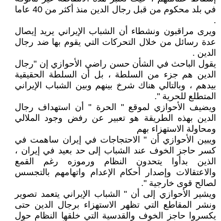
في بلد محكوم من قبل رجال الدين منذ أكثر من 40 عاما
.
ويرى مراقبون ونشطاء أن الشباب الإيراني يريد إيصال
عدة رسائل من خلال التحركات التي يقوم بها ضد رجال
الدين .
يقول الباحث في الشأن حسن راضي الأحوازي إن "رجال
الدين هم جزء من السلطة ، بل أن السلطة الحقيقية
بيدهم ، وبالتالي هناك شرخ بينهم وبين الشباب الإيراني
المتطلع للحرية ".
ويضيف الأحوازي لموقع " الحرة " أن استهداف رجال
الدين بهذه الطريقة هو تعبير عن رفض وجود الملالي
ومحاولة الاستهزاء بهم
ويبين الأحوازي أن " الاحتجاجات في إيران ساهمت في
كسر حاجز الخوف عند الشباب إلى حد بعيد في إيران ،
الذين بدأوا يتحدون النظام ورموزه رغم القمع
والاعتقالات وإصدار أحكام الإعدام واتهامهم بالتجسس
لصالح قوى خارجية ".
ويشير الأحوازي إلى أن " الشباب الإيراني يتعمد تصوير
ونشر المقاطع التي تظهر الاستهزاء برجال الدين حتى
يكسروا حاجز الخوف والقدسية التي خلقها النظام حول