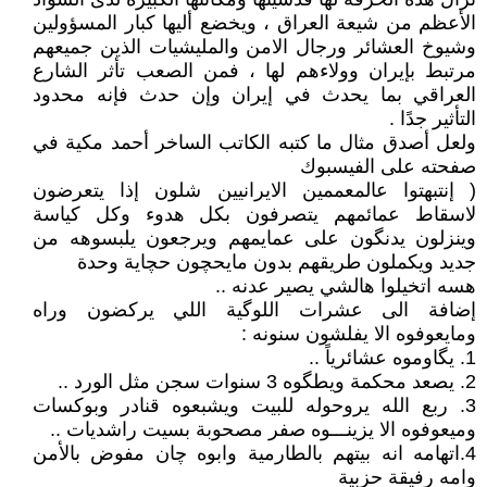
الأعظم من شيعة العراق ، ويخضع أليها كبار المسؤولين
وشيوخ العشائر ورجال الامن والمليشيات الذين جميعهم
مرتبط بإيران وولاءهم لها ، فمن الصعب تأثر الشارع
العراقي بما يحدث في إيران وإن حدث فإنه محدود
التأثير جدًا .
ولعل أصدق مثال ما كتبه الكاتب الساخر أحمد مكية في
صفحته على الفيسبوك
( إنتبهتوا عالمعممين الايرانيين شلون إذا يتعرضون
لاسقاط عمائمهم يتصرفون بكل هدوء وكل كياسة
وينزلون يدنگون على عمايمهم ويرجعون يلبسوهه من
جديد ويكملون طريقهم بدون مايحچون حچاية وحدة
هسه اتخيلوا هالشي يصير عدنه ..
إضافة الى عشرات اللوگية اللي يركضون وراه
ومايعوفوه الا يفلشون سنونه :
1. يگاوموه عشائرياً ..
2. يصعد محكمة ويطگوه 3 سنوات سجن مثل الورد ..
3. ربع الله يروحوله للبيت ويشبعوه قنادر وبوكسات
وميعوفوه الا يزينـــوه صفر مصحوبة بسيت راشديات ..
4.اتهامه انه بيتهم بالطارمية وابوه چان مفوض بالأمن
وامه رفيقة حزبية