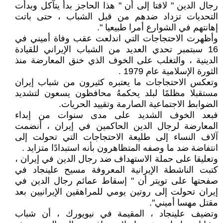
رجال الدين " لافتا إلى أن " هذا الحاجز بدأ يتآكل وبدأت
التحديات تزداد ضدهم من قبل الشباب ، حتى باتت
إهانتهم في الشوارع أمرا طبيعيا ".
وأظهرت الاحتجاجات التي اندلعت عقب وفاة أميني في
16 سبتمبر تحدي العديد من الشباب الإيراني للقيادة
الدينية ، والتغلب على الخوف الذي خنق المعارضة منذ
الثورة الإسلامية عام 1979 .
وتعكس الاحتجاجات ما يعتبره كثيرون من شباب إيران
مستقبلا مظلمًا لبلد يحكمهُ محافظون يسعون لتشديد
الضوابط الاجتماعية الصارمة وتقييد الحريات.
فبعد الخوف الشديد على مدى سنوات من إبداء
المعارضة لرجال الدين الحاكمين في إيران ، أنضمت
آلاف النساء إلى طليعة الاحتجاجات التي تحولت إلى
انتفاضة ضد ما وصفه المتظاهرون بأنه استبدادًا متزايد .
وتعليقا على حملة الاستهداف ضد رجال الدين في إيران ،
كتبت الناشطة الإيرانية المعروفة مسيح علينجاد في
صفحتها على تويتر أن " إسقاط عمائم رجال الدين في
إيران تحولت إلى روتين يومي للمراهقين الإيرانيين بعد
مقتل مهسا أميني".
وتضيف علينجاد ، المقيمة في نيويورك ، أن شباب