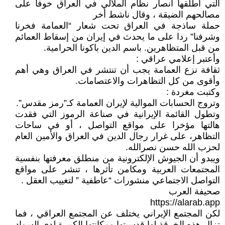
التي أطلقها أنصار نظام الملالي في العراق خوفا على
مصالحهم الضيقة ، وقال ناشط أخر
حملة ساذجة في العراق تحت شعار “العمامة فخرنا
وشرفنا” ردا على ما يحدث في إيران من إسقاط العمائم
من قبل المتظاهرين. باسم الدين باكونا الحرامية.
وأعتبر إعلامي عراقي :
ثقافة نزع العمامة يجب أن تنتشر في العراق وهي أهم
وأقوى من كل التظاهرات والاعتصامات.
وكتبت مغردة :
وتروج الحسابات الموالية لإيران العمامة كـ”رمز مقدس”.
وتطول القائمة الإيرانية في صناعة الرموز التي فقدت
هالتها مؤخرا على مواقع التواصل ، أو في ساحات
التظاهر، على غرار رجال الدين في العراق والأمين العام
لحزب الله حسن نصرالله.
ويبدو أن الجيوش الإلكترونية من منطلق معرفتها بنفسية
المجتمعات العربية ومكامن تأثرها ، تنشر على مواقع
التواصل الاجتماعي منشورات “عاطفية ” لتغييب العقل .
صحيفة العرب
https://alarab.app
لكن المجتمع الإيراني يختلف عن المجتمع العراقي ، فما
تزال هذه الخرقة لها قدسيتها ومكانتها الكبيرة لدى السواد