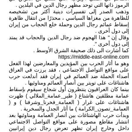
الرموز ذاتها التي توحد مظهر رجال الدين في البلدين .
وذهب الصدر إلى تفسيرات دينية أكثر من تشخيصه
للظاهرة من مغزاها السياسي ، محذرًا من انتقال ظاهرة
إسقاط عمائم رجال الدين وحملة خلع الحجاب من إيران
إلى دول أخرى .
وقال إن " هذا الهجوم ضد رجال الدين والحجاب قد يمتد
إلى دول أخرى ".
كما أشارت الى ذلك صحيفة الشرق الأوسط .
https://middle-east-online.com
وهو ما أثار الحرب بين المؤيدين والمعارضين لهذا الفعل
على مواقع التواصل الاجتماعي ، فقد برزت في العراق
أصداء الحملة ضد العمائم في إيران فقد أندلعت حرب
هاشتاغات على تويتر بين أنصار العمائم ومناوئيها .
بينما كان العراقيون ينتظرون أول شجاع سيقوم بإسقاط
عمامة مطلقين هاشتاغ ( طير_عمامة_الملالي ) ظهرت
هاشتاغات على غرار ( العمامة_فخرنا_وشرفنا ) و (
العمامة_تصون_الكرامة ) ما أثار الجدل والسخرية .
وبدأت حرب الهاشتاغات بين أنصار العمامة ومناوئيها بعد
انتشار مقاطع مصورة على مواقع التواصل الاجتماعي
داخل وخارج إيران تظهر تعرض رجال دين إيرانيين