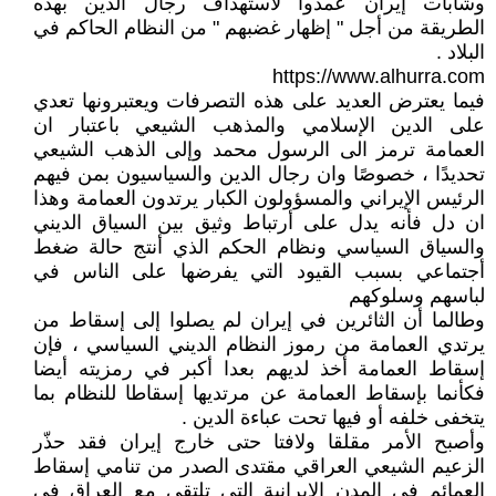
وشابات إيران عمدوا لاستهداف رجال الدين بهذه
الطريقة من أجل " إظهار غضبهم " من النظام الحاكم في
البلاد .
https://www.alhurra.com
فيما يعترض العديد على هذه التصرفات ويعتبرونها تعدي
على الدين الإسلامي والمذهب الشيعي باعتبار ان
العمامة ترمز الى الرسول محمد وإلى الذهب الشيعي
تحديدًا ، خصوصًا وان رجال الدين والسياسيون بمن فيهم
الرئيس الإيراني والمسؤولون الكبار يرتدون العمامة وهذا
ان دل فأنه يدل على أرتباط وثيق بين السياق الديني
والسياق السياسي ونظام الحكم الذي أنتج حالة ضغط
أجتماعي بسبب القيود التي يفرضها على الناس في
لباسهم وسلوكهم
وطالما أن الثائرين في إيران لم يصلوا إلى إسقاط من
يرتدي العمامة من رموز النظام الديني السياسي ، فإن
إسقاط العمامة أخذ لديهم بعدا أكبر في رمزيته أيضا
فكأنما بإسقاط العمامة عن مرتديها إسقاطا للنظام بما
يتخفى خلفه أو فيها تحت عباءة الدين .
وأصبح الأمر مقلقا ولافتا حتى خارج إيران فقد حذّر
الزعيم الشيعي العراقي مقتدى الصدر من تنامي إسقاط
العمائم في المدن الإيرانية التي تلتقي مع العراق في