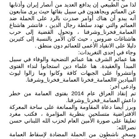
لذا من الطبيعي إن يدافع العديد من أنصار إيران وأذنابها
عن العمائم ويجاهدون في سبيل بقائها حيث يرى متابعون
أنه يبدو أن هناك أوامر صدرت بالرد على الحملة ضد
العمائم والتي تهدد سلطة رجال الدين ، فانتشر هاشتاغ
العمامة_فخرنا_وشرفنا ، وتحول القضية إلى حرب
هاشتاغات ضروس ، حيث كان الأمر بالنسبة إلى كثيرين
دليلا على الانقياد الأعمى للعمائم دون منطق .
وجاء في إحدى التغريدات:
هنا عمائم الشرف هنا عمائم التضحية والوفاء في سبيل
المبدأ والعقيدة. هنا علماء دين استجابوا لنداء الفتوى
وانتشروا على الجبهات كافة وكانوا وما زالوا ليوث
الميادين #العمامة_فخرنا العمامة_فخرنا_وشرفنا.
وادعى آخر:
تم إنقاذ العراق عام 2014 بفتوى العمامة من خطر
داعش العمامة_فخرنا_وشرفنا.
وبرز أيضا دعاة المقاومة والممانعة على ساحة المعركة
الافتراضية متسلحين بنظرية المؤامرة ، فكتب مغرد
تعليقا على صورة الأمين العام لحزب الله اللبناني حسن
نصرالله:
وسخر ناشطون من الحملة المضادة لإسقاط العمامة