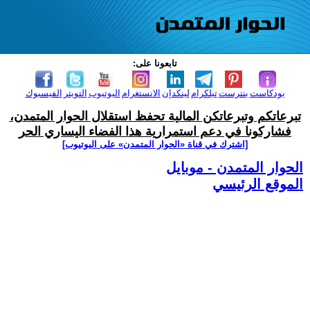
تابعونا على:
بودكاست
بنترست
تيلكرام
لينكدإن
الانستغرام
اليوتيوب
التويتر
الفيسبوك
تبرعاتكم وتبرعاتكن المالية تحفظ استقلال الحوار المتمدن،
فشاركونا في دعم استمرارية هذا الفضاء اليساري الحر
[اشترك في قناة ‫«الحوار المتمدن» على اليوتيوب]
الحوار المتمدن - موبايل
الموقع الرئيسي