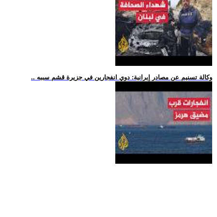
.. وكالة تسنيم عن مصادر إيرانية: دوي انفجارين في جزيرة قشم سببه