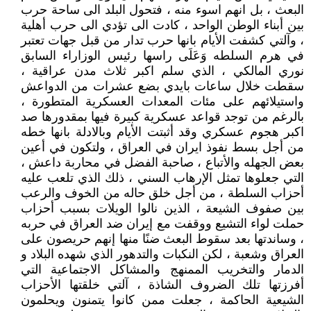
البعث ، بل انهم اسوء منه ، فتحول البلد الى ساحة حرب
بين أبناء الوطن الواحد ، كادت الى تؤدي الى حرب أهلية
، وآلتي كشفت الأيام بانها حرب تدار من قبل جهات تعتبر
في هرم السلطه وَعَلَى راسها رئيس الوزاراء السابق
نوري المالكي ، الذي سلم اكبر ثلاث مدن عراقية ،
سقطت خلال ساعات بايدي بضع عشرات من الدواعش
واستيلائهم على مئات المعدات العسكرية المتطورة ،
بالرغم من توجد قواعد عسكرية كبيرة فيها بمقدورها صد
اكبر هجوم عسكري وقد أثبتت الأيام وبالادلة بانها خطه
من أجل بسط نفوذ ايران في العراق ، ولتكون في أعين
بعض الجهله والأتباع ، صاحبة الفضل في محاربة داعش ،
التي جعلوها تمثل الإرهاب السني ، ذلك الذي تلعب عليه
أحزاب السلطة ، من أجل خلق حاله من الخوف والرعب
بين صفوف الشيعة ، الذين نالوا الويلات بسبب أحزاب
حملت لواء التشيع ووقفت مع إيران ضد العراق في حربه
، وساندتها بعد سقوط البعث ضنًا منها إنهم حريصون على
العراق وشعبة ، لكن النكبات والتدهور الذي شهده البلاد و
الدمار والتخريب الممنهج والمشاكل الاجتماعية التي
أفرزتها تلك الضروف الشاذة ، آلتي خلقتها الأحزاب
الشيعية الحاكمة ، جعلت ممن كانوا يتمنون ويحلمون