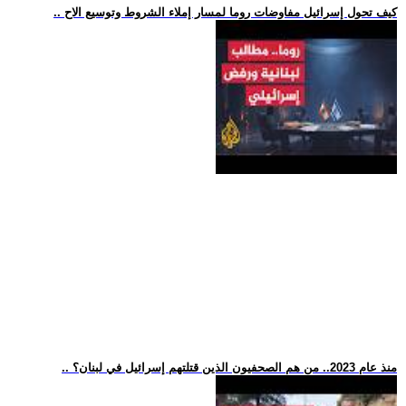
.. كيف تحول إسرائيل مفاوضات روما لمسار إملاء الشروط وتوسيع الاح
.. منذ عام 2023.. من هم الصحفيون الذين قتلتهم إسرائيل في لبنان؟