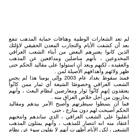
لم تعد الشعارات الوطنية وهتافات حماية المذهب تنفع
بعد أن كشفت الأيام والتجارب المعدن الحقيقي لاؤلئك
الذين كانوا يعتبرهم البعض من أبناء الشعب العراقي
المخدوعين ، بأنهم مناضلين ومدافعين عن المذهب
والعقيده ، لكنهم وبعد آن استولوا على مقاليد الحكم حتى
ظهر ولائهم وأهدافهم الأصيلة لمن .
فمنذ سقوط بغداد عام 2003 وإلى يومنا هذا لم يجني
الشعب العراقي وخصوصًا الشيعة أي ثمار ممن كانُواْ
يعتقدون إنهم كانُواْ ثوار ومعارضين لنظام البعث ، وأنهم
يحاربون من أجل خلاص العراق منه .
فما أن بسطوا سيطرتهم وأصبح الآمر بيدهم ومقاليد
الحكم أصبحت لهم دون منازع ، حتى
انقلبوا على الشعب العراقي ، الذي ساندهم وانتخبهم
أعتقاد منه انه انتصار للمذهب ، وأنهم يمثلون المذهب
الشيعي ، لكن الأيام أظهرت آنهم لا يقلون سوء عن نظام