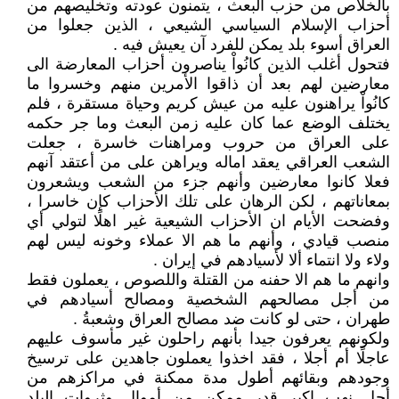
بالخلاص من حزب البعث ، يتمنون عودته وتخليصهم من
أحزاب الإسلام السياسي الشيعي ، الذين جعلوا من
العراق أسوء بلد يمكن للفرد آن يعيش فيه .
فتحول أغلب الذين كانُواْ يناصرون أحزاب المعارضة الى
معارضين لهم بعد أن ذاقوا الأمرين منهم وخسروا ما
كانُواْ يراهنون عليه من عيش كريم وحياة مستقرة ، فلم
يختلف الوضع عما كان عليه زمن البعث وما جر حكمه
على العراق من حروب ومراهنات خاسرة ، جعلت
الشعب العراقي يعقد اماله ويراهن على من أعتقد آنهم
فعلا كانوا معارضين وأنهم جزء من الشعب ويشعرون
بمعاناتهم ، لكن الرهان على تلك الأحزاب كإن خاسرا ،
وفضحت الأيام ان الأحزاب الشيعية غير اهلًا لتولي أي
منصب قيادي ، وأنهم ما هم الا عملاء وخونه ليس لهم
ولاء ولا انتماء ألا لأسيادهم في إيران .
وانهم ما هم الا حفنه من القتلة واللصوص ، يعملون فقط
من أجل مصالحهم الشخصية ومصالح أسيادهم في
طهران ، حتى لو كانت ضد مصالح العراق وشعبةُ .
ولكونهم يعرفون جيدا بأنهم راحلون غير مأسوف عليهم
عاجلًا أم أجلا ، فقد اخذوا يعملون جاهدين على ترسيخ
وجودهم وبقائهم أطول مدة ممكنة في مراكزهم من
أجل نهب اكبر قدر ممكن من أموال وثروات البلد