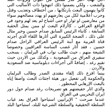
والشعب ، ولكي يضمنوا ذلك انتهجوا ذات الأساليب التي
كانوا يتهمون البعث بارتكابها ، من أختطاف وتعذيب وقتل
وحرب أعلامية لكل من يعارضهم او يهدد مصالحهم سواء
من معارضين او ثوار او حتى أشباح لم يعد لهم وجود في
الواقع العراقي ، كاأزلام البعث او ممن يمثل الحقبة
السابقة ، كابناء الرئيس السابق صدام حسين وخير مثال
على ذلك ، الضجة الكبيرة التي أثارها اللقاء الذي أجرته
قناة العربية مع أبنة الرئيس العراقي الراحل صدام
حسين ، فقد أثار غضب الساسة العراقيين وخصوصا
الشيعة منهم ، حيث طالب نواب في البرلمان ، بسحب
سفيري العراق من السعودية ، وكذلك من الاردن حيث
تقيم رغد ، إضافةً الى أجراءات دبلوماسية ضد السعودية
والأردن .
بينما افزع ذلك إلقاء مقتدى الصدر وطالب البرلمان
والحكومة إلى تفعيل دور هيئة اجتثاث البعث واصفا إياه
بالبعث الإرهابي المحظور .
والذي اثار حفيضتهم هو تصريحات رغد صدام حول دور
ايران التخريبي في العراق
عندما صرحت " الإيرانيين استباحوا العراق بعد غياب
السلطة الحقيقية والسلطة الشرعية للبلد، استباحوا البلد