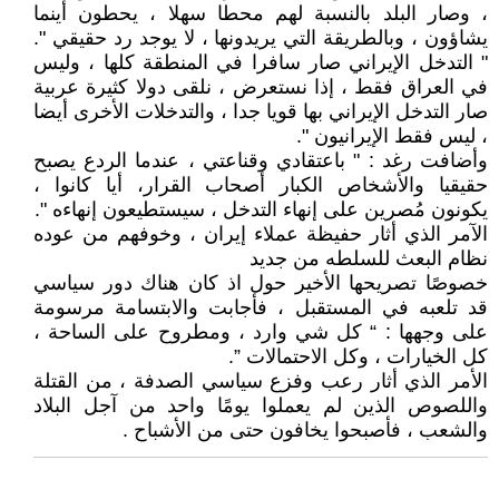
، وصار البلد بالنسبة لهم محطا سهلا ، يحطون أينما
يشاؤون ، وبالطريقة التي يريدونها ، لا يوجد رد حقيقي ".
" التدخل الإيراني صار سافرا في المنطقة كلها ، وليس
في العراق فقط ، إذا نستعرض ، نلقى دولا كثيرة عربية
صار التدخل الإيراني بها قويا جدا ، والتدخلات الأخرى أيضا
، ليس فقط الإيرانيون ".
وأضافت رغد : " باعتقادي وقناعتي ، عندما الردع يصبح
حقيقيا والأشخاص الكبار أصحاب القرار، أيا كانوا ،
يكونون مُصرين على إنهاء التدخل ، سيستطيعون إنهاءه ".
الآمر الذي أثار حفيظة عملاء إيران ، وخوفهم من عوده
نظام البعث للسلطه من جديد
خصوصًا تصريحها الأخير حول اذ كان هناك دور سياسي
قد تلعبه في المستقبل ، فأجابت والابتسامة مرسومة
على وجهها : “ كل شي وارد ، ومطروح على الساحة ،
كل الخيارات ، وكل الاحتمالات ”.
الأمر الذي أثار رعب وفزع سياسي الصدفة ، من القتلة
واللصوص الذين لم يعملوا يومًا واحد من آجل البلاد
والشعب ، فأصبحوا يخافون حتى من الأشباح .