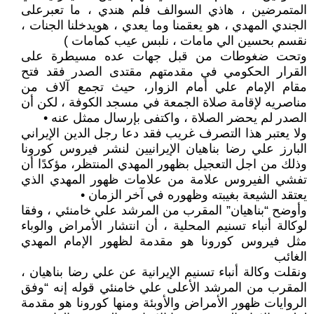
المتمرضين ، هاذي السوالف فلم هندي ، ما تعبرعلى
الجندي المهدي ، هو يعقمنا وما يعدي ، هويدخلنا الجنات ،
نقسم بحسين الي مامات ، نلبس عيب كمامات )
وتحت ضغوطات من قبل جهات عده مسيطرة على
القرار الحكومي في مقدمتهم مقتدى الصدر فقد فتح
مقام الإمام علي أمام الزوار، حيث تجمع آلاف من
مناصريه لإقامة صلاة الجمعة في مسجد الكوفة ، لكن أن
الصدر لم يحضر الصلاة ، واكتفى بإرسال ممثل عنه •
ولا يعتبر هذا التصرف غريب فقد دعا رجل الدين الإيراني
البارز علي رضا بناهيان الإيرانيين لنشر فيروس كورونا
وذلك من اجل التعجيل بظهور المهدي المنتظر، مؤكدًا أن
تفشي الفيروس علامة من علامات ظهور المهدي الذي
يعتقد الشيعة بغيبته وظهوره في آخر الزمان •
وأوضح “بناهيان” المقرب من المرشد علي خامنئي ، وفقا
لوكالة أنباء تسنيم المحلية ، أن انتشار الأمراض والوباء
مثل فيروس كورونا هو مقدمة لظهور الإمام المهدي
الغائب
ونقلت وكالة أنباء تسنيم الإيرانية عن علي رضا بناهيان ،
المقرب من المرشد الأعلى علي خامنئي قوله إنه “وفق
الروايات ظهور الأمراض والأوبئة ومنها كورونا هو مقدمة