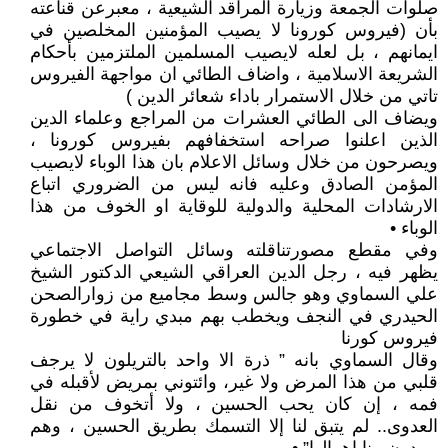
صلوات الجمعة وزيارة المراقد الشيعية ، معبرعن قناعته
بأن (فيروس كورونا لا يصيب المؤمنين المخلصين في
ايمانهم ، بل لعله لايصيب المسلمين الملتزمين بأحكام
الشريعة الاسلامية ، واضاف الطائي ان مواجهة الفيروس
تاتي من خلال الاستمرار باداء شعائر الدين )
ويضاف الى الطائي العشرات من المراجع وعلماء الدين
الذين اعلنوا صراحه استخفافهم بفيروس كورونا ،
ويصرحون من خلال وسائل الاعلام بان هذا الوباء لايصيب
المؤمن الصادق وعليه فانه ليس من الضروري اتباع
الارشادات المحلية والدولية للوقاية او الخوف من هذا
الوباء •
وفي مقطع مصورتناقلته وسائل التواصل الاجتماعي
يظهر فيه ، رجل الدين العراقي الشيعي الدكتور الشيخ
علي السماوي وهو جالس وسط مجاميع من زوارالصحن
الحيدري في النجف ويخطب بهم مبدي راية في خطورة
فيروس كورنا
وقال السماوي بانه ” ذرة الا واحد بالتريلون لا يرجف
قلبي من هذا المرض ولا غير، وائتوني بمريض لأقبله في
فمه ، إن كان يحب الحسين ، ولا أتخوف من نقل
العدوى.. لم يتبق لنا إلا التسمك بطريق الحسين ، وهم