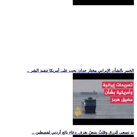
.. الخبير بالشأن الإيراني مختار حداد: يجب على أمريكا تنفيذ الشر
.. يد تسعى للرزق وقلبٌ ينبضُ بغزة.. دعاء بائع أردني لفسطين