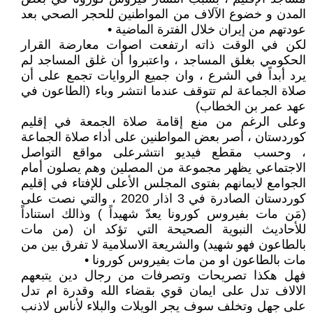
المدن و خضوع الآلاف من المواطنين للحجر الصحي بعد
عودتهم من إيران خلال الفترة الماضية •
لكن في الوقت ذاته ارتفعت اصوات معارضة القرار
الحكومي بغلق المساجد ، واعتبروا أن غلق المساجد لم
يرد أبداً في الشرع ، وان جميع الروايات تجمع على أن
صلاة الجماعة لم تتوقف عندما انتشر وباء (الطاعون في
عهد عمر بن الخطاب)
وعلى الرغم من منع إقامة صلاة الجمعة في إقليم
كوردستان ، أصر بعض المواطنين على أداء صلاة الجماعة
، وحسب مقطع فيديو انتشرعلى مواقع التواصل
الاجتماعي يظهر مجموعة من المصلين وهم يصلون أمام
الجوامع لايمانهم بفتوى المجلس الأعلى للإفتاء في إقليم
كوردستان الصادرة في 3 اذار 2020 ، والتي نصت على
(مَن مات بفيروس كورونا يعدّ شهيداً ) وذالك استناداً
للأحاديث النبوية الصحيحة التي تؤكد ان (من مات
بالطاعون فهو شهيد) والشريعة الاسلامية لا تفرق بين من
مات بالطاعون او من مات بفيروس كورونا •
فهل هكذا تصريحات وتصرفات من رجال دين يتبعهم
الالاف تدل على ايمان قوي بقضاء الله وقدرة ام تدل
على جهل وتخلف سوف يجر الويلات والبلاء لأناس لاذنب