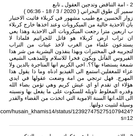
2 - امة التناقض وتدجين العقول ـ تابع
سمير آل طوق البحراني ( 2020 / 3 / 18 - 06:36 )
زوار الحسين مع طبيب مشهور في كربلاء فاثبت الاختبار
بان الاحذية خالية من الميكروبات وعند اخذها خارج كربلاء
ب اربعين مترا رجعت الميكروبات الى الاحذية وهذا يعي
ان تراب ارض كربلاء هو قاتل للجراثيم فلماذا لا
يستدعون علماء من الغرب لاخذ عينات من التراب
لتجريبه في المختبرات وبهذا ينفذون اليشرية من شر هذا
الفيروس القآتل ويكون فخرا للاسلام وللمذهب الشيعي
شمعة يستضاء بها؟؟. اخي الكريم انها المتاجرة بالدين ولا
عزاء للمغفلين.استمع الى الفيديو ادناه وما ذا يقول هذا
المهرج. فهل ترتجي من امة وضعت عقولها في ايدي
هؤلاء اي تقدم او اي عيش كريم وهي تؤمن بضاء الله
وقدره المغلوط تاويله للسكوت على ما يفعل بها ونسبته
الى الله.انها السنة الاموية التي اتخذت من القضاء والقدر
وسيلة لتثبيت دولتها.
ter.com/husain_khamis14/status/1239274752751079424?
s=12