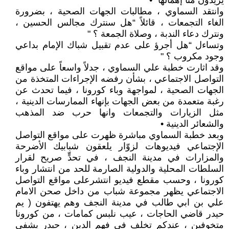
يريدون منا إهمالها” •
وانتقد السماوي ، مطالبات الجهات الصحية ، بضرورة
الغاء التجمعات ، قائلاً “هل سنترك مجالس الحسين ،
ونترك دعاء الندبة ، وصلاة الجمعة ؟ "
وتساءل “هل أجرؤ على عدم تقبيل شباك الإمام بداعي
وجود مكروب ؟ "
وقد اثارت خطبة علي السماوي ، جدلاً واسعاً على مواقع
التواصل الاجتماعي ، بشأن رفضه الإجراءات المتخذة من
الجهات الصحية ، لمواجهة وباء كورونا ، فيما تحدث عن
رغبة متعمدة من بعض الجهات بإنهاء الممارسات الدينية ،
مثل الزيارات والتجمعات وانها حرب ضد المذهب
والشعائر الدينية •
وبعد خطبة السماوي مباشرة ظهرت على مواقع التواصل
الإجتماعي فيديوهات لزوّار يلعقون شبابيك الأضرحة
والمزارات في مدينة النجف ، في تحدٍّ صريح لقرار
السلطات المحلية والدولية الصارمة للحد من انتشار وباء
كورونا ، وحسب مقطع فيديو انتشرعلى مواقع التواصل
الاجتماعي يظهر مجموعة شباب من داخل صحن الامام
علي بن ابي طالب في مدينة النجف وهم يهتفون ( يم
حيدر قاضي الحاجات ، عيب نلبس كمامات ، من كورونا
متخوفين ، عندكم تخلف في فهم الدين ، حيدر يشفي