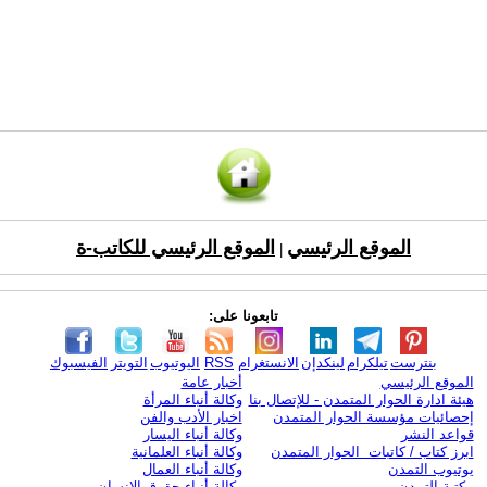
الموقع الرئيسي
الموقع الرئيسي للكاتب-ة
|
تابعونا على:
بنترست
تيلكرام
لينكدإن
الانستغرام
RSS
اليوتيوب
التويتر
الفيسبوك
الموقع الرئيسي
أخبار عامة
هيئة ادارة الحوار المتمدن - للإتصال بنا
وكالة أنباء المرأة
إحصائيات مؤسسة الحوار المتمدن
اخبار الأدب والفن
قواعد النشر
وكالة أنباء اليسار
ابرز كتاب / كاتبات الحوار المتمدن
وكالة أنباء العلمانية
يوتيوب التمدن
وكالة أنباء العمال
مكتبة التمدن
وكالة أنباء حقوق الإنسان