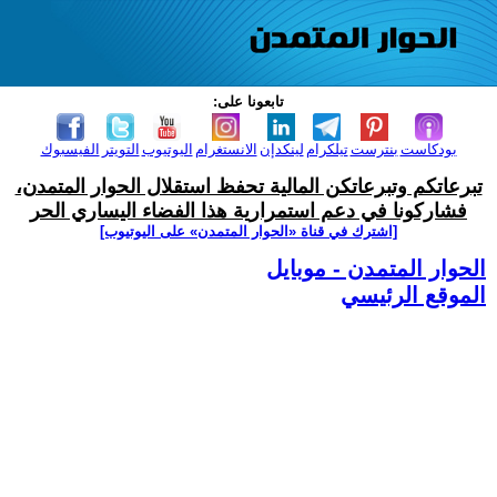
تابعونا على:
بودكاست
بنترست
تيلكرام
لينكدإن
الانستغرام
اليوتيوب
التويتر
الفيسبوك
تبرعاتكم وتبرعاتكن المالية تحفظ استقلال الحوار المتمدن،
فشاركونا في دعم استمرارية هذا الفضاء اليساري الحر
[اشترك في قناة ‫«الحوار المتمدن» على اليوتيوب]
الحوار المتمدن - موبايل
الموقع الرئيسي