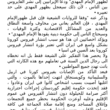
لظهور الإمام المهدي” ودعا الإيرانيين إلى نشر الفايروس
بين الناس ، لأن ذلك سيعجل بظهور المهدي على حد
تعبيره •
وذكر عنه ”وفقا للروايات الشيعية فإن قبل ظهورالإمام
المهدي ، فإن العالم يعاني من مخاوف واسعة النطاق
والعديد من المشاكل الاقتصادية وكثرة الوفيات ،
وسيحتاج الناس إلى حكومة دينية يقودها الإمام المهدي“ •
ويؤكد اخصائيين ان هذا هو سبب انتشار فيروس كورونا
بشكل واسع في ايران التي تعتبر بؤرة انتشار فيروس
كورونا بعد الصين في اسيا •
ولا يحصر هذا التفكير على الشيعة فقط بل انه تخطاه
الى رجال الدين السنة في تعاملهم مع هذه الكارثه التي
باتت تهدد جميع المواطنين •
فبعد التأكد من الإصابات بفيروس كورنا في اربيل
والسليمانية وكويسنجاق انتهت إحداها بالموت ، والتي
اغلبها أصيبت بسبب اشخاص كانوا في ايران وعادوا ،
فقد إتخذت حكومة إقليم كوردستان إجراءات احترازية
أكثر صرامة للحيلولة دون انتشار الفيروس في عموم
الإقليم وعليه أوعزت الحكومة بحظر جميع التجمعات
وإغلاق المساجد ومنع إقامة صلاة الجماعة في كافة
مساجد الإقليم ، بسبب انتشار فيروس كورونا في بعض