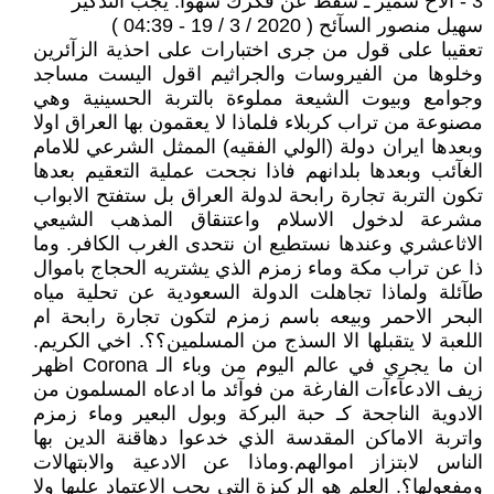
3 - الاخ سمير ـ سقط عن فكرك سهوا. يجب التذكير
سهيل منصور السآئح ( 2020 / 3 / 19 - 04:39 )
تعقيبا على قول من جرى اختبارات على احذية الزآئرين
وخلوها من الفيروسات والجراثيم اقول اليست مساجد
وجوامع وبيوت الشيعة مملوءة بالتربة الحسينية وهي
مصنوعة من تراب كربلاء فلماذا لا يعقمون بها العراق اولا
وبعدها ايران دولة (الولي الفقيه) الممثل الشرعي للامام
الغآئب وبعدها بلدانهم فاذا نجحت عملية التعقيم بعدها
تكون التربة تجارة رابحة لدولة العراق بل ستفتح الابواب
مشرعة لدخول الاسلام واعتنقاق المذهب الشيعي
الاثاعشري وعندها نستطيع ان نتحدى الغرب الكافر. وما
ذا عن تراب مكة وماء زمزم الذي يشتريه الحجاج باموال
طآئلة ولماذا تجاهلت الدولة السعودية عن تحلية مياه
البحر الاحمر وبيعه باسم زمزم لتكون تجارة رابحة ام
اللعبة لا يتقبلها الا السذج من المسلمين؟؟. اخي الكريم.
ان ما يجري في عالم اليوم من وباء الـ Corona اظهر
زيف الادعآءآت الفارغة من فوآئد ما ادعاه المسلمون من
الادوية الناجحة كـ حبة البركة وبول البعير وماء زمزم
واتربة الاماكن المقدسة الذي خدعوا دهاقنة الدين بها
الناس لابتزاز اموالهم.وماذا عن الادعية والابتهالات
ومفعولها؟. العلم هو الركيزة التي يجب الاعتماد عليها ولا