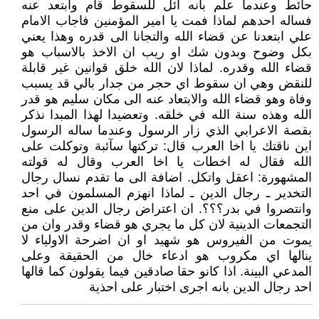
حائط وعندما علم بانه آئل للسقوط قام وابتعد عنه
فساله احدهم لماذا فمت يا امير المؤمنين فاجاب الامام
علي ابتعدنا عن قضاء الله والتجانا الى قدره وهذا يعني
بكل وضوح وبدون شك او ريب ان الاخذ بالاسباب هو
قضاء الله وقدره. لماذا لان الله خلق قوانين غير قابلة
للنقض وهي ان سقوط اي حجر من جدار بالي قد يسبب
وفاة وهو قضاء الله والابتعاد عنه الى مكان سليم هو قدر
الله وهذه سنة الله في خلقه. وتعضيدا لهذا المبدا نذكر
بقصة الاعرابي الذي زار الرسول وعندما ساله الرسول
اين ناقتك يا اخا العرب قال: تركتها سآئبة وتوكلت على
الله فقال له اخطات يا اخا العرب وقال له قولته
المشهورة: اعقل واتكل. اضافة الى ما تقدم نسال رجال
التخدير ـ رجال الدين ـ لماذا انهزم المسلمون في احد
وانتصروا في بدر؟؟؟. ان اعتراض رجال الدين على منع
التجمعات الدينية لان كل ما يجري هو قضاء وقدر وان من
يموت من الفيروس هو شهيد او ان اضرحة الاولياء لا
ينالها اي مكروب هو ادعاء خال من الحقيقة وعلى
المدعي البينة. اذا كانو حقا صادقين فيما يقولون كما قالها
احد رجال الدين بانه اجرى اختبار على احذية