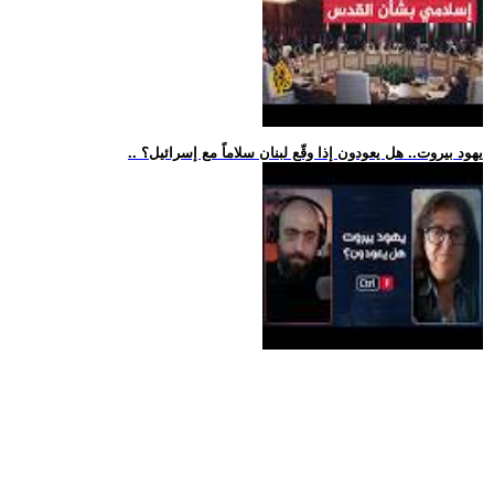
.. يهود بيروت.. هل يعودون إذا وقّع لبنان سلاماً مع إسرائيل؟