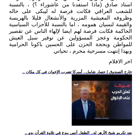
استاذ صادق (ماذا استفدنا من عاشوراء ؟) ، بالنسبة
للشعب العراقي فكانت فرصة له ليبكى على حاله
وظروفه المعيشية المزرية والأنشغال قليلا بالهريسة
والقيمة لنسيان همومه ، اما بالنسبة للأحزاب السياسية
الحاكمة فكانت فرصة لهم ايضا لإلهاء الناس عن تقصير
الحكومة وعجز المسؤولين عن توفير سبل العيش
للمواطن وبحجة الحزن على الحسين باكونا الحرامية
وبهذا إنتهت مسرحية محرم ، تحياتي
اخر الافلام
.. خارج الصندوق | حصار شامل.. أميركا تضرب الإخوان في كل مكان
.. بعد تكريم شيخ الأزهر له.. الطفل أنس يبدع في تلاوة القرآن بدو