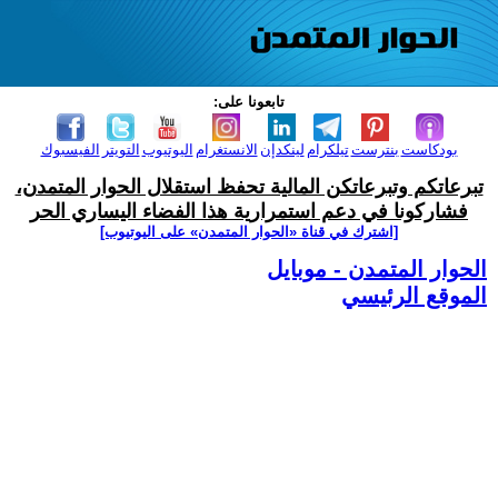
تابعونا على:
بودكاست
بنترست
تيلكرام
لينكدإن
الانستغرام
اليوتيوب
التويتر
الفيسبوك
تبرعاتكم وتبرعاتكن المالية تحفظ استقلال الحوار المتمدن،
فشاركونا في دعم استمرارية هذا الفضاء اليساري الحر
[اشترك في قناة ‫«الحوار المتمدن» على اليوتيوب]
الحوار المتمدن - موبايل
الموقع الرئيسي