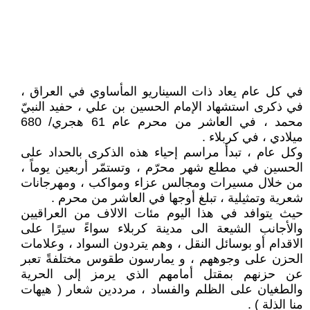
في كل عام يعاد ذات السيناريو المأساوي في العراق ،
في ذكرى استشهاد الإمام الحسين بن علي ، حفيد النبيّ
محمد ، في العاشر من محرم عام 61 هجري/ 680
ميلادي ، في كربلاء .
وكل عام ، تبدأ مراسم إحياء هذه الذكرى بالحداد على
الحسين في مطلع شهر محرّم ، وتستمّر أربعين يوماً ،
من خلال مسيرات ومجالس عزاء ومواكب ، ومهرجانات
شعرية وتمثيلية ، تبلغ أوجها في العاشر من محرم .
حيث يتوافد في هذا اليوم مئات الالاف من العراقيين
والأجانب الشيعة الى مدينة كربلاء سواءً سيرًا على
الاقدام أو بوسائل النقل ، وهم يتردون السواد ، وعلامات
الحزن على وجوههم ، و يمارسون طقوس مختلفةً تعبر
عن حزنهم بمقتل أمامهم الذي يرمز إلى الحرية
والطغيان على الظلم والفساد ، مرددين شعار ( هيهات
منا الذلة ) .