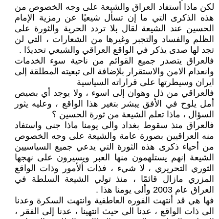
لكن ماذا أستفاد العراق والشيعة على وجه الخصوص من
هذه الذكرى التي ما إن تسأل شيعيًا عن رمزية الإمام
الحسين عند الشيعة لقال بلا تردد الحرية والثورة على
الظلم والفساد والتجبر وغيرها من الشعارات ، التي لن
تجد لها صدى يذكر في الواقع العراقي والشيعي تحديدًا .
فالعراق يتصدر جميع القوائم من ناحية سوء الخدمات
وانعدام الامن والاستقرار بلإضافة الى تبعيته المطلقة إلى
ايران وسيطرتها على قراراته السياسية
فالعراقي من ذل وهوان إلى اسوء ، ولا يوجد أي بصيص
أمل يلوح في الأفق يبشر بتغير هذا الواقع ، وعليه يثور
السؤال ، ماذا تعلم الشيعة من ثورة الحسين ؟
فالعراق منذ سقوط بغداد والى يومنا ماذا جنى واستفاد
منه العراقيين بصورة عامة والشيعة على وجه الخصوص
من أحياء ذكرى هذه الثورة التي يدعي جميع السياسيين
الشيعة إنهم يستلهمون منها العبر ويسيرون على نهجها
الثوري التحريري ، لا شيء ، فذات ألأمور وذات الواقع
المزري مازال قائمًا ، منذ تولي الشيعة السلطة في
العراق عام 2003 وألى يومنا هذا .
فها هي قد أنتهت الفوره العاطفية وانتهت السكرة وعدنا
الى ذات الواقع ، عدنا الى حيث انتهينا ، عدنا إلى الفقر ،