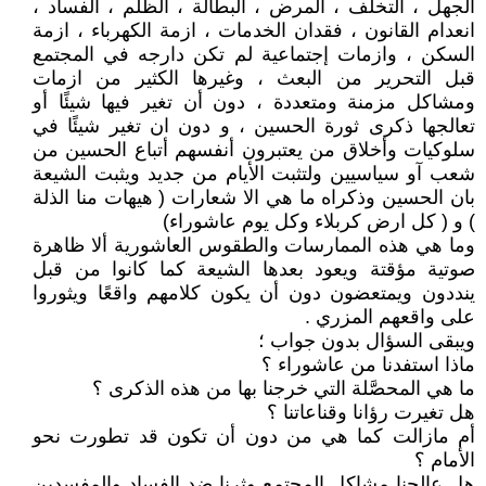
الجهل ، التخلف ، المرض ، البطالة ، الظلم ، الفساد ،
انعدام القانون ، فقدان الخدمات ، ازمة الكهرباء ، ازمة
السكن ، وازمات إجتماعية لم تكن دارجه في المجتمع
قبل التحرير من البعث ، وغيرها الكثير من ازمات
ومشاكل مزمنة ومتعددة ، دون أن تغير فيها شيئًا أو
تعالجها ذكرى ثورة الحسين ، و دون ان تغير شيئًا في
سلوكيات وأخلاق من يعتبرون أنفسهم أتباع الحسين من
شعب آو سياسيين ولتثبت الأيام من جديد ويثبت الشيعة
بان الحسين وذكراه ما هي الا شعارات ( هيهات منا الذلة
) و ( كل ارض كربلاء وكل يوم عاشوراء)
وما هي هذه الممارسات والطقوس العاشورية ألا ظاهرة
صوتية مؤقتة ويعود بعدها الشيعة كما كانوا من قبل
ينددون ويمتعضون دون أن يكون كلامهم واقعًا ويثوروا
على واقعهم المزري .
ويبقى السؤال بدون جواب ؛
ماذا استفدنا من عاشوراء ؟
ما هي المحصَّلة التي خرجنا بها من هذه الذكرى ؟
هل تغيرت رؤانا وقناعاتنا ؟
أم مازالت كما هي من دون أن تكون قد تطورت نحو
الأمام ؟
هل عالجنا مشاكل المجتمع وثرنا ضد الفساد والمفسدين