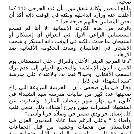
ضحية.
وأبلغ المصدر وكالة شفق نيوز، بأن عدد الجرحى 110 كما
أعلنت عنه وزارة الداخلية ولكنه في الوقت ذاته أكد أن
بعض المصابين حالتهم حرجة جدا. "
بالرغم من هذه الكارثة الإنسانية الا أننا لم نسمع
السيستاني الراعي الأول في العراق أي إستنكار أو
استهجان لما حدث ، لكنه في الوقت ذاته استنكر و شجب
الانفجار في افغانسان وساند الحكومة الأفغانية ضد
الإرهاب
"دعا المرجع الديني الأعلى بالعراق ، علي السيستاني يوم
الاثنين ، الدول الإسلامية والمجتمع الدولي إلى عدم ترك
الشعب الأفغاني "وحيدا" فيما ندد بالاعتداء على مدرسة
"سيد الشهداء" في كابل .
وقال في بيان صحفي ، إن " الجريمة المروعة التي راح
ضحيتها عدد كبير من طالبات مدرسة سيد الشهداء في
كابول في نهار شهر رمضان المبارك وأسفرت عن
استشهاد العشرات منهن وجرح أضعاف ذلك، تدمي قلب
كل إنسان حر وذي ضمير حي وتملأه حزنا وأسى ".
وأضاف: " وعلى الرغم مما عاناه المدنيون العزل في
أفغانستان من هجمات وحشية من قبل الجماعات
المتطرفة على مر السنوات الماضية، إلا أن هذه الجريمة