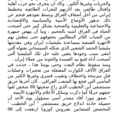
والحريات وغيرها الكثير ، وكاد ان ينجرف نحو حرب أهلية
واقتتال طائفي بعد أثارتهم للنعرات الطائفية بتخطيط
إيراني من أجل أضعاف العراق وبسط نفوذهم فنجم عن
ذلك تدهور الأوضاع الأمنية والسياسية والاقتصادية
والاجتماعية والتعليمية والصحية بشكل كبير حتى أصبحت
الحياة في العراق أشبه بالجحيم ، وما أن ينهض جمهرة
من الشباب الثائر المطالبين بحقوقهم حتى تبطش بهم
الأجهزة القمعية بمساعدة مليشيات ايران وفي مقدمتها
مليشيا الحشد الشعبي الذي شكله السيستاني بفتواه آلتي
انتفى سبب وجودها يتعين عليه حل تلك المليشيا آلتي
أصبحت أداة قمع بيد الفسدة والخونة من عملاء إيران .
ومنذ سقوط نظام البعث وحتى يومنا هذا ، حدثت في
العراق الآلاف الكوارث المفتعلة من تفجيرات وعمليات
قتل مبرمجة واختطاف وتغييب قسري وغيرها الكثير من
المآسي التي فجع بها الشعب العراقي ، كان أخرها حريق
مستشفى أبن الخطيب الذي راح ضحيتها 88 شخص لقوا
حتفهم حرقًا كما ذكرت وسائل الأعلام والأجهزة الأمنية
" شفق نيوز/ أفاد مصدر أمني مسؤول يوم الأحد أن
حصيلة حادثة اندلاع حريق مستشفى " أبن الخطيب "
المخصص للمصابين بفيروس كورونا ارتفعت إلى 88