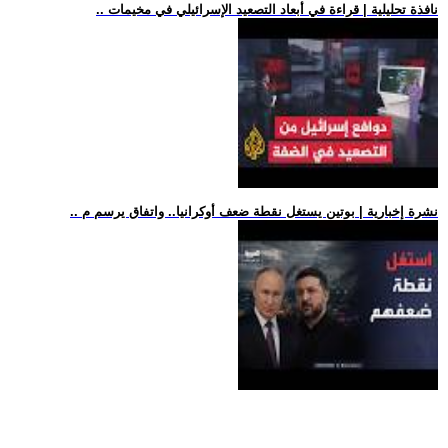
.. نافذة تحليلية | قراءة في أبعاد التصعيد الإسرائيلي في مخيمات
.. نشرة إخبارية | بوتين يستغل نقطة ضعف أوكرانيا.. واتفاق يرسم م