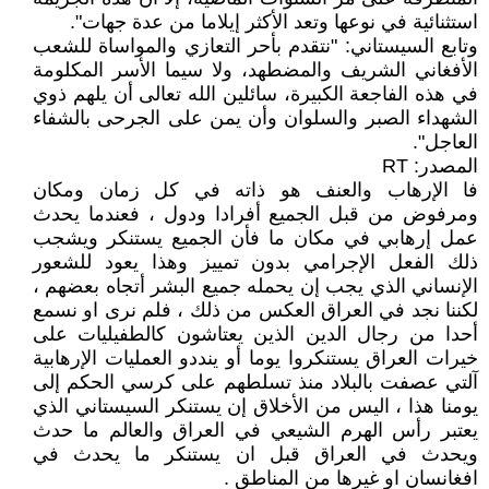
استثنائية في نوعها وتعد الأكثر إيلاما من عدة جهات".
وتابع السيستاني: "نتقدم بأحر التعازي والمواساة للشعب
الأفغاني الشريف والمضطهد، ولا سيما الأسر المكلومة
في هذه الفاجعة الكبيرة، سائلين الله تعالى أن يلهم ذوي
الشهداء الصبر والسلوان وأن يمن على الجرحى بالشفاء
العاجل".
المصدر: RT
فا الإرهاب والعنف هو ذاته في كل زمان ومكان
ومرفوض من قبل الجميع أفرادا ودول ، فعندما يحدث
عمل إرهابي في مكان ما فأن الجميع يستنكر ويشجب
ذلك الفعل الإجرامي بدون تمييز وهذا يعود للشعور
الإنساني الذي يجب إن يحمله جميع البشر أتجاه بعضهم ،
لكننا نجد في العراق العكس من ذلك ، فلم نرى او نسمع
أحدا من رجال الدين الذين يعتاشون كالطفيليات على
خيرات العراق يستنكروا يوما أو ينددو العمليات الإرهابية
آلتي عصفت بالبلاد منذ تسلطهم على كرسي الحكم إلى
يومنا هذا ، اليس من الأخلاق إن يستنكر السيستاني الذي
يعتبر رأس الهرم الشيعي في العراق والعالم ما حدث
ويحدث في العراق قبل ان يستنكر ما يحدث في
افغانسان او غيرها من المناطق .