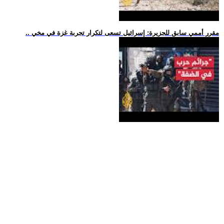
.. مقرر أممي سابق للجزيرة: إسرائيل تسعى لتكرار تجربة غزة في مخي