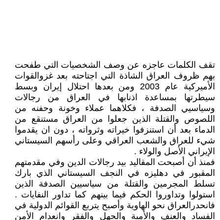
تقف الكلمات عاجزه عن وصف الشخصيات التي طفحت
بهم ظروف العراق الشاذة التي اجتاحته بعد غزوالقوات
الأميركية عام 2003 ومن بعدها احتلال إيران وبسط
سيطرتها بمساعدة اذنابها في العراق من رجالات
وسياسيي الصدفة ، فكلاهما عملاء وخونة وحفنه من
اللصوص والقتلة الذين جعلوا من العراق مستنقع من
الدماء بعد أن استنزفوا خيراته وثرواته ، دون ان يقدموا
شيء للعراق والشعب العراقي وعلى رأسهم السيستاني
الإيراني الأصل والولاء .
فمنذ أن أصبحت المقاليد بيد رجالات الدين وفي مقدمتهم
المقبور في دهليزه في النجف السيستاني الذي بارك
تسلط المجرمين والقتلة من سياسيين الصدفة الذين
استولوا وتداوروا الحكم فيما بينهم كما تداور النفايات .
فانحدرالعراق نحو الهاوية وأصبح يتربع القوائم الدولية في
الفساد والعنف والأمية والجهل والفقر وانعدام الأمن