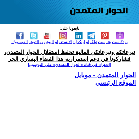
تابعونا على:
بودكاست
بنترست
تيلكرام
لينكدإن
الانستغرام
اليوتيوب
التويتر
الفيسبوك
تبرعاتكم وتبرعاتكن المالية تحفظ استقلال الحوار المتمدن،
فشاركونا في دعم استمرارية هذا الفضاء اليساري الحر
[اشترك في قناة ‫«الحوار المتمدن» على اليوتيوب]
الحوار المتمدن - موبايل
الموقع الرئيسي