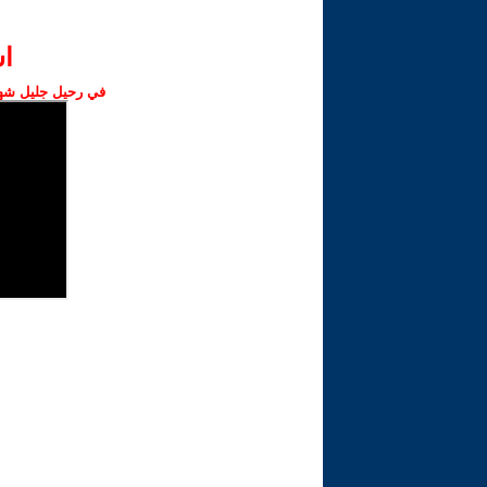
ا‫
في رحيل جليل شهبا