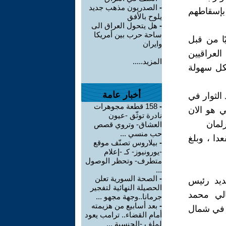
-
الصدريون مذهب جديد
 بإسقاطهم
يلوح بالأفق
-
هل يتحول العراق الى
ساحة حرب بين أمريكا
ًا من قبل
وايران
العراقيين
المزيد.....
بكل سهولة
أخبار عامة
 الثوار في
-
158 قطعة مجوهرات
 هو الان
نادرة توثّق -عيون
العشاق- وتروي قصص
حب منسي ...
و أكبر تكتل بالفعل في البرلمان، المؤلف من 329 مقعدا ، وبلغ
-
بيلاروس تصنّف موقع
-يورونيوز- كـ -إعلام
متطرف- وتحظر الوصول
...
-
الصحة السورية تعلن
ديد رئيس
الحصيلة النهائية لتفجير
الي محمد
جرمانا..وجهة مجهو ...
-
بعد أسابيع من هزيمته
 في شمال
أمام القضاء.. ترامب يعود
لملف -الجنسية ...