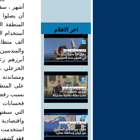
أن يصلوا إ
المنطقة ا
اخر الافلام
ألف متظاه
والمندسين
أبرزهم زع
الخزعلي ،
ومساندته ل
على المتظ
بسبب رفض 
فحسابات ا
التي سبقت
واقتصادية 
استخدمت ك
فقد كشفت ا