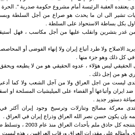
ذي يعتقده العقبة الرئيسة أمام مشروع حكومة صدرية ". الحرة
ات تشير الى ان ما يحدث هو صراع من أجل السلطة وبسط
ول بكل بساطة الاستحواذ على السلطة .
لمن غدر بتشرين وانقلب عليها من أجل مكاسب ، فهل أستي
ريد الاصلاح ولا طرد أتباع إيران ولا إنهاء الفوضى أو المحاصص
ي كل ذلك وهو جزء منها .
الحقيقي ليس هؤلاء ، عدوه الحقيقي هو من لا يطيعه ويحقق
ي هو من إجل ذلك .
دى ليست من اجل العراق ولا من آجل الشعب ولا كما أدع
 ضد ايران وأتباعها أو القضاء على الميليشيات المسلحة او اسق
صياغة دستور جديد .
دى معركة مصالح وتنازلات وترسيخ وجود إيران آكثر في 
ه بإن يكون حسن نصر الله العراق وذراع إيران في العراق .
وهذا ما يستنتجه كل حاذق ملم بأحداث العر
ى وأمثاله على مقدرات العراق ورقاب العراقيين ، هذه ليست