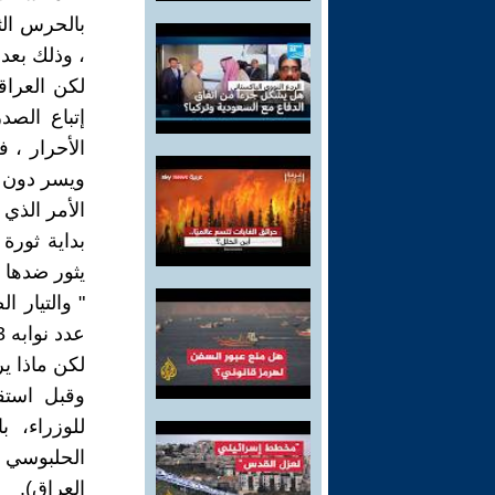
بالحرس الث
، وذلك بعد
لكن العراق
إتباع الصد
الأحرار ، 
ويسر دون ح
الأمر الذي 
بداية ثورة
يثور ضدها و الذي 
عدد نوابه 73 " الحرة عراق .
لكن ماذا ي
وقبل استقا
للوزراء، ب
الحلبوسي و
العراق).