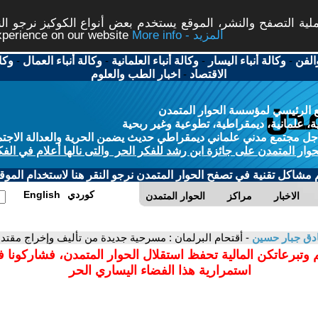
ة التصفح والنشر، الموقع يستخدم بعض أنواع الكوكيز نرجو النق
More info - المزيد
experience on our website
الفن
-
وكالة أنباء اليسار
-
وكالة أنباء العلمانية
-
وكالة أنباء العمال
-
وكا
الاقتصاد
-
اخبار الطب والعلوم
 الرئيسي لمؤسسة الحوار المتمدن
، علمانية، ديمقراطية، تطوعية وغير ربحية
ل مجتمع مدني علماني ديمقراطي حديث يضمن الحرية والعدالة الاجتم
حوار المتمدن على جائزة ابن رشد للفكر الحر والتى نالها أعلام في الفك
م مشاكل تقنية في تصفح الحوار المتمدن نرجو النقر هنا لاستخدام الموقع
كوردي
English
الاخبار
مراكز
الحوار المتمدن
دق جبار حسين
- أقتحام البرلمان : مسرحية جديدة من تأليف وإخراج مقتد
 وتبرعاتكن المالية تحفظ استقلال الحوار المتمدن، فشاركونا 
استمرارية هذا الفضاء اليساري الحر