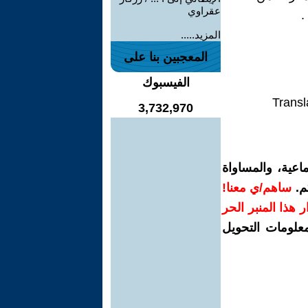
عقراوي
.
المزيد.....
المعجبين بنا على
الفيسبوك
Transl
3,732,970
اعية، والمساواة
م.
ساهم/ي معنا!
رار هذا المنبر الحر
معلومات التحويل