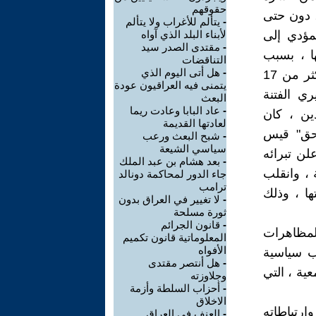
حقوقهم
ين العزل ، دون حتى
-
يتألم للأغراب ولا يتألم
مؤدي إلى
لأبناء البلد الذي آواه
-
مقتدى الصدر سيد
ا ، بسبب
التناقضات
-
هل أتى اليوم الذي
أستخدام القوات الأمنية للقوة المفرطة ضد الثوار مما أدى إلى إصابة اكثر من 17
يتمنى فيه العراقيون عودة
ي الفتنة
البعث
-
عاد البابا وعادت ريما
ين ، كان
لعادتها القديمة
لحق" قيس
-
شبح البعث ورعب
سياسي الشيعة
ن تبرائه
-
بعد هشام بن عبد الملك
 ، وانقلب
جاء الدور لمحاكمة دونالد
ترامب
ا ، وذلك
-
لا تغيير في العراق بدون
ثورة مسلحة
-
قانون الجرائم
لمظاهرات
المعلوماتية قانون تكميم
الأفواه
ب سياسية
-
هل أنتصر مقتدى
ية ، التي
وجلاوزته
-
أحزاب السلطة وأزمة
الاخلاق
ارتباطاته
-
العنف في العراق