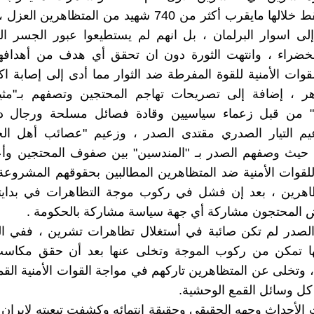
أشهر ، سقط خلالها مايقرب أكثر من 740 شهيد من المتظاهر
لى اسوار البرلمان ، بل انهم لم يستطيعوا عبور الجسر ال
لخضراء ، وانتهت الثورة دون ان تحقق أي هدف من أهدافه
ر ، إضافة إلى تصريحات تهاجم المحتجين وتصفهم بـ"مثير
" من قبل زعماء سياسيين وقادة فصائل مسلحة ورجال د
يم التيار الصدري مقتدى الصدر ، وزعيم "عصائب أهل ا
 حيث وصفهم الصدر بـ "المندسين" بين صفوف المحتجين وأعل
لقوات الأمنية ضد المتظاهرين المطالبين بحقوقهم المشروعة
اهرين ، بعد إن فشل في ركوب موجة التظاهرات في بدايته
المحتجون مشاركة أي جهة سياسة مشاركة بالحكومة .
لصدر لم تكن صائبة في أستغلال تظاهرات تشرين ، ففي ا
ها تمكن من ركوب الموجة وتخلى عنها بعد أن حقق مكاس
، وتخلى عن المتظاهرين تاركهم في مواجة القوات الأمنية القمع
ل وسائل القمع الوحشية.
لأحداث وجهه الحقيقي وحقيقة انتمائه وكشفت تبعيته لإيران و