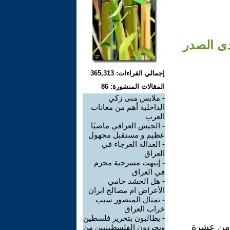
دى الصدر
إجمالي القراءات: 365,313
المقالات المنشورة: 86
-
ملابس منى زكي
الداخلية أهم من معانات
العرب
-
الجيش العراقي ماضيًا
عظيم و مستقبل مجهول
-
العدالة العرجاء في
العراق
-
إنتهت مسرحية محرم
في العراق
-
هل الحشد حامي
الأعراض ام مصالح ايران
-
تمثال المنصور سبب
خراب العراق
-
يطالبون بتحرير فلسطين
تمرت لما يقرب من عشرة
ويجردون الفلسطينيين من