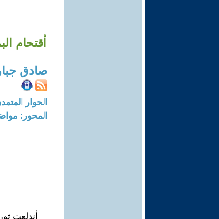
أقتحام ال
صادق جبا
الحوار المتمدن-العدد: 7335 - 2
المحور: مواض