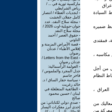
ماركسية ثورية في ... /
 عراق
رياض الشرايطي
 السيادة
-
ابجديات العطاء / انتصار
كامل جفلان الخشت
-
مجلة سلاح النقد، عدد
قظ ضميره
جوان-جويلية-اوت 2026 /
مجلة سلاح النقد
-
حقوق العصر / أحمد
التاوتي
ة، فمقتدى
-
قصة الأمراض المزمنة و
إفلاس الأطباء / عدنان
رضوان
 مكاسبه ،
Letters from the East /
-
عدنان رضوان
-
العولمة الرأسمالية:
ى من أجل
جدل المجرد والملموس /
اط النظام
فاخر جاسم
-
سياسة حفار الساق / د.
خالد زغريت
-
الطائفية المتغلغلة في
العراق ،
لبنان / حسين محمود
صالح
-
صدى دولي لكتاباتي: من
اق منذ عام 2003 ، وتسلط صعاليك من
إحدى أبرز مفكرات اليسار
 معركة من
الإيطالي إلى أ ... / رزكار