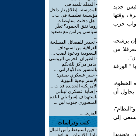
-
المنفّذ تلميذ في
ئيس جديد
المدرسة.. إطلاق نار داخل
رف وقتها
مؤسسة تعليمية في ت ...
-
هل دخلت مفاوضات
 نواب حزب
روما نفق الجمود؟ تعثّر
سياسي يتزامن مع تصعيد
...
 إن يرشحه
-
تحذير للفصائل المسلحة
العراقية من استهداف
معرقلا من
السعودية ودعوة لضب ...
ن".
-
الطيران الحربي الروسي
يدمر مراكز للتحكم
 " الورقة
بالمسيرات الأوكراني ...
-
خبير عسكري صيني:
الاستراتيجية النووية
ه الخطوة،
الأمريكية الجديدة قد ت ...
يحاول أن
-
إصابة عسكري لبناني
باستهداف إسرائيلي لبلدة
المنصوري جنوب لبن ...
"النظام"،
المزيد.....
يسعى إلى
كتب ودراسات
-
حين استيقظ رأس المال
 وتحديدا
داخل الإنسان .. قراءة