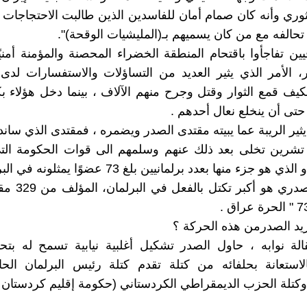
وري وأنه كان صمام أمان للفاسدين الذين طالبت الاحتجاجات
 تحالفه مع من كان يسميهم بـ(المليشيات الوقحة)".
يين تفاجأوا باقتحام المنطقة الخضراء المحصنة والمؤمنة أمني
ر، الأمر الذي يثير العديد من التساؤلات والاستفسارات لدى 
فكيف قمع الثوار وقتل وجرح منهم الآلاف ، بينما دخل هؤلاء 
تى أن ينخلع نعال أحدهم .
يثير الريبة عما يبيته مقتدى الصدر ويضمره ، فمقتدى الذي ساند
 تشرين تخلى بعد ذلك عنهم وسلمهم الى قوات الحكومة التي
هو جزء منها بعدد برلمانيين بلغ 73 عضوًا يمثلونه في البرلمان
" والتيار الصدري ه
ريد الصدرمن هذه الحركة ؟
لة نوابه ، حاول الصدر تشكيل أغلبية نيابية تسمح له بتح
الاستعانة بحلفائه من كتلة تقدم كتلة رئيس البرلمان الح
كتلة الحزب الديمقراطي الكردستاني (حكومة إقليم كردستان