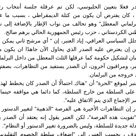
ر فعلا بتعيين الحلبوسي، لكن تم عرقلة جلسة أنتخاب ر
 ، كان يفترض أن يكون من كتلة الديمقراطي ، بسبب ما ع
لبرلماني المعطل" وهو تحالف من نواب الإطار بالإضافة إلى
وطني الكردستاني ، حزب رئيس الجمهورية الحالي برهم صالح.
لل السياسي العراقي، إياد العنبر، إن " أي مرشح ثاني يمكن
ن إن يعترض عليه الصدر الذي يحاول الآن جاهدًا ان يكون 
مان لتشكيل حكومة كما عرقلها الثلث المعطل من داخل البرلما
نبر، ومراقبون آخرون، أن الصدر يستفيد من التظاهرات، بصفتها
د خروجه من البرلمان.
بر لموقع "الحرة" أن "هناك احتمالًا أن الصدر كان يخطط لهذ
على السلطة من خارج السلطة، كما دائما هي مواقفه حينما 
 الإجماع الذي يتم الاتفاق عليه".
 إن التظاهرات الأخيرة هي الفرصة "الذهبية" لتغيير الدستور و
فويت هذه الفرصة"، لكن العنبر يقول إنه يعتقد أن الصدر 
ة جديدة للسلطة، وليس بالضرورة تغيير الدستور أو النظام".
هدف ، بحسب العنبر، إلى "إضعاف سلطة الخصوم التقليديين