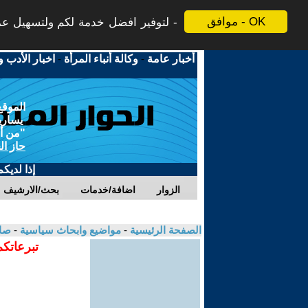
موافق - OK
لتوفير افضل خدمة لكم ولتسهيل عملي
أخبار عامة
-
وكالة أنباء المرأة
-
اخبار الأدب و
الموقع
يسارية
"من أج
حاز ال
إذا لديك
الزوار
اضافة/خدمات
بحث/الارشيف
الصفحة الرئيسية
-
مواضيع وابحاث سياسية
-
صا
تبرعاتكم