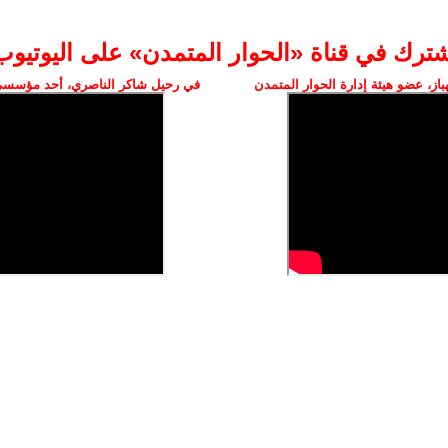
شترك في قناة «الحوار المتمدن» على اليوتيوب
ز، عضو هيئة إدارة الحوار المتمدن
في رحيل شاكر الناصري، أحد مؤسسي 