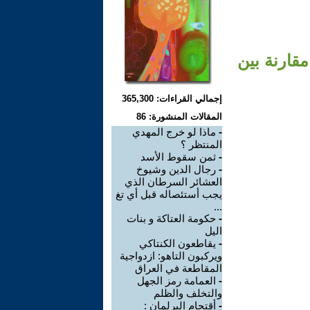
مقارنة بين
إجمالي القراءات: 365,300
المقالات المنشورة: 86
-
ماذا لو خرج المهدي
المنتظر ؟
-
ثمن سقوط الأسد
-
رجال الدين وشيوخ
العشائر السرطان الذي
يجب أستئصاله قبل أي تغ
...
-
حكومة العتاكة و بنات
اليل
-
يقاطعون الكنتاكي
ويركبون التاهو: ازدواجية
المقاطعة في العراق
-
العمامة رمز الجهل
والتخلف والظلم
-
أقتحام البرلمان :