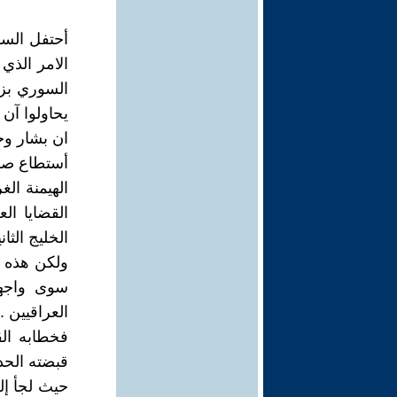
أحتفل السو
الامر الذي
السوري بزع
يحاولوا آن
ان بشار وجل
أستطاع صدا
الهيمنة ال
القضايا ال
الخليج الثا
ولكن هذه ا
سوى واجهة
العراقيين .
فخطابه الق
قبضته الحد
حيث لجأ إل