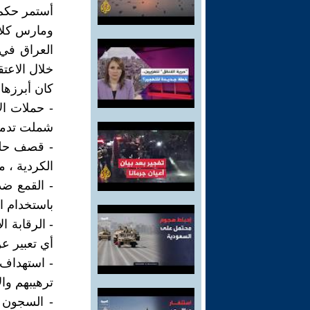
أستمر حكم 
ومارس كلا 
العراق في
خلال الاعتق
كان أبرزها
شملت تدمير
الكردية ، م
باستخدام ال
- الرقابة ا
أي تعبير عن
- استهداف 
ترهيبهم وال
- السجون 