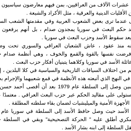
ل عشرات الآلاف من العراقيين، بمن فيهم معارضون سياسيون 
 الأقليات الدينية والعرقية ، مثل الأكراد والشيعة .
ى عندما ترى بعض الشعوب العربية وفي مقدمتها الشعب الس
د حكم البعث في سوريا يمجدون صدام ، بل أنهم يرفعون
 بعد سقوط الأسد وحزب البعث في سوريا .
نه منذ عقود ، عاش الشعبان العراقي والسوري تحت وط
 فرضت نفسها بالقوة والقمع والخوف ، وهي أنظمة صدام
ائلة الأسد في سوريا وكلاهما يتبنيان أفكار حزب البعث .
من اختلاف السياقات التاريخية والسياسية في كلا البلدين ، إل
في النهج الذي أتبعته هذه الأنظمة في قمع شعبيهما والإجرام بح
فصدام حسين وصل إلى السلطة عام 1979 بعد أن أقصى 
ستولى على مقاليد الحكم عبر حزب البعث العراقي . معتمدًا
لأجهزة الأمنية والميليشيات لضمان بقاء سلطته المطلقة .
كري أطلق عليه " الحركة التصحيحية" وبقي في السلطة ح