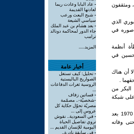
-
عاد البابا وعادت ريما
، ومثقفون
لعادتها القديمة
-
شبح البعث ورعب
سياسي الشيعة
وري الذي
-
بعد هشام بن عبد الملك
 صوره في
جاء الدور لمحاكمة دونالد
ترامب
أة أنظمة
المزيد.....
 حسين في
أخبار عامة
ا أن هناك
-
تحليل: كيف تستغل
الصواريخ الباليستية
قهما .
الروسية ثغرات الدفاعات
أحمد حسن البكر من
...
-
فساتين زفاف
 على شبكة
-شخصيّة-.. مصمّمة
مصريّة تحوّل حكاية كل
عروس إلى ...
مثله عائلة الأسد حيث وصل حافظ الأسد إلى السلطة في سوريا عام 1970 بعد
-
في السعودية.. نقوش
تى وفاته
تروي تفاصيل الحياة
اليومية للإنسان القديم ...
-
في سابقة نادرة..