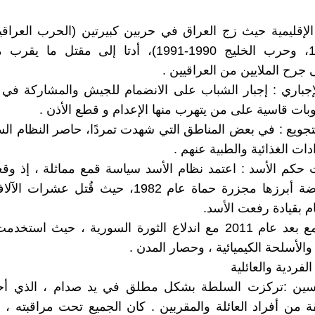
لإقليمية حيث زج العراق في حربين كبيرتين (الحرب العراقية 
1980-1988، وحرب الخليج 1990-1991)، أدتا إلى مقتل 
 جرح الملايين من العراقيين .
الإجباري : إجبار الشباب على الانضمام للجيش والمشاركة في
ت قاسية على من يتهرب منها الإعدام و قطع الأذن .
تجويع : في بعض المناطق التي شهدت تمردًا، حاصر النظام ال
دات الغذائية والطبية عنهم .
حكم الأسد : اعتمد نظام الأسد سياسة قمع مماثلة ، إذ وق
ضد المعارضة أبرزها مجزرة حماة عام 1982، حيث قُتل 
م بقيادة رفعت الأسد.
تصاعد القمع بعد عام 2011 مع اندلاع الثورة السورية ، حيث است
والأسلحة الكيميائية ، وحصار المدن .
الفردية والعائلية
ين :تركزت السلطة بشكل مطلق في يد صدام ، الذي أح
ة من أفراد العائلة والمقربين . كان الجميع تحت مراقبته ، 