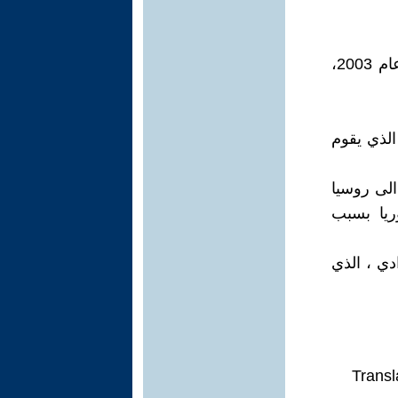
- سقوط صدام : انتهى حكم صدام حسين بعد الغزو الأمريكي للعراق عام 2003،
الذي يقوم
لى روسيا
ريا بسبب
دي ، الذي
Transl