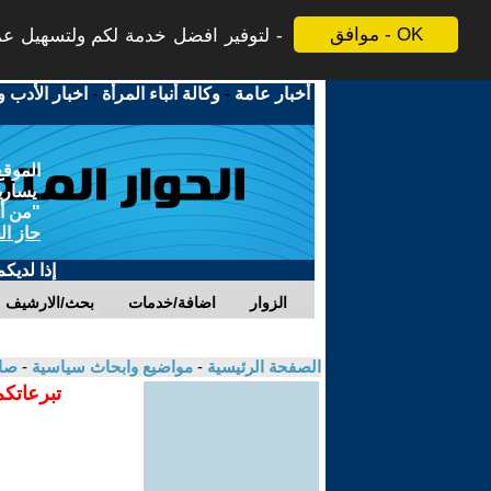
موافق - OK
لتوفير افضل خدمة لكم ولتسهيل عملي
أخبار عامة
-
وكالة أنباء المرأة
-
اخبار الأدب و
الموقع
يسارية
"من أج
حاز ال
إذا لديك
الزوار
اضافة/خدمات
بحث/الارشيف
الصفحة الرئيسية
-
مواضيع وابحاث سياسية
-
صا
تبرعاتكم