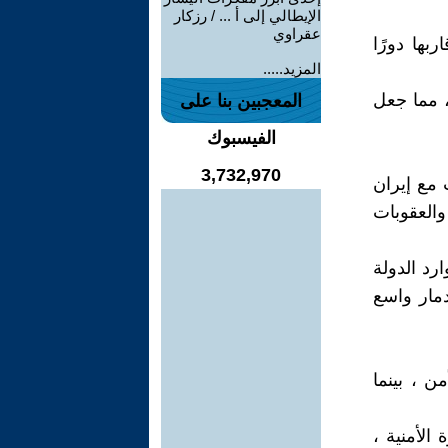
الإيطالي إلى أ ... / رزكار
عقراوي
ربها دورًا
المزيد.....
، مما جعل
المعجبين بنا على
الفيسبوك
3,732,970
 مع إيران
1980-1) التي استنزفت الموارد، وصولاً إلى غزو الكويت عام 1990 والعقوبات
رد الدولة
دمار واسع
 ، بينما
الأمنية ،