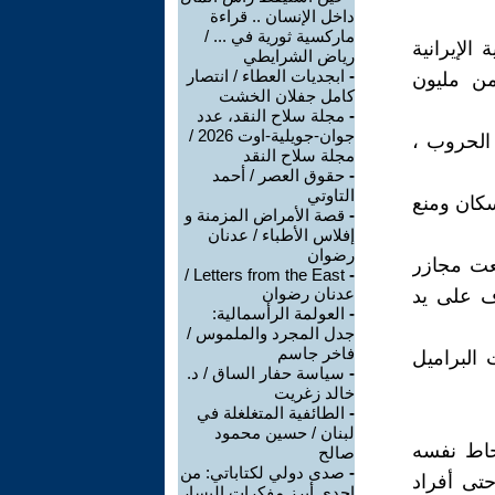
داخل الإنسان .. قراءة
ماركسية ثورية في ... /
الإيرانية
رياض الشرايطي
-
ابجديات العطاء / انتصار
ما يقرب من مليون
كامل جفلان الخشت
-
مجلة سلاح النقد، عدد
جوان-جويلية-اوت 2026 /
 الحروب ،
مجلة سلاح النقد
-
حقوق العصر / أحمد
التاوتي
سكان ومنع
-
قصة الأمراض المزمنة و
إفلاس الأطباء / عدنان
رضوان
عت مجازر
Letters from the East /
-
عدنان رضوان
عشرات الآلاف على يد
-
العولمة الرأسمالية:
جدل المجرد والملموس /
فاخر جاسم
خدمت البراميل
-
سياسة حفار الساق / د.
خالد زغريت
-
الطائفية المتغلغلة في
لبنان / حسين محمود
اط نفسه
صالح
-
صدى دولي لكتاباتي: من
حتى أفراد
إحدى أبرز مفكرات اليسار