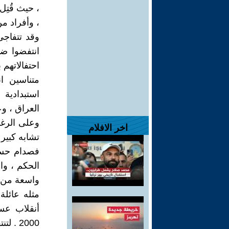
، حيث قُتِ
، وأفراد من
وقد تتفاج
انتفضوا ض
احتفالاتهم
متناسين ا
استبدادية
العراق ، وع
وعلى الرغم 
اخر الافلام
تشابه كبير 
الحكم ، وا
واسعة من ا
أنقلاب عس
2000 . لتنتقل السلطة إلى ابنه بشار الأسد .