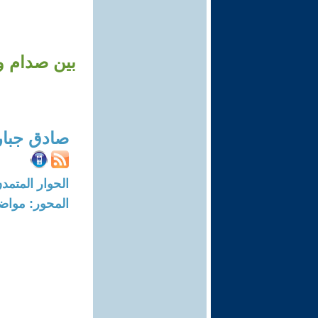
بين صدام وا
صادق جبا
الحوار المتمدن-العدد: 8198 - 24
المحور: مواض