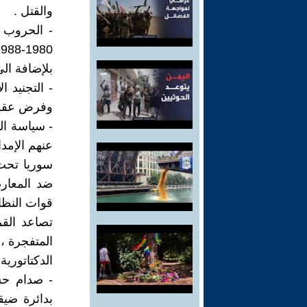
والقتل .
- الحروب ا
بلإضافة الى
- التجنيد 
وفرض عقوبا
- سياسة ال
عنهم الإمدا
سوريا تحت 
قوات النظا
المتفجرة ، 
الدكتاتورية 
- صدام حس
بدائرة ضيق