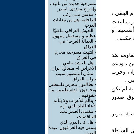
مسرحية جديدة من تأليف
وإخراج مقتدى الصدر
 البعثي ،
-
ملابس منى زكي
الداخلية أهم من معانات
حزب البعث
العرب
أنفسهم أو
-
الجيش العراقي ماضيًا
عظيم و مستقبل مجهول
 حكمه .
-
العدالة العرجاء في
العراق
-
إنتهت مسرحية محرم
مقاومة ضد
في العراق
-
هل الحشد حامي
ين ، ودعم
الأعراض ام مصالح ايران
يران وحرب
-
تمثال المنصور سبب
خراب العراق
بي .
-
يطالبون بتحرير فلسطين
ية لم تكن
ويجردون الفلسطينيين من
حقوقهم
فوق صدور
-
يتألم للأغراب ولا يتألم
لأبناء البلد الذي آواه
-
مقتدى الصدر سيد
ة لتبرير
التناقضات
-
هل أتى اليوم الذي
يتمنى فيه العراقيون عودة
لى السلطة
البعث