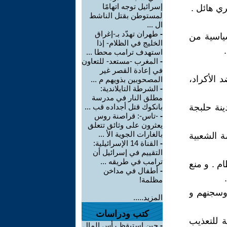
إسرائيل توجه اتهامًا
ري هائل .
لمستوطن بقتل الناشط
ال ...
-
طهران تهدّد بـ-إغراق
ياسية من
الخليج في الظلام- إذا
استهدف ترامب محطا ...
-
المغرب -مستعد- للتعاون
في إعادة القصر غير
 جماعية ضد الأكراد،
المصحوبين بذويهم م ...
-
الشرطة التايلاندية:
مطلق النار في مدرسة
 ضد مدينة حلبجة
بانكوك قتل أجداده قب ...
-
-تاس-: قراصنة روس
يعثرون على وثائق تتعلق
بالغارات الجوية الأ ...
 قمع الانتفاضة الشعبية
-
القناة 14 الإسرائيلية:
التقييم في إسرائيل أن
ترامب في طريقه ...
ام . و منع
-
أطفال في مداخن
مظلمة!
 وسجنهم و
المزيد.....
كتب ودراسات
 للتعذيب
-
حين استيقظ رأس المال