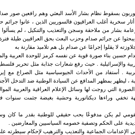
ربون بسقوط نظام بشار الأسد البعثي وهم رافعين صور صدام
 أثار سخرية أغلب العراقيون فالسوريين الذين ، عانوا جرائم 
امة بشار من ملاحقة وسجن والتعذيب والتنكيل ، لم يسألوا 
 يبحثوا عن جرائم صدام وحزب البعث بحق العراقيين طيلة فترة
اوزته لا يقلوا إجرامًا عن صدام بل هم تلاميذ مقارنة به
م حسين بناء صورة قوية عن نفسه كرمز للوحدة العربية وال
غربية والإسرائيلية . حيث رفع شعارات جذابة مثل تحرير فلسط
عربية . أستفاد من الأحداث الجيوسياسية مثل الصراع مع إ
نية ، ليظهر بمظهر المدافع عن السيادة الوطنية ضد التدخل الأجن
لصورة التي روجت لها وسائل الإعلام العراقية والعربية الموال
 تخفي وراءها ديكتاتورية وحشية بغيضة جثمت سنوات 
ومي لم يكن مدفوعًا بحب حقيقي للوطنية بقدر ما كان وسيل
يدية على الحكم وتصفية خصومه السياسيين والمعارضين .
ى الإعدامات الجماعية والتعذيب والترهيب لإحكام سيطرته ع