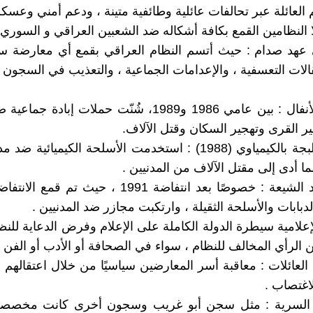
العائلة عبر تحالفات عائلية وطائفية متينة ، ودعم أمني وعسك
النظامين القمع بكافة أشكاله ضد الشعبين العراقي و السوري
 عهد صدام : حيث أتسم النظام العراقي بقمع أي معارضة س
الات التعسفية ، والإعدامات الجماعية ، والتعذيب في السجون .
- حملات الأنفال : بين عامي 1986 و1989، شُنّت حملات إبادة
 القرى وتهجير السكان وقتل الآلاف.
- قصف حلبجة بالكيمياوي (1988) : استخدمت الأسلحة الكيميائية
ما أدى إلى مقتل الآلاف من المدنيين .
- القمع ضد الشيعة : خصوصًا بعد انتفاضة 1991 ، حيث تم
دبابات والأسلحة الثقيلة ، وارتكبت مجازر ضد المدنيين .
لإعلامية سيطرة الدولة الكاملة على الإعلام وفرض الدعاية للنظ
 الرأي المخالف للنظام ، سواء في الصحافة أو الأدب أو الفن .
العائلات : معاقبة أسر المعارضين سياسيًا من خلال اعتقالهم
اغتصاب .
السرية : مثل سجن أبو غريب وسجون أخرى كانت مخصصة