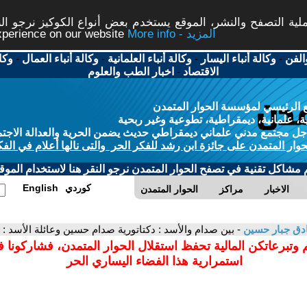
ة التصفح والنشر، الموقع يستخدم بعض أنواع الكوكيز نرجو النق
More info - المزيد
experience on our website
الفن
-
وكالة أنباء اليسار
-
وكالة أنباء العلمانية
-
وكالة أنباء العمال
-
وكا
الاقتصاد
-
اخبار الطب والعلوم
 الرئيسي لمؤسسة الحوار المتمدن
، علمانية، ديمقراطية، تطوعية وغير ربحية
ل مجتمع مدني علماني ديمقراطي حديث يضمن الحرية والعدالة الاجتم
حوار المتمدن على جائزة ابن رشد للفكر الحر والتى نالها أعلام في الفك
م مشاكل تقنية في تصفح الحوار المتمدن نرجو النقر هنا لاستخدام الموقع
كوردي
English
الاخبار
مراكز
الحوار المتمدن
دق جبار حسين
- بين صدام والأسد : دكتاتورية صدام حسين وعائلة الأسد : م
 وتبرعاتكن المالية تحفظ استقلال الحوار المتمدن، فشاركونا 
استمرارية هذا الفضاء اليساري الحر