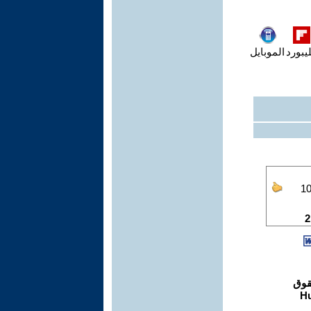
يبورد
الموبايل