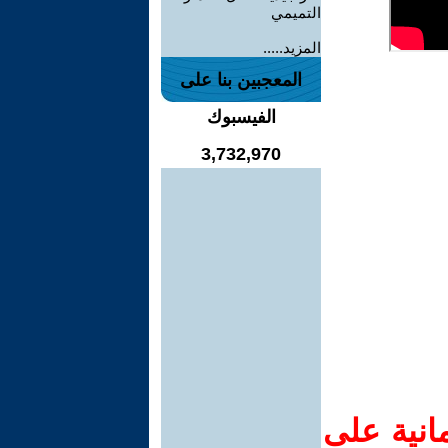
التميمي
المزيد.....
المعجبين بنا على
الفيسبوك
3,732,970
انية على