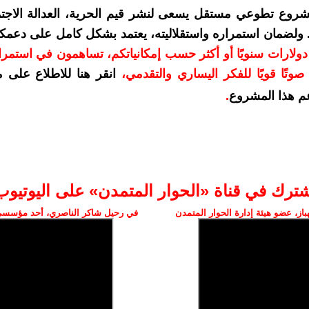
شروع تطوعي مستقل يسعى لنشر قيم الحرية، العدالة الاجتم
. ولضمان استمراره واستقلاليته، يعتمد بشكل كامل على دعمك
دعمكم بمبلغ 10 دولارات سنويًا أو أكثر حسب إمكانياتكم، تساهمون في استم
وتًا قويًا للفكر اليساري والتقدمي
،
انقر هنا للاطلاع على 
م هذا المشروع
.
شترك في قناة «الحوار المتمدن» على اليوتيوب
ز، عضو هيئة إدارة الحوار المتمدن
في رحيل شاكر الناصري، أحد مؤسسي 