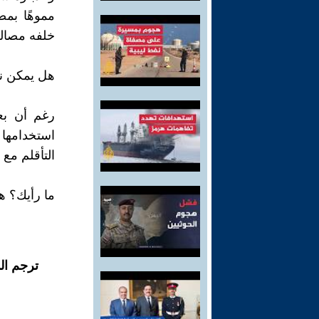
مموهًا بمص
خلفه مصالح
هل يمكن نز
رغم أن بعض
استخدامها ق
التأقلم مع 
ما رأيك؟ ه
ترجم ال