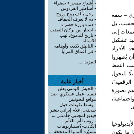
-
أشباح بصحراء خضراء
-
أساطير الفردوس
-
رجل بألف روح وروح
ازي – سمة
-
دم لا يعرف الجفاف
 فحسب، بل
-
دماء بأرزة خضراء
-
احجار بين بركان الغضب
تمعات إلى
-
تاريخ للدموع، لهب
عيد تشكيل
للأسئلة
-
الناطق بكذبه وأوهامه
د الأفراد
-
في أعماق المرآيا
ن يُظهروا
المزيد.....
اسب النمط
ًا للتحول
أخبار عامة
لرقمية"،
-
الجيش اليمني يعلن
هم بصورة
تنفيذ -عمل عسكري- ضد
اجتماعية،
مواقع للحوثيين
-
وسط تكهنات حول
.
صحته.. إعلام إيراني ينشر
فيديو لمجتبى خامنئي ...
-
روسيا أم -العَلَم
ديولوجيا
الكاذب-؟سيناريوهات
مسيّرة ألمانيا المفخخة ...
ا ما يكون