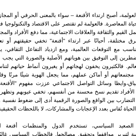
ولمة، أصبح ارتداء الأقنعة – سواء بالمعنى الحرفي أو المج
ياة المعاصرة. فالعولمة لم تقتصر على الاقتصاد والتكنولوجيا
 القيم والثقافة والعلاقات الاجتماعية، مما دفع الأفراد والمج
ق مختلفة، أحيانًا عبر ارتداء "أقنعة" تخفي حقيقتهم أو ت
تناسب مع التوقعات العالمية، ومع ازدياد التفاعل الثقافي، يج
رين إلى التوفيق بين هوياتهم الأصلية والصورة التي يجب أ
لعالم. فالكثيرون يخفون لهجاتهم أو يغيرون أنماط حياتهم لتن
جتمعاتهم أو أماكن عملهم، مما يجعل الهوية شيئًا مرنًا وقابل
ق،وايظا وسائل التواصل الاجتماعي عززت مفهوم "الأقنعة ا
 الأفراد تقديم نسخ محسنة من أنفسهم، تخفي عيوبهم وتظهر
ا التضارب بين الواقع والصورة الرقمية أدى إلى ضغوط نفسية و
حياة تُقاس بعدد الإعجابات والمشاركات، لا باللحظات الحقيقية
لصعيد السياسي، تستخدم الدول والمنظمات أقنعة الأي
ية لتبرير مواقفها وتحقيق مصالحها. فالخطاب السياسي غالبً