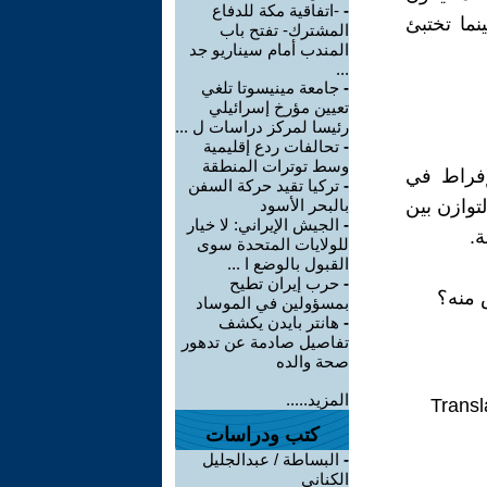
-
-اتفاقية مكة للدفاع
نما تختبئ
المشترك- تفتح باب
المندب أمام سيناريو جد
...
-
جامعة مينيسوتا تلغي
تعيين مؤرخ إسرائيلي
رئيسا لمركز دراسات ل ...
-
تحالفات ردع إقليمية
وسط توترات المنطقة
لإفراط في
-
تركيا تقيد حركة السفن
توازن بين
بالبحر الأسود
-
الجيش الإيراني: لا خيار
ة.
للولايات المتحدة سوى
القبول بالوضع ا ...
-
حرب إيران تطيح
 منه؟
بمسؤولين في الموساد
-
هانتر بايدن يكشف
تفاصيل صادمة عن تدهور
صحة والده
المزيد.....
Transl
كتب ودراسات
-
البساطة / عبدالجليل
الكناني