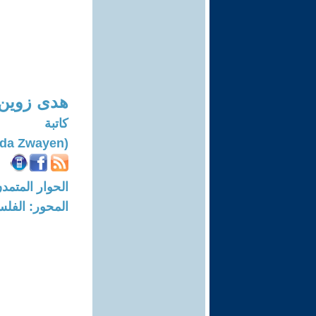
هدى زوين
كاتبة
(Huda Zwayen)
الحوار المتمدن-العدد: 8262 - 25
المحور: الفلس