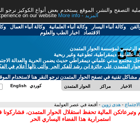
ة التصفح والنشر، الموقع يستخدم بعض أنواع الكوكيز نرجو النق
More info - المزيد
experience on our website
الفن
-
وكالة أنباء اليسار
-
وكالة أنباء العلمانية
-
وكالة أنباء العمال
-
وكا
الاقتصاد
-
اخبار الطب والعلوم
 الرئيسي لمؤسسة الحوار المتمدن
، علمانية، ديمقراطية، تطوعية وغير ربحية
ل مجتمع مدني علماني ديمقراطي حديث يضمن الحرية والعدالة الاجتم
حوار المتمدن على جائزة ابن رشد للفكر الحر والتى نالها أعلام في الفك
م مشاكل تقنية في تصفح الحوار المتمدن نرجو النقر هنا لاستخدام الموقع
كوردي
English
الاخبار
مراكز
الحوار المتمدن
لاجتماع
-
هدى زوين
- أقنعة في عصر العولمة
 وتبرعاتكن المالية تحفظ استقلال الحوار المتمدن، فشاركونا 
استمرارية هذا الفضاء اليساري الحر