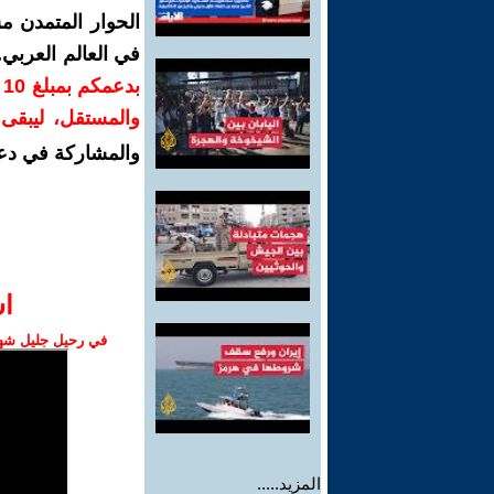
الحوار المتمدن م
في العالم العربي
ب
والمستقل، ليبقى ص
والمشاركة في دع
ا‫
في رحيل جليل شهبا
المزيد.....