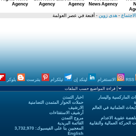
لاجتماع
-
هدى زوين
- أقنعة في عصر العولمة
RSS
الانستغرام
لينكد إن
تيلكرام
بنترست
بلوكر
ث الماركسية واليسار
اخبار التمدن
ة
حملات الحوار المتمدن التضامنية
حاث العلمانية في العالم
الارشيف
أرشيف الاستفتاءات
اهضة عقوبة الاعدام
مروج التمدن
الحركة العمالية والنقابية
القائمة البريدية
المعجبين بنا على الفيسبوك: 3,732,970
English