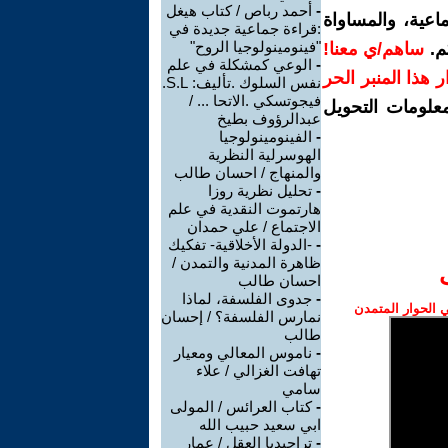
-
أحمد رباص / كتاب هيغل
اعية، والمساواة
:قراءة جماعية جديدة في
"فينومينولوجيا الروح"
م.
ساهم/ي معنا!
-
الوعي كمشكلة في علم
رار هذا المنبر الحر
نفس السلوك .تأليف: S.L.
فيجوتسكي .الاتحا ... /
معلومات التحويل
عبدالرؤوف بطيخ
-
الفينومينولوجيا
الهوسرلية النظرية
والمنهاج / احسان طالب
-
تحليل نظرية روزا
هارتموت النقدية في علم
الاجتماع / علي حمدان
-
-الدولة الأخلاقية- تفكيك
ظاهرة المدنية والتمدن /
احسان طالب
-
جدوى الفلسفة، لماذا
الحوار المتمدن
نمارس الفلسفة؟ / إحسان
طالب
-
ناموس المعالي ومعيار
تهافت الغزالي / علاء
سامي
-
كتاب العرائس / المولى
ابي سعيد حبيب الله
-
تراجيديا العقل / عمار