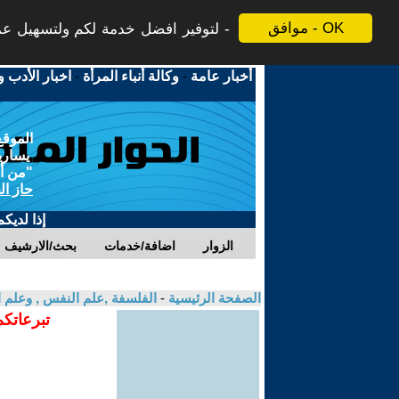
موافق - OK
لتوفير افضل خدمة لكم ولتسهيل عملي
أخبار عامة
-
وكالة أنباء المرأة
-
اخبار الأدب و
الموقع
يسارية
"من أج
حاز ال
إذا لديك
الزوار
اضافة/خدمات
بحث/الارشيف
الصفحة الرئيسية
-
الفلسفة ,علم النفس , وعلم ا
تبرعاتكم