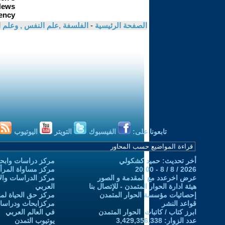
الصفحة الرئيسية
-
الفلسفة ,علم النفس , وعلم ا
تابعونا على:
الفيسبوك
التويتر
اليوتيوب
أخر تحديث: حميد كشكولي
مركز دراسات وابحا
2026 / 8 / 8 - 20:00
مركز مساواة المرأ
عرض اخرعدد مع المقدمة و الصور
مركز الدراسات والاب
هيئة ادارة الحوار المتمدن - للإتصال بنا
العربي
إحصائيات مؤسسة الحوار المتمدن
مركز حق الحياة لمن
قواعد النشر
مركزابحاث ودراسات 
ابرز كتاب / كاتبات الحوار المتمدن
في العالم العربي
عدد الزوار: 3,429,356,338
يوتيوب التمدن