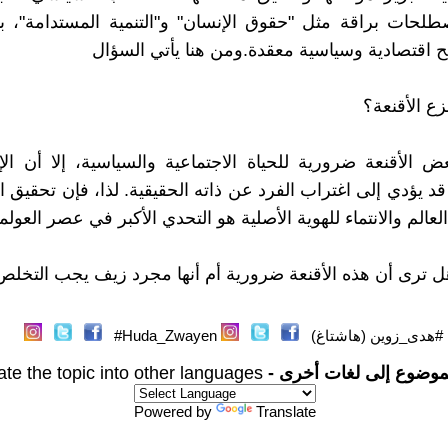
طلحات براقة مثل "حقوق الإنسان" و"التنمية المستدامة"، بي
 اقتصادية وسياسية معقدة.ومن هنا يأتي السؤال
ع الأقنعة؟
 الأقنعة ضرورية للحياة الاجتماعية والسياسية، إلا أن ا
د يؤدي إلى اغتراب الفرد عن ذاته الحقيقية. لذا، فإن تحقيق ال
العالم والانتماء للهوية الأصلية هو التحدي الأكبر في عصر العولم
ل ترى أن هذه الأقنعة ضرورية أم أنها مجرد زيف يجب التخلص
#هدى_زوين (هاشتاغ)
Huda_Zwayen#
موضوع إلى لغات أخرى -
ate the topic into other languages
Powered by
Translate