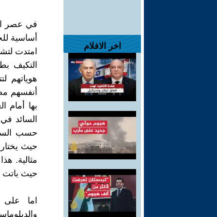
في عصر الع
أساسية للح
اخر الافلام
امتدت لتشمل
التكيف بطر
هوياتهم لت
أنفسهم مضط
بها أمام ا
السائد في م
حسب السيا
حيث يختار
مثالية. هذ
حيث باتت ال
اما على ا
والدبلوماس