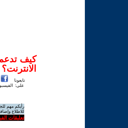
كيف تدعم-
الانترنت؟
تابعونا
على:
الفيسب
رأيكم مهم للج
للاطلاع وإضافة
تعليقات الف