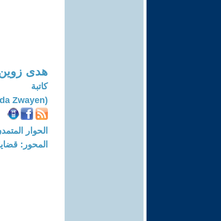
هدى زوين
كاتبة
(Huda Zwayen)
الحوار المتمدن-العدد: 8249 - 25
المحور: قضايا 