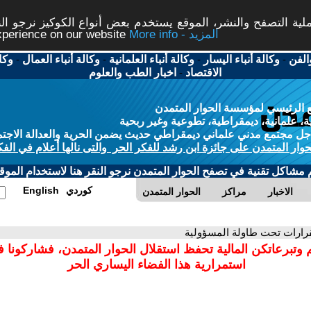
ة التصفح والنشر، الموقع يستخدم بعض أنواع الكوكيز نرجو النق
More info - المزيد
experience on our website
الفن
-
وكالة أنباء اليسار
-
وكالة أنباء العلمانية
-
وكالة أنباء العمال
-
وكا
الاقتصاد
-
اخبار الطب والعلوم
 الرئيسي لمؤسسة الحوار المتمدن
، علمانية، ديمقراطية، تطوعية وغير ربحية
ل مجتمع مدني علماني ديمقراطي حديث يضمن الحرية والعدالة الاجتم
حوار المتمدن على جائزة ابن رشد للفكر الحر والتى نالها أعلام في الفك
م مشاكل تقنية في تصفح الحوار المتمدن نرجو النقر هنا لاستخدام الموقع
كوردي
English
الاخبار
مراكز
الحوار المتمدن
قرارات تحت طاولة المسؤولية
 وتبرعاتكن المالية تحفظ استقلال الحوار المتمدن، فشاركونا 
استمرارية هذا الفضاء اليساري الحر