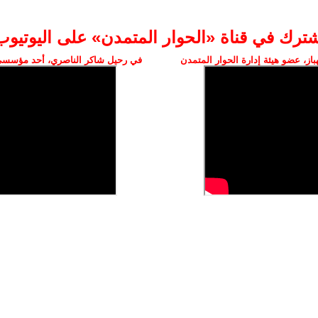
شترك في قناة «الحوار المتمدن» على اليوتيوب
ز، عضو هيئة إدارة الحوار المتمدن
في رحيل شاكر الناصري، أحد مؤسسي 