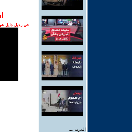
ا‫
في رحيل جليل شهبا
المزيد.....