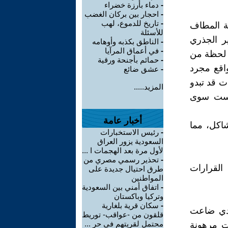
-
دماء بأرزة خضراء
-
احجار بين بركان الغضب
-
تاريخ للدموع، لهب
ة المطاف
للأسئلة
ر الجذري
-
الناطق بكذبه وأوهامه
-
في أعماق المرآيا
 لحظة من
-
حمائم بأجنحة ورقية
واقع مجرد
-
عشق ضائع
ت قد تبدو
المزيد.....
 ليست سوى
أخبار عامة
شاكل، مما
-
رئيس الاستخبارات
السعودية يزور العراق
لأول مرة بعد الهجمات ا ...
-
تحذير رسمي مصري من
القرارات
طرق احتيال جديدة على
المواطنين
-
اتفاق أمني بين السعودية
وتركيا وباكستان
-
سكان قرية بلغارية
يدي ضاعت
قلقون من -عواقب- توريط
محتمل لقريتهم في حر ...
ت مرهونة