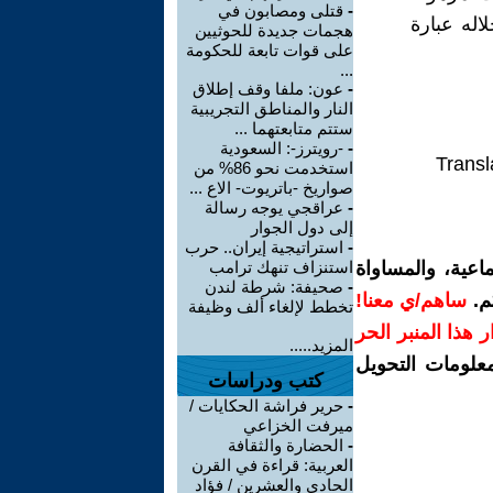
-
قتلى ومصابون في
له عبارة
هجمات جديدة للحوثيين
على قوات تابعة للحكومة
...
-
عون: ملفا وقف إطلاق
النار والمناطق التجريبية
ستتم متابعتهما ...
-
-رويترز-: السعودية
Transl
استخدمت نحو 86% من
صواريخ -باتريوت- الاع ...
-
عراقجي يوجه رسالة
إلى دول الجوار
-
استراتيجية إيران.. حرب
اعية، والمساواة
استنزاف تنهك ترامب
-
صحيفة: شرطة لندن
م.
ساهم/ي معنا!
تخطط لإلغاء ألف وظيفة
رار هذا المنبر الحر
المزيد.....
معلومات التحويل
كتب ودراسات
-
حرير فراشة الحكايات /
ميرفت الخزاعي
-
الحضارة والثقافة
العربية: قراءة في القرن
الحادي والعشرين / فؤاد