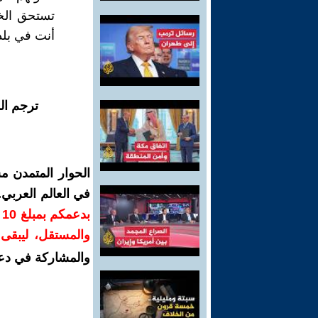
تستحق الخي
أنت في بلد
ترجم ال
الحوار المتمدن م
في العالم العربي
ب
والمستقل، ليبقى ص
والمشاركة في دع