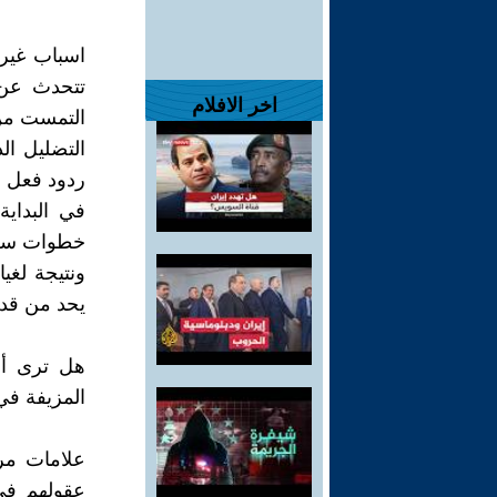
اسباب غير
تتحدث عن 
اخر الافلام
التمست من 
التضليل ال
ردود فعل ع
في البداية
خطوات سطحي
ونتيجة لغي
يحد من قدرة
هل ترى أن
المزيفة في 
علامات مرك
عقولهم في