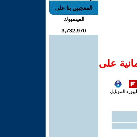
المعجبين بنا على
الفيسبوك
3,732,970
انية على
يبورد
الموبايل