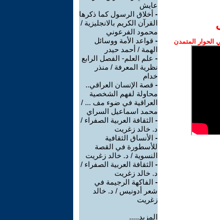
عايش
-
أخلاق الرسول كما ذكرها
القرآن الكريم بالانجليزية /
محمود الفرعوني
-
قواعد الأمة ووسائل
الحوار المتمدن
الهمة / أحمد حيدر
-
علم العلم- الفصل الرابع
نظرية المعرفة / منذر
خدام
-
قصة الإنسان العراقي..
محاولة لفهم الشخصية
العراقية في ضوء مف ... /
محمد اسماعيل السراي
-
الثقافة العربية الصفراء /
د. خالد زغريت
-
الأنساق الثقافية
للأسطورة في القصة
النسوية / د. خالد زغريت
-
الثقافة العربية الصفراء /
د. خالد زغريت
-
الفاكهة الرجيمة في
شعر أدونيس / د. خالد
زغريت
المزيد.....