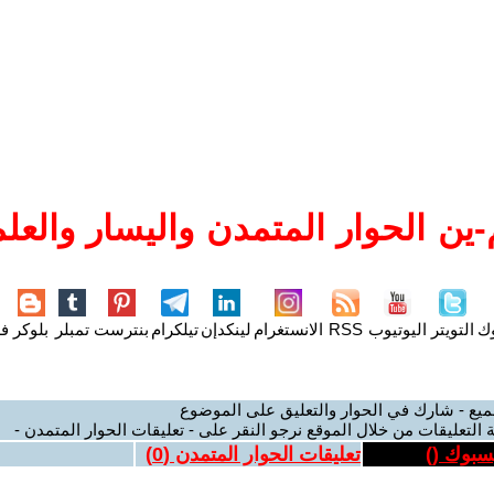
ين الحوار المتمدن واليسار والعلم
وك
التويتر
اليوتيوب
RSS
الانستغرام
لينكدإن
تيلكرام
بنترست
تمبلر
بلوكر
فل
ميع - شارك في الحوار والتعليق على الموضوع
 التعليقات من خلال الموقع نرجو النقر على - تعليقات الحوار المتمدن -
يسبوك (
)
تعليقات الحوار المتمدن (
0
)