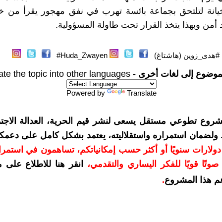
انة لتلتحق بجماعة بائسة تهرب في نفق مهجور يقرأ من خلا
 أمن وبهذا يتخذ القرار تحت طاولة المسؤولية.
#هدى_زوين (هاشتاغ)
Huda_Zwayen#
موضوع إلى لغات أخرى -
ate the topic into other languages
Powered by
Translate
شروع تطوعي مستقل يسعى لنشر قيم الحرية، العدالة الاجتم
. ولضمان استمراره واستقلاليته، يعتمد بشكل كامل على دعمك
دعمكم بمبلغ 10 دولارات سنويًا أو أكثر حسب إمكانياتكم، تساهمون في استم
وتًا قويًا للفكر اليساري والتقدمي
،
انقر هنا للاطلاع على 
م هذا المشروع
.