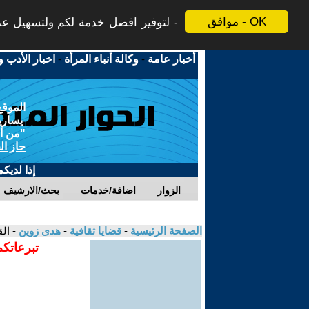
موافق - OK
لتوفير افضل خدمة لكم ولتسهيل عملي
أخبار عامة
-
وكالة أنباء المرأة
-
اخبار الأدب و
الموقع
يسارية
"من أج
حاز ال
إذا لديك
الزوار
اضافة/خدمات
بحث/الارشيف
الصفحة الرئيسية
-
قضايا ثقافية
-
هدى زوين
- ال
تبرعاتكم