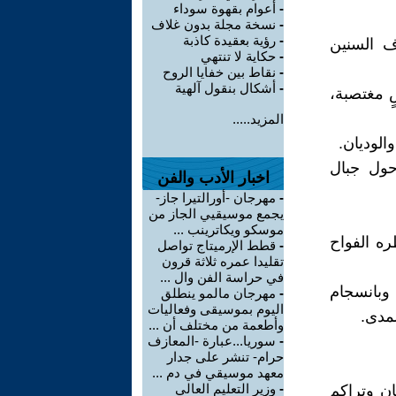
-
أعوام بقهوة سوداء
-
نسخة مجلة بدون غلاف
-
رؤية بعقيدة كاذبة
ف السنين
-
حكاية لا تنتهي
-
نقاط بين خفايا الروح
-
أشكال بنقول آلهية
ٍ مغتصبة،
المزيد.....
الوديان.
حول جبال
اخبار الأدب والفن
-
مهرجان -أورالتيرا جاز-
يجمع موسيقيي الجاز من
موسكو ويكاترينب ...
ره الفواح
-
قطط الإرميتاج تواصل
تقليدا عمره ثلاثة قرون
في حراسة الفن وال ...
وبانسجام
-
مهرجان مالمو ينطلق
اليوم بموسيقى وفعاليات
مدى.
وأطعمة من مختلف أن ...
-
سوريا...عبارة -المعازف
حرام- تنشر على جدار
معهد موسيقي في دم ...
-
وزير التعليم العالي
ان وتراكم