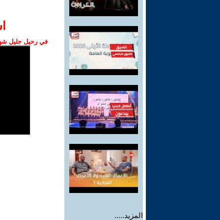
ا‫
في رحيل جليل شهبا
المزيد.....