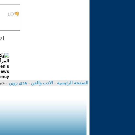
|
ن
الصفحة الرئيسية
-
الادب والفن
-
هدى زوين
- حم