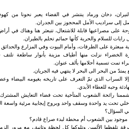
نيران، دخان ورماد ينتشر في الفضاء يعبر نحونا من كهو
صل إلى سراديب الأمل المحجوز بين الجدران.
حة على مصراعيها قابلة للاشتعال، تتبعثر هنا وهناك في أراض
رايات للسلام والحرية كأنها حمائم تحلم بالطيران.
ة مبعثرة على الطرقات، وأمام البيوت وفي المزارع والحدائق و
زة الخضراء نزلت منها أطياف مزينة بأنوار ساطعة تلتف 
ء تمت تسمية أحلامها بألف عنوان.
متدّ من البحر الى البحر لا ينتهي فيه الجريان.
ا السراب الذي تمّ التعرف على تاريخه بغيومه البيضاء وعط
ادئة وحبه للعطاء الأبدي.
شممنا رائحة الشعوب المتآخية تحت فضاء التعايش المشترك 
اخلي تحت يد واحدة وسقف واحد وبروح إيجابية مرئية واسعة ال
تي السؤال؟
موجود بين الشعوب أم محطة لبدء صراع قادم؟
قة تلفظها الألسن وتلوكها كل لحظة وثانية.، مع مرور الزم