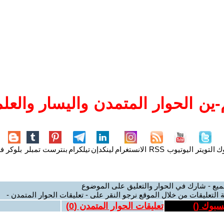
ين الحوار المتمدن واليسار والعلم
وك
التويتر
اليوتيوب
RSS
الانستغرام
لينكدإن
تيلكرام
بنترست
تمبلر
بلوكر
فل
ميع - شارك في الحوار والتعليق على الموضوع
 التعليقات من خلال الموقع نرجو النقر على - تعليقات الحوار المتمدن -
يسبوك (
)
تعليقات الحوار المتمدن (
0
)