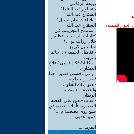
ربيحة الرفاعي
-
تصاوير لية الظمأ /
السمّاح عبد الله
-
ثلاثاءات عابر سبيل /
السمّاح عبد الله
الحوار المتمدن
-
ملامــح التجريــب في
كتابـات السيـد حـافظ من
خلال روايته يو ... /
سلسبيل كريبع
-
قناديل الحكمة / د. خالد
زغريت
-
حكاياتْ تَكاد تُنسى / فلاح
العيفاري
-
وعي ـ قصص قصيرة جدا
/ حسين جداونه
-
ديوان 23 الحاوي
والعصفور / منصور
الريكان
-
كتاب «عين على القصة
القصيرة: تأملات نقدية في
تسع رؤى قصصية م ... /
حميد عقبي
المزيد.....