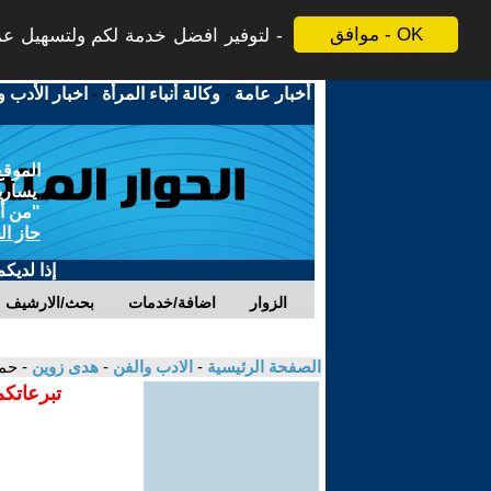
موافق - OK
لتوفير افضل خدمة لكم ولتسهيل عملي
أخبار عامة
-
وكالة أنباء المرأة
-
اخبار الأدب و
الموقع
يسارية
"من أج
حاز ال
إذا لديك
الزوار
اضافة/خدمات
بحث/الارشيف
الصفحة الرئيسية
-
الادب والفن
-
هدى زوين
- حم
تبرعاتكم