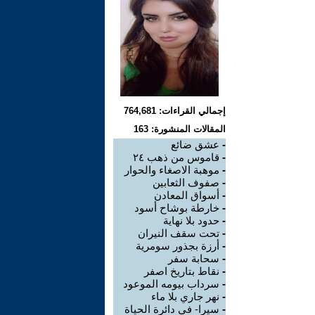
إجمالي القراءات: 764,681
المقالات المنشورة: 163
-
عشق ضائع
-
قاموس من ذهب ٢٤
-
موهبة الاصغاء والحوار
-
صفوف الثعابين
-
أسواق المعادن
-
خارطة بوشاح أسود
-
حدود بلا نهاية
-
تحت سقف النيران
-
أرزة بجذور سومرية
-
سحابة سفر
-
نقاط بتاريخ اصفر
-
سرداب بيومه الموعود
-
نهر جاري بلا ماء
-
سيرا- في دائرة الحياة