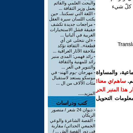
والبحث العلمي والقائم
ل كلّ شيء
بعمل وزير الثقافة ...
-
اللغة التي تسكننا.. حين
يكتب اللسان سيرة العقل
-
مراجعات جديدة تكشف
حقيقة فشل الاستخبارات
الغربية في ألبانيا ...
-
«لن نتخلى عن أي
Transl
قطعة».. الثقافة تؤكد
ملاحقة الآثار العراقية ...
-
رائد فهمي: المدى منبر
رائد للمهنية والثقافة
والتنوير في العر ...
اعية، والمساواة
-
مهرجان -يوم الهند- في
موسكو يستعد لاستقبال
م.
ساهم/ي معنا!
مئات الآلاف من ال ...
رار هذا المنبر الحر
المزيد.....
معلومات التحويل
كتب ودراسات
-
ديوان 24 شعر / منصور
الريكان
-
القصة الشاعرة والوعي
الجمعي الحداثي/ مقاربة
في دور القصة الش ... /