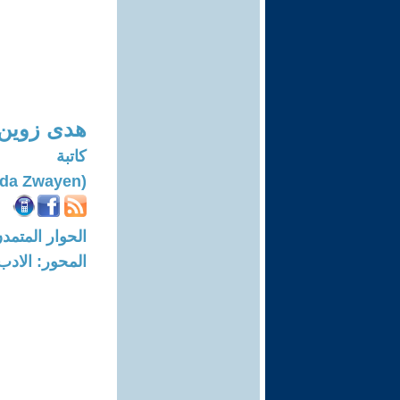
هدى زوين
كاتبة
(Huda Zwayen)
الحوار المتمدن-العدد: 8084 - 24
المحور: الادب