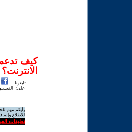
كيف تدعم-
الانترنت؟
تابعونا
على:
الفيسب
رأيكم مهم للج
للاطلاع وإضافة
تعليقات الف