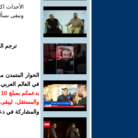
الأحداث اكت
ونبقى نسأل
ترجم ال
الحوار المتمدن م
في العالم العربي
ب
والمستقل، ليبقى ص
والمشاركة في دع