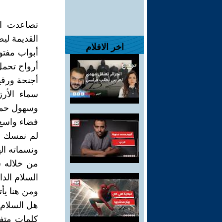
تصاعدت ال
القديمة لي
اخر الافلام
أبواب مفتو
أرواح تحمل 
أجنحة ورقي
سماء الأر
وسهول حمرا
فضاء واسع ي
لم نمسك إل
ونسماته اله
من خلاله 
السلام الد
ومن هنا يأ
هل السلام 
كلمات متفر