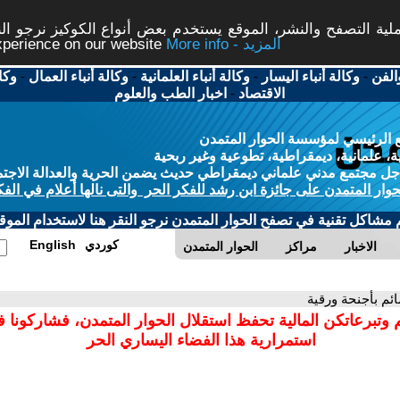
ة التصفح والنشر، الموقع يستخدم بعض أنواع الكوكيز نرجو النق
More info - المزيد
experience on our website
الفن
-
وكالة أنباء اليسار
-
وكالة أنباء العلمانية
-
وكالة أنباء العمال
-
وكا
الاقتصاد
-
اخبار الطب والعلوم
 الرئيسي لمؤسسة الحوار المتمدن
، علمانية، ديمقراطية، تطوعية وغير ربحية
ل مجتمع مدني علماني ديمقراطي حديث يضمن الحرية والعدالة الاجتم
حوار المتمدن على جائزة ابن رشد للفكر الحر والتى نالها أعلام في الفك
م مشاكل تقنية في تصفح الحوار المتمدن نرجو النقر هنا لاستخدام الموقع
كوردي
English
الاخبار
مراكز
الحوار المتمدن
ائم بأجنحة ورقية
 وتبرعاتكن المالية تحفظ استقلال الحوار المتمدن، فشاركونا 
استمرارية هذا الفضاء اليساري الحر