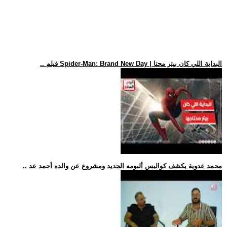
.. فيلم Spider-Man: Brand New Day | البداية اللي كان بيتر محتا
.. محمد عدوية يكشف كواليس ألبومه الجديد ومشروع عن والده أحمد عد