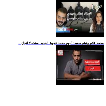
.. محمد علام وهيثم سعيد: ألبوم محمد عدوية الجديد استكمالا لنجاح