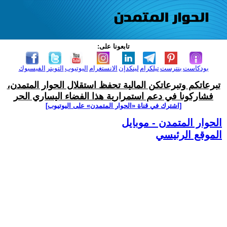
تابعونا على:
بودكاست
بنترست
تيلكرام
لينكدإن
الانستغرام
اليوتيوب
التويتر
الفيسبوك
تبرعاتكم وتبرعاتكن المالية تحفظ استقلال الحوار المتمدن،
فشاركونا في دعم استمرارية هذا الفضاء اليساري الحر
[اشترك في قناة ‫«الحوار المتمدن» على اليوتيوب]
الحوار المتمدن - موبايل
الموقع الرئيسي