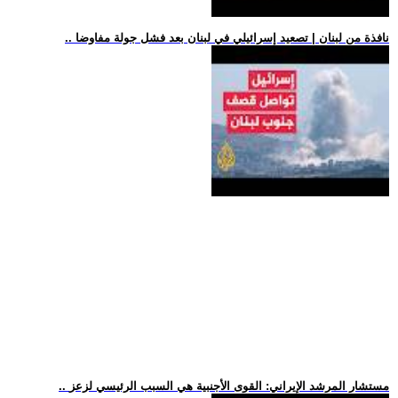
.. نافذة من لبنان | تصعيد إسرائيلي في لبنان بعد فشل جولة مفاوضا
.. مستشار المرشد الإيراني: القوى الأجنبية هي السبب الرئيسي لزعز