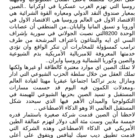
روسيا التي تهزم الغرب عسكريا في اوكرانيا ..الصين
بمعيار صندوق النقد الدولي ومعياره القوة الشرائية هي
الاقتصاد الاول في العالم وروسيا هي الاقتصاد الاول في
أوروبا و تسبق المانيا واليابان..من المنطقي أن عصابات
الوحدة 8200التي نصبت الجولاني في سورية بإشراف
السي اي ايه والبنتاغون باعتراف المرشحة من طرف
ترامب كمسؤولة للمخابرات أن تنكر الواقع وان تؤدي
خدمتها المعروفة للامبريالية الأمريكية بذم الشيوعية
والصين وكوريا الشمالية وروسيا وايران..
لا تملك الصين اي موارد معتبرة كالطاقة أو غيرها ولكنها
تملك العقل من خلال سلطة الحزب الشيوعي التي ادار
ومازال يدير تراكما اجتماعيا عبقريا مهيئا لقيادة العالم
،ومعدلات الكمون فيه اليوم قد حسمت مسارات
المستقبل و تسيد الصين بحزبها الشيوعي للهيمنة في
التكنولوجيا والميدان الأهم فيها الذي سيحدد شكل
المستقبل العالمي الا وهو الذكاء الاصطناعي ..
لاحظنا أن الصين قدمت شركة صغيرة باستثمار قدره
خمسة ملايين وست مئة ألف دولار لتهزم عمالقة الطين
الأمريكي في الذكاء الاصطناعي وهذه الشركة التي
قدمت تطبيق ديب سيك لينافس ويتفوق على أعلى