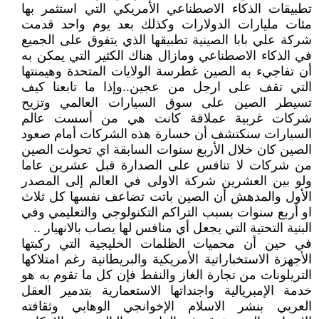
تطبيقات الذكاء الاصطناعي الأمريكي التي استثمر بها
مئات مليارات الدولارات وكذلك بعد يوم واحد قدمت
شركة علي بابا الصينية تطبيقها الذي يتفوق على الجميع
في الذكاء الاصطناعي ومازال هناك الكثير التي يمكن به
أن تفاجيء به الصين غطرسة الولايات المتحدة وهيمنتها
التي تقف على ارجل من عجين..وإذا ما تابعنا كيف
تسيطر الصين على سوق السيارات العالمي وتزيح
شركات غربية عملاقة كانت هي من أسست عالم
السيارات سنكتشف أن خسارة هذه الشركات أمام صعود
الصين كان خلال الأربع سنوات السابقة اي تحولت الصين
من شركات لا تنافس على الصدارة قبل عشرين عاما
ولو بين العشرين شركة الاولى في العالم إلى المصدر
الأول والمدهش أن الصين باتت تضاعف نفسها كل ثلاث
او أربع سنوات بسبب التراكم التكنولوجي والتعليمي وفي
البنية التحتية التي يجعل أي منافس لها يصاب بالانهيار ..
في حين أن محميات الظلمات الخليجية التي ركبتها
الأجهزة الاستخباراتية الأمريكية والبريطانية رغم امتلاكها
التريلونات من تجارة الغاز والنفط فإن كل ما تقوم به هو
خدمة الإمبريالية واجنداتها الاستعمارية بتدمير العقل
العربي بنشر الاسلام الإخوانجي الوهابي وثقافته