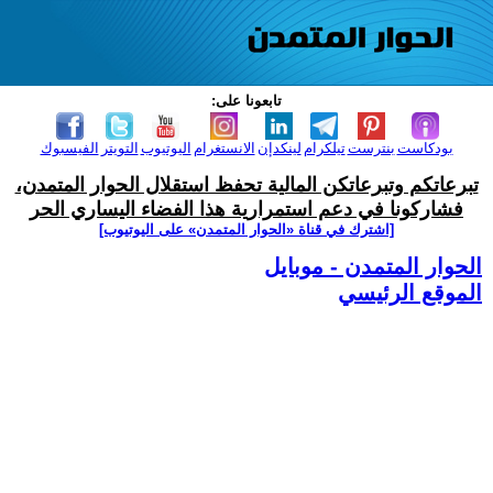
تابعونا على:
بودكاست
بنترست
تيلكرام
لينكدإن
الانستغرام
اليوتيوب
التويتر
الفيسبوك
تبرعاتكم وتبرعاتكن المالية تحفظ استقلال الحوار المتمدن،
فشاركونا في دعم استمرارية هذا الفضاء اليساري الحر
[اشترك في قناة ‫«الحوار المتمدن» على اليوتيوب]
الحوار المتمدن - موبايل
الموقع الرئيسي