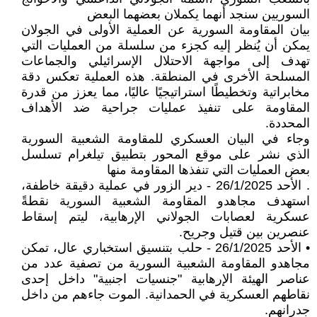
السوريين سنجد أنهما يكملان بعضهما البعض
بيان المقاومة السورية عن العملية الأولى في الجولان
يمكن أن يُنظر إليه كجزء من سلسلة من العمليات التي
تهدف إلى مواجهة الاحتلال الإسرائيلي والجماعات
المسلحة الأخرى في المنطقة. هذه العملية تعكس دقة
مخابراتية وتخطيطًا استراتيجيًا عاليًا، مما يعزز من قدرة
المقاومة على تنفيذ عمليات جراحية ضد الأهداف
المحددة.
وجاء في البيان العسكري للمقاومة الشعبية السورية
الذي نشر على موقع المحور بتطبيق تيلغرام تسلسل
بعض العمليات التي تنفذها المقاومة منها
. الأحد 26/1/2025 - دير الزور في عملية دقيقة خاطفة،
استهدف مجاهدو المقاومة الشعبية السورية نقطةً
عسكرية لعصابات الجولاني الإرهابية، ليتم إسقاط
عنصرين بين قتيل وجريح.
• الأحد 26/1/2025 - حلب بتنسيق استخباري عال، تمكن
مجاهدو المقاومة الشعبية السورية من تصفية عدد من
عناصر الهيئة الإرهابية "جنسيات اجنبية" داخل إحدى
نقاطهم العسكرية في الحمدانية. الموت جاءهم من داخل
جدرانهم.