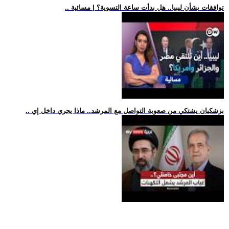
.. توافقات بشأن ليبيا.. هل بدأت ساعة التسوية؟ | مسائية
.. بزشكيان يشتكي من صعوبة التواصل مع المرشد.. ماذا يجري داخل إي