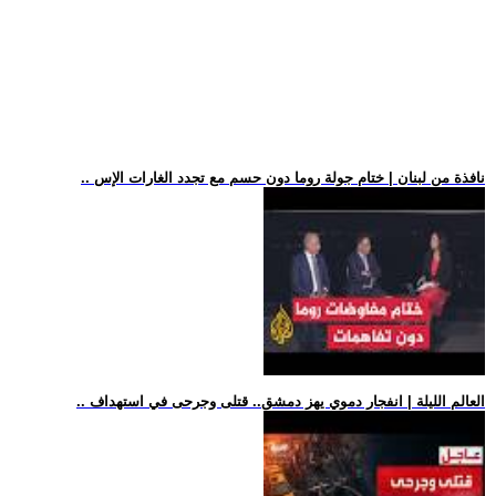
.. نافذة من لبنان | ختام جولة روما دون حسم مع تجدد الغارات الإس
.. العالم الليلة | انفجار دموي يهز دمشق.. قتلى وجرحى في استهداف