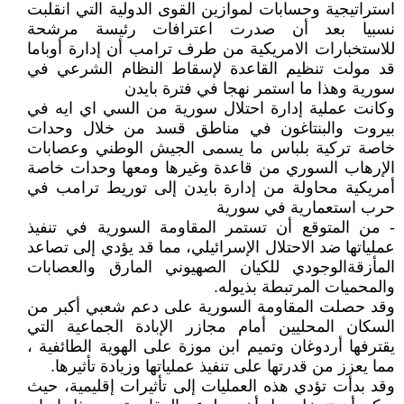
استراتيجية وحسابات لموازين القوى الدولية التي انقلبت
نسبيا بعد أن صدرت اعترافات رئيسة مرشحة
للاستخبارات الامريكية من طرف ترامب أن إدارة أوباما
قد مولت تنظيم القاعدة لإسقاط النظام الشرعي في
سورية وهذا ما استمر نهجا في فترة بايدن
وكانت عملية إدارة احتلال سورية من السي اي ايه في
بيروت والبنتاغون في مناطق قسد من خلال وحدات
خاصة تركية بلباس ما يسمى الجيش الوطني وعصابات
الإرهاب السوري من قاعدة وغيرها ومعها وحدات خاصة
أمريكية محاولة من إدارة بايدن إلى توريط ترامب في
حرب استعمارية في سورية
- من المتوقع أن تستمر المقاومة السورية في تنفيذ
عملياتها ضد الاحتلال الإسرائيلي، مما قد يؤدي إلى تصاعد
المأزقةالوجودي للكيان الصهيوني المارق والعصابات
والمحميات المرتبطة بذيوله.
وقد حصلت المقاومة السورية على دعم شعبي أكبر من
السكان المحليين أمام مجازر الإبادة الجماعية التي
يقترفها أردوغان وتميم ابن موزة على الهوية الطائفية ،
مما يعزز من قدرتها على تنفيذ عملياتها وزيادة تأثيرها.
وقد بدأت تؤدي هذه العمليات إلى تأثيرات إقليمية، حيث