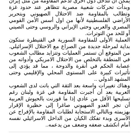
يمكن أن تتدخل دول أخرى لدعم المقاومة من مثل إيران
وبدأت تحركات شعبية مصرية تتظاهر عند حدود غزة
وتطالب بالمقاومة ضد الاحتلال الصهيوني وبتحرير
الأراضي الفلسطينية لأنها من اول أسس الأمن القومي
المصري والعربي وحتى الإيراني والروسي وحتى الصيني
أو للحد من التوترات.
العملية الأولى للمقاومة السورية في القنيطرة ستكون
بداية لمرحلة جديدة من الصراع مع الاحتلال الإسرائيلي.
من المتوقع أن تستمر العمليات وتتزايد مطالب الشعوب
في المنطقة بالتخلص من الاحتلال الامريكي وأدواته من
عصابة الحكم في أنقرة والدوحة ، مما قد يؤدي إلى
تأثيرات كبيرة على المستوى المحلي والإقليمي وحتى
المشهد الدولي ..
وهناك تغييرات واسعة بعد الثقة التي باتت لدى الشعوب
العربية بعد أن أجبرت المقاومة في غزة ولبنان رغم
تسليحها الأقل من عادي إذا ما قورنت بالحيوش العربية
أن تجر العدو الصهيوني صاغرا إلى حظيرة الإقرار
بهزيمته وبالتالي الاستجابة لطلبات المقاومة بالإفراج عن
الأسرى وبدء تفكك الكيان من الداخل الاسرائيلي نفسه
أمام انكشف ضعفه وضعف من يدعمه..