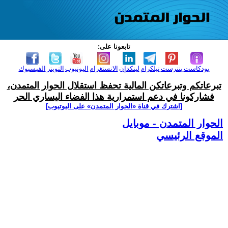
تابعونا على:
بودكاست
بنترست
تيلكرام
لينكدإن
الانستغرام
اليوتيوب
التويتر
الفيسبوك
تبرعاتكم وتبرعاتكن المالية تحفظ استقلال الحوار المتمدن،
فشاركونا في دعم استمرارية هذا الفضاء اليساري الحر
[اشترك في قناة ‫«الحوار المتمدن» على اليوتيوب]
الحوار المتمدن - موبايل
الموقع الرئيسي