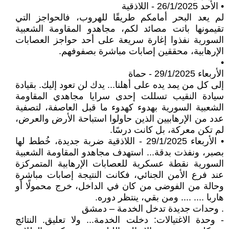
• الأحد 26/1/2025 - اللاذقية
لم يعد البحر أمامكم طريقًا للهروب، فالحواجز التي
تقيمونها باتت مصائد لكم، مجاهدو المقاومة الشعبية
السورية نفذوا إغارة سريعة على أحد حواجز العصابات
الإرهابية، محققين إصابات مباشرة بصفوفهم.
•
الأربعاء 29/1/2025 - حماة
إلى كل من يمد يده على أهلنا... يدك لن تعود إليك. بقيادة
سيادة النقيب تسللت إحدى سرايا مجاهدي المقاومة
الشعبية السورية بهدوء كهدوء ما قبل العاصفة، لتصفية
عدد من الإرهابيين الذين حاولوا استباحة الأرض والعرض،
لم تكن معركة، بل كانت درسًا.
• الأربعاء 29/1/2025 - اللاذقية ضربة جديدة، خُطط لها
بصبر، ونفذت بدقة... استهدف مجاهدو المقاومة الشعبية
السورية نقطة عسكرية للعصابات الإرهابية المتمركزة
عند فرع الأمن الجنائي، فكانت النتيجة إصابات مباشرة
وحالة من الفوضى من كان في الداخل، خرج محمولًا أو
هاربا .... .... ومن بقي، ينتظر دوره.
. وحدات جديدة تدخل الخدمة – دمشق
- وحدة الاغتيالات: دخلت الخدمة... ولا تعليق. النتائج