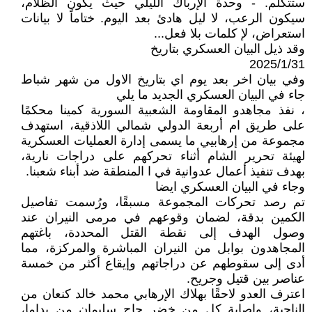
ستتكلم. - وحدة الإرباك الليلي حيث يكون الظلام،
سيكون الرعب، لا ليل هادئ بعد اليوم. ختاماً لا بيانات
استعراض، لإ كلمات بلا فعل...
وقد ذيل البيان العسكري بتاريخ
2025/1/31
وفي بيان اخر بعد يوم اي بتاريخ الاول من شهر شباط
جاء في البيان العسكري الجديد ما يلي
، نفذ مجاهدو المقاومة الشعبية السورية كمينا محكمًا
على طريق ام أربعة الدولي شمالي اللاذقية، استهدف
مجموعة من إرهابيي ما يسمى إدارة العمليات العسكرية
لهيئة تحرير الشام أثناء تحركهم على دراجات نارية،
بهدف تنفيذ أعمال عدوانية في ا المنطقة ضد أبناء شعبنا.
وجاء في البيان العسكري ايضا
تم رصد تحركات المجموعة مسبقًا، ورُسمت تفاصيل
الكمين بدقة، لضمان وقوعهم في مرمى النيران عند
وصول الهدف إلى نقطة القتل المحددة، باغتهم
المجاهدون بوابل من النيران المباشرة والمركزة، مما
أدى إلى سقوطهم عن دراجاتهم وإيقاع أكثر من خمسة
عناصر بين قتيل وجريح.
اعترف العدو لاحقًا بهلاك الإرهابي محمد خالد كنعان من
الناجية، وإصابة كل من خضر حاج سليمان من بداما،