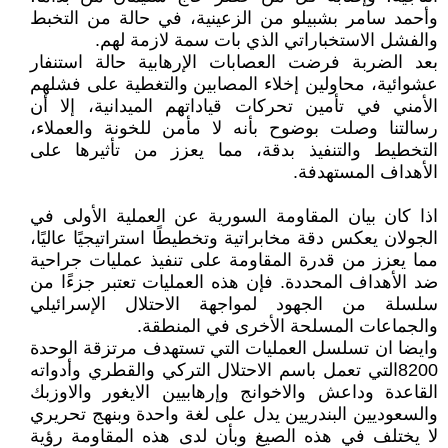
وأحمد سامر بشبيلو من الزعينية، في حالة من التخبط
والفشل الاستخباراتي الذي بات سمة لازمة لهم.
بعد الضربة فرضت العصابات الإرهابية حالة استنفار
عشوائية، محاولين إخلاء المصابين والتغطية على فشلهم
الأمني في تأمين تحركات قياداتهم الميدانية، إلا أن
رسالتنا وصلت بوضوح بأنه لا مأمن للخونة والعملاء،
التخطيط والتنفيذ بدقة، مما يعزز من تأثيرها على
الأهداف المستهدفة.
اذا كان بيان المقاومة السورية عن العملية الأولى في
الجولان يعكس دقة مخابراتية وتخطيطًا استراتيجيًا عاليًا،
مما يعزز من قدرة المقاومة على تنفيذ عمليات جراحية
ضد الأهداف المحددة. فإن هذه العمليات تعتبر جزءًا من
سلسلة من الجهود لمواجهة الاحتلال الإسرائيلي
والجماعات المسلحة الأخرى في المنطقة.
وايضا ان تسلسل العمليات التي تستهدف مرتزقة الوحدة
8200التي تعمل باسم الاحتلال التركي والقطري وأدواته
القاعدة وداعش والاخوانج وإرهابيين الايغور والاوزبك
والسعوديين البندريين يدل على لغة واحدة وبنهج تحريري
لا يختلف في هذه الصيغ وبأن لدى هذه المقاومة رؤية