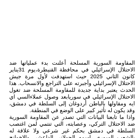
المقاومة السورية المسلحة أعلنت بدء عملياتها ضد
الاحتلال الإسرائيلي في محافظة القنيطرة،يوم 31يناير
كانون الثاني 2025 حيث استهدفت لأول مرة جيش
الاحتلال الإسرائيلي وأجبرته على التراجع والانسحاب. هذا
الحدث يعتبر بداية جديدة للمقاومة المسلحة ضد تغول
الاحتلال الإسرائيلي في سوريابعد وصول عملاءالسي اي
ايه ومقاولها بالباطن أردوغان إلى السلطة في دمشق،
وقد يكون له تأثير كبير على الوضع في المنطقة.
واذا ما تابعنا البيانات التي تصدر عن المقاومة السورية
ضد الاحتلال التركي، وعصابته، التي تنتمي لمن اغتصب
السلطة في دمشق بحكم غير شرعي ولا علاقة له
بالشعب السوري ،اسمه الجولاني الداعشي والاخوانج