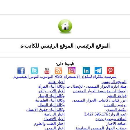
الموقع الرئيسي
الموقع الرئيسي للكاتب-ة
|
تابعونا على:
بنترست
تيلكرام
لينكدإن
الانستغرام
RSS
اليوتيوب
التويتر
الفيسبوك
الموقع الرئيسي
أخبار عامة
هيئة ادارة الحوار المتمدن - للإتصال بنا
وكالة أنباء المرأة
إحصائيات مؤسسة الحوار المتمدن
اخبار الأدب والفن
قواعد النشر
وكالة أنباء اليسار
ابرز كتاب / كاتبات الحوار المتمدن
وكالة أنباء العلمانية
يوتيوب التمدن
وكالة أنباء العمال
مكتبة التمدن
وكالة أنباء حقوق الإنسان
عدد الزوار: 3,427,596,176
اخبار الرياضة
اضافة موضوع جديد
اخبار الاقتصاد
اضافة الاخبار
اخبار الطب والعلوم
حملات الحوار المتمدن التضامنية
اخبار التمدن