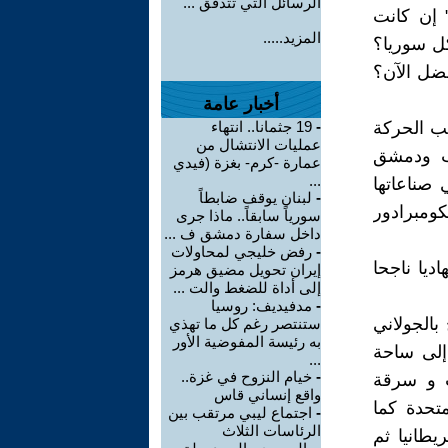
الرسائل التي تتدفق ...
 إن كانت
المزيد.....
كل سوريا؟
فضل الآن؟
أخبار عامة
بب الحركة
-
19 جثمانا.. انتهاء
عمليات الانتشال من
لب ودمشق
عمارة -كرم- بغزة (فيدي
...
 صناعاتها
-
لبنان يوقف ضابطاً
كومبرادور
سورياً سابقاً.. ماذا جرى
داخل سفارة دمشق ف ...
-
رفض خليجي لمحاولات
داً قائدا جهاديا ناجحا
إيران تحويل مضيق هرمز
إلى أداة للضغط والت ...
-
مدفيديف: روسيا
بالجولاني
ستنتصر رغم كل ما تهذي
به رئيسة المفوضية الأور
 إلى ساحة
...
-
خيام النزوح في غزة..
ب و سرقة
واقع إنساني قاس
متحدة كما
-
اجتماع ليبي مرتقب بين
الرئاسات الثلاث
يطانيا ثم