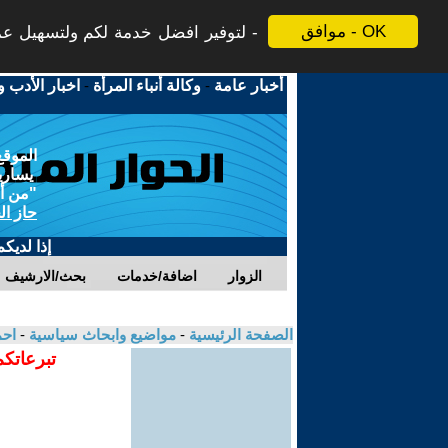
موافق - OK
لتوفير افضل خدمة لكم ولتسهيل عملي
أخبار عامة
-
وكالة أنباء المرأة
-
اخبار الأدب و
الموقع
يسارية
"من أج
حاز ال
إذا لديك
الزوار
اضافة/خدمات
بحث/الارشيف
الصفحة الرئيسية
-
مواضيع وابحاث سياسية
-
احم
تبرعاتكم