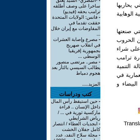
-
-المصري- السيد يعلق
ي يحاربها
ساخرا على وصف أطلقه
ترامب بحقه (فيديو)
 الوهابية
-
فانس: الولايات المتحدة
حققت تقدما في
المفاوضات مع إيران خلال
تي صنعتها
...
-
مصرع وإصابة العشرات
شن الحروب
في انقلاب صهريج
 على شراء
بجمهورية إفريقيا
الوسطى ...
ارة ترامب
-
مصر.. مرتضى منصور
 التنمية
يطالب السيسي بالثأر بعد
هجوم دمياط
عمارية في
البيضاء و
المزيد.....
كتب ودراسات
-
حين استيقظ رأس المال
داخل الإنسان .. قراءة
ماركسية ثورية في ... /
رياض الشرايطي
Transl
-
ابجديات العطاء / انتصار
كامل جفلان الخشت
-
مجلة سلاح النقد، عدد