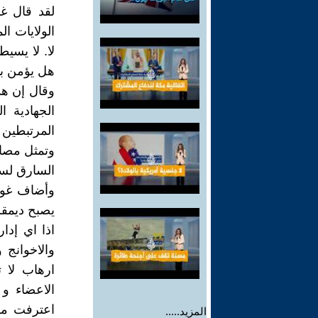
لقد قال غ
الولايات ا
لا. لا يسي
هل يؤمن بال
وقال إن هذ
الجهادية 
المرتبطين 
وتمثل مصال
السارق لس
يصبح ديمقرا
اذا اي إدار
والاخوانج 
ارهاب لا 
الاعضاء و 
اعترفت مدا
المزيد.....