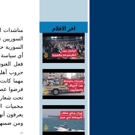
اخر الافلام
مناشدات ال
السوريين ت
السورية حر
أي سياسة ا
فعل الغنو
حروب أهلي
مهما كانت 
فرضوا عصاب
تحت شعارا
محميات الخ
يعرفون أنه
ومن ضمنها 
..