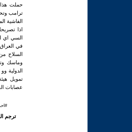
حملت هذا ا
ترامب وتحار
الفاشية الم
اذا تصريحا
السي اي اي
في العراق 
السلاح من 
وماسك وتوك
الدولية وو
تمويل هيئة
عصابات الج
#احم
ترجم ال