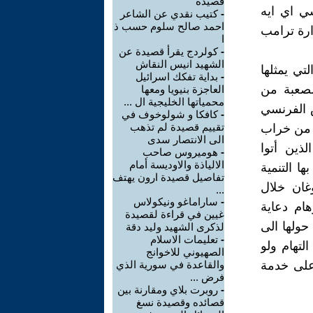
قصيدة
ي اي ايه
-
كتيب نقدي عن الشاعر
احمد صالح سلوم حسب ذ
ارة ترامب
ا
-
كولردج يقرأ قصيدة عن
الشهيد انيس النقاش
تي يمثلها
-
بداية تفكك اسرائيل
الصعبة من
العاجزة بنيويا ومعها
محمياتها الخليجية ال ...
 الفرنسي
-
كافكا و شولوخوف في
تقييم قصيدة لم تذهب
د من خراب
الى الانتصار سدى
ذين أتوا
-
هوميروس صاحب
الالياذة والاوديسة أمام
ا التنمية
تفاصيل قصيدة ارون يهتف
وغان خلال
...
-
ساراماغو ونيكولاس
ام دعاية
غيين في قراءة لقصيدة
حولها الى
لذكرى الشهيد وليد دقة
-
تعليمات الاسلام
لتهام ولو
الصهيوني للاخوانج
 على خدمة
والقاعدة في سورية الذي
فرض ...
-
روبرت بلاي ومقارنة بين
قصائده وقصيدة نسغ