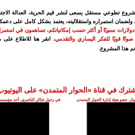
شروع تطوعي مستقل يسعى لنشر قيم الحرية، العدالة الاجتم
. ولضمان استمراره واستقلاليته، يعتمد بشكل كامل على دعمك
دعمكم بمبلغ 10 دولارات سنويًا أو أكثر حسب إمكانياتكم، تساهمون في استم
وتًا قويًا للفكر اليساري والتقدمي
،
انقر هنا للاطلاع على 
م هذا المشروع
.
شترك في قناة «الحوار المتمدن» على اليوتيوب
ز، عضو هيئة إدارة الحوار المتمدن
في رحيل شاكر الناصري، أحد مؤسسي 