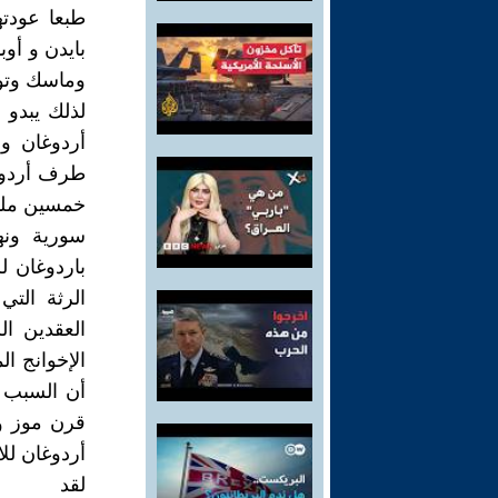
طبعا عودت
بايدن و أو
وماسك وتوك
لذلك يبدو 
أردوغان وا
طرف أردوغا
خمسين مليو
سورية ونه
باردوغان ل
الرثة التي
العقدين ا
الإخوانج ا
أن السبب ا
قرن موز وا
أردوغان للا
لقد