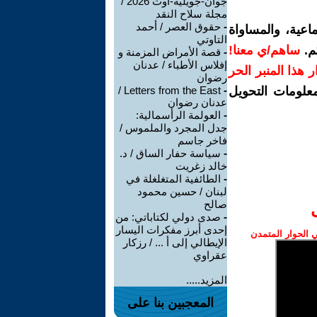
جوان-جويلية-اوت 2026 /
مجلة سلاح النقد
-
حقوق العصر / أحمد
اعية، والمساواة
التاوتي
م.
ساهم/ي معنا!
-
قصة الأمراض المزمنة و
إفلاس الأطباء / عدنان
رار هذا المنبر الحر
رضوان
معلومات التحويل
-
Letters from the East /
عدنان رضوان
-
العولمة الرأسمالية:
جدل المجرد والملموس /
فاخر جاسم
-
سياسة حفار الساق / د.
خالد زغريت
-
الطائفية المتغلغلة في
لبنان / حسين محمود
صالح
-
صدى دولي لكتاباتي: من
إحدى أبرز مفكرات اليسار
الحوار المتمدن
الإيطالي إلى أ ... / رزكار
عقراوي
المزيد.....
المعجبين بنا على