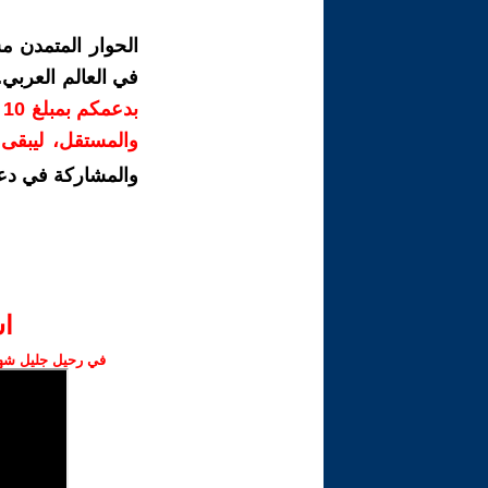
الحوار المتمدن م
في العالم العربي
ب
والمستقل، ليبقى ص
والمشاركة في دع
ا‫
في رحيل جليل شهبا