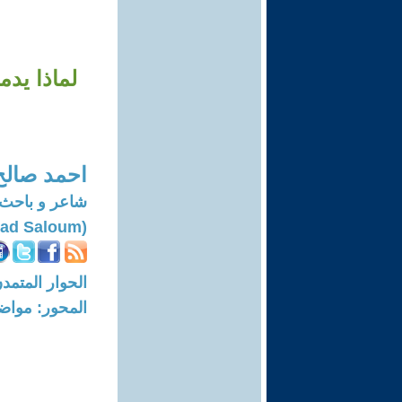
لماذا يدم
احمد صالح
شاعر و باحث 
(Ahmad Saloum)
الحوار المتمدن-العدد: 8254 - 25
المحور: مواض