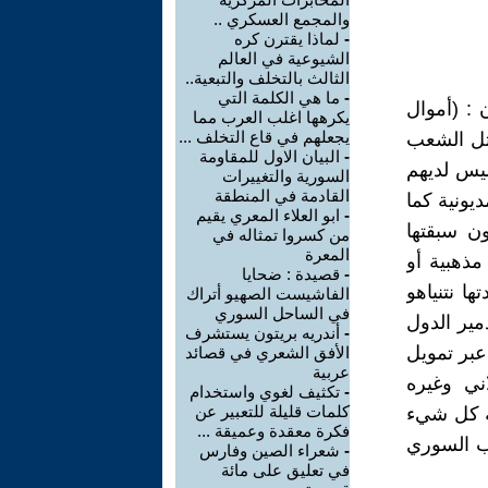
والمجمع العسكري ..
-
لماذا يقترن كره
الشيوعية في العالم
الثالث بالتخلف والتبعية..
-
ما هي الكلمة التي
: (أموال
يكرهها اغلب العرب مما
يجعلهم في قاع التخلف ...
مثل الشعب
-
البيان الاول للمقاومة
ليس لديهم
السورية والتغييرات
القادمة في المنطقة
يونية كما
-
ابو العلاء المعري يقيم
ن سبقتها
من كسروا تمثاله في
المعرة
ذهبية أو
-
قصيدة : ضحايا
ا نتنياهو
الفاشيست الصهيو أتراك
في الساحل السوري
مير الدول
-
أندريه بريتون يستشرف
بر تمويل
الأفق الشعري في قصائد
عربية
ني وغيره
-
تكثيف لغوي واستخدام
كلمات قليلة للتعبير عن
ة كل شيء
فكرة معقدة وعميقة ...
عب السوري
-
شعراء الصين وفارس
في تعليق على مائة