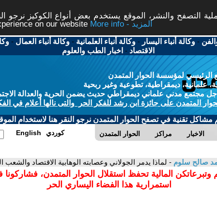
ة التصفح والنشر، الموقع يستخدم بعض أنواع الكوكيز نرجو النق
More info - المزيد
experience on our website
الفن
-
وكالة أنباء اليسار
-
وكالة أنباء العلمانية
-
وكالة أنباء العمال
-
وكا
الاقتصاد
-
اخبار الطب والعلوم
 الرئيسي لمؤسسة الحوار المتمدن
، علمانية، ديمقراطية، تطوعية وغير ربحية
ل مجتمع مدني علماني ديمقراطي حديث يضمن الحرية والعدالة الاجتم
حوار المتمدن على جائزة ابن رشد للفكر الحر والتى نالها أعلام في الفك
م مشاكل تقنية في تصفح الحوار المتمدن نرجو النقر هنا لاستخدام الموقع
كوردي
English
الاخبار
مراكز
الحوار المتمدن
د صالح سلوم
- لماذا يدمر الجولاني وعصابته الوهابية الاقتصاد والشعب
 وتبرعاتكن المالية تحفظ استقلال الحوار المتمدن، فشاركونا 
استمرارية هذا الفضاء اليساري الحر