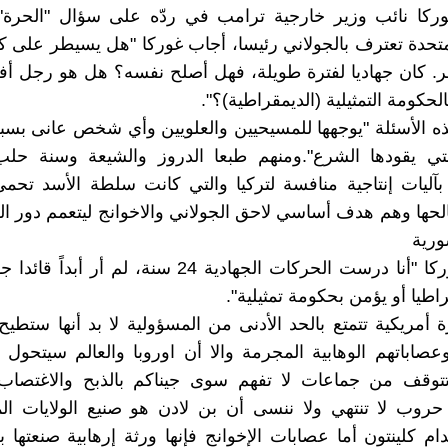
وركا نائب وزير خارجية ترامب في ردّه على سؤال "الحرة"
لمتحدة تعترف بالجولاني رئيسا، أجاب غوركا "هل يسيطر على 
طر. كان جهاديا لفترة طويلة، فهل أصلح نفسه؟ هل هو رجل أ
حكومة التمثيلية (الديمقراطية)؟".
ه الأسئلة "يوجهها للمسيحيين والعلويين وأي شخص عانى بس
التي يقودها الشرع".ومنهم طبعا الدروز والشيعة وسنة ح
بآليات إنتاجية منافسة لتركيا والتي كانت سلطة الأسد تحمي
حها وهم هدف أساسي لاحق الجولاني والاخوانج ليتعمم دور ال
ورية
وأضاف غوركا "أنا درست الحركات الجهادية 24 سنة، لم أر أب
طيا أو يؤمن بحكومة تمثيلية".
ة أمريكية تتمتع بالحد الأدنى من المسؤولية لا بد أنها ستطيح 
وعصاباتهم الوهابية المجرمة والا أن اوروبا والعالم سيتحول
تتوقف من جماعات لا تفهم سوى جيناكم بالذبح والاغتصا
حروب لا تنتهي ولا ننسى أن بن لادن هو صنيع الولايات ال
م كلينتون أما عصابات الإخوانج فإنها ورثة إرهابية صنعتها بر