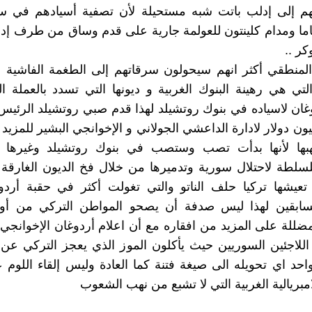
هم إلى إدلب باتت شبه مستحيلة لأن تصفية أسيادهم في س
باما ومدام كلينتون للعولمة جارية على قدم وساق من طرف إد
ر ..
المنطقي أكثر انهم سيحولون سرقاتهم إلى الطغمة الفاشية ال
لتي هي رهينة البنوك الغربية و ديونها التي تسدد بالعملة 
ن لاسياده في بنوك روتشيلد لهذا قدم صبي روتشيلد الرئيس
ن دولار لادارة الداعشي الجولاني و الإخوانجي البشير للمزي
بها لأنها بدأت تصب وستصب في بنوك روتشيلد وغيرها ال
لسلطة لاحتلال سورية وتدميرها من خلال فخ الديون الغارقة به
 تعيشها تركيا حلف الناتو والتي تغولت أكثر في حقبة أرد
لسابقين لهذا ليس صدفة أن يصحو المواطن التركي من أوه
لمضللة على المزيد من افقاره مع أن اعلام أردوغان الإخوانجي 
للاجئين السوريين حيث يأكلون الموز الذي يعجز التركي عن ا
حد اي تحويله الى صيغة فتنة كما العادة وليس إلقاء اللوم
مبريالية الغربية التي لا تشبع من نهب الشعوب