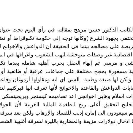
كاتب الدكتور حسن مرهج بمقالته في رأي اليوم تحت عنوان 
ختفي بجهود الشرع )وكأنها توجه إلى حكومة تكنوقراط أو ت
يصة على مصالحه بينما في الحقيقة أن الدواعش والاخوانج 
قتصادية غير وصفات متوحشة لنهب الشعوب واغراقها في المد
شي و مرسي ثم إنهاء الحفل بحرب أهلية شاملة بعدما تكو
ة مسعورة بحجج مختلفة على جماعات عرقية أو طائفية أو م
ولكن لها صبغة وطنية ..السي اي ايه ومقاولها أردوغان وقاعدته
ات الدواعش والقاعدة والاخوانج لأنها تعرف انها فبركتهم لتد
ت اسلام وهابي اخوانجي اعد تصاميمه كيسنجر وبريجينسكي ع
ليج لتحقيق أعلى ربح للطغمة المالية الغربية لأن الجولا
م سيعودون الى إمارة إدلب للفساد والإرهاب ولكن بعد سرق
ادخال دولارات مزيفة والمضاربة بالليرة لسرقة أغلبية الش