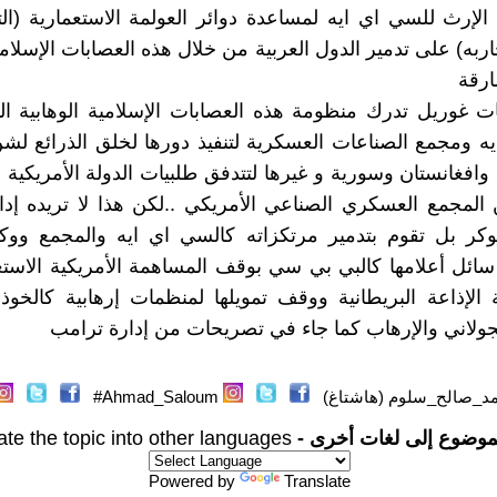
لإرث للسي اي ايه لمساعدة دوائر العولمة الاستعمارية (الت
به) على تدمير الدول العربية من خلال هذه العصابات الإسلامية
ارقة
ت غوريل تدرك منظومة هذه العصابات الإسلامية الوهابية ال
ه ومجمع الصناعات العسكرية لتنفيذ دورها لخلق الذرائع ل
وافغانستان وسورية و غيرها لتتدفق طلبيات الدولة الأمريكية
المجمع العسكري الصناعي الأمريكي ..لكن هذا لا تريده إد
ر بل تقوم بتدمير مرتكزاته كالسي اي ايه والمجمع ووكالة
 سائل أعلامها كالبي بي سي بوقف المساهمة الأمريكية الاست
 الإذاعة البريطانية ووقف تمويلها لمنظمات إرهابية كالخوذ 
ولاني والإرهاب كما جاء في تصريحات من إدارة ترامب
د_صالح_سلوم (هاشتاغ)
Ahmad_Saloum#
موضوع إلى لغات أخرى -
ate the topic into other languages
Powered by
Translate