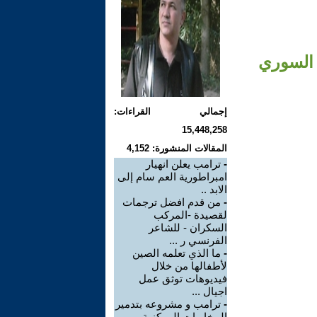
 السوري
إجمالي القراءات:
15,448,258
المقالات المنشورة: 4,152
-
ترامب يعلن انهيار
امبراطورية العم سام إلى
الابد ..
-
من قدم افضل ترجمات
لقصيدة -المركب
السكران - للشاعر
الفرنسي ر ...
-
ما الذي تعلمه الصين
لأطفالها من خلال
فيديوهات توثق عمل
اجيال ...
-
ترامب و مشروعه بتدمير
المخابرات المركزية