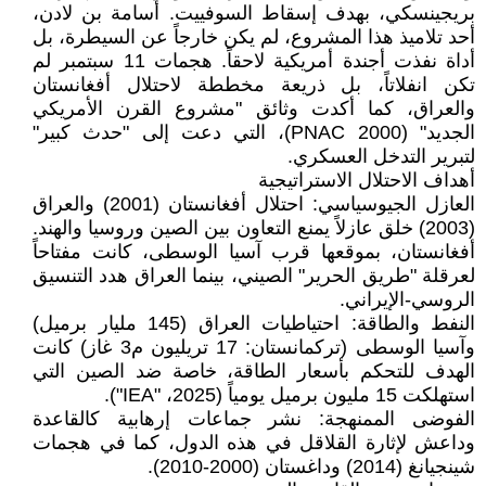
بريجينسكي، بهدف إسقاط السوفييت. أسامة بن لادن،
أحد تلاميذ هذا المشروع، لم يكن خارجاً عن السيطرة، بل
أداة نفذت أجندة أمريكية لاحقاً. هجمات 11 سبتمبر لم
تكن انفلاتاً، بل ذريعة مخططة لاحتلال أفغانستان
والعراق، كما أكدت وثائق "مشروع القرن الأمريكي
الجديد" (PNAC 2000)، التي دعت إلى "حدث كبير"
لتبرير التدخل العسكري.
أهداف الاحتلال الاستراتيجية
العازل الجيوسياسي: احتلال أفغانستان (2001) والعراق
(2003) خلق عازلاً يمنع التعاون بين الصين وروسيا والهند.
أفغانستان، بموقعها قرب آسيا الوسطى، كانت مفتاحاً
لعرقلة "طريق الحرير" الصيني، بينما العراق هدد التنسيق
الروسي-الإيراني.
النفط والطاقة: احتياطيات العراق (145 مليار برميل)
وآسيا الوسطى (تركمانستان: 17 تريليون م3 غاز) كانت
الهدف للتحكم بأسعار الطاقة، خاصة ضد الصين التي
استهلكت 15 مليون برميل يومياً (2025، "IEA").
الفوضى الممنهجة: نشر جماعات إرهابية كالقاعدة
وداعش لإثارة القلاقل في هذه الدول، كما في هجمات
شينجيانغ (2014) وداغستان (2000-2010).