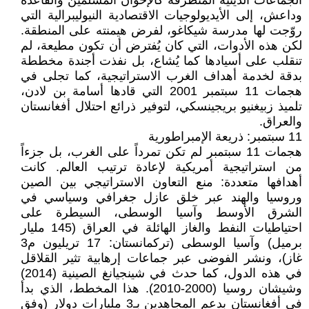
الجماعات الدينية المتطرفة كالإخوان المسلمين والقاعدة
وداعش، إلى الأيديولوجيات الاقتصادية النيوليبرالية التي
روّجت لها مدرسة شيكاغو، لفرض هيمنته على المنطقة.
لكن هذه الأدوات، التي كان يُفترض أن تكون مطيعة، لم
تنقلب على أسيادها كما يُشاع، بل نفذت أجندة مخططة
بدقة لخدمة أهداف الغرب الاستراتيجية، كما تجلى في
هجمات 11 سبتمبر 2001 التي قادها أسامة بن لادن،
تلميذ زبيغنيو بريجينسكي، لتوفير ذرائع احتلال أفغانستان
والعراق.
11 سبتمبر: ذريعة الإمبراطورية
هجمات 11 سبتمبر لم تكن تمرداً على الغرب، بل جزءاً
من استراتيجية أمريكية لإعادة ترتيب العالم. كانت
أهدافها متعددة: منع التعاون الاستراتيجي بين الصين
وروسيا والهند عبر خلق عازل جغرافي وسياسي في
الشرق الأوسط وآسيا الوسطى، السيطرة على
احتياطيات النفط والغاز الهائلة في العراق (145 مليار
برميل) وآسيا الوسطى (تركمانستان: 17 تريليون م3
غاز)، ونشر الفوضى عبر جماعات إرهابية تثير القلاقل
في هذه الدول، كما حدث في شينجيانغ الصينية (2014)
وشيشان روسيا (2000-2010). هذا المخطط، الذي بدأ
في أفغانستان بدعم المجاهدين بـ3 مليارات دولار (وفق