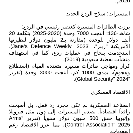
2020).
المسيرات: سلاح الردع الجديد
برزت الطائرات المسيرة كعنصر رئيسي في الردع:
شاهد-136: أنتجت 7000 وحدة (2020-2025) بتكلفة 20
ألف دولار للوحدة (مقارنة بـ2 مليون دولار لنظيرتها
الأمريكية "ريبر"، "Jane’s Defence Weekly" 2023).
استخدمت بنجاح في عمليات ردع، كما في استهداف
منشآت نفطية سعودية (2019).
كرار ومهاجر: طائرات مسيرة متعددة المهام (استطلاع
وهجوم)، بمدى 1000 كم، أنتجت 3000 وحدة (تقرير
"Global Security" 2024).
الاقتصاد العسكري
الصناعة العسكرية لم تكن مجرد رد فعل، بل أصبحت
رافداً اقتصادياً. تصدير المسيرات إلى دول مثل فنزويلا
وإثيوبيا حقق 500 مليون دولار سنوياً (تقرير "Arms
Control Association" 2025)، مما عزز الاقتصاد رغم
العقوبات.