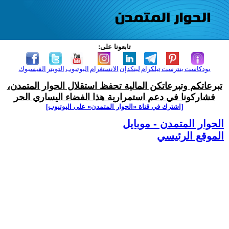
تابعونا على:
بودكاست
بنترست
تيلكرام
لينكدإن
الانستغرام
اليوتيوب
التويتر
الفيسبوك
تبرعاتكم وتبرعاتكن المالية تحفظ استقلال الحوار المتمدن،
فشاركونا في دعم استمرارية هذا الفضاء اليساري الحر
[اشترك في قناة ‫«الحوار المتمدن» على اليوتيوب]
الحوار المتمدن - موبايل
الموقع الرئيسي