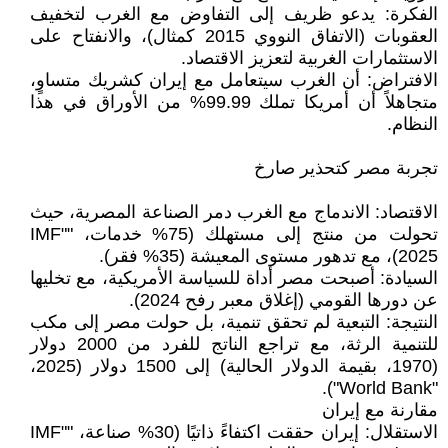
الفكرة: يدعو ظريف إلى التفاوض مع الغرب لتخفيف
العقوبات (الاتفاق النووي 2015 كمثال)، والانفتاح على
الاستثمارات الغربية لتعزيز الاقتصاد.
الافتراض: أن الغرب سيتعامل مع إيران كشريك متساوٍ،
متجاهلاً أن أمريكا تملك 99.99% من الأوراق في هذا
النظام.
تجربة مصر كتحذير صارخ
الاقتصاد: الاندماج مع الغرب دمر الصناعة المصرية، حيث
تحولت من منتج إلى مستهلك (75% خدمات، "IMF"
2025)، مع تدهور مستوى المعيشة (35% فقر).
السيادة: أصبحت مصر أداة للسياسة الأمريكية، مع تخليها
عن دورها القومي (إغلاق معبر رفح 2024).
النتيجة: التبعية لم تحقق تنمية، بل حولت مصر إلى مكب
للتنمية الرثة، مع تراجع الناتج للفرد من 2000 دولار
(1970، بقيمة الدولار الحالية) إلى 1500 دولار (2025،
"World Bank").
مقارنة مع إيران
الاستقلال: إيران حققت اكتفاءً ذاتيًا (30% صناعة، "IMF"