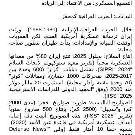
التصنيع العسكري: من الاعتماد إلى الريادة
البدايات: الحرب العراقية كمحفز
خلال الحرب العراقية-الإيرانية (1980-1988)، ورثت
إيران ترسانة عسكرية أمريكية الصنع، لكن العقوبات
أوقفت الصيانة والإمدادات. بدأت طهران بتطوير صناعة
محلية:
إنتاج السلاح: بحلول 2025، تنتج إيران 80% من معداتها
العسكرية محلياً (تقرير معهد ستوكهولم لأبحاث السلام
"SIPRI" 2024)، تشمل دبابات "كرار" (600 وحدة بين
2017-2025، بمحركات 1000 حصان)، ومقاتلات "كوثر"
(70 وحدة بتقنية رادار محلية). استثمرت 20 مليار دولار
منذ 2000 (وفق "المعهد الدولي للدراسات الاستراتيجية
IISS" 2025).
الصواريخ الباليستية: طورت صواريخ "فجر" (مدى 2000
كم) و"سجيل" (2500 كم)، بإنتاج 500 صاروخ سنوياً
(تقرير "IISS" 2025). هذه الصواريخ أثبتت دقة إصابة
أهداف عسكرية أمريكية في قاعدة عين الأسد (2020)،
بنسبة خطأ 10 أمتار فقط (وفق "Defense News"