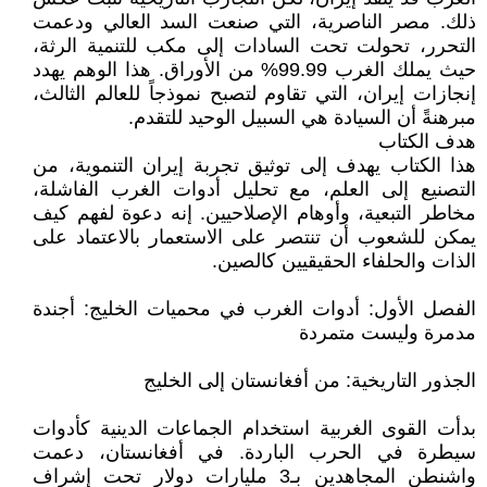
ذلك. مصر الناصرية، التي صنعت السد العالي ودعمت
التحرر، تحولت تحت السادات إلى مكب للتنمية الرثة،
حيث يملك الغرب 99.99% من الأوراق. هذا الوهم يهدد
إنجازات إيران، التي تقاوم لتصبح نموذجاً للعالم الثالث،
مبرهنةً أن السيادة هي السبيل الوحيد للتقدم.
هدف الكتاب
هذا الكتاب يهدف إلى توثيق تجربة إيران التنموية، من
التصنيع إلى العلم، مع تحليل أدوات الغرب الفاشلة،
مخاطر التبعية، وأوهام الإصلاحيين. إنه دعوة لفهم كيف
يمكن للشعوب أن تنتصر على الاستعمار بالاعتماد على
الذات والحلفاء الحقيقيين كالصين.
الفصل الأول: أدوات الغرب في محميات الخليج: أجندة
مدمرة وليست متمردة
الجذور التاريخية: من أفغانستان إلى الخليج
بدأت القوى الغربية استخدام الجماعات الدينية كأدوات
سيطرة في الحرب الباردة. في أفغانستان، دعمت
واشنطن المجاهدين بـ3 مليارات دولار تحت إشراف