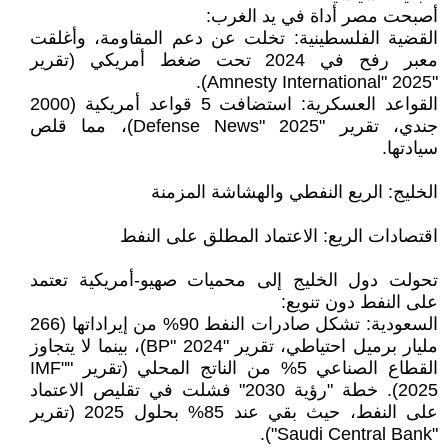
أصبحت مصر أداة في يد الغرب:
القضية الفلسطينية: تخلت عن دعم المقاومة، وأغلقت
معبر رفح في 2024 تحت ضغط أمريكي (تقرير
"Amnesty International" 2025).
القواعد العسكرية: استضافت 5 قواعد أمريكية (2000
جندي، تقرير "Defense News" 2025)، مما قلص
سيادتها.
الخليج: الريع النفطي والهشاشة المزمنة
اقتصادات الريع: الاعتماد المطلق على النفط
تحولت دول الخليج إلى محميات صهيو-أمريكية تعتمد
على النفط دون تنويع:
السعودية: تشكل صادرات النفط 90% من إيراداتها (266
مليار برميل احتياطي، تقرير "BP" 2024)، بينما لا يتجاوز
القطاع الصناعي 5% من الناتج المحلي (تقرير "IMF"
2025). خطة "رؤية 2030" فشلت في تقليص الاعتماد
على النفط، حيث بقي عند 85% بحلول 2025 (تقرير
"Saudi Central Bank").