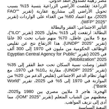
مصر رهينة لصندوق النقد الدولي.
الزراعة: تقلصت الأراضي الزراعية بنسبة 15% بسبب
تحويل الأراضي إلى مشاريع عقارية (تقرير "FAO"
2025)، مع اعتماد 60% من الغذاء على الواردات (تقرير
"WFP" 2025).
التأثير الاجتماعي: الفقر والبطالة
البطالة: ارتفعت إلى 15% بحلول 2025 (تقرير "ILO")،
مع 5 ملايين عاطل، 70% منهم شباب تحت 30 عامًا
(تقرير "UNDP" 2025). هذا الارتفاع نتج عن تقليص
الوظائف الحكومية من مليون في 1970 إلى 300 ألف
في 2025 (تقرير "Egyptian Central Agency for Public
Mobilization" 2025).
الفقر: وصلت نسبة السكان تحت خط الفقر إلى 35%
(تقرير "UNDP" 2025)، مقارنة بـ10% في 1970، مع
انهيار نظام الدعم الاجتماعي (تقليص الدعم من 20% من
الموازنة في 1970 إلى 5% في 2025، تقرير "World
Bank").
الهجرة: هاجر 3 ملايين مصري بين 1980 و2025،
معظمهم من الشباب المتعلم (تقرير "IOM" 2025)، مما
أدى إلى نزيف المواهب.
التبعية السياسية