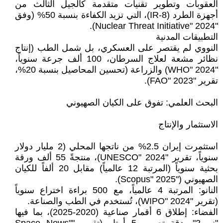
العقوبات وتطوير تقنيات متقدمة كالجيل الثالث من
أجهزة الطرد (IR-8)، التي تزيد الكفاءة بنسبة 50% (وفق
"Nuclear Threat Initiative" 2024).
التطبيقات المدنية
النووي لم يقتصر على العسكري، بل شمل الطب (إنتاج
نظائر مشعة لعلاج السرطان، 100 ألف جرعة سنوياً،
"WHO" 2024) والزراعة (تحسين المحاصيل بنسبة 20%،
تقرير "FAO" 2023).
البحث العلمي: تفوق على الكيان الصهيوني
الاستثمار والإنتاج
استثمرت إيران 2.5% من ناتجها المحلي (2 مليار دولار
سنوياً، تقرير "UNESCO" 2024)، منتجةً 55 ألف ورقة
بحثية سنوياً (المرتبة 12 عالمياً) مقابل 20 ألفاً للكيان
الصهيوني ("Scopus" 2025).
النانو: المرتبة 4 عالمياً، مع 500 براءة اختراع سنوياً
(تقرير "WIPO" 2024)، تُستخدم في الطب والصناعة.
الفضاء: إطلاق 6 أقمار صناعية (2020-2025)، بما فيها