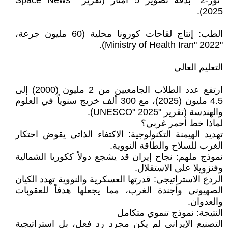
"نور-2" بدقة تصوير 5 أمتار (تقرير "Space News"
2025).
الطب: إنتاج لقاحات كورونا محلية (60 مليون جرعة،
"Ministry of Health Iran" 2022).
التعليم العالي
ارتفع عدد الطلاب الجامعيين من 2 مليون (2000) إلى
4.5 مليون (2025)، مع 300 ألف خريج سنوياً في العلوم
والهندسة (تقرير "UNESCO" 2025).
لماذا خط أحمر غربي؟
تهديد الهيمنة التكنولوجية: الاكتفاء الذاتي يقوض احتكار
الغرب للسلاح والطاقة النووية.
نموذج ملهم: نجاح إيران قد يشجع دولاً ككوريا الشمالية
وفنزويلا على الاستقلال.
الردع الاستراتيجي: قدرتها العسكرية والنووية تهدد الكيان
الصهيوني وأجندة الغرب، مما يجعلها هدفاً للعقوبات
والعدوان.
النتيجة: نموذج تنموي متكامل
التصنيع الإيراني لم يكن مجرد رد فعل، بل استراتيجية