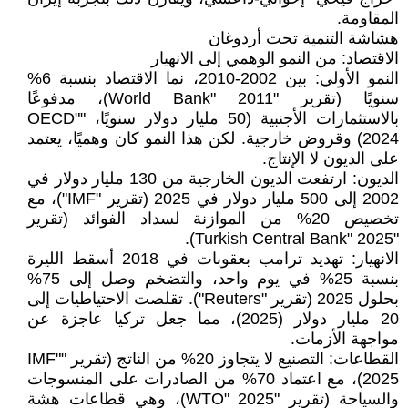
المقاومة.
هشاشة التنمية تحت أردوغان
الاقتصاد: من النمو الوهمي إلى الانهيار
النمو الأولي: بين 2002-2010، نما الاقتصاد بنسبة 6%
سنويًا (تقرير "World Bank" 2011)، مدفوعًا
بالاستثمارات الأجنبية (50 مليار دولار سنويًا، "OECD"
2024) وقروض خارجية. لكن هذا النمو كان وهميًا، يعتمد
على الديون لا الإنتاج.
الديون: ارتفعت الديون الخارجية من 130 مليار دولار في
2002 إلى 500 مليار دولار في 2025 (تقرير "IMF")، مع
تخصيص 20% من الموازنة لسداد الفوائد (تقرير
"Turkish Central Bank" 2025).
الانهيار: تهديد ترامب بعقوبات في 2018 أسقط الليرة
بنسبة 25% في يوم واحد، والتضخم وصل إلى 75%
بحلول 2025 (تقرير "Reuters"). تقلصت الاحتياطيات إلى
20 مليار دولار (2025)، مما جعل تركيا عاجزة عن
مواجهة الأزمات.
القطاعات: التصنيع لا يتجاوز 20% من الناتج (تقرير "IMF"
2025)، مع اعتماد 70% من الصادرات على المنسوجات
والسياحة (تقرير "WTO" 2025)، وهي قطاعات هشة