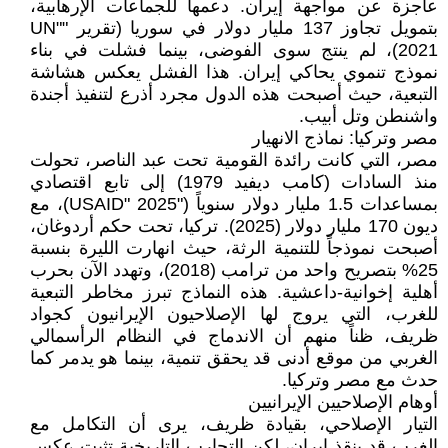
عاجزة عن مواجهة إيران. دعمها للجماعات الإرهابية،
بتمويل تجاوز 137 مليار دولار في سوريا (تقرير "UN"
2021)، لم ينتج سوى الفوضى، بينما فشلت في بناء
نموذج تنموي يحاكي إيران. هذا الفشل يعكس هشاشة
التبعية، حيث أصبحت هذه الدول مجرد أذرع لتنفيذ أجندة
واشنطن وتل أبيب.
مصر وتركيا: نماذج الانهيار
مصر، التي كانت رائدة القومية تحت عبد الناصر، تحولت
منذ السادات (كامب ديفيد 1979) إلى تابع اقتصادي
بمساعدات 1.5 مليار دولار سنوياً ("USAID" 2025)، مع
ديون 170 مليار دولار (2025). تركيا، تحت حكم أردوغان،
أصبحت نموذجاً للتنمية الرثة، حيث انهارت الليرة بنسبة
25% بتصريح واحد من ترامب (2018)، وتهدد الآن بحرب
أهلية إخوانية-داعشية. هذه النماذج تبرز مخاطر التبعية
للغرب، التي يروج لها الإصلاحيون الإيرانيون كجواد
ظريف، ظناً منهم أن الاندماج في النظام الرأسمالي
الغربي من موقع أدنى قد يحقق تنمية، بينما هو يدمر كما
حدث مع مصر وتركيا.
أوهام الإصلاحيين الإيرانيين
التيار الإصلاحي، بقيادة ظريف، يرى أن التكامل مع
الغرب قد ينقذ إيران، لكن التجارب التاريخية تثبت عكس