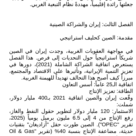
جعلتها رائدة إقليمياً، مهددةً نظام التبعية الغربي.
الفصل الثالث: إيران والشراكة الصينية
مقدمة: الصين كحليف استراتيجي
في مواجهة العقوبات الغربية، وجدت إيران في الصين
شريكاً استراتيجياً حول التحديات إلى فرص. هذا الفصل
يستعرض اتفاقية الشراكة الشاملة (2021)، دورها في
تعزيز التنمية الإيرانية، وتأثيرها على الاقتصاد والمجتمع،
مبرزاً كيف أصبح هذا التحالف تهديداً للهيمنة الغربية.
اتفاقية الـ25 عاماً: أسس التعاون
الطاقة: تعزيز الإنتاج
وقّعت إيران والصين اتفاقية 2021 بـ400 مليار دولار،
شملت:
الاستثمار: 120 مليار دولار لتطوير حقول النفط والغاز،
رفع الإنتاج من 4 إلى 6.5 مليون برميل يومياً (2025،
تقرير "OPEC"). الصين طورت حقل "آزاديغان" بتقنيات
حديثة، مضاعفة الإنتاج بنسبة 40% (تقرير "Oil & Gas