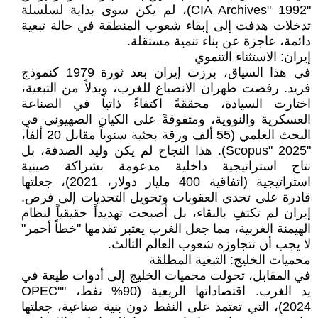
"CIA Archives" 1992)، لم يكن سوى بداية لسلسلة
تدخلات هدفت إلى إبقاء شعوب المنطقة في حالة تبعية
دائمة، عاجزة عن بناء تنمية مستقلة.
إيران: الاستثناء التنموي
في هذا السياق، برزت إيران بعد ثورة 1979 كنموذج
فريد. رفضت طهران الانصياع للغرب، وبدلاً من التبعية،
اختارت السيادة، محققةً اكتفاءً ذاتياً في الصناعة
العسكرية والنووية، ومتفوقةً على الكيان الصهيوني في
البحث العلمي (55 ألف ورقة بحثية سنوياً مقابل 20 ألفاً،
"Scopus" 2025). هذا النجاح لم يكن وليد الصدفة، بل
نتاج استراتيجية داخلية مدعومة بشراكة صينية
استراتيجية (اتفاقية 400 مليار دولار، 2021)، جعلتها
قادرة على تحدي العقوبات وتحويل التحديات إلى فرص.
إيران لم تكتفِ بالبقاء، بل أصبحت تهديداً حقيقياً لنظام
الهيمنة الغربية، مما جعل الغرب يعتبر تقدمها "خطاً أحمر"
لا يجب أن تتجاوزه شعوب العالم الثالث.
محميات الخليج: التبعية المطلقة
في المقابل، تحولت محميات الخليج إلى أدوات طيعة في
يد الغرب. اقتصاداتها الريعية (90% نفط، "OPEC"
2024)، التي تعتمد على النفط دون بنية صناعية، جعلتها