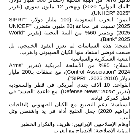
تدمير 70% من البنية التحتية (خسائر 300 مليار دولار،
"البنك الدولي" 2020) وتهجير 12 مليون سوري (تقرير
"UNHCR" 2025).
اليمن: الحرب السعودية (100 مليار دولار، "SIPRI"
2025) تسببت في مجاعة (20 مليون متضرر، "UNICEF"
2025) وتدمير 60% من البنية التحتية (تقرير "World
Bank" 2025).
النتيجة: هذه السياسات لم تعزز النفوذ الخليجي، بل
صنعت فوضى استفاد منها الكيان الصهيوني والغرب.
التبعية العسكرية والسياسية
السلاح: 95% من الأسلحة أمريكية (تقرير "Arms
Control Association" 2024)، مع صفقات بـ200 مليار
دولار (2010-2025، "SIPRI").
القواعد: 10 آلاف جندي أمريكي في قطر والسعودية
(تقرير "Defense News" 2025)، مع قاعدة "العيديد" في
قطر كمركز قيادة.
السياسة: دعم التطبيع مع الكيان الصهيوني (اتفاقيات
إبراهيم 2020) جعل الخليج أداة في يد واشنطن وتل
أبيب.
أوهام الإصلاحيين الإيرانيين: ظريف والتكرار الخطير
الرؤية الإصلاحية: الاندماج مع الغرب