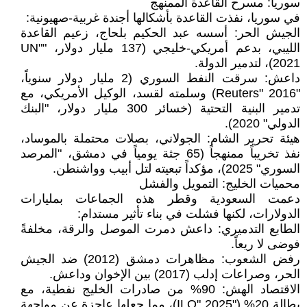
سوريا: مسرح القاعدة الممنهج
في سوريا، نفذت القاعدة بأشكالها أجندة غربية-صهيونية:
الجيش الحر: أسسه عبد الحكيم بلحاج، زعيم القاعدة
الليبي، بدعم أمريكي-خليجي (137 مليار دولار، "UN"
2021)، لتدمير الدولة.
داعش: سرقت النفط السوري (2 مليار دولار سنوياً،
"Reuters" 2016) وسلمته لقسد، الوكيل الأمريكي، مع
تدمير البنية التحتية (خسائر 300 مليار دولار، "البنك
الدولي" 2020).
هيئة تحرير الشام: الجولاني، بصلات محتملة بالموساد،
نفذ تخريباً ممنهجاً (65 جثة يومياً في دمشق، "المرصد
السوري" 2025)، مؤكداً تبعيته لتل أبيب وواشنطن.
محميات الخليج: التمويل والفشل
دعمت السعودية وقطر هذه الجماعات بمليارات
الدولارات، لكنها فشلت في بناء تأثير مستدام:
الطابع التدميري: داعش دمرت الموصل والرقة، مخلفةً
فوضى لا ريعاً.
رفض الشعوب: مظاهرات دمشق (2012) ضد الجيش
الحر، وصراعات إدلب (2017) بين الإخوان وداعش.
الاقتصاد الهش: 90% من صادرات الخليج نفطية، مع
بطالة 20% ("ILO" 2025)، مما جعلها عاجزة عن مواجهة