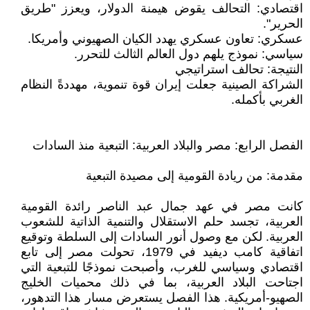
اقتصادي: التحالف يقوض هيمنة الدولار، ويعزز "طريق
الحرير".
عسكري: تعاون عسكري يهدد الكيان الصهيوني وأمريكا.
سياسي: نموذج يلهم دول العالم الثالث للتحرر.
النتيجة: تحالف استراتيجي
الشراكة الصينية جعلت إيران قوة تنموية، مهددةً النظام
الغربي بأكمله.
الفصل الرابع: مصر والبلاد العربية: التبعية منذ السادات
مقدمة: من ريادة القومية إلى مصيدة التبعية
كانت مصر في عهد جمال عبد الناصر رائدة القومية
العربية، تجسد حلم الاستقلال والتنمية الذاتية للشعوب
العربية. لكن مع وصول أنور السادات إلى السلطة وتوقيع
اتفاقية كامب ديفيد في 1979، تحولت مصر إلى تابع
اقتصادي وسياسي للغرب، وأصبحت نموذجًا للتبعية التي
اجتاحت البلاد العربية، بما في ذلك محميات الخليج
الصهيو-أمريكية. هذا الفصل يستعرض مسار هذا التدهور،