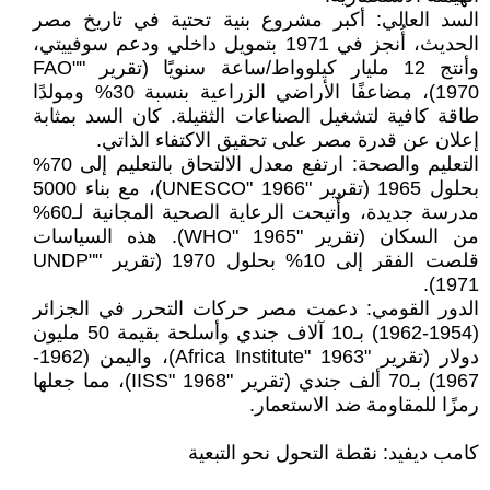
السد العالي: أكبر مشروع بنية تحتية في تاريخ مصر
الحديث، أُنجز في 1971 بتمويل داخلي ودعم سوفييتي،
وأنتج 12 مليار كيلوواط/ساعة سنويًا (تقرير "FAO"
1970)، مضاعفًا الأراضي الزراعية بنسبة 30% ومولدًا
طاقة كافية لتشغيل الصناعات الثقيلة. كان السد بمثابة
إعلان عن قدرة مصر على تحقيق الاكتفاء الذاتي.
التعليم والصحة: ارتفع معدل الالتحاق بالتعليم إلى 70%
بحلول 1965 (تقرير "UNESCO" 1966)، مع بناء 5000
مدرسة جديدة، وأُتيحت الرعاية الصحية المجانية لـ60%
من السكان (تقرير "WHO" 1965). هذه السياسات
قلصت الفقر إلى 10% بحلول 1970 (تقرير "UNDP"
1971).
الدور القومي: دعمت مصر حركات التحرر في الجزائر
(1954-1962) بـ10 آلاف جندي وأسلحة بقيمة 50 مليون
دولار (تقرير "Africa Institute" 1963)، واليمن (1962-
1967) بـ70 ألف جندي (تقرير "IISS" 1968)، مما جعلها
رمزًا للمقاومة ضد الاستعمار.
كامب ديفيد: نقطة التحول نحو التبعية