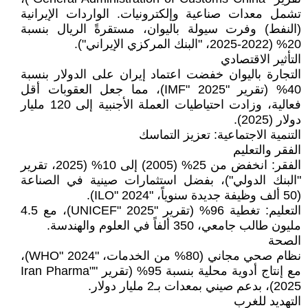
تشمل معدات صناعية وإلكترونيات. الواردات الإيرانية
(النفط) وفرت سيولة باليوان، مستقرةً الريال بنسبة
20% (2022-2025، "البنك المركزي الإيراني").
التأثير الاقتصادي
التجارة باليوان خفضت اعتماد إيران على الدولار بنسبة
40% (تقرير "IMF" 2025)، مما جعل العقوبات أقل
فعالية، وزادت احتياطيات العملة الأجنبية إلى 120 مليار
دولار (2025).
التنمية الاجتماعية: تعزيز التماسك
الفقر والتعليم
الفقر: انخفض من 25% (2005) إلى 10% (2025، تقرير
"البنك الدولي")، بفضل استثمارات صينية في الصناعة
(50 ألف وظيفة جديدة سنوياً، "ILO" 2024).
التعليم: تغطية 96% (تقرير "UNICEF" 2025)، مع 4.5
مليون طالب جامعي، 350 ألفاً في العلوم والهندسة.
الصحة
نظام صحي مجاني (80% من الخدمات، "WHO" 2024)،
مع إنتاج أدوية محلية بنسبة 95% (تقرير "Iran Pharma"
2025)، بدعم صيني بمعدات بـ2 مليار دولار.
التهديد للغرب