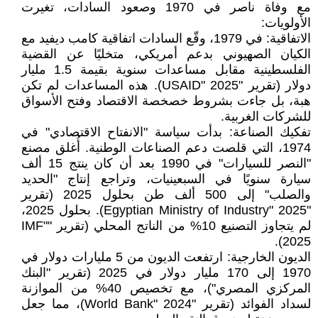
مع وفاة ناصر في 1970 وصعود السادات، تغيرت
الأولويات:
الاتفاقية: في 1979، وقّع السادات اتفاقية كامب ديفيد مع
الكيان الصهيوني بدعم أمريكي، متخليًا عن القضية
الفلسطينية مقابل مساعدات سنوية بقيمة 1.5 مليار
دولار (تقرير "USAID" 2025). هذه المساعدات لم تكن
هبة، بل جاءت بشروط خصخصة الاقتصاد وفتح الأسواق
للشركات الغربية.
تفكيك الصناعة: بدأت سياسة "الانفتاح الاقتصادي" في
1974، التي قلصت دعم الصناعات الوطنية. أُغلق مصنع
"النصر للسيارات" في 1990 بعد أن كان ينتج 15 ألف
سيارة سنويًا في السبعينيات، وتراجع إنتاج "الحديد
والصلب" إلى 500 ألف طن بحلول 2025 (تقرير
"Egyptian Ministry of Industry" 2025). بحلول 2025،
لم يتجاوز التصنيع 10% من الناتج المحلي (تقرير "IMF"
2025).
الديون الخارجية: ارتفعت الديون من 5 مليارات دولار في
1970 إلى 170 مليار دولار في 2025 (تقرير "البنك
المركزي المصري")، مع تخصيص 40% من الموازنة
لسداد الفوائد (تقرير "World Bank" 2024)، مما جعل