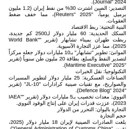
Journal" 2024).
التصدير: الصين اشترت 30% من نفط إيران (1.2 مليون
برميل يومياً، "Reuters" 2025)، مما خفف ضغط
العقوبات.
البنية التحتية: ربط الاقتصاد
السكك الحديدية: 60 مليار دولار لـ2500 كم جديدة،
ربطت طهران بميناء تشابهار (تقرير "World Bank"
2025)، مما عزز التجارة الآسيوية.
الموانئ: تطوير "تشابهار" بـ10 مليارات دولار جعله مركزاً
لتصدير النفط والسلع، بطاقة 20 مليون طن سنوياً (تقرير
"Maritime Executive" 2025).
التكنولوجيا: نقل الخبرات
الصناعات العسكرية: 25 مليار دولار لتطوير المسيرات
والصواريخ، مع تقنيات صينية كرادارات "JL-10" (تقرير
"Defence Blog" 2024).
النووي: معدات تخصيب بـ5 مليارات دولار (تقرير "IAEA"
2023)، عززت قدرات إيران على إنتاج الوقود النووي.
التجارة باليوان: التحرر من الدولار
حجم التجارة
بلغت الصادرات الصينية لإيران 18 مليار دولار (2025،
تقرير "General Administration of Customs China")،