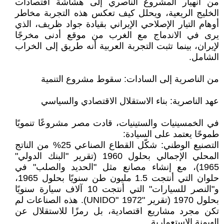
من انهيار المشروع الناصري إلى هشاشة اقتصادات
الخليج الريعية، ويحلل كيف تعكس هذه التجربة مخاطر
أوهام التيار الإصلاحي الإيراني بقيادة جواد ظريف، الذي
يرى في الاندماج مع الغرب من موقع أدنى مخرجًا
لإيران، بينما تثبت التجربة العربية أنه طريق إلى الخراب
الشامل.
من الناصرية إلى السادات: سقوط مشروع التنمية
عهد الناصرية: بناء الاستقلال الاقتصادي والسياسي
في الخمسينيات والستينيات، قادت مصر مشروعًا تنمويًا
طموحًا يعتمد على السيادة:
التصنيع الوطني: شكّل القطاع الصناعي 25% من الناتج
المحلي الإجمالي بحلول 1960 (تقرير "البنك الدولي"
1965)، مع إنشاء مصانع مثل "الحديد والصلب" في
حلوان التي أنتجت 1.5 مليون طن سنويًا بحلول 1965،
و"النصر للسيارات" التي أنتجت 10 آلاف سيارة سنويًا
بحلول 1970 (تقرير "UNIDO" 1972). هذه الصناعات لم
تكن مجرد مشاريع اقتصادية، بل رمزًا للاستقلال عن
الهيمنة الاستعمارية.