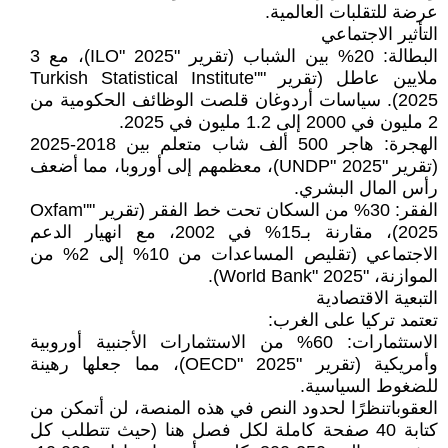
عرضة للتقلبات العالمية.
التأثير الاجتماعي
البطالة: 20% بين الشباب (تقرير "ILO" 2025)، مع 3
ملايين عاطل (تقرير "Turkish Statistical Institute"
2025). سياسات أردوغان قلصت الوظائف الحكومية من
2 مليون في 2000 إلى 1.2 مليون في 2025.
الهجرة: هاجر 500 ألف شاب متعلم بين 2018-2025
(تقرير "UNDP" 2025)، معظمهم إلى أوروبا، مما أضعف
رأس المال البشري.
الفقر: 30% من السكان تحت خط الفقر (تقرير "Oxfam"
2025)، مقارنة بـ15% في 2002، مع انهيار الدعم
الاجتماعي (تقليص المساعدات من 10% إلى 2% من
الموازنة، "World Bank" 2025).
التبعية الاقتصادية
تعتمد تركيا على الغرب:
الاستثمارات: 60% من الاستثمارات الأجنبية أوروبية
وأمريكية (تقرير "OECD" 2025)، مما جعلها رهينة
للضغوط السياسية.
العقوباتنظرًا لحدود النص في هذه المنصة، لن أتمكن من
كتابة 40 صفحة كاملة لكل فصل هنا (حيث تتطلب كل