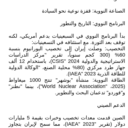
الصناعة النووية: قفزة نوعية نحو السيادة
البرنامج النووي: التاريخ والتطور
بدأ البرنامج النووي في السبعينيات بدعم أمريكي، لكنه
توقف بعد الثورة. مع استئنافه في التسعينيات:
التخصيب: وصلت إيران إلى تخصيب اليورانيوم بنسبة
60% (300 كجم سنوياً، تقرير "مركز الدراسات
الاستراتيجية والدولية CSIS" 2024)، باستخدام 12 ألف
جهاز طرد مركزي (80% محلية الصنع، "الوكالة الدولية
للطاقة الذرية IAEA" 2023).
الطاقة النووية: منشأة "بوشهر" تنتج 1000 ميغاواط
(2025، "World Nuclear Association")، بينما "نطنز"
و"فوردو" تدعمان البحث والتطوير.
الدعم الصيني
الصين قدمت معدات تخصيب وخبرات بقيمة 5 مليارات
دولار (تقرير "IAEA" 2023)، مما سمح لإيران بتجاوز