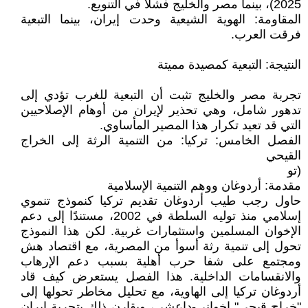
2025)، بينما مصر والخليج فشلا في التنويع.
المقاومة: الهوية الشيعية وحدت إيران، بينما التبعية
فرقت العرب.
النتيجة: التبعية كمصيدة مميتة
تجربة مصر والخليج تثبت أن التبعية للغرب تؤدي إلى
تدهور شامل، وهي تحذير لإيران من أوهام الإصلاحيين
التي قد تعيد تكرار هذا المصير المأساوي.
الفصل الخامس: تركيا: من التنمية الرثة إلى الخراج
القيحي
(تو
مقدمة: أردوغان ووهم التنمية الإسلامية
حاول رجب طيب أردوغان تقديم تركيا كنموذج تنموي
إسلامي منذ توليه السلطة في 2002، مستندًا إلى دعم
الإخوان المسلمين واستثمارات غربية. لكن هذا النموذج
تحول إلى تنمية رثة أسوأ من المصرية، مع اقتصاد هش
ومجتمع على شفا حرب أهلية بسبب دعم الإرهاب
والانقسامات الداخلية. هذا الفصل يستعرض كيف قاد
أردوغان تركيا إلى الهاوية، مع تحليل مخاطر تحولها إلى
"خراج قيحي" إخواني-داعشي، ويقارن ذلك بتجربة إيران