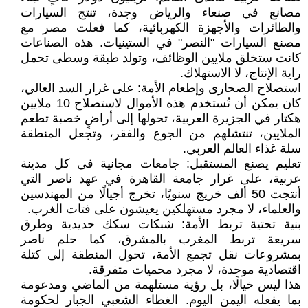
مصانع في صنعاء والرياض وجدة، تنتج السيارات
والطائرات والأجهزة الكهربائية، كما فعلت مصر مع
مصنع السيارات "النصر" في الستينيات. هذه الصناعات
كانت ستخلق ملايين الوظائف، وتولد طبقة وسطى تحمل
راية الإنتاج، لا الاستهلاك.
استصلاح الصحارى وإطعام الأمة: على غرار السد العالي،
كان يمكن أن تُستخدم هذه الأموال لاستصلاح 10 ملايين
هكتار في الجزيرة العربية، تحولها إلى أراضٍ خصبة تطعم
الملايين، تنتشلهم من الجوع والفقر، وتجعل المنطقة
سلة غذاء العالم العربي.
تعليم يصنع المستقبل: جامعات مجانية في كل مدينة
عربية، على غرار جامعة القاهرة في عهد ناصر التي
أنتجت 50 ألف خريج سنويًا، تخرج أجيالًا من المهندسين
والعلماء، لا مجرد مستهلكين يعيشون على فتات الغرب.
بنية تحتية تربط الأمة: شبكات سكك حديدية وطرق
سريعة تربط المغرب بالمشرق، كما حلم ناصر
بمشروعات نقل تجمع الأمة، تحول المنطقة إلى كتلة
اقتصادية موحدة، لا مجرد محميات متفرقة.
هذا ليس خيالًا، بل رؤية مستلهمة من الماضي ومدعومة
بما يفعله اليمن اليوم. الغطاء الشعبي الجبار لحكومة