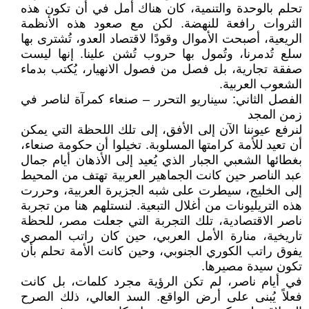
تحلم بالوحدة والتنمية، كان هناك أمل في أن تكون هذه
الثروات رافعة للنهضة. لكن مع صعود هذه الأنظمة
الريعية، أصبحت الأموال وقودًا لاقتصاد العدو، تُشترى بها
سلع تُدمرنا، وتُمول بها حروب تُشن علينا. إنها ليست
صفقة تجارية، بل فصل من فصول الانهيار، يُكتب بدماء
الشعوب العربية.
الفصل الثاني: سيناريو التحرر – صنعاء كمرآة لناصر في
زمن المجد
لنرفع عيوننا الآن إلى الأفق، إلى تلك اللحظة التي يمكن
أن تعيد للأمة كرامتها المسلوبة. تخيلوا أن حكومة صنعاء،
بغطائها الشعبي الجبار الذي يُعيد إلى الأذهان أيام جمال
عبد الناصر حين كانت الجماهير العربية تهتف من المحيط
إلى الخليج، سيطرت على شبه الجزيرة العربية، وحررت
هذه التريليونات من أغلال التبعية. لنستلهم هنا من تجربة
ناصر الاقتصادية، تلك التجربة التي جعلت مصر، للحظة
تاريخية، منارة الأمل العربي، حين كان راتب المصري
يفوق راتب الكوري الجنوبي، وحين كانت الأمة تحلم بأن
تكون سيدة مصيرها.
في أيام ناصر، لم تكن الرؤية مجرد كلمات، بل كانت
فعلاً يُبنى على أرض الواقع. السد العالي، ذلك الصرح