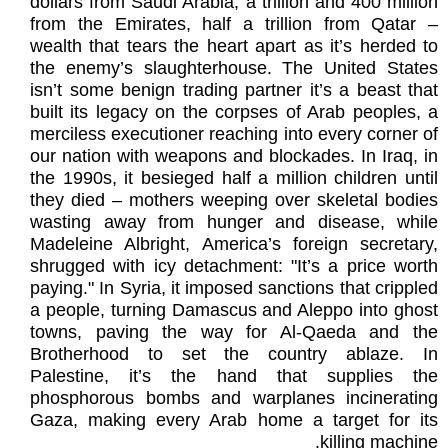
dollars from Saudi Arabia, a trillion and 400 million
from the Emirates, half a trillion from Qatar –
wealth that tears the heart apart as it’s herded to
the enemy’s slaughterhouse. The United States
isn’t some benign trading partner it’s a beast that
built its legacy on the corpses of Arab peoples, a
merciless executioner reaching into every corner of
our nation with weapons and blockades. In Iraq, in
the 1990s, it besieged half a million children until
they died – mothers weeping over skeletal bodies
wasting away from hunger and disease, while
Madeleine Albright, America’s foreign secretary,
shrugged with icy detachment: "It’s a price worth
paying." In Syria, it imposed sanctions that crippled
a people, turning Damascus and Aleppo into ghost
towns, paving the way for Al-Qaeda and the
Brotherhood to set the country ablaze. In
Palestine, it’s the hand that supplies the
phosphorous bombs and warplanes incinerating
Gaza, making every Arab home a target for its
killing machine.