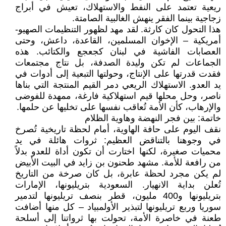
ريعية تعتمد على النفط والاستهلاك، تعيش في أبراج
زجاجية بينما الفقر ينهش الغالبية الصامتة.
هذا التحول كان كارثة. لقد مهد لظهور التنظيمات الصهيو-
أمريكية – الإخوان المسلمين، القاعدة، داعش، وحتى
العصابات الفاشية في لبنان كجعجع والكتائب. هذه
الجماعات لم تكن وليدة الصدفة، بل نتاج مجتمعات
فقدت قدرتها على الإنتاج، وحولتها التبعية إلى أدوات في
يد العدو. الاستهلاك الريعي دمر القيم المنتجة التي بناها
ناصر، وحل محلها قيم استهلاكية فارغة، ممهدة للفوضى
والإرهاب، كأن الأمة تُعاقب نفسها على تخليها عن حلمها.
خاتمة: بين فجر النهضة وهاوية الظلام
نقف اليوم على حافة الهاوية، أمام لحظة تاريخية تُصرخ
في وجوهنا بالتناقض العظيم: ثروات هائلة في يد
محميات صغيرة، لكنها اختارت أن تكون أداة للعدو بدلاً
من رافعة للأمة. مشهد طحنون بن زايد في البيت الأبيض
لم يكن مجرد لحظة عابرة، بل كان صرخة من التاريخ
تُعلن بداية الانهيار. السعودية بتريليونها، الإمارات
بتريليونها و400 مليون، قطر بنصف تريليونها لتدمير
سوريا وربع تريليونها لتبذير الأولمبياد – كل منها أضافت
طعنة في خاصرة الأمة، تحولت بها ثرواتنا إلى أسلحة