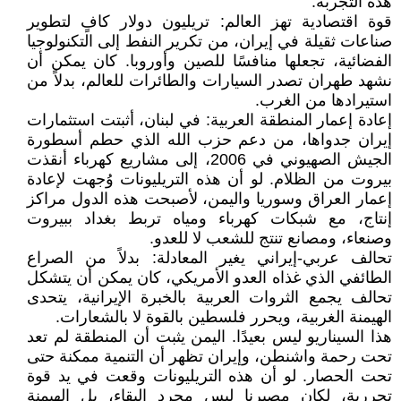
هذه التجربة:
قوة اقتصادية تهز العالم: تريليون دولار كافٍ لتطوير
صناعات ثقيلة في إيران، من تكرير النفط إلى التكنولوجيا
الفضائية، تجعلها منافسًا للصين وأوروبا. كان يمكن أن
نشهد طهران تصدر السيارات والطائرات للعالم، بدلاً من
استيرادها من الغرب.
إعادة إعمار المنطقة العربية: في لبنان، أثبتت استثمارات
إيران جدواها، من دعم حزب الله الذي حطم أسطورة
الجيش الصهيوني في 2006، إلى مشاريع كهرباء أنقذت
بيروت من الظلام. لو أن هذه التريليونات وُجهت لإعادة
إعمار العراق وسوريا واليمن، لأصبحت هذه الدول مراكز
إنتاج، مع شبكات كهرباء ومياه تربط بغداد ببيروت
وصنعاء، ومصانع تنتج للشعب لا للعدو.
تحالف عربي-إيراني يغير المعادلة: بدلاً من الصراع
الطائفي الذي غذاه العدو الأمريكي، كان يمكن أن يتشكل
تحالف يجمع الثروات العربية بالخبرة الإيرانية، يتحدى
الهيمنة الغربية، ويحرر فلسطين بالقوة لا بالشعارات.
هذا السيناريو ليس بعيدًا. اليمن يثبت أن المنطقة لم تعد
تحت رحمة واشنطن، وإيران تظهر أن التنمية ممكنة حتى
تحت الحصار. لو أن هذه التريليونات وقعت في يد قوة
تحررية، لكان مصيرنا ليس مجرد البقاء، بل الهيمنة