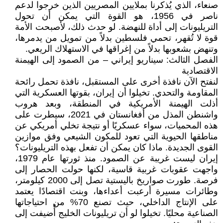
صنعاء، الذي يُذكرنا بملايين المصريين الذين خرجوا لدعم
ناصر في 1956، هو القوة التي يمكن أن تحول
التريليونات إلى أداة للنهضة. لو حدث ذلك، لأصبحت الأمة
قوة لا تُقهر، تحمي فلسطين بدلاً من تمويل من يدمرها،
وتنهض بشعوبها بدلاً من إغراقها في الاستهلاك الريعي.
الفصل الثالث: سيناريو إيراني – من الصمود إلى الهيمنة
الاقتصادية
لنفتح الآن نافذة أخرى على المستقبل، نافذة تحمل رائحة
المقاومة والتحدي. تخيلوا أن إيران، بقوتها العسكرية التي
أذلت الهيمنة الأمريكية في المنطقة، وبعد هروب
واشنطن المذل من أفغانستان في 2021، سيطرت على
هذه المحميات، سواء عسكريًا أو نتيجة تخلي أمريكي عن
مناطقها الحيوية التي تعود للمكون الشيعي وفق موازين
القوى الجديدة. ماذا كان يمكن أن تفعل بهذه التريليونات؟
إيران ليست غريبة عن الصمود. منذ ثورتها عام 1979،
واجهت عقوبات غربية قاسية، لكنها حولت الحصار إلى
فرصة. طورت صواريخ باليستية تصل إلى 2000 كيلومتر،
وطائرات مسيرة أرعبت أعداءها، وبنت اقتصادًا يعتمد
على الإنتاج الداخلي، حيث تصنع 70% من احتياجاتها
الصناعية محليًا. تخيلوا لو أن تريليونات الخليج أُضيفت إلى