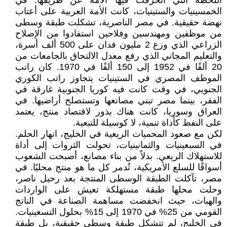
اللحظة التي انحرفت فيها الأمة عن طريقها. في
الخمسينيات والستينيات، كانت الأمة العربية على أعتاب
نهضة حقيقية. في مصر الناصرية، تشكلت طبقة وسطى
من موظفين ومهندسين وفلاحين استفادوا من الإصلاح
الزراعي الذي وزع 2 مليون فدان على 500 ألف أسرة،
والتعليم المجاني الذي رفع معدل الالتحاق بالجامعات من
20 ألفًا في 1952 إلى 150 ألفًا في 1970. كان راتب
الموظف المصري في الستينيات يتجاوز راتب الكوري
الجنوبي، في وقت كانت فيه كوريا الجنوبية غارقة في
الفقر، بينما مصر تبني مصانعها وتستصلح أراضيها. في
العراق وسوريا، كانت هناك بذور لاقتصاد منتج، يعتمد
على النفط كأداة تنمية، لا كوسيلة للتبعية.
لكن مع صعود المحميات الريعية في الخليج، انهار الحلم.
في السبعينيات والثمانينيات، تحولت الثروات إلى أداة
للاستهلاك الريعي. بدلاً من بناء مصانع، أصبحت الشعوب
أسواقًا للسلع الأمريكية، تُدمر كل ما هو منتج محليًا. في
مصر، تآكلت الطبقة الوسطى المنتجة بعد رحيل ناصر،
وحلت محلها طبقة مستهلكة تعيش على الواردات
والهبات، حيث انخفضت مساهمة الصناعة في الناتج
القومي من 25% في 1970 إلى 15% بحلول التسعينيات.
في الخليج، لم تتشكل طبقة وسطى حقيقية، بل طبقة