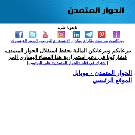
تابعونا على:
بودكاست
بنترست
تيلكرام
لينكدإن
الانستغرام
اليوتيوب
التويتر
الفيسبوك
تبرعاتكم وتبرعاتكن المالية تحفظ استقلال الحوار المتمدن،
فشاركونا في دعم استمرارية هذا الفضاء اليساري الحر
[اشترك في قناة ‫«الحوار المتمدن» على اليوتيوب]
الحوار المتمدن - موبايل
الموقع الرئيسي