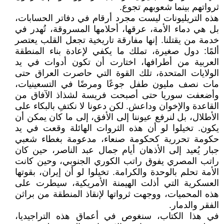
ثرواتهم بينما شعوبهم تجوع.
هذه التريليونات ليست مجرد أرقام في دفاتر الحسابات،
بل هي دماء الأمة، عرقها، أحلامها المسروقة، تُهدر في
خدمة من يقتلنا. إنها مفارقة تاريخية تجعل القلب يعتصر
ألمًا: دول صغيرة، تملك ما يكفي لإعادة بناء المنطقة
العربية من أطرافها، اختارت أن تكون أدوات في يد
الولايات المتحدة، تلك القوة التي حاصرت العراق حتى
مات نصف مليون طفل جوعًا ومرضًا في التسعينيات،
وأضعفت سوريا حتى أصبحت فريسة لشذاذ الآفاق من
القاعدة والإخوان وداعش. لكن دعونا لا نكتفِ بالبكاء على
الأطلال، بل لنرفع عيوننا إلى الأفق، إلى ما كان يمكن أن
يكون. تخيلوا لو أن هذه الثروات الهائلة وقعت في يد
حكومة تحررية كحكومة صنعاء، مدعومة بغطاء شعبي
جبار يُعيد إلى الأذهان أيام جمال عبد الناصر، حين كان
راتب المصري يفوق راتب الكوري الجنوبي، وحين كانت
الأمة تحلم بالوحدة والكرامة. تخيلوا لو أن إيران، بقوتها
العسكرية التي أذلت الهيمنة الأمريكية، سيطرت على
هذه المحميات، ووجهت ثرواتها لإنقاذ المنطقة من براثن
الفقر والدمار.
في هذا الكتاب، سنغوص في أعماق هذه التراجيديا،