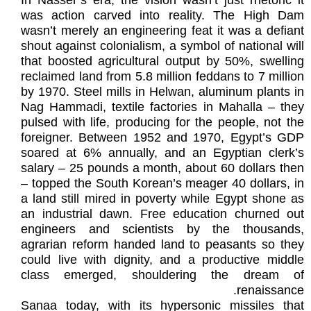
In Nasser’s era, the vision wasn’t just rhetoric it
was action carved into reality. The High Dam
wasn’t merely an engineering feat it was a defiant
shout against colonialism, a symbol of national will
that boosted agricultural output by 50%, swelling
reclaimed land from 5.8 million feddans to 7 million
by 1970. Steel mills in Helwan, aluminum plants in
Nag Hammadi, textile factories in Mahalla – they
pulsed with life, producing for the people, not the
foreigner. Between 1952 and 1970, Egypt’s GDP
soared at 6% annually, and an Egyptian clerk’s
salary – 25 pounds a month, about 60 dollars then
– topped the South Korean’s meager 40 dollars, in
a land still mired in poverty while Egypt shone as
an industrial dawn. Free education churned out
engineers and scientists by the thousands,
agrarian reform handed land to peasants so they
could live with dignity, and a productive middle
class emerged, shouldering the dream of
renaissance.
Sanaa today, with its hypersonic missiles that