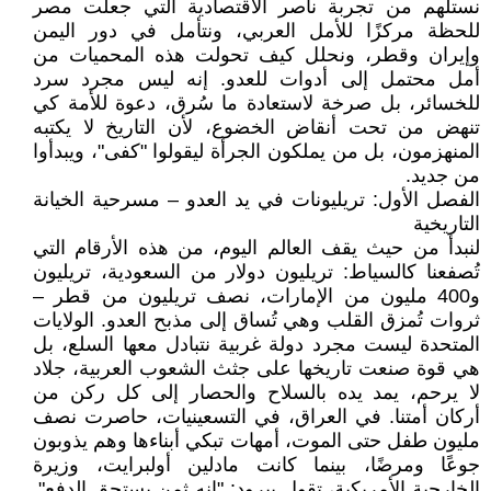
نستلهم من تجربة ناصر الاقتصادية التي جعلت مصر
للحظة مركزًا للأمل العربي، ونتأمل في دور اليمن
وإيران وقطر، ونحلل كيف تحولت هذه المحميات من
أمل محتمل إلى أدوات للعدو. إنه ليس مجرد سرد
للخسائر، بل صرخة لاستعادة ما سُرق، دعوة للأمة كي
تنهض من تحت أنقاض الخضوع، لأن التاريخ لا يكتبه
المنهزمون، بل من يملكون الجرأة ليقولوا "كفى"، ويبدأوا
من جديد.
الفصل الأول: تريليونات في يد العدو – مسرحية الخيانة
التاريخية
لنبدأ من حيث يقف العالم اليوم، من هذه الأرقام التي
تُصفعنا كالسياط: تريليون دولار من السعودية، تريليون
و400 مليون من الإمارات، نصف تريليون من قطر –
ثروات تُمزق القلب وهي تُساق إلى مذبح العدو. الولايات
المتحدة ليست مجرد دولة غربية نتبادل معها السلع، بل
هي قوة صنعت تاريخها على جثث الشعوب العربية، جلاد
لا يرحم، يمد يده بالسلاح والحصار إلى كل ركن من
أركان أمتنا. في العراق، في التسعينيات، حاصرت نصف
مليون طفل حتى الموت، أمهات تبكي أبناءها وهم يذوبون
جوعًا ومرضًا، بينما كانت مادلين أولبرايت، وزيرة
الخارجية الأمريكية، تقول ببرود: "إنه ثمن يستحق الدفع".