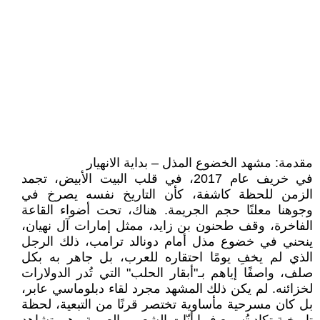
مقدمة: مشهد الخضوع المذل – بداية الانهيار
في خريف عام 2017، في قلب البيت الأبيض، تجمد
الزمن للحظة كاشفة، كأن التاريخ نفسه يصرخ في
وجوهنا معلنًا حجم الجريمة. هناك، تحت أضواء القاعة
الفاخرة، وقف طحنون بن زايد، ممثل إمارات آل نهيان،
ينحني في خضوع مذل أمام دونالد ترامب، ذلك الرجل
الذي لم يخفِ يومًا احتقاره للعرب، بل جاهر به بكل
صلف، واصفًا إياهم بـ"أبقار الحلب" التي تُدر الدولارات
لخزائنه. لم يكن ذلك المشهد مجرد لقاء دبلوماسي عابر،
بل كان مسرحية مأساوية تختصر قرنًا من التبعية، لحظة