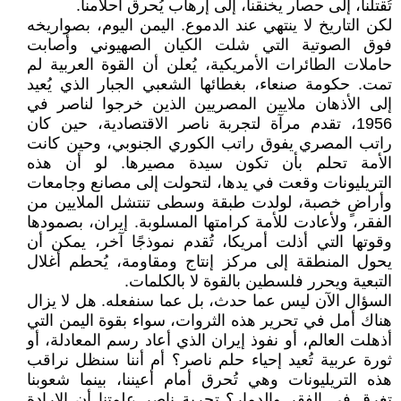
تُقتلنا، إلى حصار يخنقنا، إلى إرهاب يُحرق أحلامنا.
لكن التاريخ لا ينتهي عند الدموع. اليمن اليوم، بصواريخه
فوق الصوتية التي شلت الكيان الصهيوني وأصابت
حاملات الطائرات الأمريكية، يُعلن أن القوة العربية لم
تمت. حكومة صنعاء، بغطائها الشعبي الجبار الذي يُعيد
إلى الأذهان ملايين المصريين الذين خرجوا لناصر في
1956، تقدم مرآة لتجربة ناصر الاقتصادية، حين كان
راتب المصري يفوق راتب الكوري الجنوبي، وحين كانت
الأمة تحلم بأن تكون سيدة مصيرها. لو أن هذه
التريليونات وقعت في يدها، لتحولت إلى مصانع وجامعات
وأراضٍ خصبة، لولدت طبقة وسطى تنتشل الملايين من
الفقر، ولأعادت للأمة كرامتها المسلوبة. إيران، بصمودها
وقوتها التي أذلت أمريكا، تُقدم نموذجًا آخر، يمكن أن
يحول المنطقة إلى مركز إنتاج ومقاومة، يُحطم أغلال
التبعية ويحرر فلسطين بالقوة لا بالكلمات.
السؤال الآن ليس عما حدث، بل عما سنفعله. هل لا يزال
هناك أمل في تحرير هذه الثروات، سواء بقوة اليمن التي
أذهلت العالم، أو نفوذ إيران الذي أعاد رسم المعادلة، أو
ثورة عربية تُعيد إحياء حلم ناصر؟ أم أننا سنظل نراقب
هذه التريليونات وهي تُحرق أمام أعيننا، بينما شعوبنا
تغرق في الفقر والدمار؟ تجربة ناصر علمتنا أن الإرادة