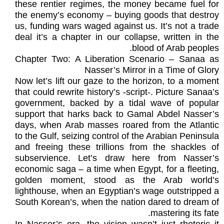
these rentier regimes, the money became fuel for
the enemy’s economy – buying goods that destroy
us, funding wars waged against us. It’s not a trade
deal it’s a chapter in our collapse, written in the
blood of Arab peoples.
Chapter Two: A Liberation Scenario – Sanaa as
Nasser’s Mirror in a Time of Glory
Now let’s lift our gaze to the horizon, to a moment
that could rewrite history’s -script-. Picture Sanaa’s
government, backed by a tidal wave of popular
support that harks back to Gamal Abdel Nasser’s
days, when Arab masses roared from the Atlantic
to the Gulf, seizing control of the Arabian Peninsula
and freeing these trillions from the shackles of
subservience. Let’s draw here from Nasser’s
economic saga – a time when Egypt, for a fleeting,
golden moment, stood as the Arab world’s
lighthouse, when an Egyptian’s wage outstripped a
South Korean’s, when the nation dared to dream of
mastering its fate.