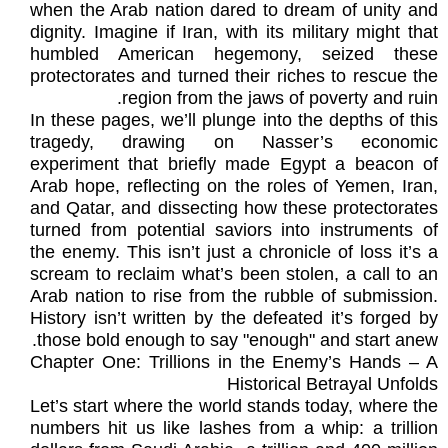
when the Arab nation dared to dream of unity and
dignity. Imagine if Iran, with its military might that
humbled American hegemony, seized these
protectorates and turned their riches to rescue the
region from the jaws of poverty and ruin.
In these pages, we’ll plunge into the depths of this
tragedy, drawing on Nasser’s economic
experiment that briefly made Egypt a beacon of
Arab hope, reflecting on the roles of Yemen, Iran,
and Qatar, and dissecting how these protectorates
turned from potential saviors into instruments of
the enemy. This isn’t just a chronicle of loss it’s a
scream to reclaim what’s been stolen, a call to an
Arab nation to rise from the rubble of submission.
History isn’t written by the defeated it’s forged by
those bold enough to say "enough" and start anew.
Chapter One: Trillions in the Enemy’s Hands – A
Historical Betrayal Unfolds
Let’s start where the world stands today, where the
numbers hit us like lashes from a whip: a trillion