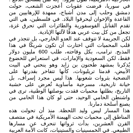
في سوريا، فرضت عقوبات أعجزت الشعب، حولت
دمشق وحلب إلى مدن أشباح، ممهدة للإرهابيين من
القاعدة والإخوان ليحرقوا البلاد. في فلسطين، هي التي
تقدم القنابل الفوسفورية والطائرات التي تحرق غزة،
تجعل من كل بيت عربي هدفًا لآلتها الإبادية.
لكن الجريمة لا تتوقف عند العدو الخارجي، بل تتجذر في
قلب المحميات التي اختارت أن تكون شريكًا في هذا
المذبح. ترامب، بكل وقاحته، طلب 600 مليون دولار
فقط، لكن السعودية والإمارات، في استعراض للخضوع
يُذكرنا بمشهد طحنون بن زايد وهو ينحني في البيت
الأبيض، قدمتا تريليونات، كأنها تتفاخر بقدرتها على
التضحية بثروات شعوبها. هذا ليس مجرد إسراف، بل
خيانة تاريخية، مسرحية مأساوية تُعرض على خشبة
التاريخ، بطلتها محميات فقدت بوصلتها الوطنية، ترى في
واشنطن الحامي الوحيد، حتى لو كان هذا الحامي من
يصنع أسلحة دمارنا.
هذا المسار ليس وليد اللحظة. منذ أن تحولت هذه
المناطق إلى محميات تحت الهيمنة الأمريكية في منتصف
القرن العشرين، بدأت ثرواتها تنحرف عن مسارها
الطبيعي. في الخمسينيات والستينيات، كانت الأمة العربية