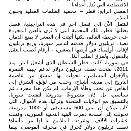
الاقتصادية التي تُذل أعداءنا.
الفصل الرابع: قطر – محمية الظلمات العقلية وجنون
التبذير
لننتقل الآن إلى فصل آخر في هذه التراجيديا، فصل
بطلتها قطر، تلك المحمية التي لا تُرى بالعين المجردة
على خريطة العالم، لكنها أثبتت أن الصغر لا يمنع الدمار.
نصف تريليون دولار قدمته لتدمير سوريا، وربع تريليون
لإقامة أولمبياد في أرضها الصغيرة – أرقام تُصيب العقل
بالذهول، وتُمزق القلب ألمًا.
في سوريا، كانت قطر الشيطان الذي أشعل النار. منذ
2011، ضخت نصف تريليون دولار لدعم جبهة النصرة
والإخوان المسلمين، تحولت بها دمشق من عاصمة
التاريخ إلى مدينة أشباح، وحلب من لؤلؤة الشرق إلى
أنقاض تئن تحت وطأة الإرهاب. لم يكن هذا مجرد دعم
سياسي، بل كان مشروعًا مدروسًا لتفتيت سوريا،
بالتنسيق مع الولايات المتحدة وتركيا. هذه الأموال، التي
كان يمكن أن تبني 500 مستشفى أو 1000 مدرسة،
تحولت إلى أسلحة دمرت البنية التحتية السورية، وقتلت
عشرات الآلاف، وشردت الملايين. يا لها من مأساة!
نصف تريليون دولار تُحرق في محرقة الفوضى، بينما