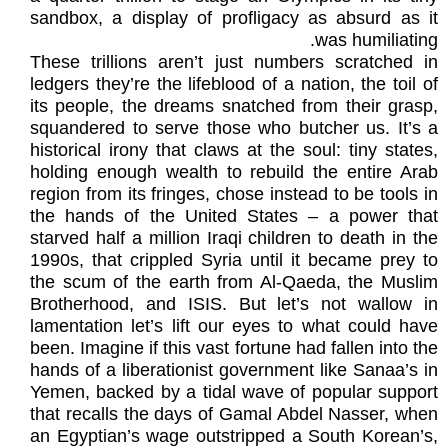
sandbox, a display of profligacy as absurd as it
was humiliating.
These trillions aren’t just numbers scratched in
ledgers they’re the lifeblood of a nation, the toil of
its people, the dreams snatched from their grasp,
squandered to serve those who butcher us. It’s a
historical irony that claws at the soul: tiny states,
holding enough wealth to rebuild the entire Arab
region from its fringes, chose instead to be tools in
the hands of the United States – a power that
starved half a million Iraqi children to death in the
1990s, that crippled Syria until it became prey to
the scum of the earth from Al-Qaeda, the Muslim
Brotherhood, and ISIS. But let’s not wallow in
lamentation let’s lift our eyes to what could have
been. Imagine if this vast fortune had fallen into the
hands of a liberationist government like Sanaa’s in
Yemen, backed by a tidal wave of popular support
that recalls the days of Gamal Abdel Nasser, when
an Egyptian’s wage outstripped a South Korean’s,