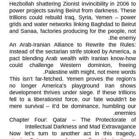
Hezbollah shattering Zionist invincibility in 2006 to
power projects saving Beirut from darkness. These
trillions could rebuild Iraq, Syria, Yemen – power
grids and water networks linking Baghdad to Beirut
and Sanaa, factories producing for the people, not
the enemy.
An Arab-Iranian Alliance to Rewrite the Rules:
Instead of the sectarian strife stoked by America, a
pact blending Arab wealth with Iranian know-how
could challenge Western dominion, freeing
Palestine with might, not mere words.
This isn’t far-fetched. Yemen proves the region’s
no longer America’s playground Iran shows
development thrives under siege. If these trillions
fell to a liberationist force, our fate wouldn’t be
mere survival – it’d be dominance, humbling our
enemies.
Chapter Four: Qatar – The Protectorate of
Intellectual Darkness and Mad Extravagance
Now let’s turn to another act in this tragedy,