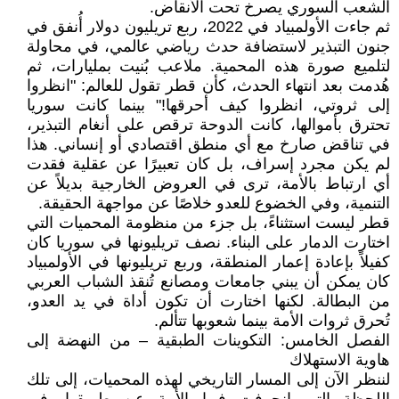
الشعب السوري يصرخ تحت الأنقاض.
ثم جاءت الأولمبياد في 2022، ربع تريليون دولار أُنفق في
جنون التبذير لاستضافة حدث رياضي عالمي، في محاولة
لتلميع صورة هذه المحمية. ملاعب بُنيت بمليارات، ثم
هُدمت بعد انتهاء الحدث، كأن قطر تقول للعالم: "انظروا
إلى ثروتي، انظروا كيف أحرقها!" بينما كانت سوريا
تحترق بأموالها، كانت الدوحة ترقص على أنغام التبذير،
في تناقض صارخ مع أي منطق اقتصادي أو إنساني. هذا
لم يكن مجرد إسراف، بل كان تعبيرًا عن عقلية فقدت
أي ارتباط بالأمة، ترى في العروض الخارجية بديلاً عن
التنمية، وفي الخضوع للعدو خلاصًا عن مواجهة الحقيقة.
قطر ليست استثناءً، بل جزء من منظومة المحميات التي
اختارت الدمار على البناء. نصف تريليونها في سوريا كان
كفيلاً بإعادة إعمار المنطقة، وربع تريليونها في الأولمبياد
كان يمكن أن يبني جامعات ومصانع تُنقذ الشباب العربي
من البطالة. لكنها اختارت أن تكون أداة في يد العدو،
تُحرق ثروات الأمة بينما شعوبها تتألم.
الفصل الخامس: التكوينات الطبقية – من النهضة إلى
هاوية الاستهلاك
لننظر الآن إلى المسار التاريخي لهذه المحميات، إلى تلك