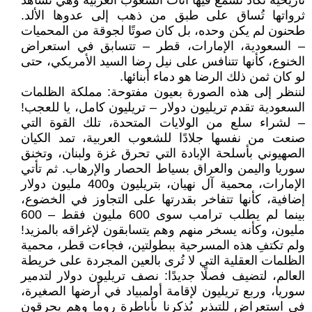
تاريخية تكاد تُسمع فيها أنّات الشعوب العربية وهي تشاهد
ثرواتها تُساق على طبق من ذهب إلى عدوها الألد.
طحنون لم يكن وحده، بل كان صوتًا لجوقة من المحميات
– السعودية، الإمارات، قطر – تتسابق في استعراض
الخنوع، كأنها تتنافس على نيل رضا السيد الأمريكي، حتى
لو كان ثمن ذلك الرضا هو دماء أبنائها.
لننظر إلى هذه الصورة بعيون مفتوحة: مملكة الظلمات
السعودية تقدم تريليون دولار – تريليون كامل، يا للعجب!
– لشراء سلع من الولايات المتحدة، تلك القوة التي
صنعت من نفسها جلادًا للشعوب العربية، تمد الكيان
الصهيوني بأسلحة الإبادة التي تحرق غزة ولبنان، وتخنق
سوريا واليمن والعراق بسياط الحصار والإرهاب. ثم تأتي
الإمارات، محمية آل نهيان، بتريليون و400 مليون دولار
إضافية، كأنها تتفاخر بقدرتها على التجاوز في الخضوع،
بينما لم يطلب ترامب سوى 600 مليون فقط – 600
مليون، وكأنه يسخر منهم وهم يتسابقون لإغراقه بالمزيد!
ولم تكتفِ هذه المسرحية ببطولتين، فجاءت قطر، محمية
الظلمات العقلية التي لا تُرى بالعين المجردة على خريطة
العالم، لتضيف فصلًا جديدًا: نصف تريليون دولار لتدمير
سوريا، وربع تريليون لإقامة أولمبياد في أرضها الصغيرة،
في استعراض للتبذير يُذكرنا بأباطرة روما وهم يحرقون