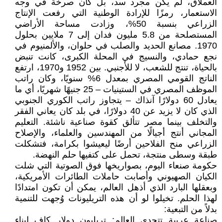
العملاق، لم يكن مجرد سد، بل كان صرخة في وجه
الاستعمار، رمزًا للإرادة الوطنية التي رفعت الإنتاج
الزراعي بنسبة 50%، وزادت مساحة الأراضي
المستصلحة من 5.8 مليون فدان إلى 7 ملايين بحلول
1970. مصانع الحديد والصلب في حلوان، والألمنيوم في
نجع حمادي، والنسيج في المحلة الكبرى، كانت تنبض
بالحياة، تنتج للشعب، لا للأجنبي. بين 1952 و1970، ارتفع
الناتج القومي المصري بمعدل 6% سنويًا، وكان راتب
الموظف المصري في الستينيات – 25 جنيهًا شهريًا، أي ما
يعادل 60 دولارًا آنذاك – يتجاوز راتب الكوري الجنوبي
الذي كان لا يزيد عن 40 دولارًا، في بلد كان يعاني الفقر
والتخلف بينما مصر تتألق كقوة صناعية ناشئة. التعليم
المجاني أنتج أجيالًا من المهندسين والعلماء، والإصلاح
الزراعي منح الفلاحين أرضًا ليعيشوا بكرامة، فتشكلت
طبقة وسطى منتجة، تحمل على كتفيها حلم النهضة.
حكومة صنعاء اليوم، بصواريخها فوق الصوتية التي شلت
الكيان الصهيوني وأصابت حاملات الطائرات الأمريكية،
وبعقلها البارد الذي أذهل العالم، يمكن أن تكون امتدادًا
لهذا الحلم. تخيلوا لو أن هذه التريليونات وُجهت للتنمية
بدلاً من التبعية:
صناعة عربية تتحدى العالم: تريليون دولار كافٍ لبناء