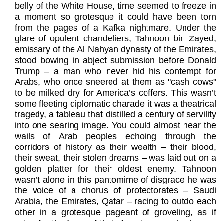
belly of the White House, time seemed to freeze in
a moment so grotesque it could have been torn
from the pages of a Kafka nightmare. Under the
glare of opulent chandeliers, Tahnoon bin Zayed,
emissary of the Al Nahyan dynasty of the Emirates,
stood bowing in abject submission before Donald
Trump – a man who never hid his contempt for
Arabs, who once sneered at them as "cash cows"
to be milked dry for America’s coffers. This wasn’t
some fleeting diplomatic charade it was a theatrical
tragedy, a tableau that distilled a century of servility
into one searing image. You could almost hear the
wails of Arab peoples echoing through the
corridors of history as their wealth – their blood,
their sweat, their stolen dreams – was laid out on a
golden platter for their oldest enemy. Tahnoon
wasn’t alone in this pantomime of disgrace he was
the voice of a chorus of protectorates – Saudi
Arabia, the Emirates, Qatar – racing to outdo each
other in a grotesque pageant of groveling, as if