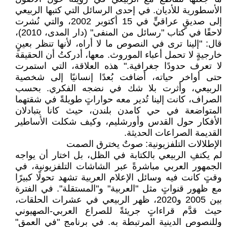
الأسطورية للأديان. في إحدى الرسائل التي كتبها الربيعي
إلى صديقٍ عراقيٍّ في 15 أكتوبر 2002، والتي نُشرت
لاحقًا في كتاب "رسائل من المنفى" (دار المدى، 2010)،
قال: "إلينا ترى في النصوص ما لا أراه، لأنها تنظر بعينٍ
خارجيةٍ لا تحمل أعباء الموروث. معها، أدركتُ أن الحقيقة
لا تعرف حدودًا جغرافية." هذه العلاقة، التي استمرت
حتى أواخر حياته، أضافت بُعدًا إنسانيًا إلى شخصية
الربيعي، وأثرت بلا شك في نضجه الفكري. بحسب
الصراف، كانت إلينا تُدير معه حواراتٍ طويلةً في شقتهما
المتواضعة في حي كامدن بلندن، حيث كانا يتبادلان
الأفكار حول القدس وأورشليم، وكيف شكلت الأساطير
القديمة الصراعات الحديثة.
الإطلالات التلفزيونية: صوتٌ يخترق الصمت
لم يكتفِ الربيعي بالكتابة في الظل، بل اختار أن يواجه
الجمهور العربي مباشرةً عبر الشاشات التلفزيونية، في
وقتٍ كانت فيه وسائل الإعلام العربية تشهد تحولًا كبيرًا
مع ظهور قنواتٍ مثل "العربية" و"المستقلة". في الفترة
بين 2005 و2020، ظهر الربيعي في عشرات الحلقات،
حيث قدَّم قراءاتٍ جريئةً للصراع العربي-الصهيوني
وللنصوص الدينية المرتبطة به. في برنامج "في العمق"