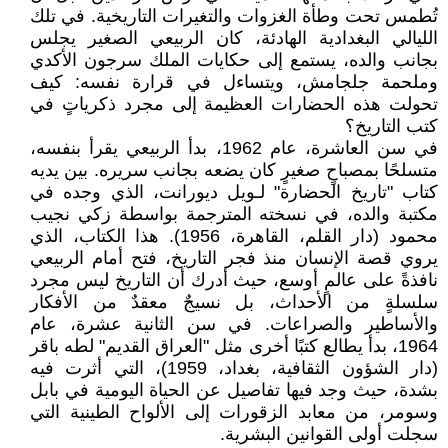
تُطمس تحت وطأة الغزوات والتغيرات التاريخية. في تلك
الليالي البغدادية الهادئة، كان الربيعي الصغير يجلس
بجانب والده، يستمع إلى حكايات الملك سرجون الأكدي
وملحمة جلجامش، ويتساءل في قرارة نفسه: كيف
تحولت هذه الحضارات العظيمة إلى مجرد ذكرياتٍ في
كتب التاريخ؟
في سن العاشرة، عام 1962، بدأ الربيعي يقرأ بنفسه،
متسلحًا بمصباحٍ صغيرٍ كان يضعه بجانب سريره. بين يديه
كتاب "تاريخ الحضارة" لـويل ديورانت، الذي وجده في
مكتبة والده، في نسخته المترجمة بواسطة زكي نجيب
محمود (دار القلم، القاهرة، 1956). هذا الكتاب، الذي
يروي قصة الإنسان منذ فجر التاريخ، فتح أمام الربيعي
نافذةً على عالمٍ أوسع، حيث أدرك أن التاريخ ليس مجرد
سلسلةٍ من الأحداث، بل نسيجٌ معقدٌ من الأفكار
والأساطير والصراعات. في سن الثانية عشرة، عام
1964، بدأ يطالع كتبًا أخرى مثل "العراق القديم" لطه باقر
(دار الشؤون الثقافية، بغداد، 1959)، التي أثرت فيه
بشدة، حيث وجد فيها تفاصيل عن الحياة اليومية في بابل
وسومر، من معابد الزقورات إلى الألواح الطينية التي
سجلت أولى القوانين البشرية.