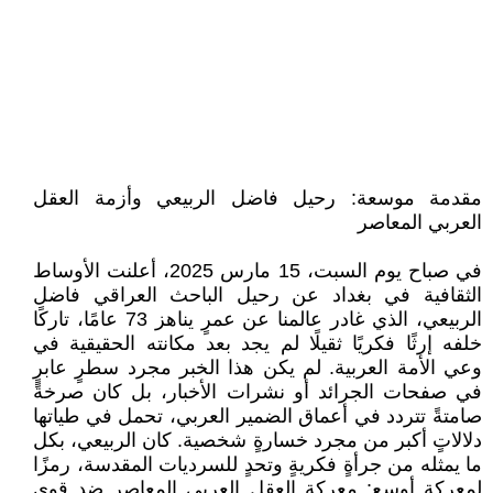
مقدمة موسعة: رحيل فاضل الربيعي وأزمة العقل
العربي المعاصر
في صباح يوم السبت، 15 مارس 2025، أعلنت الأوساط
الثقافية في بغداد عن رحيل الباحث العراقي فاضل
الربيعي، الذي غادر عالمنا عن عمرٍ يناهز 73 عامًا، تاركًا
خلفه إرثًا فكريًا ثقيلًا لم يجد بعد مكانته الحقيقية في
وعي الأمة العربية. لم يكن هذا الخبر مجرد سطرٍ عابرٍ
في صفحات الجرائد أو نشرات الأخبار، بل كان صرخةً
صامتةً تتردد في أعماق الضمير العربي، تحمل في طياتها
دلالاتٍ أكبر من مجرد خسارةٍ شخصية. كان الربيعي، بكل
ما يمثله من جرأةٍ فكريةٍ وتحدٍ للسرديات المقدسة، رمزًا
لمعركةٍ أوسع: معركة العقل العربي المعاصر ضد قوى