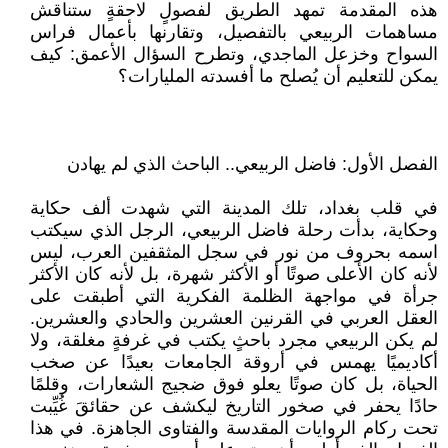
هذه المقدمة تمهد الطريق لفصولٍ لاحقةٍ ستناقش
مساهمات الربيعي بالتفصيل، وتقارنها بأعمال فراس
السواح وخزعل الماجدي، وتطرح السؤال الأعمق: كيف
يمكن للتعليم أن يُصلح ما أفسدته المليارات؟
الفصل الأول: فاضل الربيعي.. الباحث الذي لم يهادن
في قلب بغداد، تلك المدينة التي شهدت ألف حكاية
وحكاية، بدأت رحلة فاضل الربيعي، الرجل الذي سيكتب
اسمه بحروف من نور في سجل المثقفين العرب، ليس
لأنه كان الأعلى صوتًا أو الأكثر شهرة، بل لأنه كان الأكثر
جرأة في مواجهة الظلمة الفكرية التي أطبقت على
العقل العربي في القرنين العشرين والحادي والعشرين.
لم يكن الربيعي مجرد باحثٍ يكتب في غرفةٍ مغلقة، ولا
أكاديميًا يهمس في أروقة الجامعات بعيدًا عن صخب
الحياة، بل كان صوتًا يعلو فوق ضجيج الشعارات، وقلمًا
حادًا يحفر في صخور التاريخ ليكشف عن حقائقَ غُيِّبت
تحت ركام الروايات المقدسة والفتاوى الجاهزة. في هذا