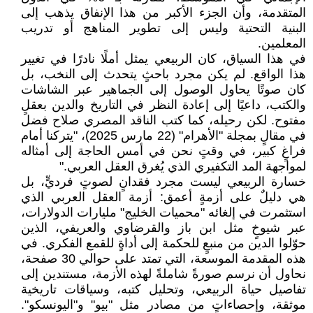
المتقدمة، وأن الجزء الأكبر من هذا الإنفاق يذهب إلى
البنية التحتية وليس إلى تطوير المناهج أو تدريب
المعلمين.
في هذا السياق، كان الربيعي يمثل أملًا نادرًا في تغيير
هذا الواقع. لم يكن مجرد باحثٍ يتحدث إلى النخب، بل
كان صوتًا يحاول الوصول إلى الجماهير عبر الشاشات
والكتب، داعيًا إلى إعادة النظر في التاريخ والدين بعقلٍ
مفتوح. لكن رحيله، كما كتب الناقد المصري صلاح فضل
في مقالٍ بمجلة "الأهرام" (22 مارس 2025)، "يتركنا أمام
فراغٍ كبير، في وقتٍ نحن في أمس الحاجة إلى أمثاله
لمواجهة المد التكفيري الذي يُغرق العقل العربي."
خسارة الربيعي ليست مجرد فقدانٍ لصوتٍ فرديٍّ، بل
هي دليلٌ على أزمةٍ أعمق: أزمة العقل العربي الذي
استثمرت في إلغائه "محميات الخليج" مليارات الدولارات،
عبر شيوخٍ مثل ابن باز والقرضاوي والعريفي، الذين
حوّلوا الدين من منبعٍ للحكمة إلى أداةٍ للقمع الفكري. في
هذه المقدمة الموسعة، التي تمتد على حوالي 30 صفحة،
نحاول أن نرسم صورةً شاملةً لهذه الأزمة، مستندين إلى
تفاصيل حياة الربيعي، وتحليل كتبه، وسياقات تاريخية
موثقة، وإحصاءاتٍ من مصادر مثل "بيو" و"اليونسكو".