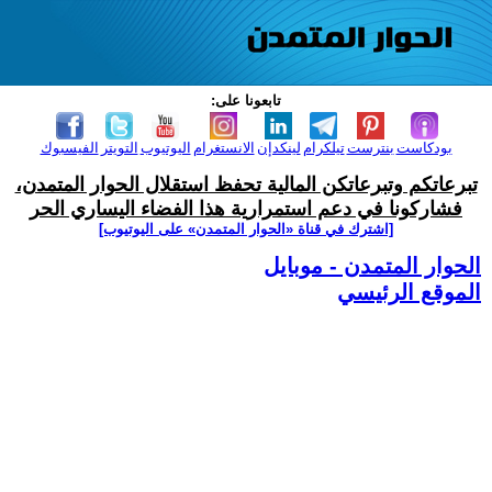
تابعونا على:
بودكاست
بنترست
تيلكرام
لينكدإن
الانستغرام
اليوتيوب
التويتر
الفيسبوك
تبرعاتكم وتبرعاتكن المالية تحفظ استقلال الحوار المتمدن،
فشاركونا في دعم استمرارية هذا الفضاء اليساري الحر
[اشترك في قناة ‫«الحوار المتمدن» على اليوتيوب]
الحوار المتمدن - موبايل
الموقع الرئيسي