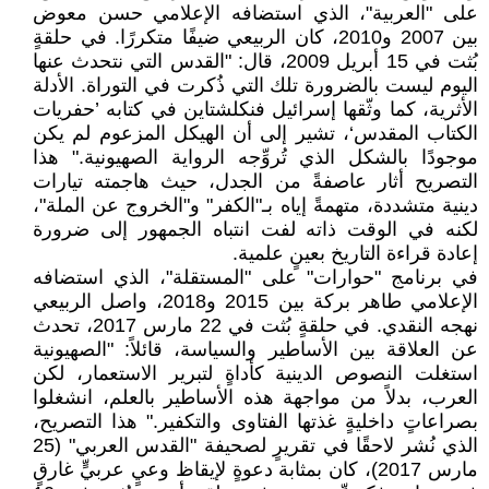
على "العربية"، الذي استضافه الإعلامي حسن معوض
بين 2007 و2010، كان الربيعي ضيفًا متكررًا. في حلقةٍ
بُثت في 15 أبريل 2009، قال: "القدس التي نتحدث عنها
اليوم ليست بالضرورة تلك التي ذُكرت في التوراة. الأدلة
الأثرية، كما وثّقها إسرائيل فنكلشتاين في كتابه ’حفريات
الكتاب المقدس‘، تشير إلى أن الهيكل المزعوم لم يكن
موجودًا بالشكل الذي تُروِّجه الرواية الصهيونية." هذا
التصريح أثار عاصفةً من الجدل، حيث هاجمته تيارات
دينية متشددة، متهمةً إياه بـ"الكفر" و"الخروج عن الملة"،
لكنه في الوقت ذاته لفت انتباه الجمهور إلى ضرورة
إعادة قراءة التاريخ بعينٍ علمية.
في برنامج "حوارات" على "المستقلة"، الذي استضافه
الإعلامي طاهر بركة بين 2015 و2018، واصل الربيعي
نهجه النقدي. في حلقةٍ بُثت في 22 مارس 2017، تحدث
عن العلاقة بين الأساطير والسياسة، قائلاً: "الصهيونية
استغلت النصوص الدينية كأداةٍ لتبرير الاستعمار، لكن
العرب، بدلاً من مواجهة هذه الأساطير بالعلم، انشغلوا
بصراعاتٍ داخليةٍ غذتها الفتاوى والتكفير." هذا التصريح،
الذي نُشر لاحقًا في تقريرٍ لصحيفة "القدس العربي" (25
مارس 2017)، كان بمثابة دعوةٍ لإيقاظ وعيٍ عربيٍّ غارقٍ