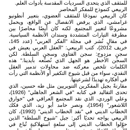
للمثقف الذي يتحدى السرديات المقدسة بأدوات العلم.
الربيعي كنموذج للمفكر المحاصر
كان الربيعي نموذجًا للمثقف العضوي، بتعبير أنطونيو
غرامشي، الذي يرفض الانفصال عن الواقع، ويحمل
مشروعًا لتغيير المجتمع. لكنه كان أيضًا محاصرًا بين
مطرقة التيارات المتشددة وسندان الأنظمة السياسية.
في مقالٍ نُشر في مجلة "الفكر العربي" (عدد 145،
خريف 2012)، كتب الربيعي: "العقل العربي يعيش في
سجنٍ مزدوج: سجن الفتاوى وسجن السلطة. لكن
السجن الأخطر هو الجهل الذي نُصنِّعه بأيدينا." هذه
الكلمات تلخص معركته ضد محاولات تدمير العقل
النقدي، سواء من قبل شيوخ التكفير أو الأنظمة التي رأت
في أفكاره تهديدًا لشرعيتها.
مقارنةً بجيل المفكرين التنويريين مثل طه حسين، الذي
تحدى التقاليد في كتابه "في الشعر الجاهلي" (1926)،
وعلي الوردي، الذي نقد المجتمع العراقي في "خوارق
اللاشعور" (1954)، ونصر حامد أبو زيد، الذي فكك
الخطاب الديني في "نقد الخطاب الديني" (1992)، كان
الربيعي يواجه تحديًا أكبر: جيل "شيوخ السلطة" الذين
حوّلوا الخطاب الديني إلى سلعةٍ استهلاكيةٍ تُباع في