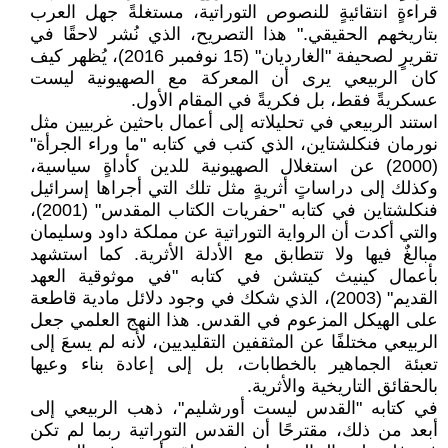
قراءةٍ انتقائيةٍ للنصوص التوراتية، مستغلةً جهل العرب
بتاريخهم الحقيقي." هذا التصريح، الذي نُشر لاحقًا في
تقريرٍ لصحيفة "الغارديان" (15 نوفمبر 2016)، يُظهر كيف
كان الربيعي يرى أن المعركة مع الصهيونية ليست
عسكريةً فقط، بل فكريةً في المقام الأول.
استند الربيعي في تحليلاته إلى أعمال باحثين غربيين مثل
نورمان فنكلشتاين، الذي كتب في كتابه "ما وراء الجرأة"
(2000) عن استغلال الصهيونية للدين كأداةٍ سياسية،
وكذلك إلى دراساتٍ أثريةٍ مثل تلك التي أجراها إسرائيل
فنكلشتاين في كتابه "حفريات الكتاب المقدس" (2001)،
والتي أكدت أن الرواية التوراتية عن مملكة داود وسليمان
مبالغٌ فيها ولا تتطابق مع الأدلة الأثرية. كما استشهد
بأعمال كينيث كيتشن في كتابه "في موثوقية العهد
القديم" (2003)، الذي شكك في وجود دلائل مادية قاطعة
على الهيكل المزعوم في القدس. هذا النهج العلمي جعل
الربيعي مختلفًا عن المثقفين التقليديين، لأنه لم يسعَ إلى
تعبئة الجماهير بالخطابات، بل إلى إعادة بناء وعيها
بالحقائق التاريخية والأثرية.
في كتابه "القدس ليست أورشليم"، ذهب الربيعي إلى
أبعد من ذلك، مقترحًا أن القدس التوراتية ربما لم تكن