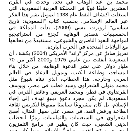
محمد بن عبد الوهاب في نجد، وجدت في القرن
العشرين حليفًا قويًا في المملكة العربية السعودية، التي
استغلت اكتشاف النفط عام 1938 لتمويل نشر هذا الفكر
عبر العالم الإسلامي. بحسب كتاب "السعودية: تاريخ
سياسي" لروبرت ليسي (2009)، بدأت المملكة في
الخمسينيات بتصدير الوهابية كجزءٍ من استراتيجيةٍ
لمواجهة النفوذ الناصري والشيوعي، مستفيدةً من تحالفها
مع الولايات المتحدة في الحرب الباردة.
تقريرٌ صادرٌ عن مركز "راند" الأمريكي (2004) يكشف أن
السعودية أنفقت بين عامي 1975 و2000 أكثر من 70
مليار دولار على نشر الدعوة الوهابية، من خلال بناء
المساجد، وطباعة الكتب، وتمويل الدعاة في العالم
العربي وخارجه. هذا الخطاب، الذي تبناه شيوخٌ مثل
محمد متولي الشعراوي وسيد قطب في مصر، ويوسف
القرضاوي في قطر، ومحمد العريفي وعائض القرني في
السعودية، لم يكن مجرد دعوةٍ دينيةٍ تهدف إلى إحياء
الإسلام، بل كان مشروعًا سياسيًا ممنهجًا لتكريس ثقافة
الطاعة ورفض النقد. في مصر، على سبيل المثال، أصبح
الشعراوي في السبعينيات والثمانينيات رمزًا للخطاب
الديني الشعبي، حيث كان يظهر في برامج التلفزيون
المصري ليروّج لتفسيرٍ سلفيٍّ للإسلام، بينما كان سيد