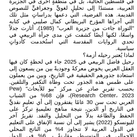
في فلسطين الحالية، بل في منطقةٍ أخرى في الجزيرة
العربية، مستندًا إلى تحليلٍ لغويٍّ وجغرافيٍّ للنصوص
القديمة. هذه الفرضية، التي دعمها بدراساتٍ مثل تلك
التي أجراها المؤرخ البريطاني كمال صليبي في كتابه
"التوراة جاءت من جزيرة العرب" (1985)، أثارت جدلاً
واسعًا، لكنها أيضًا كشفت عن مدى جرأة الربيعي في
تحدي الروايات المقدسة التي استُخدمت كأدواتٍ
سياسية.
لماذا يُعتبر رحيله أزمة؟
رحيل فاضل الربيعي في 2025 جاء في لحظةٍ كان فيها
العقل العربي يخوض معركةً وجوديةً بين من يسعون إلى
استعادة جذورهم الحقيقية في التاريخ، وبين من يعملون
على طمس هذه الجذور تحت وطأة التكفير والتلقين.
بحسب تقريرٍ صادرٍ عن مركز "بيو للأبحاث" (Pew
Research Center، 2023)، فإن 68% من الشباب
العربي تحت سن 30 عامًا يفتقرون إلى أي تعليمٍ نقديٍّ
في التاريخ أو الدين، نتيجة مناهج تعليميةٍ تركز على
الحفظ والطاعة بدلاً من التحليل والنقد. تقريرٌ آخر
لليونسكو (2022) يشير إلى أن نسبة الإنفاق على التعليم
في الدول العربية لا تتجاوز 4% من الناتج المحلي
الإجمالي في المتوسط، مقارنةً بـ 6% في الدول