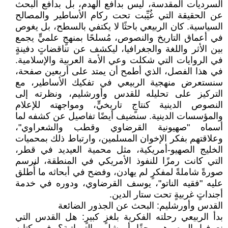
السرديات المقدسة، ليس بدافع الهدم، بل بدافع البحث
عن الحقيقة التي غُيِّبت تحت ركام الأساطير والمصالح
السياسية. كان الربيعي باحثًا لا يكتفي بالسطح، بل يغوص
في أعماق التاريخ والنصوص، مُسلحًا بمنهجٍ علميٍّ يجمع
بين الأثر واللغة والجغرافيا، ليكشف عن تناقضاتٍ دفينةٍ
في الروايات التي شكلت وعي الأمة العربية والإسلامية.
في هذا الفصل، الذي أطمح أن يمتد على أربعين صفحة،
سنستعرض منهجية الربيعي في تفكيك الأساطير، مع
التركيز على تحليله للقدس وأورشليم، ونظرته إلى
النصوص الدينية كنتاجٍ تاريخيٍّ، ومواجهته للإعلام
والمؤسسات الدينية. سنضيف أيضًا تفاصيل عن كشفه لما
أسماه "صهيونية القرضاوي وقطب والشعراوي"،
وعلاقتهم بفكر الإخوان المسلمين، وارتباط ذلك بمحميات
الخليج الصهيو-أمريكية، مثل محمية العيديد في قطر،
التي كانت رمزًا للنفوذ الأمريكي في المنطقة، لنرسم
صورةً شاملةً لمفكرٍ لم يهادن، وفضح في أبحاثه ما أُطلق
عليه "فقيه الناتو"، يوسف القرضاوي، ودوره في خدمة
أجنداتٍ غربيةٍ تحت ستار الدين.
القدس وأورشليم: البحث عن الجذور الضائعة
بدأ الربيعي رحلته الفكرية بلغزٍ كبيرٍ: هل القدس التي