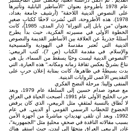
القديم". ثم أكمل دراسته العليا، ليحصل على الماجستير
عام 1978 بأطروحةٍ بعنوان "الأساطير البابلية وتأثيرها
على النصوص الدينية اللاحقة" (أرشيف جامعة بغداد،
1978). هذه الأطروحة، التي نُشرت لاحقًا ككتابٍ صغيرٍ
بعنوان "من بابل إلى التوراة" (دار المدى، 1985)، كانت
الخطوة الأولى في مسيرته الفكرية، حيث بدأ يطرح
أسئلةً جذريةً عن العلاقة بين الأساطير القديمة والنصوص
الدينية التي تُعتبر مقدسةً في اليهودية والمسيحية
والإسلام. في مقدمة الكتاب (ص 7)، كتب الربيعي:
"النصوص الدينية ليست وحيًا يسقط من السماء، بل هي
نتاجٌ بشريٌّ يعكس ثقافةَ زمانه ومكانه." هذه العبارة، التي
بدت بسيطةً في ظاهرها، كانت بمثابة إعلان حربٍ على
التقديس الأعمى للروايات الدينية.
المنفى وإلينا: مرحلة النضج الفكري
مع صعود صدام حسين إلى السلطة عام 1979، وبعد
حرب الخليج الأولى عام 1991، أصبحت الحياة في العراق
لا تُطاق بالنسبة لمثقفٍ مثل الربيعي، الذي كان يرفض
الخضوع للخطاب الرسمي القومي أو الديني. في عام
1992، وبعد أن تلقى تهديداتٍ مباشرةً من أجهزة الأمن
بسبب مقالاته الناقدة في صحفٍ محليةٍ مثل "الجمهورية"،
غادر الربيعي العراق متجهًا إلى لندن، حيث استقر هناك