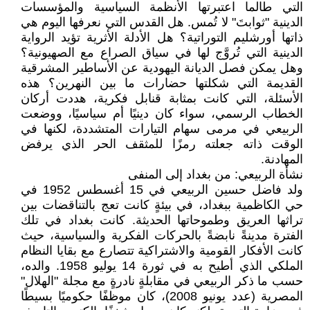
التي طالما اعتبرتها الأنظمة السياسية والمؤسسات
الدينية "ثوابتَ" لا تُمس. هل القدس التي نعرفها اليوم هي
ذاتها أورشليم التوراتية؟ هل الأدلة الأثرية تؤيد الرواية
الدينية التي تُروَّج لها في سياق الصراع مع الصهيونية؟
وهل يمكن فصل الديانة اليهودية عن الأساطير المشرقية
القديمة التي شكلتها حضارات ما بين النهرين؟ هذه
الأسئلة، التي كانت بمثابة قنابل فكرية، هددت أركان
الخطاب الرسمي، سواء كان دينيًا أم سياسيًا، ووضعت
الربيعي في مرمى سهام التيارات المتشددة، لكنها في
الوقت ذاته جعلته رمزًا للمثقف الحر الذي يرفض
المهادنة.
نشأة الربيعي: من بغداد إلى المنفى
ولد فاضل حسين الربيعي في 15 أغسطس 1952 في
حي الكاظمية ببغداد، في بيئةٍ كانت تعج بالتناقضات بين
تراثها العريق وطموحاتها الحديثة. كانت بغداد في تلك
الفترة مدينةً نابضةً بالحركات الفكرية والسياسية، حيث
كانت الأفكار القومية والاشتراكية تتصارع مع بقايا النظام
الملكي الذي أطيح به في ثورة 14 يوليو 1958. والده،
حسب ما ذكر الربيعي في مقابلةٍ نادرةٍ مع مجلة "الهلال"
المصرية (عدد يونيو 2008)، كان موظفًا حكوميًا بسيطًا