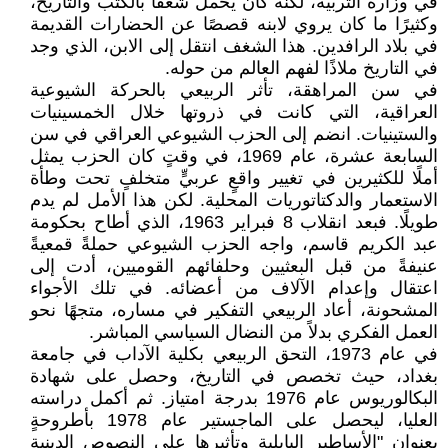
في وزارة التربية، لكنه كان يحمل شغفًا بالكتب والتاريخ،
وكثيرًا ما كان يروي لابنه قصصًا عن الحضارات القديمة
في بلاد الرافدين. هذا الشغف انتقل إلى الابن، الذي وجد
في التاريخ ملاذًا لفهم العالم من حوله.
في سن المراهقة، تأثر الربيعي بالحركة الشيوعية
العراقية، التي كانت في ذروتها خلال الخمسينيات
والستينيات. انضم إلى الحزب الشيوعي العراقي في سن
السابعة عشرة، عام 1969، في وقتٍ كان الحزب يمثل
أملًا للكثيرين في تغيير واقعٍ عربيٍّ متخلفٍ تحت وطأة
الاستعمار والدكتاتوريات المحلية. لكن هذا الأمل لم يدم
طويلًا. فبعد انقلاب 8 فبراير 1963، الذي أطاح بحكومة
عبد الكريم قاسم، واجه الحزب الشيوعي حملةً قمعيةً
عنيفةً من قبل البعثيين وحلفائهم القوميين، أدت إلى
اعتقال وإعدام الآلاف من أعضائه. في تلك الأجواء
المشحونة، أعاد الربيعي التفكير في مساره، متجهًا نحو
العمل الفكري بدلاً من النضال السياسي المباشر.
في عام 1973، التحق الربيعي بكلية الآداب في جامعة
بغداد، حيث تخصص في التاريخ، وحصل على شهادة
البكالوريوس عام 1976 بدرجة امتياز. ثم أكمل دراسته
العليا، ليحصل على الماجستير عام 1978 بأطروحةٍ
بعنوان "الأساطير البابلية وتأثيرها على النصوص الدينية