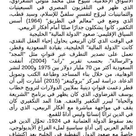
الأسواق الإعلامية. شيوخ مثل محمد متولي الشعراوي،
الذي ظهر في التلفزيون المصري في السبعينيات
والثمانينيات ليروّج لتفسيرٍ سلفيٍّ للإسلام، وسيد قطب،
الذي وضع في "معالم في الطريق" (1964) أسس
التكفير، كانوا يشكلون جدارًا صلبًا أمام أفكار الربيعي.
السياق الإقليمي: صعود "الدولة المالية" الخليجية
في الوقت الذي كان الربيعي يحاول إحياء العقل النقدي،
كانت "الدولة المالية" الخليجية، بقيادة السعودية وقطر،
تعمل على تصدير التطرف عبر قنواتٍ مثل "المجد"
و"الرسالة". بحسب تقرير "راند" (2004)، أنفقت
السعودية أكثر من 70 مليار دولار بين 1975 و2000 لنشر
الوهابية، من خلال بناء المساجد وطباعة الكتب وتمويل
الدعاة. دراسة لمركز "بروكينغز" (2015) أشارت إلى أن
قطر دعمت قنواتٍ دينيةً بملايين الدولارات لترويج خطاب
يوسف القرضاوي، الذي كان يظهر في برنامج "الشريعة
والحياة" ليبرر التكفير والعنف. هذا المد التكفيري كان
يقف في مواجهة مباشرة مع أفكار الربيعي، الذي رأى
في الدين تراثًا إنسانيًا وليس أداةً للقمع.
بعد سقوط الدولة العثمانية في 1924، تحوَّل الدين في
العالم العربي إلى أداةٍ سياسيةٍ لملء الفراغ الأيديولوجي،
خاصةً مع صعود الدول النفطية في الخليج بعد اكتشاف