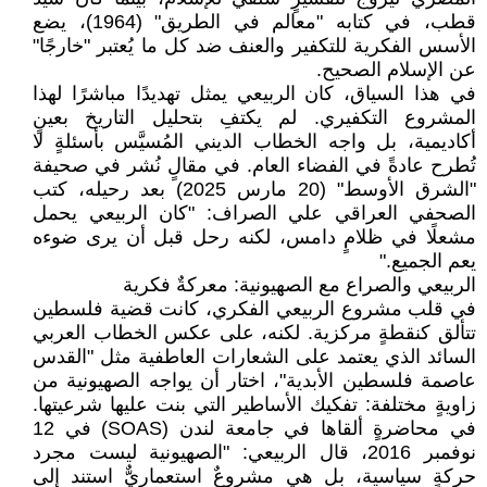
قطب، في كتابه "معالم في الطريق" (1964)، يضع
الأسس الفكرية للتكفير والعنف ضد كل ما يُعتبر "خارجًا"
عن الإسلام الصحيح.
في هذا السياق، كان الربيعي يمثل تهديدًا مباشرًا لهذا
المشروع التكفيري. لم يكتفِ بتحليل التاريخ بعينٍ
أكاديمية، بل واجه الخطاب الديني المُسيَّس بأسئلةٍ لا
تُطرح عادةً في الفضاء العام. في مقالٍ نُشر في صحيفة
"الشرق الأوسط" (20 مارس 2025) بعد رحيله، كتب
الصحفي العراقي علي الصراف: "كان الربيعي يحمل
مشعلًا في ظلامٍ دامس، لكنه رحل قبل أن يرى ضوءه
يعم الجميع."
الربيعي والصراع مع الصهيونية: معركةٌ فكرية
في قلب مشروع الربيعي الفكري، كانت قضية فلسطين
تتألق كنقطةٍ مركزية. لكنه، على عكس الخطاب العربي
السائد الذي يعتمد على الشعارات العاطفية مثل "القدس
عاصمة فلسطين الأبدية"، اختار أن يواجه الصهيونية من
زاويةٍ مختلفة: تفكيك الأساطير التي بنت عليها شرعيتها.
في محاضرةٍ ألقاها في جامعة لندن (SOAS) في 12
نوفمبر 2016، قال الربيعي: "الصهيونية ليست مجرد
حركةٍ سياسية، بل هي مشروعٌ استعماريٌّ استند إلى