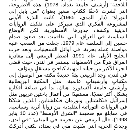
اللاحقة" (أرشيف جامعة بغداد، 1978). هذه الأطروحة،
التي نُشرت لاحقًا ككتابٍ صغيرٍ بعنوان "من بابل إلى
التوراة" (دار المدى، 1985)، كانت البذرة الأولى
لمشروعه الفكري الذي سيركز على تفكيك الروايات
الدينية وكشف جذورها الأسطورية. لكن الأوضاع
السياسية في العراق، التي تفاقمت بعد صعود صدام
حسين إلى السلطة عام 1979، جعلت من الصعب عليه
مواصلة عمله بحرية. في أوائل التسعينيات، وبعد حرب
الخليج الأولى عام 1991، اضطر الربيعي إلى مغادرة
العراق هربًا من الاضطهاد، ليستقر في لندن، حيث قضى
الجزء الأكبر من حياته المهنية كباحثٍ مستقلٍ ومؤلف.
في لندن، وجد الربيعي بيئةً جديدةً مكنته من الوصول إلى
مكتباتٍ وأرشيفاتٍ عالمية، مثل المكتبة البريطانية
وأرشيف جامعة أكسفورد. هناك، بدأ في صياغة أفكاره
بشكلٍ أكثر نضجًا، مستفيدًا من أعمال باحثين غربيين مثل
إسرائيل فنكلشتاين ونورمان فنكلشتاين، اللذين شككا
في الروايات التوراتية التقليدية من زوايا أثرية وسياسية.
في مقابلةٍ مع صحيفة "الشرق الأوسط" (عدد 10 يناير
1998)، قال الربيعي عن تجربته في المنفى: "في لندن،
وجدتُ الحرية التي سُلبت مني في بغداد، لكنني أدركتُ