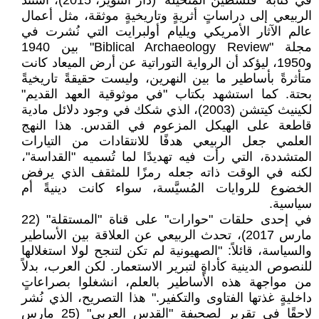
في كتابه "فلسطين المتخيلة" (دار التنوير، 2015)، استند
الربيعي إلى دراساتٍ أثريةٍ وتاريخيةٍ موثقة، مثل أعمال
عالم الآثار الأمريكي ويليام أولبرايت التي نُشرت في
مجلة "Biblical Archaeology Review" بين 1940
و1950، ليؤكد أن الرواية التوراتية عن أرض الميعاد كانت
متأثرةً بأساطير ما بين النهرين، وليست حقيقةً تاريخيةً
بحتة. كما استشهد بكتاب "في موثوقية العهد القديم"
لكينيث كيتشن (2003)، الذي شكك في وجود دلائل مادية
قاطعة على الهيكل المزعوم في القدس. هذا النهج
العلمي جعل الربيعي هدفًا للانتقادات من التيارات
المتشددة، التي رأت فيه تهديدًا لما تُسميه "القداسة"،
لكنه في الوقت ذاته جعله رمزًا للمثقف الذي يرفض
الخضوع للروايات المُسيَّسة، سواء كانت دينيةً أم
سياسية.
في إحدى حلقات "حوارات" على قناة "المستقلة" (22
مارس 2017)، تحدث الربيعي عن العلاقة بين الأساطير
والسياسة، قائلاً: "الصهيونية لم تكن لتنجح لولا استغلالها
للنصوص الدينية كأداةٍ لتبرير الاستعمار. لكن العرب، بدلاً
من مواجهة هذه الأساطير بالعلم، انشغلوا بصراعاتٍ
داخليةٍ غذتها الفتاوى والتكفير." هذا التصريح، الذي نُشر
لاحقًا في تقريرٍ لصحيفة "القدس العربي" (25 مارس