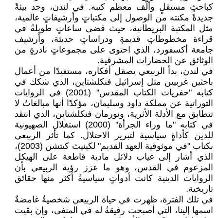
كباحثٍ مستقلٍ وألّف معظم كتبه. في لندن، وجد بيئةً
جديدةً مكنته من الوصول إلى مكتباتٍ وأرشيفاتٍ عالمية،
مثل المكتبة البريطانية، حيث قضى ساعاتٍ طويلةً في
قراءة مخطوطاتٍ قديمةٍ ودراساتٍ حديثة، وأرشيف
جامعة أكسفورد، الذي احتوى على مجموعاتٍ نادرةٍ من
الوثائق عن الحضارات المشرقية.
في لندن، بدأ الربيعي يصقل أفكاره، مستفيدًا من أعمال
باحثين غربيين مثل إسرائيل فنكلشتاين، الذي شكك في
كتابه "حفريات الكتاب المقدس" (2001) في الروايات
التوراتية عن مملكة داود وسليمان، مؤكدًا أنها مبالغاتٌ لا
تتطابق مع الأدلة الأثرية، ونورمان فنكلشتاين، الذي انتقد
في كتابه "ما وراء الجرأة" (2000) استغلال الصهيونية
للدين كأداةٍ سياسية لتبرير الاحتلال. كما تأثر الربيعي
بكتاب "في موثوقية العهد القديم" لكينيث كيتشن (2003)،
الذي أشار إلى غياب دلائل مادية قاطعة على الهيكل
المزعوم في القدس، وهو ما عزز رؤية الربيعي بأن
الروايات الدينية كانت أدواتٍ سياسيةً أكثر منها حقائق
تاريخية.
في تلك الفترة، ظهرت في حياة الربيعي شخصيةٌ غامضةٌ
اسمها إلينا، التي أصبحت رفيقةً له في المنفى، وإن بقيت