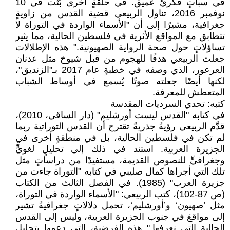
في سباتٍ فكريٍّ عميق. في حلقةٍ أخرى بُثت في 10
نوفمبر 2016، تناول الربيعي قضية القدس من زاويةٍ
جغرافية، مشيرًا إلى أن "الأسماء الواردة في التوراة لا
تتطابق مع المواقع الأثرية في فلسطين الحالية، مما يثير
تساؤلاتٍ حول صحة الرواية الصهيونية." هذه الإطلالات
جعلت الربيعي هدفًا للهجوم من قبل شيوخ مثل عدنان
العرعور، الذي وصفه في خطبةٍ عام 2017 بـ"الزنديق"،
لكنها أيضًا جعلته صوتًا يُسمع في أوساط الشباب
المتعطش للمعرفة.
كتبه: تحدي السرديات المقدسة
في كتابه "القدس ليست أورشليم" (دار الساقي، 2010)،
قدَّم الربيعي رؤيةً جذريةً تقترح أن القدس التوراتية ربما
لم تكن في فلسطين الحالية، بل في منطقةٍ أخرى في
الجزيرة العربية. استند في ذلك إلى تحليلٍ لغويٍّ
وجغرافيٍّ للنصوص القديمة، مستفيدًا من دراساتٍ مثل
تلك التي أجراها كمال صليبي في كتابه "التوراة جاءت من
جزيرة العرب" (1985). في الفصل الثالث من الكتاب
(ص 87-102)، كتب الربيعي: "الأسماء الواردة في التوراة،
مثل ’صهيون‘ و’أورشليم‘، تحمل دلالاتٍ جغرافيةً تشير
إلى مواقعَ في جنوب الجزيرة العربية، وليس إلى القدس
الحالية التي نعرفها." هذه الفرضية، التي دعمها بتحليلٍ