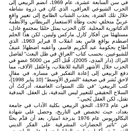
في سن السابعة عشرة، عام 1969، انضم الربيعي إلى
الحزب الشيوعي العراقي، الذي كان في ذروة نشاطه
خلال تلك الفترة، يجذب الشباب الطامح إلى تغيير واقعٍ
عربيٍّ متخلفٍ تحت وطأة الاستعمار البريطاني والأنظمة
الدكتاتورية المحلية. كان الحزب يمثل حلمًا بمجتمعٍ عادل،
مستلهمًا من أفكار كارل ماركس ولينين، لكن هذا الحلم
اصطدم بواقعٍ قاسٍ بعد انقلاب 8 فبراير 1963، الذي
أطاح بحكومة عبد الكريم قاسم، وأعقبه اضطهادٌ عنيفٌ
للشيوعيين. بحسب كتاب "العراق في ظل البعث" لفاضل
البراك (دار المدى، 2005)، قُتل أكثر من 5000 عضوٍ في
الحزب خلال الأشهر التالية للانقلاب، واعتُقل الآلاف، مما
دفع الربيعي إلى إعادة التفكير في مساره. في مقالٍ
لاحقٍ نُشر في صحيفة "الشرق الأوسط" (10 يناير 1998)،
كتب الربيعي: "في تلك السنوات العاصفة، أدركتُ أن
السلاح الحقيقي للتغيير ليس البندقية، بل العقل. البندقية
تقتل، لكن العقل يُحيي."
في عام 1973، التحق الربيعي بكلية الآداب في جامعة
بغداد، حيث تخصص في التاريخ، وحصل على شهادة
البكالوريوس عام 1976 بدرجة امتياز، بعد أن قدَّم بحثًا
عن "تأثير الحضارات المشرقية على الفكر الديني