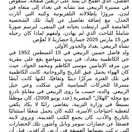
الفصل، الذي أطمح أن يمتد على أربعين صفحة، سنغوص
في مسيرة الربيعي منذ نشأته في بغداد إلى منفاه في
لندن، مرورًا بإطلالاته التلفزيونية وكتبه التي أثارت
الجدل، مع إضافة تفاصيل عن إلينا، تلك الشخصية
الغامضة التي ارتبطت بحياته في المنفى، لنرسم صورةً
شاملةً للباحث الذي لم يهادن، ولنفهم لماذا كان رحيله
في 15 مارس 2025 خسارةً حضاريةً لا تُعوَّض.
نشأة الربيعي: بغداد والجذور الأولى
ولد فاضل حسين الربيعي في 15 أغسطس 1952 في
حي الكاظمية ببغداد، في بيتٍ متواضعٍ يقع على مقربة
من مرقد الإمامين موسى الكاظم ومحمد الجواد، حيث
كان الهواء يحمل عبق التاريخ والروحانية. كانت الكاظمية
في تلك الفترة مركزًا دينيًا وثقافيًا، لكنها كانت أيضًا
مسرحًا للحركات السياسية التي شكلت وعي جيل
الربيعي. والده، حسب ما روى الربيعي في مقابلةٍ نادرةٍ
مع مجلة "الهلال" المصرية (عدد يونيو 2008)، كان موظفًا
بسيطًا في وزارة التربية، يتقاضى راتبًا لا يكاد يكفي
لتغطية احتياجات الأسرة، لكنه كان يحمل شغفًا استثنائيًا
بالتاريخ والأدب. كان يجمع الكتب القديمة، ويروي لابنه
قصصًا عن حضارات سومر وبابل وآشور، تلك الحضارات
التي تركت بصماتها العميقة في أرض الرافدين قبل أن