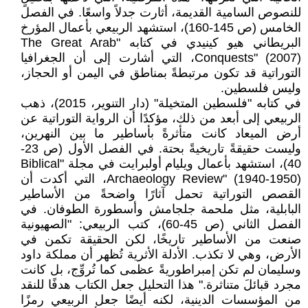
للنصوص السامية القديمة، أثارت جدلاً واسعًا. في الفصل
الخامس (ص 145-160)، استشهد الربيعي بأعمال المؤرخ
البريطاني هيو كينيدي في كتابه "The Great Arab
Conquests" (2007)، التي أشارت إلى أن الجغرافيا
التوراتية قد تكون مرتبطةً بمناطق في اليمن أو الحجاز،
وليس فلسطين.
في كتابه "فلسطين المتخيلة" (دار التنوير، 2015)، ذهب
الربيعي إلى أبعد من ذلك، مؤكدًا أن الرواية التوراتية عن
أرض الميعاد كانت متأثرةً بأساطير ما بين النهرين،
وليست حقيقةً تاريخيةً بحتة. في الفصل الأول (ص 23-
40)، استشهد بأعمال ويليام أولبرايت في مجلة "Biblical
Archaeology Review" (1940-1950)، التي أكدت أن
القصص التوراتية تحمل آثارًا واضحةً من الأساطير
البابلية، مثل ملحمة جلجامش وأسطورة الطوفان. في
الفصل الثاني (ص 45-60)، كتب الربيعي: "الصهيونية
صنعت من الأساطير تاريخًا، لكن الحقيقة تكمن في
الأرض، وهي لا تكذب. الأدلة الأثرية تُظهر أن مملكة داود
وسليمان لم تكن إمبراطوريةً عظمى كما تُروِّج، بل كانت
مجرد قبائلَ متناثرة." هذا التحليل جعل الكتاب هدفًا للنقد
من المؤسسات الدينية، لكنه أيضًا جعل الربيعي رمزًا