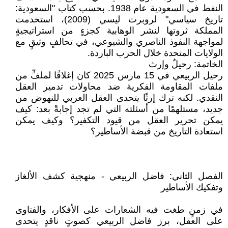
النفط في السعودية عام 1938. بحسب كتاب "السعودية:
تاريخ سياسي" لروبرت ليسي (2009)، استخدمت
المملكة ثروتها لنشر الوهابية كجزءٍ من استراتيجيةٍ
لمواجهة النفوذ الناصري والشيوعي، في تحالفٍ وثيقٍ مع
الولايات المتحدة خلال الحرب الباردة.
الخاتمة: رحيلٌ وإرث
رحيل الربيعي في 15 مارس 2025 كان إغلاقًا لملفٍّ من
ملفات المقاومة الفكرية ضد محاولات تدمير العقل
النقدي. لكنه ترك إرثًا يتحدى العقل العربي للنهوض من
جديد، مستلهمًا من أسئلته التي لم تجد إجابةً بعد: كيف
يمكن تحرير العقل من قيود التكفير؟ وكيف يمكن
استعادة التاريخ من قبضة الأساطير؟
الفصل الثاني: فاضل الربيعي - منهجية كشف الألغاز
وتفكيك الأساطير
في زمنٍ طغت فيه الشعارات على الأفكار، والفتاوى
على العقل، برز فاضل الربيعي كصوتٍ ناقدٍ يتحدى