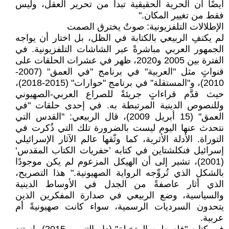
أيضًا أن الحرية الحقيقية تبدأ من تحرير العقل، وليس
فقط من تغيير المكان."
الإطلالات التلفزيونية: صوتٌ يخترق الصمت
لم يكتفِ الربيعي بالكتابة في الظل، بل اختار أن يواجه
الجمهور العربي مباشرةً عبر الشاشات التلفزيونية. في
الفترة بين 2005 و2020، ظهر في عشرات الحلقات على
قنواتٍ مثل "العربية" في برنامج "في العمق" (2007-
2010)، و"المستقلة" في برنامج "حوارات" (2015-2018)،
حيث قدَّم قراءاتٍ جريئةً للصراع العربي-الصهيوني
وللنصوص الدينية المرتبطة به. في إحدى حلقات "في
العمق" (15 أبريل 2009)، قال الربيعي: "القدس التي
نتحدث عنها اليوم ليست بالضرورة تلك التي ذُكرت في
التوراة. الأدلة الأثرية، كما وثّقها عالم الآثار الإسرائيلي
إسرائيل فنكلشتاين في كتابه ’حفريات الكتاب المقدس‘
(2001)، تشير إلى أن الهيكل المزعوم لم يكن موجودًا
بالشكل الذي تُروِّجه الرواية الصهيونية." هذا التصريح،
الذي أثار عاصفةً من الجدل في الأوساط الدينية
والسياسية، وضع الربيعي في صدارة المفكرين الذين
يتحدون السرديات الرسمية، سواء كانت صهيونيةً أم
عربية.