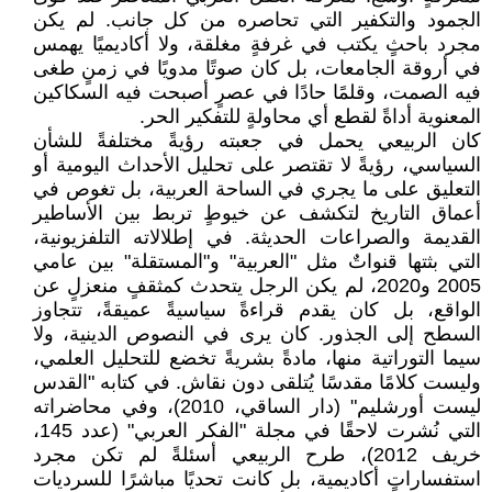
الجمود والتكفير التي تحاصره من كل جانب. لم يكن
مجرد باحثٍ يكتب في غرفةٍ مغلقة، ولا أكاديميًا يهمس
في أروقة الجامعات، بل كان صوتًا مدويًا في زمنٍ طغى
فيه الصمت، وقلمًا حادًا في عصرٍ أصبحت فيه السكاكين
المعنوية أداةً لقطع أي محاولةٍ للتفكير الحر.
كان الربيعي يحمل في جعبته رؤيةً مختلفةً للشأن
السياسي، رؤيةً لا تقتصر على تحليل الأحداث اليومية أو
التعليق على ما يجري في الساحة العربية، بل تغوص في
أعماق التاريخ لتكشف عن خيوطٍ تربط بين الأساطير
القديمة والصراعات الحديثة. في إطلالاته التلفزيونية،
التي بثتها قنواتٌ مثل "العربية" و"المستقلة" بين عامي
2005 و2020، لم يكن الرجل يتحدث كمثقفٍ منعزلٍ عن
الواقع، بل كان يقدم قراءةً سياسيةً عميقةً، تتجاوز
السطح إلى الجذور. كان يرى في النصوص الدينية، ولا
سيما التوراتية منها، مادةً بشريةً تخضع للتحليل العلمي،
وليست كلامًا مقدسًا يُتلقى دون نقاش. في كتابه "القدس
ليست أورشليم" (دار الساقي، 2010)، وفي محاضراته
التي نُشرت لاحقًا في مجلة "الفكر العربي" (عدد 145،
خريف 2012)، طرح الربيعي أسئلةً لم تكن مجرد
استفساراتٍ أكاديمية، بل كانت تحديًا مباشرًا للسرديات