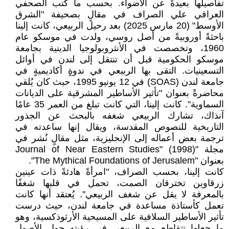
تفاصيلها بعيدةً عن الأضواء. بحسب ما كتب الصحفي
العراقي علي الصراف في مقالٍ بصحيفة "الشرق
الأوسط" (20 مارس 2025) بعد رحيل الربيعي، كانت إلينا
باحثةً أوروبيةً من أصل روسي، ولدت في موسكو عام
1960، وتخصصت في الأنثروبولوجيا الدينية بجامعة
موسكو الحكومية قبل أن تنتقل إلى لندن في أوائل
التسعينيات. التقى بها الربيعي في ندوةٍ أكاديميةٍ في
جامعة لندن (SOAS) في 12 يونيو 1995، حيث كان يُلقي
محاضرةً بعنوان "تأثير الأساطير المشرقية على الديانات
السماوية". كانت إلينا، التي كانت تبلغ من العمر 35 عامًا
آنذاك، تشارك الربيعي شغفه بالبحث عن الجذور
التاريخية للنصوص المقدسة، ويقال إنها ساعدته في
ترجمة بعض أعماله إلى الإنجليزية، مثل مقالٍ نُشر في
مجلة "Journal of Near Eastern Studies" (1998)
بعنوان "The Mythical Foundations of Jerusalem".
كانت إلينا، بحسب الصراف، "امرأةً هادئةً ذات عينين
زرقاوين تخترقان الصمت، تحمل في قلبها شغفًا
بالمعرفة لا يقل عن شغف الربيعي". يُعتقد أنها كانت
تعمل كأستاذة مساعدة في جامعة لندن، حيث درست
تأثير الأساطير السلافية على المسيحية الأرثوذكسية، وهو
ما جعلها تتقاطع مع الربيعي في رؤيته حول الأصول