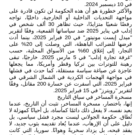
في 10 ديسمبر 2024.
والأكثر خطورة هو أن هذه الحكومة لن تكون قادرة على
مواجهة التحديات الداخلية أو الخارجية. داخليًا، تواجه
رفضًا شعبيًا متزايدًا، حيث تظاهر 30 ألف شخص في
إدلب في يناير 2025 ضد سياساتها القمعية، وفقًا لتقرير
"ميدل إيست مونيتور" في 20 فبراير 2025، بينما أدت
فرضها للضرائب الباهظة، التي وصلت إلى 20% على
التجار، إلى إغلاق 60% من الأسواق المحلية، حسب
"غرفة تجارة إدلب" في 5 مارس 2025. خارجيًا، تبقى
رهينة للتوترات بين تركيا وقطر وأمريكا، مما يجعلها
عاجزة عن صياغة سياسة مستقلة، كما حدث في فشلها
في مواجهة الهجمات الكردية في الشمال الشرقي في
فبراير 2025، التي أسفرت عن خسارة 200 مقاتل، وفقًا
لتقرير "رويترز" في 15 فبراير 2025.
مسخرة المساخر في سياق التاريخ
إنها، باختصار، مسخرة المساخر، تثبت أن التاريخ، عندما
يعيد نفسه، لا يفعل ذلك دائمًا كمأساة، بل أحيانًا كمهزلة لا
تُطاق. حكومة الجولاني ليست مجرد فشل سياسي، بل
دليل على أن الإرهاب، عندما يُعاد تقديمه بثوب جديد، لا
يفقد قبحه، بل يزداد سخريةً وهوانًا. سوريا، التي كانت