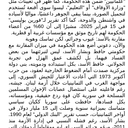
"علمانيين" ضمن هذه الحكومة، كما ظهر في تعيينات مثل
"وزارة الأوقاف" أو "التعليم"، ليسوا سوى أقنعة تُستخدم
لتجميل الصورة، بينما يبقى الجوهر داعشيًا، مواليًا لأسياده
في واشنطن والدوحة، كما أكد تقرير لـ"فورين بوليسي"
في 15 فبراير 2025، مشيرًا إلى أن 60% من أعضاء
الحكومة لهم تاريخ موثق مع مؤسسات غربية أو قطرية.
مقارنة بالأسد: عيوب وجرائم، لكن تماسك وهوية
والآن، دعوني أضع هذه الحكومة في ميزان المقارنة مع
حكومتي حافظ وبشار الأسد، ليس لتبرئتهما من بعض
الفساد فيهما، بل لكشف عمق الهزل في تجربة
الجولاني. حافظ الأسد، بكل استبداده ودمويته، بنى دولة
مركزية صمدت أمام الضغوط الخارجية لعقود، من حرب
أكتوبر 1973 التي أعادت الاعتبار للجيش السوري، إلى
مواجهة الغرب في الثمانينيات خلال أزمة لبنان. جيشه،
رغم فاعليته على استئصال عصابات الإخوان المسلمين
المسلحة في سورية كان قوة ردع حقيقية، ومؤسساته،
بكل فسادها، حافظت على سوريا ككيان سياسي
متماسك بميزانية سنوية وصلت إلى 15 مليار دولار في
أواخر الثمانينيات، حسب تقرير "البنك الدولي" لعام 1990.
بشار الأسد، رغم فشله النسبي في إدارة الأزمة منذ
2011، ورغم جرائم السي اي ايه ومقاولها أردوغان التي