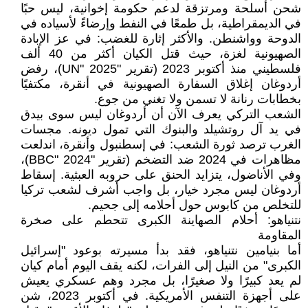
شحن أسلحة ومرتزقة لدعم حكومة إخوانية، ليس حبًا
في الديمقراطية، بل طمعًا في النفط وإرضاءً لأسياده في
الدوحة وواشنطن. والأكثر إثارة للغضب: في عز الإبادة
الصهيونية لغزة، حيث قتل الكيان أكثر من 40 ألف
فلسطيني منذ أكتوبر 2023 (تقرير "UN" 2025)، رفض
أردوغان إغلاق السفارة الصهيونية في أنقرة، مكتفيًا
بخطابات رنانة لا تسمن ولا تغني من جوع.
الشعب التركي يعرف الآن أن أردوغان ليس سوى بيدق
في يد آل روتشيلد والبنوك التي تمول ديونه. مجسات
الغرب ترصد ثورة الشعب: في إسطنبول وأنقرة، اندلعت
مظاهرات في 2024 ضد التضخم (تقرير "BBC" 2024)،
وفي الأناضول، يتزايد الحنق على حروبه العبثية. إسقاط
أردوغان ليس مجرد خيار، بل واجب أشرف لشعب تركيا
للتخلص من كابوس حول أحلامه إلى جحيم.
نتنياهو: أحلام الصهاينة الكبرى تتحطم على صخرة
المقاومة
أما بنيامين نتنياهو، فقد بدأ مسيرته بوعود "إسرائيل
الكبرى" من النيل إلى الفرات، لكنه يقف اليوم أمام كيان
لم يعد كبيرًا ولا صغيرًا، بل مجرد وهم عسكري يعيش
على أجهزة التنفس الأمريكية. في أكتوبر 2023، شن