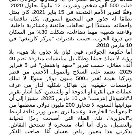
قتلت 500 ألف شخص وشردت 12 مليونًا بحلول 2020،
وفقًا لتقرير الأمم المتحدة في 15 يناير 2021، كان يمثل
نظامًا له جذور في المجتمع السوري، بكل تناقضاته
وأخطائه، مستندًا إلى تحالفات طائفية وعشائرية داخلية،
وقاعدة شعبية، مهما تضاءلت، شكلت 30% من السكان
في ذروة الحرب، حسب تقديرات "مركز كارنيغي" في
10 مارس 2018.
أما حكومة الجولاني، فهي كيان بلا جذور، بلا هوية، بلا
رؤية. لا تملك جيشًا وطنيًا، بل ميليشيات متفرقة تضم 40
ألف مقاتل، حسب تقرير "معهد واشنطن" في 5 فبراير
2025، تعتمد على السلاح والتمويل الأجنبي من قطر
وتركيا بقيمة تُقدر بـ500 مليون دولار سنويًا. لا تملك
مؤسسات حقيقية، بل هياكل شكلية تُدار من غرف
عمليات في أنقرة أو الدوحة أو واشنطن، كما أشار تقرير
لـ"ناشيونال إنترست" في 10 مارس 2025، مشيرًا إلى أن
ميزانيتها السنوية لا تتجاوز 200 مليون دولار، معظمها من
"المعونات" الخارجية. وعندما نرى تعيين وزير ثقافة ارتبط
بـ"الجزيرة"، تلك القناة التي أصبحت رمزًا للخيانة
والتضليل، ندرك أننا أمام مسخرة لا تستحق النقاش.
يذكرني هذا بتعيين رياض نعسان آغا، صاحب الفكر