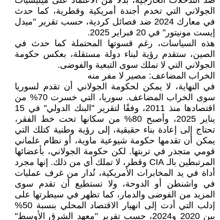
ضد التدخلات الخارجية، بدلاً من الاعتماد على ميليشيات
الجولاني التي تخدم أجندة أمريكية وقطرية، كما حدث
في معارك 2024 ضد فصائل كردية، حسب تقرير "ميدل
إيست مونيتور" في 20 فبراير 2025.
هذه السياسات، رغم قسوتها المحتملة كما حدث في
الصين، ستقدم رؤية لبناء دولة مستقلة، بعكس حكومة
الجولاني التي لا تملك سوى التبعية والفوضى.
الخراب المضاعف: مصير لا مفر منه
في النهاية، لا يمكن لحكومة الجولاني أن تقدم لسوريا
سوى الخراب المضاعف. سوريا، التي خسرت 70% من
اقتصادها منذ 2011، وفقًا لتقرير "البنك الدولي" في 15
يناير 2025، وأصبح 80% من سكانها تحت خط الفقر،
تحتاج إلى إعادة بناء حقيقية، إلى رؤية وطنية كتلك التي
يمكن أن تقدمها حكومة شيوعية ماوية، أو نظام علماني
قومي متجذر في تربتها. لكن حكومة الجولاني، بأعضائها
المرتبطين بالـ CIA وقطر، لا تملك أي من ذلك. إنها مجرد
أداة في يد المخابرات الأمريكية، تُدار من غرف عمليات
في واشنطن أو الدوحة، ولا تستطيع أن تقدم سوى
المزيد من الفوضى والدمار، كما تظهر في سيطرتها على
إدلب التي أدت إلى انهيار الاقتصاد المحلي بنسبة 50%
بين 2020 و2024، حسب تقرير "معهد الشرق الأوسط"