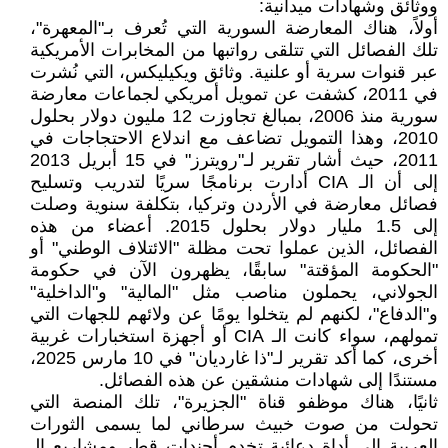
ووثائق وشهادات ميدانية:
أولاً، هناك المعارضة السورية التي تُعرف بـ"المعهرة"،
تلك الفصائل التي تتلقى رواتبها من المخابرات الأمريكية
عبر قنوات سرية أو علنية. وثائق ويكيليكس، التي نُشرت
في 2011، كشفت عن تمويل أمريكي لجماعات معارضة
سورية منذ 2006، بمبالغ تجاوزت 12 مليون دولار بحلول
2010، وهذا التمويل تضاعف مع اندلاع الاحتجاجات في
2011، حيث أشار تقرير لـ"رويترز" في 15 أبريل 2013
إلى أن الـ CIA أدارت برنامجًا سريًا لتدريب وتسليح
فصائل معارضة في الأردن وتركيا، بتكلفة سنوية وصلت
إلى 1.5 مليار دولار بحلول 2015. أعضاء من هذه
الفصائل، الذين عملوا تحت مظلة "الائتلاف الوطني" أو
"الحكومة المؤقتة" سابقًا، يظهرون الآن في حكومة
الجولاني، يحملون مناصب مثل "المالية" و"الداخلية"
و"الدفاع"، لكنهم لم يتخلوا يومًا عن ولائهم للجهات التي
تمولهم، سواء كانت الـ CIA أو أجهزة استخبارات غربية
أخرى، كما أكد تقرير لـ"ذا غارديان" في 10 مارس 2025،
مستندًا إلى شهادات منشقين عن هذه الفصائل.
ثانيًا، هناك موظفو قناة "الجزيرة"، تلك المنصة التي
تحولت من صوت خبيث سرطاني لما يسمى الثورات
العربية إلى أداة دعائية تخدم أجندات قطر ومشاريع الـ