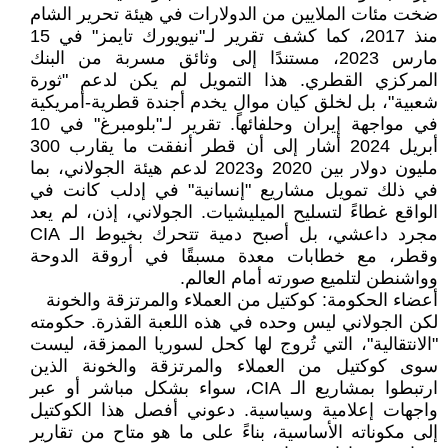
ضخت مئات الملايين من الدولارات في هيئة تحرير الشام
منذ 2017، كما كشف تقرير لـ"نيويورك تايمز" في 15
مارس 2023، مستندًا إلى وثائق مسربة من البنك
المركزي القطري. هذا التمويل لم يكن لدعم "ثورة
شعبية"، بل لخلق كيان موالٍ يخدم أجندة قطرية-أمريكية
في مواجهة إيران وحلفائها. تقرير لـ"بلومبرغ" في 10
أبريل 2024 أشار إلى أن قطر أنفقت ما يقارب 300
مليون دولار بين 2020 و2023 لدعم هيئة الجولاني، بما
في ذلك تمويل مشاريع "إنسانية" في إدلب كانت في
الواقع غطاءً لتسليح الميليشيات. الجولاني، إذن، لم يعد
مجرد داعشي، بل أصبح دمية تتحرك بخيوط الـ CIA
وقطر، مع خطابات معدة مسبقًا في أروقة الدوحة
وواشنطن لتلميع صورته أمام العالم.
أعضاء الحكومة: كوكتيل من العملاء والمرتزقة والخونة
لكن الجولاني ليس وحده في هذه اللعبة القذرة. حكومته
"الانتقالية"، التي تُروج لها كحل لسوريا الممزقة، ليست
سوى كوكتيل من العملاء والمرتزقة والخونة الذين
ارتبطوا بمشاريع الـ CIA، سواء بشكل مباشر أو عبر
واجهات إعلامية وسياسية. دعوني أفصل هذا الكوكتيل
إلى مكوناته الأساسية، بناءً على ما هو متاح من تقارير