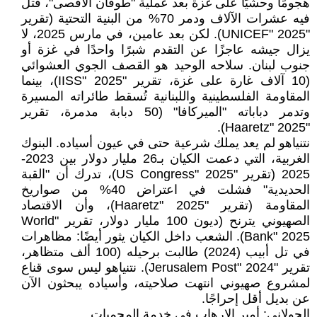
هجومًا وحشيًا على غزة بعد عملية "طوفان الأقصى"، قتل
فيه عشرات الآلاف ودمر 70% من البنية التحتية (تقرير
"UNICEF" 2025). لكن بعد عامين، في مارس 2025، لا
يزال جيشه عاجزًا عن التقدم شبرًا واحدًا في غزة أو
جنوب لبنان. سلاحه الوحيد هو القصف الجوي العشوائي
(10 آلاف غارة على غزة، تقرير "IISS" 2025)، بينما
المقاومة الفلسطينية واللبنانية تُسقط طائراته المسيرة
وتدمر دباباته "الميركافا" (50 دبابة مدمرة، تقرير
"Haaretz" 2025).
نتنياهو لم يعد يملك شرعية حتى في عيون أسياده. البنوك
الغربية، التي دعمت الكيان بـ26 مليار دولار بين 2023-
2025 (تقرير "US Congress" 2025)، تدرك أن "القبة
الحديدية" فشلت في اعتراض 40% من صواريخ
المقاومة (تقرير "Haaretz" 2025)، وأن الاقتصاد
الصهيوني يترنح (ديون 100 مليار دولار، تقرير "World
Bank" 2025). الشعب داخل الكيان يثور أيضًا: مظاهرات
في تل أبيب (2024) طالبت برحيله (100 ألف متظاهر،
تقرير "Jerusalem Post" 2024). نتنياهو ليس سوى قناع
لمشروع صهيوني انتهت صلاحيته، وأسياده يبحثون الآن
عن بديل أقل إحراجًا.
الجولاني: أمير الإرهاب في خدمة المحميات