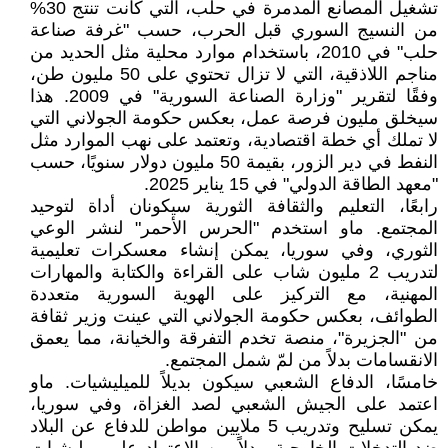
تشغيل المصانع المدمرة في حلب، التي كانت تنتج 30%
من النسيج السوري قبل الحرب، حسب "غرفة صناعة
حلب" في 2010، باستخدام موارد محلية مثل الحديد من
مناجم اللاذقية، التي لا تزال تحتوي على 50 مليون طن،
وفقًا لتقرير "وزارة الصناعة السورية" في 2009. هذا
سيخلق مليون فرصة عمل، بعكس حكومة الجولاني التي
لا تملك أي خطة اقتصادية، وتعتمد على نهب الموارد مثل
النفط في دير الزور، بقيمة 50 مليون دولار سنويًا، حسب
"معهد الطاقة الدولي" في 15 يناير 2025.
رابعًا، التعليم والثقافة الثورية سيكونان أداة لتوحيد
المجتمع. ماو استخدم "الحرس الأحمر" لنشر الوعي
الثوري، وفي سوريا، يمكن إنشاء معسكرات تعليمية
لتدريب 2 مليون شاب على القراءة والكتابة والمهارات
المهنية، مع التركيز على الهوية السورية متعددة
الطوائف، بعكس حكومة الجولاني التي عينت وزير ثقافة
من "الجزيرة"، منصة تخدم التفرقة والخيانة، مما يعمق
الانقسامات بدلاً من لمّ شمل المجتمع.
خامسًا، الدفاع الشعبي سيكون بديلاً للميليشيات. ماو
اعتمد على الجيش الشعبي لصد الغزاة، وفي سوريا،
يمكن تسليح وتدريب 5 ملايين مواطن للدفاع عن البلاد