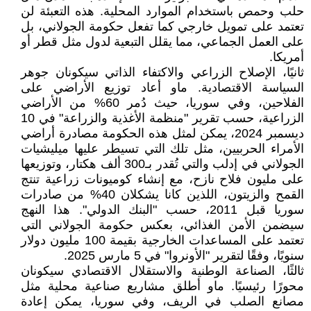
حلب وحمص باستخدام الموارد المحلية. هذه التعبئة لن
تعتمد على تمويل خارجي كما تفعل حكومة الجولاني، بل
على العمل الجماعي، مما يقلل التبعية لدول مثل قطر أو
أمريكا.
ثانيًا، الإصلاح الزراعي والاكتفاء الذاتي سيكونان جوهر
السياسة الاقتصادية. ماو أعاد توزيع الأراضي على
الفلاحين، وفي سوريا، حيث دُمر 60% من الأراضي
الزراعية، حسب تقرير "منظمة الأغذية والزراعة" في 10
ديسمبر 2024، يمكن لمثل هذه الحكومة مصادرة أراضي
الأمراء الحربيين، مثل تلك التي تسيطر عليها ميليشيات
الجولاني في إدلب والتي تُقدر بـ300 ألف هكتار، وتوزيعها
على مليون فلاح نازح، مع إنشاء كوميونات زراعية تنتج
القمح والزيتون، اللذين كانا يشكلان 40% من صادرات
سوريا قبل 2011، حسب "البنك الدولي". هذا النهج
سيضمن الأمن الغذائي، بعكس حكومة الجولاني التي
تعتمد على المساعدات الخارجية بقيمة 100 مليون دولار
سنويًا، وفقًا لتقرير "الأونروا" في 5 مارس 2025.
ثالثًا، الصناعة الوطنية والاستقلال الاقتصادي سيكونان
محورًا رئيسيًا. ماو أطلق مشاريع صناعية محلية مثل
مصانع الصلب في الريف، وفي سوريا، يمكن إعادة