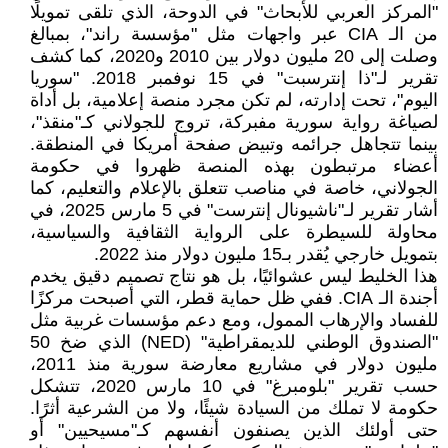
"المركز العربي للأبحاث" في الدوحة، الذي تلقى تمويلًا
من الـ CIA عبر واجهات مثل "مؤسسة راند"، بمبالغ
وصلت إلى 20 مليون دولار بين 2010 و2020، كما كشف
تقرير لـ"ذا إنترسبت" في 15 نوفمبر 2018. "سوريا
اليوم"، تحت إدارته، لم تكن مجرد منصة إعلامية، بل أداة
لصياغة رواية سورية مفبركة، تروج للجولاني كـ"منقذ"،
بينما تتجاهل جرائمه وتبيض صفحة أمريكا في المنطقة.
أعضاء مرتبطون بهذه المنصة ظهروا في حكومة
الجولاني، خاصة في مناصب تتعلق بالإعلام والتعليم، كما
أشار تقرير لـ"ناشيونال إنترست" في 5 مارس 2025، في
محاولة للسيطرة على الرواية الثقافية والسياسية،
بتمويل خارجي يُقدر بـ15 مليون دولار منذ 2022.
هذا الخليط ليس عشوائيًا، بل هو نتاج تصميم دقيق يخدم
أجندة الـ CIA. ففي ظل حماية قطر، التي أصبحت مركزًا
للفساد والإرهاب الممول، ومع دعم مؤسسات غربية مثل
"الصندوق الوطني للديمقراطية" (NED) الذي ضخ 50
مليون دولار في مشاريع معارضة سورية منذ 2011،
حسب تقرير "بلومبرغ" في 10 مارس 2020، تتشكل
حكومة لا تملك من السيادة شيئًا، ولا من الشرعية أثرًا.
حتى أولئك الذين يصنفون أنفسهم كـ"مسيحيين" أو