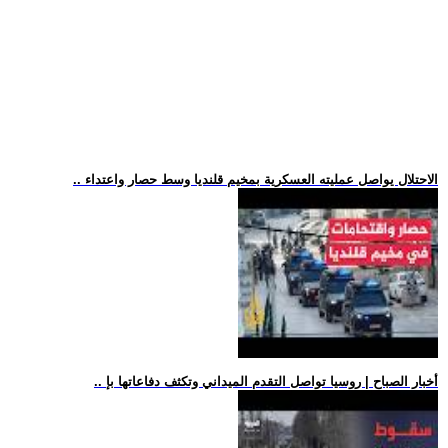
.. الاحتلال يواصل عمليته العسكرية بمخيم قلنديا وسط حصار واعتداء
.. أخبار الصباح | روسيا تواصل التقدم الميداني وتكثف دفاعاتها بإ