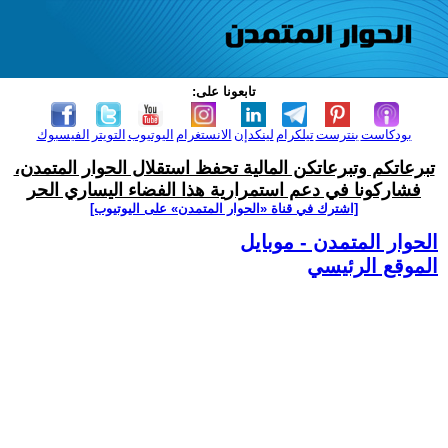
تابعونا على:
بودكاست
بنترست
تيلكرام
لينكدإن
الانستغرام
اليوتيوب
التويتر
الفيسبوك
تبرعاتكم وتبرعاتكن المالية تحفظ استقلال الحوار المتمدن،
فشاركونا في دعم استمرارية هذا الفضاء اليساري الحر
[اشترك في قناة ‫«الحوار المتمدن» على اليوتيوب]
الحوار المتمدن - موبايل
الموقع الرئيسي