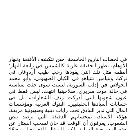
في لحظات التاريخ الحاسمة، حين تتكشف الأقنعة وتنهار
الأوهام، تظهر الحقيقة عارية كالشمس في رابعة النهار:
أنظمة مثل تلك التي يقودها رجب طيب أردوغان في
تركيا، وبنيامين نتنياهو في الكيان الصهيوني، وأبو محمد
الجولاني في إدلب السورية، ليست سوى جثث سياسية
في حالة موت سريري. صلاحيتها انتهت، ليس فقط في
عيون شعوبها التي أدركت زيف الشعارات، بل في
حسابات أسيادها الحقيقيين: البنوك الغربية ومؤسسات
المال التي تدير البيادق تحت رايات دينية وصهيونية مزيفة.
هؤلاء الأسياد، بمجساتهم الدقيقة التي ترصد نبض
الشعوب، يعرفون أن الوقت قد حان لسحب الستار عن
هذه المسرحية الهزلية، لكن السؤال الذي يظل معلقًا: