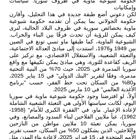
حكومة شيوعية ماوية في ظروف سوريا: سياسات
وإمكانيات
لكن دعوني أضع طبقة جديدة في هذا التحليل، وأقارن
حكومة الجولاني بما يمكن أن تقدمه حكومة شيوعية
ماوية بخصائص سورية في ظروف البلاد الحالية، لنرى
كيف يمكن للرؤية أن تحدث فرقًا بين البناء والخراب.
الشيوعية الماوية، كما طبقها ماو تسي تونغ في الصين
بين 1949 و1976، استندت إلى مبادئ العدالة الاجتماعية،
والتعبئة الشعبية، والاستقلال الاقتصادي، مع تركيز على
الريف كقاعدة للثورة، وهي مبادئ يمكن تكييفها مع واقع
سوريا المدمرة في 2025، حيث 70% من البنية التحتية
مدمرة، وفقًا لتقرير "البنك الدولي" في 15 يناير 2025،
و80% من السكان تحت خط الفقر، حسب "برنامج
الأغذية العالمي" في 10 مارس 2025.
أولاً، لو افترضنا وجود حكومة شيوعية ماوية في سوريا
اليوم، لكانت سياستها الأولى هي التعبئة الشعبية الشاملة
لإعادة الإعمار. ماو، في "القفزة الكبرى للأمام" (1958-
1962)، عبأ ملايين الفلاحين لبناء السدود والمصانع، وفي
سوريا، يمكن تعبئة 10 ملايين مواطن من النازحين
واللاجئين، الذين يشكلون 50% من السكان، حسب تقرير
الأمم المتحدة في 15 فبراير 2025، لإعادة بناء المدن مثل