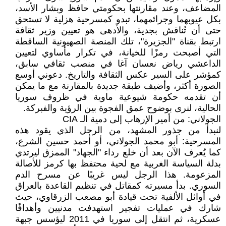
المضاعف، وعند مقارنتها بحكومتي حافظ وبشار الأسد،
بكل عيوبهما وجرائمهما، تبدو كمسرحية هزلية لا تستحق
حتى أن تُناقش بجدية، والأدهى هو تعيين وزير ثقافة
ارتبط بقناة "الجزيرة"، تلك المنصة الصهيونية الساقطة
التي أصبحت رمزًا للخيانة، في تكرار مأساوي لتعيين
الداعشي رياض نعسان آغا في منصب ثقافي سابق،
كمؤشر على السير عكس الثقافة والتاريخ. دعوني أوسع
الصورة أكثر، وأضيف طبقة جديدة بالمقارنة مع ما يمكن
أن تقدمه حكومة شيوعية ماوية في ظروف سوريا
الحالية، لنرى بوضوح عمق الفجوة بين الرؤية والفبركة.
الجولاني: من أمير الإرهاب إلى دمية الـ CIA
لنبدأ من جذور المشهد، من الرجل الذي يقود هذه
المسرحية: أبو محمد الجولاني، أو أحمد حسين الشرع،
كما يُعرف الآن بعد أن خلع رداء "الجهاد" الممزق ليرتدي
بدلة السياسة الغربية مع لحية محتفظ بها كرمز للأصالة
المزعومة. هذا الرجل ليس غريبًا عن مسرح الدم
السوري. بدأ مسيرته كمقاتل في تنظيم القاعدة بالعراق
في أوائل الألفية تحت قيادة أبو مصعب الزرقاوي، حيث
شارك في عمليات تفجير استهدفت مدنيين وأهدافًا
عسكرية، ثم انتقل إلى سوريا في 2011 ليؤسس جبهة