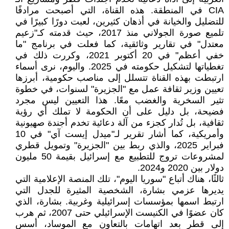
CIA في المنطقة. هذه القناة، التي أصبحت مرادفًا
للتضليل والخيانة في أذهان كثيرين، لعبت دورًا كبيرًا في
تلميع صورة الجولاني منذ 2017، حيث قدمته كـ"زعيم
معتدل" في تقارير وثائقية، كما فعلت في برنامج "ما
خفي أعظم" في 20 أكتوبر 2021، وكررت ذلك في
تغطياتها لتشكيل حكومته في 2025. واليوم، نرى أسماء
ارتبطت بهذه القناة تتسلل إلى مناصب حكومية، أبرزها
تعيين وزير ثقافة عمل مع "الجزيرة" لسنوات، في خطوة
تثير السخرية والغضب معًا. هذا التعيين ليس مجرد
فضيحة، بل دليل على أن الحكومة لا تملك أي رؤية
ثقافية، بل تُدار كجزء من آلة دعائية تخدم أجندة صهيونية
وأمريكية، كما أشار تقرير لـ"ميدل إيست آي" في 10
فبراير 2025، والذي ربط بين "الجزيرة" وتمويل قطري
لمشروعات تروج للتطبيع مع إسرائيل بقيمة 50 مليون
دولار بين 2020 و2024.
ثالثًا، هناك أتباع "سوريا اليوم"، تلك المنصة الإعلامية التي
يديرها عزمي بشارة، الشخصية المثيرة للجدل التي
ارتبط اسمها بمؤسسات إسرائيلية وغربية. بشارة، الذي
كان عضوًا في الكنيست الإسرائيلي حتى 2007، ثم هرب
إلى قطر بعد اتهامات بالتعاون مع الموساد، أسس