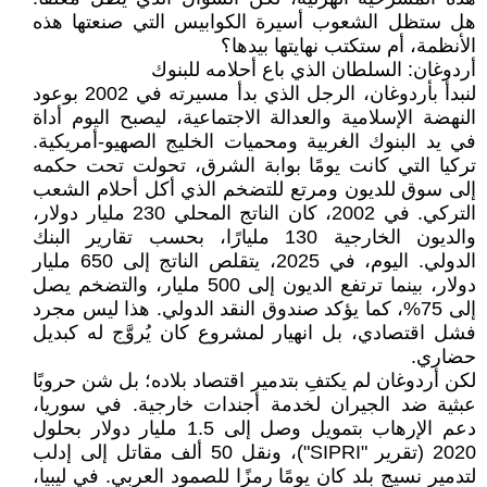
هل ستظل الشعوب أسيرة الكوابيس التي صنعتها هذه
الأنظمة، أم ستكتب نهايتها بيدها؟
أردوغان: السلطان الذي باع أحلامه للبنوك
لنبدأ بأردوغان، الرجل الذي بدأ مسيرته في 2002 بوعود
النهضة الإسلامية والعدالة الاجتماعية، ليصبح اليوم أداة
في يد البنوك الغربية ومحميات الخليج الصهيو-أمريكية.
تركيا التي كانت يومًا بوابة الشرق، تحولت تحت حكمه
إلى سوق للديون ومرتع للتضخم الذي أكل أحلام الشعب
التركي. في 2002، كان الناتج المحلي 230 مليار دولار،
والديون الخارجية 130 مليارًا، بحسب تقارير البنك
الدولي. اليوم، في 2025، يتقلص الناتج إلى 650 مليار
دولار، بينما ترتفع الديون إلى 500 مليار، والتضخم يصل
إلى 75%، كما يؤكد صندوق النقد الدولي. هذا ليس مجرد
فشل اقتصادي، بل انهيار لمشروع كان يُروَّج له كبديل
حضاري.
لكن أردوغان لم يكتفِ بتدمير اقتصاد بلاده؛ بل شن حروبًا
عبثية ضد الجيران لخدمة أجندات خارجية. في سوريا،
دعم الإرهاب بتمويل وصل إلى 1.5 مليار دولار بحلول
2020 (تقرير "SIPRI")، ونقل 50 ألف مقاتل إلى إدلب
لتدمير نسيج بلد كان يومًا رمزًا للصمود العربي. في ليبيا،