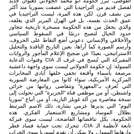
الفوضى، تبرز حكومة أبو محمد الجولاني كعنوان جديد
لفصل قديم من التراجيديا التي عصفت بسوريا منذ أكثر
من نصف قرن. لكن هذه المرة، ليست التراجيديا في
عمق الحدث نفسه، بل في الهزل المرير الذي يغلفه،
والذي يجعل من هذه الحكومة مسخرة تاريخية تتجاوز
حدود الخيال لتصبح درسًا في السقوط السياسي
والأخلاقي والإنساني. دعوني أضع النقاط على الحروف،
وأرسم الصورة كما أراها، بعين التاريخ الناقدة والتحليل
الاستراتيجي، بعيدًا عن ضجيج الإعلام المأجور والروايات
المفبركة التي تُنسج في غرف الـ CIA وقنوات الدعاية
الممولة: إن حكومة الجولاني ليست سوى واجهة داعشية
مرصعة بأسماء وأقنعة تخفي خلفها أيادي المخابرات
المركزية الأمريكية، سواء كانوا من المعارضة السورية
التي تُعرف بـ"المعهرة" وتتقاضى رواتبها من خزائن
واشنطن، أو من موظفي قناة "الجزيرة" التي تحولت إلى
نسخة معاصرة من آلة غوبلز النازية، أو من أتباع "سوريا
اليوم" التي يديرها عزمي بشارة، ذلك الاسم المرتبط
بظلال الموساد ومشاريع الاستعمار الفكري. هذه
الحكومة، بكل تناقضاتها الفاضحة، ليست سوى فبركة
تابعة لأنظمة الـ CIA، تتحرك تحت حماية فساد قطر
وإرهابها الممول، ولا يمكن أن تقدم لسوريا سوى الخراب