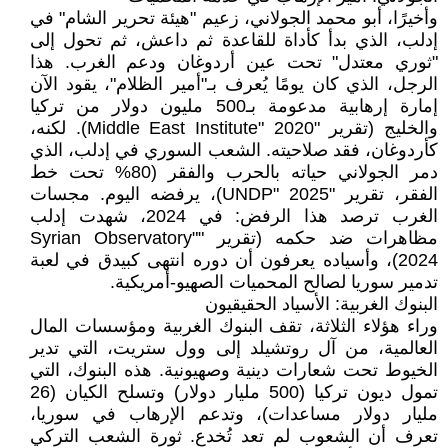
وأخيرًا، أبو محمد الجولاني، زعيم "هيئة تحرير الشام" في
إدلب، الذي بدأ كأداة للقاعدة ثم داعش، ثم تحول إلى
"ثوري معتدل" تحت عين أردوغان ودعم الغرب. هذا
الرجل، الذي كان يومًا يُعرف بـ"أمير الظلام"، يقود الآن
إمارة إرهابية مدعومة بـ500 مليون دولار من تركيا
والخليج (تقرير "Middle East Institute" 2020). لكنه،
كأردوغان، فقد صلاحيته. الشعب السوري في إدلب، الذي
دمر الجولاني حياته بالحرب والفقر (80% تحت خط
الفقر، تقرير "UNDP" 2025)، يرفضه اليوم. مجسات
الغرب ترصد هذا الرفض: في 2024، شهدت إدلب
مظاهرات ضد حكمه (تقرير "Syrian Observatory"
2024)، وأسياده يعرفون أن دوره انتهى كبيدق في لعبة
تدمير سوريا لصالح المحميات الصهيو-أمريكية.
البنوك الغربية: الأسياد الحقيقيون
وراء هؤلاء الثلاثة، تقف البنوك الغربية ومؤسسات المال
العالمية، من آل روتشيلد إلى وول ستريت، التي تدير
الخيوط تحت شعارات دينية وصهيونية. هذه البنوك، التي
تمول ديون تركيا (500 مليار دولار) وتسلح الكيان (26
مليار دولار مساعدات)، وتدعم الإرهاب في سوريا،
تعرف أن الشعوب لم تعد تُخدع. ثورة الشعب التركي