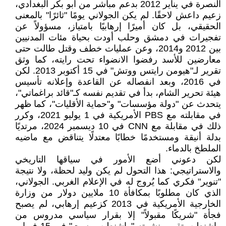
النصرة في يناير 2012 بدعم مباشر من أبو بكر البغدادي،
زعيم داعش لاحقًا. لم يكن الجولاني يومًا "ثائرًا" بالمعنى
الحقيقي، بل كان أميرًا إرهابيًا بامتياز، مسؤولاً عن
تفجيرات في دمشق وحلب أودت بحياة مئات المدنيين
بين 2012 و2014، وعن عمليات خطف وقتل طالت حتى
معارضين للأسد رفضوا الانضواء تحت رايته، كما وثق
تقرير لـ"هيومن رايتس ووتش" في 15 أكتوبر 2013. لكن
في 2016، وبعد انفصاله عن القاعدة وإعلانه تأسيس
هيئة تحرير الشام، بدأ في تقديم نفسه كـ"قائد براغماتي"،
يتحدث عن "دولة مؤسسات" و"حماية الأقليات"، كما ظهر
في مقابلته مع PBS الأمريكية في 1 يوليو 2021، وكرر
ذلك في مقابلة مع CNN في 10 ديسمبر 2024، مرتديًا
بدلة أنيقة ومستخدمًا خطابًا معتدلًا يتناقض مع ماضيه
الملطخ بالدماء.
لكن دعوني أضع الأمور في سياقها التاريخي
والاستراتيجي: هذا التحول لم يكن وليد لحظة، ولا نتيجة
"تنوير" فكري كما يُروج له في الإعلام الغربي. الجولاني،
الذي كان مطلوبًا بمكافأة 10 ملايين دولار من وزارة
الخارجية الأمريكية في 2013 كزعيم إرهابي، لم يصبح
فجأة "شريكًا مقبولاً" إلا بقرار سياسي مدروس من