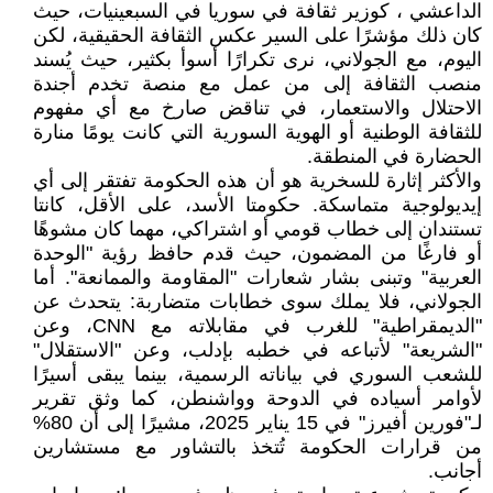
الداعشي ، كوزير ثقافة في سوريا في السبعينيات، حيث
كان ذلك مؤشرًا على السير عكس الثقافة الحقيقية، لكن
اليوم، مع الجولاني، نرى تكرارًا أسوأ بكثير، حيث يُسند
منصب الثقافة إلى من عمل مع منصة تخدم أجندة
الاحتلال والاستعمار، في تناقض صارخ مع أي مفهوم
للثقافة الوطنية أو الهوية السورية التي كانت يومًا منارة
الحضارة في المنطقة.
والأكثر إثارة للسخرية هو أن هذه الحكومة تفتقر إلى أي
إيديولوجية متماسكة. حكومتا الأسد، على الأقل، كانتا
تستندان إلى خطاب قومي أو اشتراكي، مهما كان مشوهًا
أو فارغًا من المضمون، حيث قدم حافظ رؤية "الوحدة
العربية" وتبنى بشار شعارات "المقاومة والممانعة". أما
الجولاني، فلا يملك سوى خطابات متضاربة: يتحدث عن
"الديمقراطية" للغرب في مقابلاته مع CNN، وعن
"الشريعة" لأتباعه في خطبه بإدلب، وعن "الاستقلال"
للشعب السوري في بياناته الرسمية، بينما يبقى أسيرًا
لأوامر أسياده في الدوحة وواشنطن، كما وثق تقرير
لـ"فورين أفيرز" في 15 يناير 2025، مشيرًا إلى أن 80%
من قرارات الحكومة تُتخذ بالتشاور مع مستشارين
أجانب.