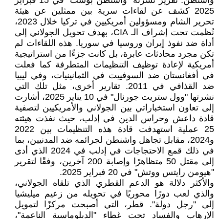
واشنطن. تقرير نشرته "واشنطن بوست" في 15 فبراير
2025 كشف عن لقاءات سرية بين ممثلين عن هيئة
تحرير الشام ومسؤولين أمريكيين في تركيا خلال 2023،
نُظمت تحت إشراف الـ CIA، بهدف تحويل الجولاني إلى
أداة ضد نفوذ إيران وروسيا في سوريا. هذه اللقاءات لم
تكن مجرد محادثات عابرة، بل كانت جزءًا من استراتيجية
أمريكية لإعادة توظيف التنظيمات المتطرفة كما فعلت
في أفغانستان ضد السوفييت في الثمانينيات، وفي ليبيا
ضد القذافي في 2011. تقارير أخرى، مثل تلك التي
نشرتها "وول ستريت جورنال" في 10 يناير 2025، أشارت
إلى تعاون استخباراتي بين الجولاني والأمريكيين لتصفية
قادة داعش وحراس الدين في إدلب، حيث نفذت هيئته
25 عملية استهدفت قادة هذه التنظيمات بين 2022
و2024، مقابل تجاهل واشنطن لجرائمه ضد المدنيين، بما
في ذلك قمع الاحتجاجات في إدلب في 2024 الذي أدى
إلى مقتل 50 متظاهرًا وإصابة 200 آخرين، وفقًا لتقرير
"هيومن رايتس ووتش" في 20 فبراير 2025.
والأكثر دلالة هو الدعم القطري الذي تلقاه الجولاني،
والذي لعب دورًا محوريًا في تحويله من زعيم ميليشيا
إلى "رجل دولة". قطر، التي أصبحت مركزًا لتمويل
الإرهاب والفساد تحت غطاء "الدبلوماسية الناعمة"،