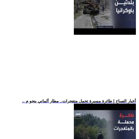
.. أخبار الصباح | طائرة مسيرة تحمل متفجرات.. مطار ألماني ينجو م