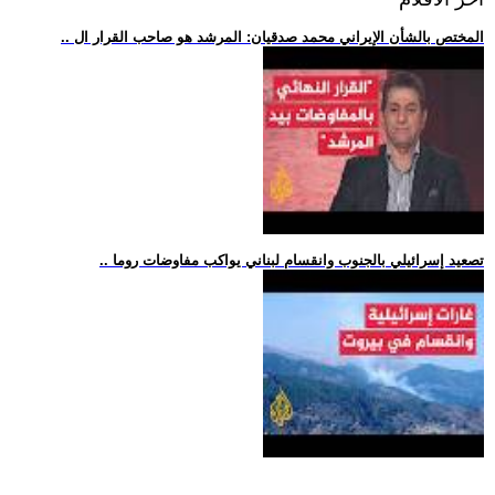
.. المختص بالشأن الإيراني محمد صدقيان: المرشد هو صاحب القرار ال
.. تصعيد إسرائيلي بالجنوب وانقسام لبناني يواكب مفاوضات روما