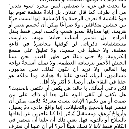
ما يحدث في غزة، يا صديقي، ليس مجرد “سوء تقدير”
من أي طرف كما قال عدنان، بل إبادةٌ منظمة تقوم بها
قوةٌ غاشمة لا تعرف الرحمة ولا الإنسانية. إنها ليست حربًا
بين جيشين متكافئين، ولا صراعًا يمكن أن يُحسم بنصرٍ أو
هزيمة. إنها محاولةٌ لمحو شعبٍ بأكمله، ليس فقط بقتل
أفراده، بل بتدمير أسباب حياته: بيوته، مدارسه،
مستشفياته، ذكرياته. لن تُوقفها محاضرةٌ في قاعةٍ
مغلقة، ولا خطبةٌ في مسجد، ولا تعليقٌ على منصةٍ
إلكترونية، ولا حتى دعاءٌ في ظهر الغيب. نحن لسنا
الجيش الأحمر بترسانته العظيمة، ولا نملك أسلحةً نواجه
بها العالم، ولا نريد أن نكون كذلك. نحن مدنيون،
مسالمون، أبرياء، يُعتدى علينا بلا هوادة، وما نملكه هو
حقنا في البقاء على أرضنا، لا أكثر ولا أقل.
لكن دعني أسألك، يا خالد: هل يكفي أن نكتفي بالحديث؟
هل يكفي أن نُلقي اللوم على هذا أو ذاك، على من
صمت أو من تكلم؟ الإبادة ليست معركةً كلامية يمكن أن
ننتصر فيها بالحجج والتحليلات. إنها واقعٌ مادي، دمٌ يسيل،
وأرواحٌ تُزهق، ومستقبلٌ يُدمّر. إذا كنا عاجزين عن إيقافها
بالسلاح أو بالقوة، فهل يعني ذلك أن علينا أن نستمر في
الكلام فقط لأننا لا نملك شيئًا آخر؟ أم أن علينا أن نعترف