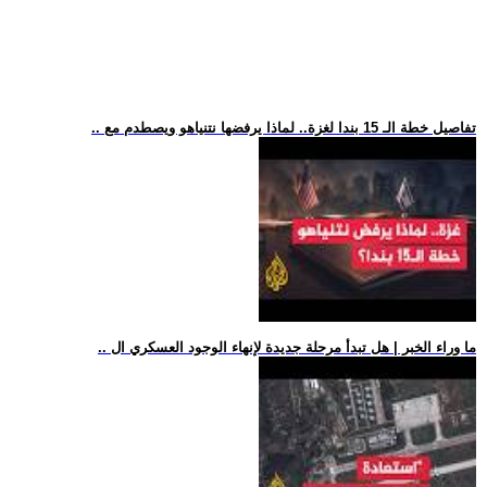
.. تفاصيل خطة الـ 15 بندا لغزة.. لماذا يرفضها نتنياهو ويصطدم مع
.. ما وراء الخبر | هل تبدأ مرحلة جديدة لإنهاء الوجود العسكري ال