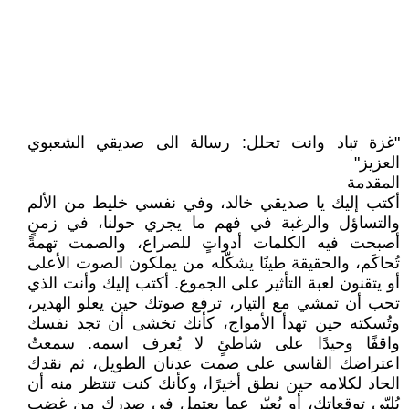
"غزة تباد وانت تحلل: رسالة الى صديقي الشعبوي
العزيز"
المقدمة
أكتب إليك يا صديقي خالد، وفي نفسي خليط من الألم
والتساؤل والرغبة في فهم ما يجري حولنا، في زمنٍ
أصبحت فيه الكلمات أدواتٍ للصراع، والصمت تهمةً
تُحاكَم، والحقيقة طينًا يشكّله من يملكون الصوت الأعلى
أو يتقنون لعبة التأثير على الجموع. أكتب إليك وأنت الذي
تحب أن تمشي مع التيار، ترفع صوتك حين يعلو الهدير،
وتُسكته حين تهدأ الأمواج، كأنك تخشى أن تجد نفسك
واقفًا وحيدًا على شاطئٍ لا يُعرف اسمه. سمعتُ
اعتراضك القاسي على صمت عدنان الطويل، ثم نقدك
الحاد لكلامه حين نطق أخيرًا، وكأنك كنت تنتظر منه أن
يُلبّي توقعاتك، أو يُعبّر عما يعتمل في صدرك من غضبٍ