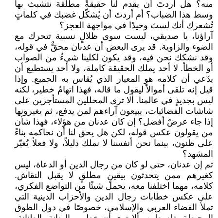
منه؟ هل أردتَ أن يقدم لنا حقيقةً مطلقة نتشبث بها
وسط هذا الضباب؟ أم أردتَ أن يُشكّل غضبك في كلماتٍ
تُشعرك أنك لستَ وحيدًا في مواجهة العجز؟
آراؤنا، يا صديقي، ليست سوى ظلالٍ نسبية تتحرك مع
الضوء والزاوية. قد يرى البعض أن عدنان محقٌّ في قوله،
وقد نشكك نحن فيه، وقد يكون لكلينا شيءٌ من الصواب
أو الخطأ. لا أحد يملك الحقيقة كاملة، ولا أحد يستطيع أن
يدّعي أن كلامه هو المعيار الذي يُقاس به الجميع. وإذا
قيل إنه تلقى أموالاً ليقول ما قاله، فهذا اتهامٌ خطير، لكنه
ليس بجديدٍ في عالمنا. ألا ترى المحللين المستأجرين على
شاشات الفضائيات، يبيعون آراءهم لمن يدفع، ثم يغيرونها
إذا جاء عرضٌ أفضل؟ إن كان عدنان من هؤلاء، فهذا شأن
من يقولون عكس قوله، لكن هل يحق لنا أن نحاكمه بناءً
على ظنون، بينما نحن أنفسنا لا نملك دليلاً، ولا فعلاً يُغيّر
المشهد؟
ثم إن عدنان، حتى لو كان من رجال الدين أو الدعاة، ليس
كغيرهم ممن يتحدثون بيقينٍ مطلقٍ لا يقبل النقاش.
كلامه، مهما اختلفنا معه، يحمل شيئًا من التواضع الفكري،
على عكس خطابات رجال الدين والأحزاب الدينية التي
تملأ الفضاء العربي والإسلامي، خصوصًا في دول الطوق