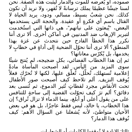
صموده، أو يُعرضه للموت والدمار ليثبت هذه الصفة. نحن
لسنا جيشًا عظيمًا يملك ترسانةً لا تُقهر، ولا نريد أن نكون
كذلك. نحن شعبٌ بسيط، مسالم، ودود، يريد الحياة لا
القتال باسم أي فكرةٍ أو عقيدة. والحجة التي يستخدمها
البعض، “يُبعثون على نياتهم”، هي ذاتها التي استُخدمت
لتبرير الإرهاب ضد المدنيين في أماكن أخرى. ألا ترى أننا
نكرر هذا الخطأ الفادح حين نتحدث عن غزة بهذا
المنطق؟ ألا ترى أننا نحوّل الضحية إلى أداةٍ في خطابٍ لا
يخدمها، بل يُكرّس معاناتها؟
ثم إن هذا الخطاب الفضائي، بكل ضجيجه، لم يُنتج شيئًا
سوى المزيد من اليأس. لقد أصبحت المأساة مادةً
إعلامية تُستهلك، تُحلّل، تُعلّق عليها، لكنها لا تُحرّك فعلاً
يُوقف النزيف. ألم تلاحظ كيف أصبحت صور الأطفال
تحت الأنقاض مجرد لقطاتٍ تُثير الدموع، ثم تُنسى بعد
دقائق؟ ألم ترَ كيف تحوّلت القضية إلى ساحةٍ للتنافس
على من يقول أعلى أو أبلغ، بينما الدماء لا تزال تُراق؟ إن
هذا الخطاب، يا خالد، ليس فقط عاجزًا، بل هو في بعض
الأحيان متواطئ، لأنه يُشغلنا عن السؤال الأهم: كيف
نُوقف هذا الدمار؟
ثالثا: الإبادة لا تُوقفها الكلمات أو الشعارات