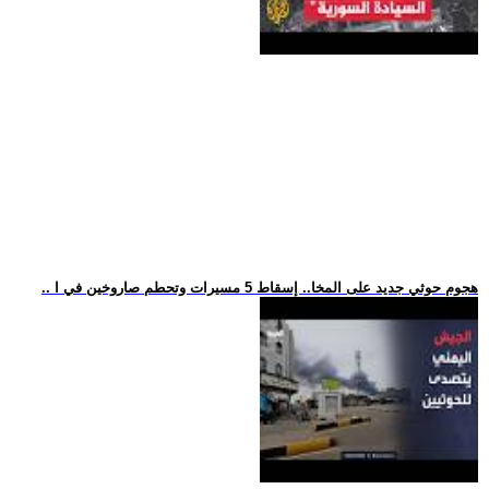
.. هجوم حوثي جديد على المخا.. إسقاط 5 مسيرات وتحطم صاروخين في ا