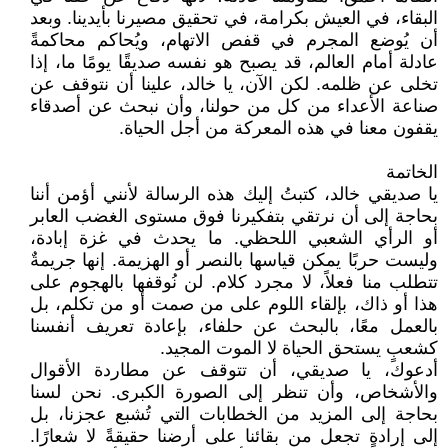
البقاء، في العيش بكرامة، في تحقيق مصيرنا بأيدينا. وبعد
أن يُوضع المجرم في قفص الاتهام، ويُحاكم محاكمةً
عادلة أمام العالم، قد يصبح هو نفسه صديقًا يومًا ما، إذا
تخلى عن ظلمه. لكن الآن، يا خالد، علينا أن نتوقف عن
صناعة الأعداء من كل من حولنا، وأن نبحث عن أصدقاء
يقفون معنا في هذه المعركة من أجل الحياة.
الخاتمة
يا صديقي خالد، كتبتُ إليك هذه الرسالة لأنني أؤمن أننا
بحاجة إلى أن نرتقي بتفكيرنا فوق مستوى الغضب العابر
أو الرأي الشعبي اللحظي. ما يحدث في غزة إبادة،
وليست حربًا يمكن قياسها بالنصر أو الهزيمة. إنها جريمةٌ
تتطلب منا فعلاً، لا مجرد كلام. لن نُوقفها بالهجوم على
هذا أو ذاك، بإلقاء اللوم على من صمت أو من تكلم، بل
بالعمل معًا، بالبحث عن حلفاء، بإعادة تعريف أنفسنا
كشعبٍ يستحق الحياة لا الموت المجيد.
أدعوك، يا صديقي، أن تتوقف عن مطاردة الأقوال
والأشخاص، وأن تنظر إلى الصورة الكبرى. نحن لسنا
بحاجة إلى المزيد من الخطابات التي تُشبع عجزنا، بل
إلى إرادةٍ تجعل من بقائنا على أرضنا حقيقةً لا شعارًا.