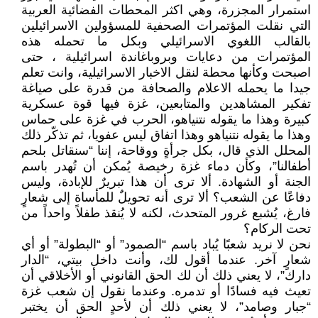
استمرار المجزرة، وهي اكثر المحطات الفضائية العربية
التي نقلت المؤتمرات الصحفية للمسؤولين الاسرائيلين
بالقالب اللغوي الاسرائيلي وبكل ما تحمله هذه
المؤتمرات من دعايات وبروباغاندة اسرائيلية ، حتى
اصبحت وكأنها محطة لنقل الاخبار الاسرائيلية، وانت تعلم
جيدا ما يحمله الاعلام والصحافة من قدرة على صياغة
تفكير المشاهدين والمتابعين، غزة فيها قوة عسكرية
كبيرة وهذا ما يقوله نتنياهو، الحرب في غزة على حماس
وهذا ما يقوله نتنياهو وهذا اتفاق ليس عفويا، ثم تذكّر ذلك
المحلل الذي قال، بكل جرأةٍ ووقاحة، إننا “سنقاتل بلحم
أطفالنا”، وكأن دماء غزة رخيصة يُمكن أن تُهدر باسم
الجنة أو الشهادة. ألا ترى أن هذا تبريرٌ للإبادة، وليس
دفاعًا عن الشعب؟ ألا ترى أنه تحويلٌ للمأساة إلى شعارٍ
فارغ، يُشبع غرور المتحدث، لكنه لا يُنقذ طفلاً واحداً من
تحت الركام؟
نحن لا نريد شعبًا يُباد باسم “الصمود” أو “البطولة” أو أي
شعارٍ آخر. عندما أقول لك، وأنت داخل بيتي، “الدار
دارك”، لا يعني ذلك أن لك الحق القانوني أو الأخلاقي أن
تعيث فيه فسادًا أو تدمره. وعندما نقول إن شعب غزة
“جبار وصامد”، لا يعني ذلك أن لأحدٍ الحق أن يختبر