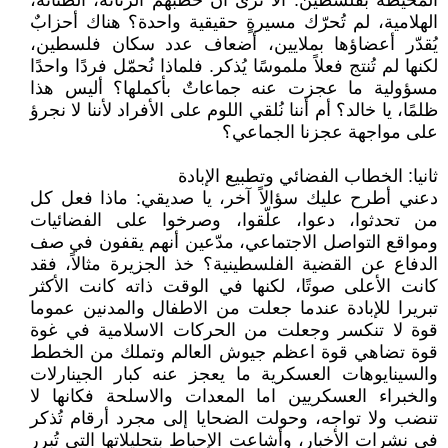
المحيطة بفلسطين. ألا ترى أن خطبهم الرنانة، الطنانة،
الهلامية، لم تُحرّك مسيرةٍ حقيقية واحدة؟ هناك أحزابٌ
يُقدّر أعضاؤها بملايين، أضعاف عدد سكان فلسطين،
لكنها لم تُنتج فعلاً ملموسًا يُذكر. فلماذا نُحمّل فردًا واحدًا
مسؤولية ما عجزت عنه جماعاتٌ بأكملها؟ أليس هذا
ظلمًا، يا خالد؟ أم أننا نُلقي اللوم على الأفراد لأننا لا نجرؤ
على مواجهة عجزنا الجماعي؟
ثانيا: الخطاب الفضائي وتطبيع الإبادة
دعني أطرح عليك سؤالاً آخر، يا صديقي: ماذا فعل كل
من تحدثوا، دعوا، علّقوا، وصرخوا على الفضائيات
ومواقع التواصل الاجتماعي، مدّعين أنهم يقفون في صف
الدفاع عن القضية الفلسطينية؟ خذ الجزيرة مثالاً، فقد
كانت الأعلى صوتًا، لكنها في الوقت ذاته كانت الأكثر
تبريرا للإبادة عندما جعلت من الاطفال والمدنين عموما
قوة لا تنكسر وجعلت من الحركات الاسلامية في غوة
قوة تضاهي قوة اعظم جيوش العالم وتملك من الخطط
والسينايوهات العسكرية ما يعجز عنه كبار الجينارلات
والخبراء العسكريين اما المعدات والاسلحة فكانها لا
تنضب ولا تواجه، وحولت الضحايا إلى مجرد أرقام تُذكر
في نشرات الأخبار، وأشاعت الإحباط بتحليلاتها التي تُبرر