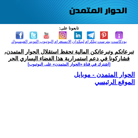
تابعونا على:
بودكاست
بنترست
تيلكرام
لينكدإن
الانستغرام
اليوتيوب
التويتر
الفيسبوك
تبرعاتكم وتبرعاتكن المالية تحفظ استقلال الحوار المتمدن،
فشاركونا في دعم استمرارية هذا الفضاء اليساري الحر
[اشترك في قناة ‫«الحوار المتمدن» على اليوتيوب]
الحوار المتمدن - موبايل
الموقع الرئيسي