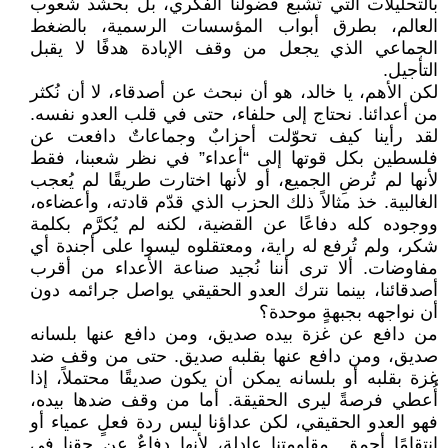
بالتحليلات التي تُشبع فضولنا الفكري، بل بحشد شعوب
العالم، بطرق أبواب المؤسسات الرسمية، بالضغط
الجماعي الذي يجعل من وقف الإبادة هدفًا لا يقبل
التأجيل.
لكن الأهم، يا خالد، هو أن نبحث عن أصدقاء، لا أن نُكثر
من أعدائنا. نحتاج إلى حلفاء، حتى في قلب العدو نفسه.
لقد رأينا كيف تحوّلت أحزابٌ وجماعاتٌ دافعت عن
فلسطين بكل قوتها إلى “أعداء” في نظر شعبنا، فقط
لأنها لم تُرضِ الجميع، أو لأنها اختارت طريقًا لم يُعجب
الغالبية. خذ مثالاً ذلك الحزب الذي قدّم قادته، وأعضاءه،
ووجوده كله دفاعًا عن القضية، لكنه لم يُكرَّم بكلمة
شكر، ولم تُرفع له راية، ومعتقلوه ليسوا على أجندة أي
مفاوضات. ألا ترى أننا نُجيد صناعة الأعداء من أقرب
أصدقائنا، بينما نترك العدو الحقيقي يواصل جرائمه دون
أن نواجهه بجبهةٍ موحدة؟
من دافع عن غزة بيده صديق، ومن دافع عنها بلسانه
صديق، ومن دافع عنها بقلبه صديق. حتى من وقف ضد
غزة بقلبه أو بلسانه يمكن أن يكون صديقًا محتملاً، إذا
أُعطي فرصةً ليرى الحقيقة. أما من وقف ضدها بيده،
فهو العدو الحقيقي، لكن عداؤنا ليس ردة فعلٍ عمياء أو
انتقامًا أحمق. مقاومتنا عادلة، لأنها دفاعٌ عن حقنا في