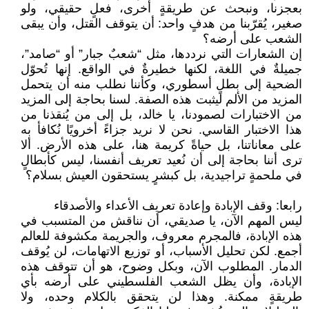
بعجزنا، ونبحث عن طريقةٍ أخرى، فعلٍ حقيقي، ولو
صغير، يُقرّبنا من هدفٍ واحد: أن يتوقف القتل، وأن يبقى
الشعب على أرضه؟
إن الشعارات التي نرددها، مثل “شعبٌ جبار” أو “صامد”،
جميلةٌ في اللغة، لكنها خطيرةٌ في الواقع. إنها تُحوّل
الضحية إلى بطلٍ أسطوري، وكأننا نطلب منه أن يتحمل
المزيد من الألم ليثبت هذه الصفة. لسنا بحاجة إلى المزيد
من الاختبارات لصمودنا، يا خالد، بل إلى من يُنقذنا من
هذا الاختبار القاسي. نحن لا نريد جزاءً أخرويًا نُكافأ به
على معاناتنا، بل حياةً كريمة هنا، على هذه الأرض. ألا
ترى أننا بحاجة إلى أن نُعيد تعريف أنفسنا، ليس كأبطالٍ
في ملحمةٍ تراجيدية، بل كبشرٍ يستحقون العيش بسلام؟
رابعا: وقف الإبادة وإعادة تعريف الأعداء والأصدقاء
ليس المهم الآن، يا صديقي، أن نناقش من المتسبب في
هذه الإبادة، فالمجرم معروف، والجريمة مكشوفة للعالم
أجمع. لكن تحليل الأسباب، أو توزيع الاتهامات، لن يُوقف
الدمار. المطلوب الآن، وبكل وضوح، هو أن تتوقف هذه
الإبادة، وأن يظل الشعب الفلسطيني على أرضه بأي
طريقةٍ ممكنة. وهذا لن يتحقق بالكلام وحده، ولا