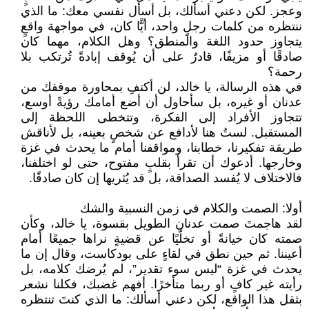
وعجز. لكن دعني أسألك، بل أسأل نفسي معك: ما الذي
ننتظره من كلمات رجلٍ واحد، أيًّا كان، في مواجهة واقعٍ
يتجاوز حدود اللغة والمنطق؟ وهل الكلام، مهما كان
صادقًا أو مزيفًا، قادرٌ على أن يُوقف إبادةً تُرتكب بلا
رحمة؟
في هذه الرسالة، يا خالد، لن أكتفِ بمحاورة موقفك من
عدنان أو غيره، بل سأحاول أن أضع أمامك رؤيةً أوسع،
تتجاوز الأفراد إلى الفكرة، وتتخطى اللحظة إلى
المستقبل. لستُ هنا لأدافع عن شخصٍ بعينه، بل لأناقش
طريقة تفكيرنا، خطابنا، ومواقفنا أمام ما يحدث في غزة
وخارجها. أدعوك أن تقرأ بقلبٍ مفتوح، حتى لو اختلفنا،
فالاختلاف لا يُفسد الصداقة، بل قد يُثريها إن كان صادقًا.
أولا: الصمت والكلام في زمن النسبية والشك
لقد هاجمتَ صمت عدنان الطويل بقسوة، يا خالد، وكأن
صمته كان خيانةً أو تخلّيًا عن قضيةٍ نراها جميعًا أمام
أعيننا. ثم حين نطق في لقاءٍ على بودكاست، وقال إن ما
يحدث في غزة “ليس سوء تقدير”، لم يُرضك كلامه، بل
رأيته غير كافٍ أو ربما متأخرًا. أفهم غضبك، فكلنا نشعر
بثقل هذا الواقع، لكن دعني أسألك: ما الذي كنتَ تنتظره