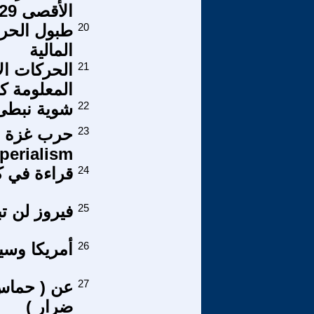
الأقصى 29 – خطاب نصرالله أيضآ
20
طبول الحرب
المالية
21
الحركات ال
المعلومة ك
22
شوية نبطى
23
perialism
24
قراءة في كت
25
فيروز لن تب
26
أمريكا وسي
27
عن ( حماس 
ضرار )