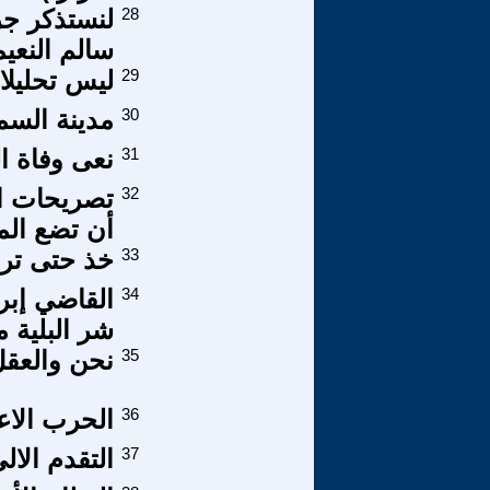
28
لنستذكر جر
سالم النعي
29
ليس تحليلا
30
مدينة السم
31
نعى وفاة ا
32
تصريحات ال
أن تضع الم
33
خذ حتى ت
34
القاضي إبرا
شر البلية م
35
نحن والعق
36
الحرب الاع
37
التقدم الا