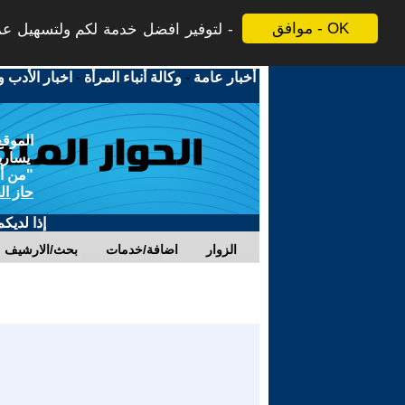
موافق - OK
لتوفير افضل خدمة لكم ولتسهيل عملي
أخبار عامة
-
وكالة أنباء المرأة
-
اخبار الأدب و
الموقع
يسارية
"من أج
حاز ال
إذا لديك
الزوار
اضافة/خدمات
بحث/الارشيف