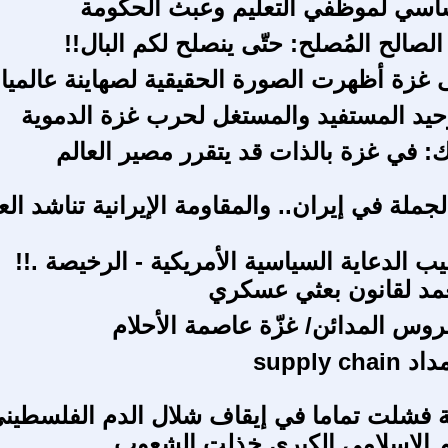
ساسي لموظفي التعليم وعبث الحكومة
الصالح المُصلح: حتّى ينصلح لكم البال!!
غزة أظهرت الصورة الحقيقية لصهاينة عالميا
يد المستفيد والمستغل لحرب غزة الدموية
: في غزة بالذات قد يتقرر مصير العالم
جملة في إيران.. والمقاومة الإيرانية تناشد الع
 الدعاية السياسية الأمريكية - الرخيصة .!!
مد لقانون بعثي عسكري
س المدائن/ غزّة عاصمة الأحلام
supply c
ة فشلت تماما في إيقاف شلال الدم الفلسطين
م الإسلامي الكبرى خذلت الشعوب.