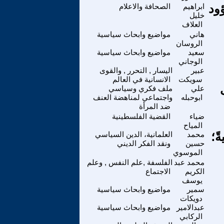
ود
ابراهيم
الصحافة والاعلام
خليل
العلاف
هاني
مواضيع وابحاث سياسية
الروسان
سعيد
مواضيع وابحاث سياسية
الوجاني
عبير
اليسار , التحرر , والقوى
سويكت
الانسانية في العالم
علي
ملف فكري وسياسي
ابوحبله
واجتماعي لمناهضة العنف
ضد المرأة
ضياء
القضية الفلسطينية
المياح
ً؛
محمد
العلمانية، الدين السياسي
حسين
ونقد الفكر الديني
الموسوي
محمد عبد
الفلسفة ,علم النفس , وعلم
الكريم
الاجتماع
يوسف
سمير
مواضيع وابحاث سياسية
دويكات
عبدالامير
مواضيع وابحاث سياسية
الركابي