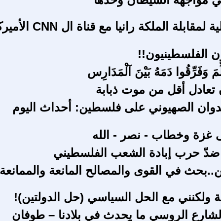
قراءة تحليلية لمقابلة الملكة رانيا مع قناة 
 الفلسطينيون!!
لِّمَ وَفَرِّقُوا دَمَهُ بَيْنَ آلْمَدَارِس
ن تعادل أقل من موت ذبابة
دوان الصهيوني على فلسطين: أحداث اليوم
غزة وخطاب - نصر - الله
 ضدّ حرب إبادة الشعب الفلسطيني
ن..بحث في القوى والمصالح المانعة والممانعة
ة ولكنني مع الحل السياسي (حل الدولتين)!
لشارع الروسي ما يحدث في بلادنا – طوفان