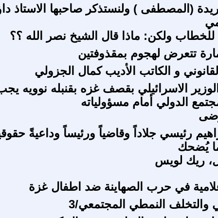
يدة (المصطفى ) ولنستذكر صاحبها الاستاذ داؤ
مي
 للخطاب ولكن: ماذا قال الشيخ نصر الله ؟؟
ارة تتعرض لهجوم بمقذوفتين
لقانوني و الكاتب الأديب كمال الجزولي
وزير الاسرائيلي بقصف غزه بقنبله نوويه يجب
جتمع الدولي أمام مسؤولياته
رضى
هيم رئيسي جلاداً وقاضياً ورئيساً وداعيةً حقوقية
ا يُضحك
ل، ريك لويس
لامية في حرب الصهاينة ضد اطفال غزة
لي والتخلف النمطي المجتمعي/3