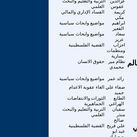
عزالدين
التربية والتعليم والبحث
عفوس
العلمي
كريمة
الفساد الإداري والمالي
مكي
ابراهيم
مواضيع وابحاث سياسية
القعير
سعاد
مواضيع وابحاث سياسية
عزيز
احزاب
القضية الفلسطينية
ومنظمات
يسارية
الم
نظام مير
حقوق الانسان
محمدي
رائد عمر
مواضيع وابحاث سياسية
صفاء علي
الغاء عقوبة الاعدام
حميد
الطايع
الثورات والانتفاضات
الهراغي
الجماهيرية
سفيان
التربية والتعليم والبحث
منذر
العلمي
صالح
ي
علي فريح
القضية الفلسطينية
عيد ابو
صعيليك