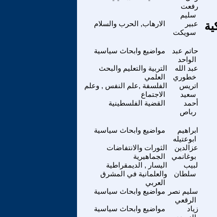
رفعت
سليم
ال CNN الأميركية
عبير
الارهاب, الحرب والسلام
سويكت
حاتم عبد
مواضيع وابحاث سياسية
الواحد
عبد الله
التربية والتعليم والبحث
خطوري
العلمي
اتريس
الفلسفة ,علم النفس , وعلم
سعيد
الاجتماع
أحمد
القضية الفلسطينية
رباص
ابراهيم
مواضيع وابحاث سياسية
ابوعتيله
عزالدين
الثورات والانتفاضات
بوغانمي
الجماهيرية
لبيب
اليسار , الديمقراطية
سلطان
والعلمانية في المشرق
العربي
سليم نصر
مواضيع وابحاث سياسية
الرقعي
زياد
مواضيع وابحاث سياسية