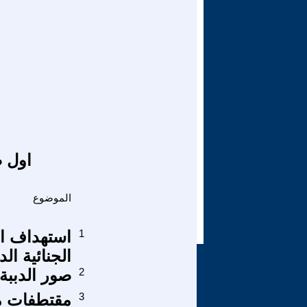
اول ص
الموضوع
1
استهداف ا
الجنائية الد
2
صور الدببة
3
مقتطفات من 