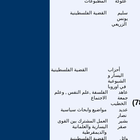
علوكة
المطبوعات
سليم
القضية الفلسطينية
يونس
الزريعي
أحزاب
القضية الفلسطينية
اليسار و
الشيوعية
في اوروبا
عاهد
الفلسفة ,علم النفس , وعلم
جمعة
الاجتماع
الخطيب
عديد
مواضيع وابحاث سياسية
نصار
بشير
العمل المشترك بين القوى
صقر
اليسارية والعلمانية
والديمقرطية
وائل
القضية الفلسطينية