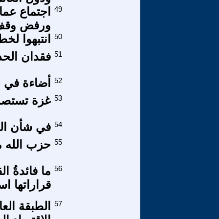
49
اجتماع عما
ورفض وقف إ
50
انتبهوا لخ
51
فقدان الحد
52
أضاءة في ج
53
غزة تستصر
54
في شأن ال
55
حزب الله ما
56
ما فائدةُ ال
قراراتها است
57
الطبقة العا