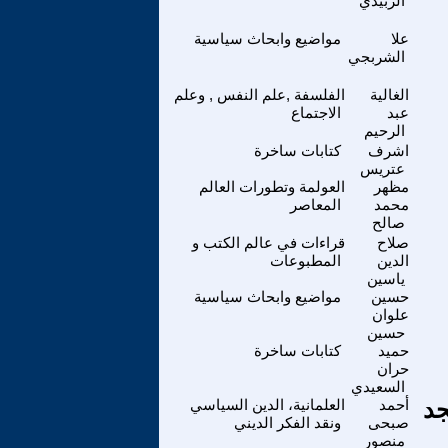
الزبيدي
علا
مواضيع وابحاث سياسية
الشربجي
الغالية
الفلسفة ,علم النفس , وعلم
عبد
الاجتماع
الرحيم
اشرف
كتابات ساخرة
عتريس
مظهر
العولمة وتطورات العالم
محمد
المعاصر
صالح
صلاح
قراءات في عالم الكتب و
الدين
المطبوعات
ياسين
حسين
مواضيع وابحاث سياسية
علوان
حسين
حميد
كتابات ساخرة
حران
السعيدي
جد
أحمد
العلمانية، الدين السياسي
صبحى
ونقد الفكر الديني
منصور