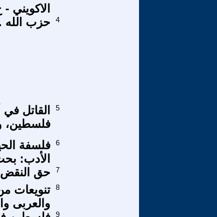
الاكويني - ج
4
حزب الله .
5
القاتل في 
فلسطين، وك
6
فلسفة الحي
الأدب: بحث 
7
حق النقض ا
8
تنويعات من
والعربى والدو
9
فلسطين في