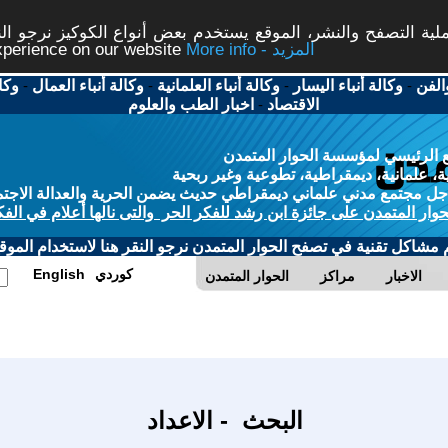
ة التصفح والنشر، الموقع يستخدم بعض أنواع الكوكيز نرجو النق
More info - المزيد
experience on our website
الفن
-
وكالة أنباء اليسار
-
وكالة أنباء العلمانية
-
وكالة أنباء العمال
-
وكا
الاقتصاد
-
اخبار الطب والعلوم
 الرئيسي لمؤسسة الحوار المتمدن
، علمانية، ديمقراطية، تطوعية وغير ربحية
ل مجتمع مدني علماني ديمقراطي حديث يضمن الحرية والعدالة الاجتم
حوار المتمدن على جائزة ابن رشد للفكر الحر والتى نالها أعلام في الفك
م مشاكل تقنية في تصفح الحوار المتمدن نرجو النقر هنا لاستخدام الموقع
كوردي
English
الاخبار
مراكز
الحوار المتمدن
البحث - الاعداد