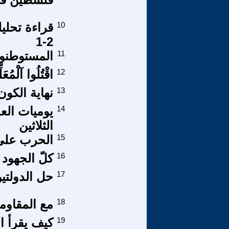
10
2-1
11
المستوطنون
12
اقْتُلُوا آلْمُعَ
13
نهاية الكو
14
يوميات الع
الثلاثين
15
الحرب على 
16
كلّ الجهود
17
حل الدولتي
18
مع المقاوم
19
كيف يقرأ ا