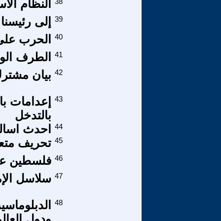
38
النظام الأ
39
إلى رئيسنا 
40
الحرب على 
41
الطرف الوح
42
بيان مشترك
43
إعدامات بال
بالتدخل
44
احدث اساليب
45
تحريف متع
46
فلسطين عرو
47
سلاسل الإمداد hain
48
الدبلوماسي
ودول العال