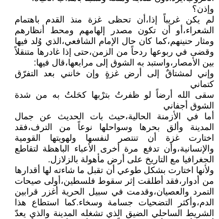
وإذن؟
لم يكن غريباً إذا،أن تحظى غزة منذ القدم باهتمام
الشعراء،أو أن تكون مصدر إلهامهم ومحط أنظارهم
ومثار حنينهم،كما كان حال الإمام الشافعي،الذي وُلد فيها
وقضى في ربوعها ردحاً من الزمن،حتى إذا غادرها متنقلاً
بين الأمصار،واستبد به الشوق إلى مرابعها،قال فيها:
وإني لمشتاقٌ إلى أرض غزةٍ وإن خانني بعد التفرّق
كتماني
سقى الله أرضاً لو ظفرتُ بترْبها كحَلتُ به من شدة
الشوق أجفاني
أما في الأزمنة الحالية،حيث بات الحديث عن جمال
المدينة وألق بحرها وسواحلها نوعاً من الترف،فقد
اختارت غزة أن تنتصر لنفسها ولهويتها القومية
والإنسانية،وأن تدفع مرة أخرى الأعباء الباهظة لتقاطع
الجغرافيا مع التاريخ على أرض مأهولة بالزلازل.
ولأنها اختارت بشكل طوعي أن تقبل ما شاءته لها أقدارها
من أدوار،فقد أطلقت إثر سقوط فلسطين،أولى صيحات
التمرد والعصيان،وقدمت في سبيل الحرية أغزر قرابين
الدم،وأكثر التضحيات جسامة وسخاء.كما استطاع هذا
الشريط الساحلي الضيق الذي تشغله المدينة والذي يعدّ