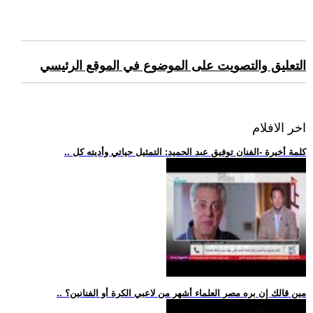
التعليق والتصويت على الموضوع في الموقع الرئيسي
اخر الافلام
.. كلمة أخيرة -الفنان توفيق عبد الحميد: التمثيل حياتي وأديته كل
.. مين قالك إن بره مصر العلماء أشهر من لاعبي الكرة أو الفنانين؟