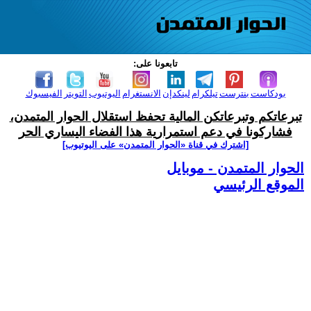
تابعونا على:
بودكاست
بنترست
تيلكرام
لينكدإن
الانستغرام
اليوتيوب
التويتر
الفيسبوك
تبرعاتكم وتبرعاتكن المالية تحفظ استقلال الحوار المتمدن،
فشاركونا في دعم استمرارية هذا الفضاء اليساري الحر
[اشترك في قناة ‫«الحوار المتمدن» على اليوتيوب]
الحوار المتمدن - موبايل
الموقع الرئيسي