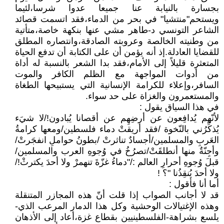
بجسارة بالنيابة عنا جميعا عدوا شرسا،لئيما
ويستحم"منتشيا" في بحر من الدماء،فقد اتسمت قصائد
الشاعر التونسي د-طاهر مشي عنها بنكهة خاصة،متأتية
من وطنيته الخالصة وعروبته الصادقة،وانتصاره المطلق
للقضايا العادلة.إذ أنه يؤمن أن على الكتابة أن تدفع الحياة
المتعثرة قليلاً إلى الأمام،فقد بدا الشعر بالنسبة له أداة
من أدوات المواجهة مع الظلم الكافر والموت
السافر،وإعلاء للكرامة الإنسانية التي يستبيحها الطغاة
والمستعمرون والغزاة على حد سواء.
في هذا السياق يقول :
لأنّهم يُدافِعون عن أرضِهِم عن أقصانا يُبادون!/لا شيَء
يُذكِّرُني بالنّخوة /فقد أريقتْ دماء فلسطين/ومعها كرامةُ
العَربِ والمسلمين/أجسادٌ تناثرتْ /بطونُ حواملِ انفجَرتْ/
وأجِنّةٌ منها أنطلقَتْ/تصرُخُ في وُجوهِ العرب والمسلمين/
قبلَ وُجوهِ أحرارِ العالم :/"دماءُ غزّةَ تنهمرْ ولا أحدَ يكترثْ!/
ولا أحدَ يُنقِذُنا "؟ !
أما أنا فأقول :
قد لا أجانب الصواب إذا قلت أنّ هذه المجازر المتنقلة
وهذه الإغتيالات الوحشية وكل هذا الدمار المرعب الذي-
يلسع بشراهة-الفلسطينيين بقطاع غزة،أعاد إلى الأذهان