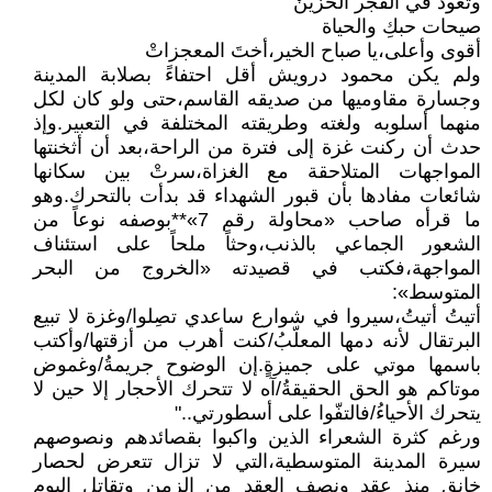
وتعود في الفجر الحزينْ
صيحات حبكِ والحياة
أقوى وأعلى،يا صباح الخير،أختَ المعجزاتْ
ولم يكن محمود درويش أقل احتفاءً بصلابة المدينة
وجسارة مقاوميها من صديقه القاسم،حتى ولو كان لكل
منهما أسلوبه ولغته وطريقته المختلفة في التعبير.وإذ
حدث أن ركنت غزة إلى فترة من الراحة،بعد أن أثخنتها
المواجهات المتلاحقة مع الغزاة،سرتْ بين سكانها
شائعات مفادها بأن قبور الشهداء قد بدأت بالتحرك.وهو
ما قرأه صاحب «محاولة رقم 7»**بوصفه نوعاً من
الشعور الجماعي بالذنب،وحثاً ملحاً على استئناف
المواجهة،فكتب في قصيدته «الخروج من البحر
المتوسط»:
أتيتُ أتيتُ،سيروا في شوارع ساعدي تصِلوا/وغزة لا تبيع
البرتقال لأنه دمها المعلّبُ/كنت أهرب من أزقتها/وأكتب
باسمها موتي على جميزةٍ.إن الوضوح جريمةُ/وغموض
موتاكم هو الحق الحقيقةُ/آه لا تتحرك الأحجار إلا حين لا
يتحرك الأحياءُ/فالتفّوا على أسطورتي.."
ورغم كثرة الشعراء الذين واكبوا بقصائدهم ونصوصهم
سيرة المدينة المتوسطية،التي لا تزال تتعرض لحصار
خانق منذ عقد ونصف العقد من الزمن وتقاتل اليوم