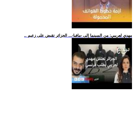
.. مهدي لعريبي: من السينما إلى -مافيا-... الجزائر تقبض على زعيم