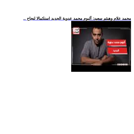
.. محمد علام وهيثم سعيد: ألبوم محمد عدوية الجديد استكمالا لنجاح