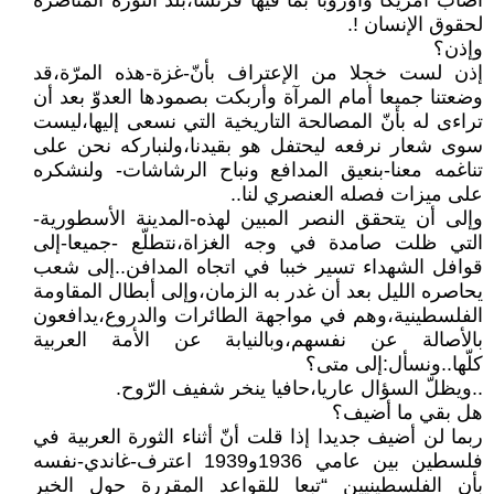
أصاب أمريكا وأوروبا بما فيها فرنسا،بلد الثورة المناصرة
لحقوق الإنسان !.
وإذن؟
إذن لست خجلا من الإعتراف بأنّ-غزة-هذه المرّة،قد
وضعتنا جميعا أمام المرآة وأربكت بصمودها العدوّ بعد أن
تراءى له بأنّ المصالحة التاريخية التي نسعى إليها،ليست
سوى شعار نرفعه ليحتفل هو بقيدنا،ولنباركه نحن على
تناغمه معنا-بنعيق المدافع ونباح الرشاشات- ولنشكره
على ميزات فصله العنصري لنا..
وإلى أن يتحقق النصر المبين لهذه-المدينة الأسطورية-
التي ظلت صامدة في وجه الغزاة،نتطلّع -جميعا-إلى
قوافل الشهداء تسير خببا في اتجاه المدافن..إلى شعب
يحاصره الليل بعد أن غدر به الزمان،وإلى أبطال المقاومة
الفلسطينية،وهم في مواجهة الطائرات والدروع،يدافعون
بالأصالة عن نفسهم،وبالنيابة عن الأمة العربية
كلّها..ونسأل:إلى متى؟
..ويظلّ السؤال عاريا،حافيا ينخر شفيف الرّوح.
هل بقي ما أضيف؟
ربما لن أضيف جديدا إذا قلت أنّ أثناء الثورة العربية في
فلسطين بين عامي 1936و1939 اعترف-غاندي-نفسه
بأن الفلسطينيين “تبعا للقواعد المقررة حول الخير