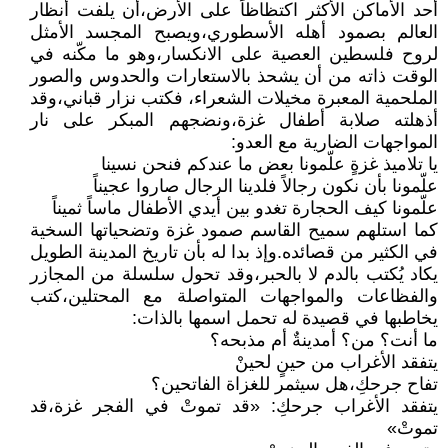
أحد الأماكن الأكثر اكتظاظاً على الأرض،أن يلفت أنظار
العالم بصمود أهله الأسطوري،ويصبح المجسد الأمثل
لروح فلسطين العصية على الانكسار،وهو ما مكّنه في
الوقت ذاته من أن يشحذ بالاستعارات والحدوس والصور
الملحمية المعبرة مخيلات الشعراء، فكتب نزار قباني،وقد
أذهلته صلابة أطفال غزة،ونضجهم المبكر على نار
المواجهات الضارية مع العدو:
يا تلاميذ غزةٍ علّمونا بعض ما عندكم فنحن نسينا
علّمونا بأن نكون رجالاً فلدينا الرجال صاروا عجيناً
علّمونا كيف الحجارة تغدو بين أيدي الأطفال ماساً ثميناً
كما استلهم سميح القاسم صمود غزة وتضحياتها السخية
في الكثير من قصائده.وإذ بدا له بأن تاريخ المدينة الطويل
يكاد يُكتب بالدم لا بالحبر،وقد تحول سلسلة من المجازر
والفظاعات والمواجهات المتواصلة مع المحتلين،كتب
يخاطبها في قصيدة له تحمل اسمها بالذات:
ما أنت؟ من؟ أمدينةٌ أم مذبحه؟
يتفقد الأغراب من حينٍ لحينْ
تفاح جرحكِ،هل سيثمر للغزاة الفاتحين؟
يتفقد الأغراب جرحكِ: «قد تموتْ في الفجر غزة،قد
تموتْ»