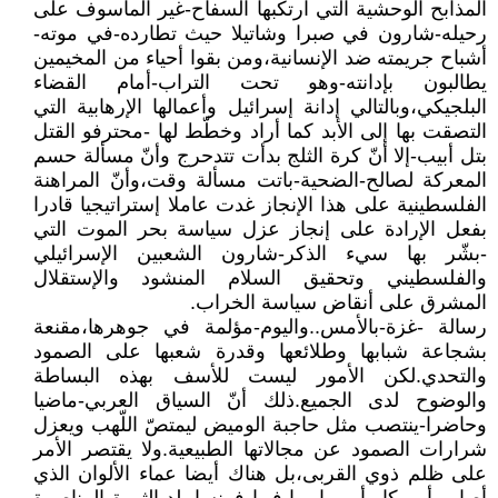
المذابح الوحشية التي ارتكبها السفاح-غير المأسوف على
رحيله-شارون في صبرا وشاتيلا حيث تطارده-في موته-
أشباح جريمته ضد الإنسانية،ومن بقوا أحياء من المخيمين
يطالبون بإدانته-وهو تحت التراب-أمام القضاء
البلجيكي،وبالتالي إدانة إسرائيل وأعمالها الإرهابية التي
التصقت بها إلى الأبد كما أراد وخطّط لها -محترفو القتل
بتل أبيب-إلا أنّ كرة الثلج بدأت تتدحرج وأنّ مسألة حسم
المعركة لصالح-الضحية-باتت مسألة وقت،وأنّ المراهنة
الفلسطينية على هذا الإنجاز غدت عاملا إستراتيجيا قادرا
بفعل الإرادة على إنجاز عزل سياسة بحر الموت التي
-بشّر بها سيء الذكر-شارون الشعبين الإسرائيلي
والفلسطيني وتحقيق السلام المنشود والإستقلال
المشرق على أنقاض سياسة الخراب.
رسالة -غزة-بالأمس..واليوم-مؤلمة في جوهرها،مقنعة
بشجاعة شبابها وطلائعها وقدرة شعبها على الصمود
والتحدي.لكن الأمور ليست للأسف بهذه البساطة
والوضوح لدى الجميع.ذلك أنّ السياق العربي-ماضيا
وحاضرا-ينتصب مثل حاجبة الوميض ليمتصّ اللّهب ويعزل
شرارات الصمود عن مجالاتها الطبيعية.ولا يقتصر الأمر
على ظلم ذوي القربى،بل هناك أيضا عماء الألوان الذي