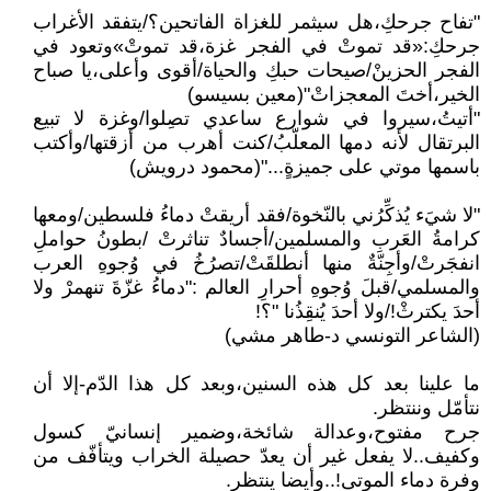
"تفاح جرحكِ،هل سيثمر للغزاة الفاتحين؟/يتفقد الأغراب
جرحكِ:«قد تموتْ في الفجر غزة،قد تموتْ»وتعود في
الفجر الحزينْ/صيحات حبكِ والحياة/أقوى وأعلى،يا صباح
الخير،أختَ المعجزاتْ"(معين بسيسو)
"أتيتُ،سيروا في شوارع ساعدي تصِلوا/وغزة لا تبيع
البرتقال لأنه دمها المعلّبُ/كنت أهرب من أزقتها/وأكتب
باسمها موتي على جميزةٍ..."(محمود درويش)
"لا شيَء يُذكِّرُني بالنّخوة/فقد أريقتْ دماءُ فلسطين/ومعها
كرامةُ العَربِ والمسلمين/أجسادٌ تناثرتْ /بطونُ حواملِ
انفجَرتْ/وأجِنّةٌ منها أنطلقَتْ/تصرُخُ في وُجوهِ العرب
والمسلمي/قبلَ وُجوهِ أحرارِ العالم :"دماءُ غزّةَ تنهمرْ ولا
أحدَ يكترثْ!/ولا أحدَ يُنقِذُنا "؟!
(الشاعر التونسي د-طاهر مشي)
ما علينا بعد كل هذه السنين،وبعد كل هذا الدّم-إلا أن
نتأمّل وننتظر.
جرح مفتوح،وعدالة شائخة،وضمير إنسانيّ كسول
وكفيف..لا يفعل غير أن يعدّ حصيلة الخراب ويتأفّف من
وفرة دماء الموتى!..وأيضا ينتظر.