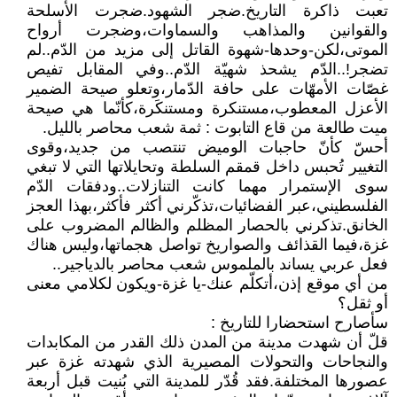
تعبت ذاكرة التاريخ.ضجر الشهود.ضجرت الأسلحة
والقوانين والمذاهب والسماوات،وضجرت أرواح
الموتى،لكن-وحدها-شهوة القاتل إلى مزيد من الدّم..لم
تضجر!..الدّم يشحذ شهيّة الدّم..وفي المقابل تفيص
غصّات الأمهّات على حافة الدّمار،وتعلو صيحة الضمير
الأعزل المعطوب،مستنكرة ومستنكَرة،كأنّما هي صيحة
ميت طالعة من قاع التابوت : ثمة شعب محاصر بالليل.
أحسّ كأنّ حاجبات الوميض تنتصب من جديد،وقوى
التغيير تُحبس داخل قمقم السلطة وتحايلاتها التي لا تبغي
سوى الإستمرار مهما كانت التنازلات..ودفقات الدّم
الفلسطيني،عبر الفضائيات،تذكّرني أكثر فأكثر،بهذا العجز
الخانق.تذكرني بالحصار المظلم والظالم المضروب على
غزة،فيما القذائف والصواريخ تواصل هجماتها،وليس هناك
فعل عربي يساند بالملموس شعب محاصر بالدياجير..
من أي موقع إذن،أتكلّم عنك-يا غزة-ويكون لكلامي معنى
أو ثقل؟
سأصارح استحضارا للتاريخ :
قلّ أن شهدت مدينة من المدن ذلك القدر من المكابدات
والنجاحات والتحولات المصيرية الذي شهدته غزة عبر
عصورها المختلفة.فقد قُدّر للمدينة التي بُنيت قبل أربعة