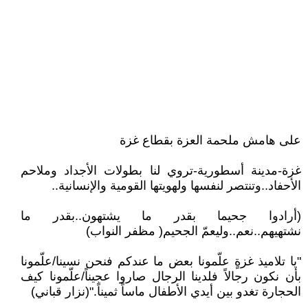
على هامش ملحمة العزة بقطاع غزة
غزة-مدينة أسطورية-تروي لنا بطولات الأجداد وملاحم
الأحفاد..وتنتصر لنفسها ولهويتها القومية والإنسانية..
(أرادوا جحيما بقدر ما يشتهون..بقدر ما
نشتهيهم..نعم..وليعمّ الجحيم( مظفر النواب)
"يا تلاميذ غزةٍ علّمونا بعض ما عندكم فنحن نسينا/علّمونا
بأن نكون رجالاً فلدينا الرجال صاروا عجيناً/علّمونا كيف
الحجارة تغدو بين أيدي الأطفال ماساً ثميناً."(نزار قباني)