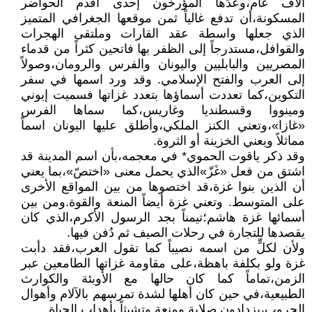
آلاف عام،وعدّها المؤرخون إحدى أقدم الحواضر
المسكونة،أن تدفع غالياً ثمن موقعها الجغرافي المتميز
الذي جعلها واسطة عقد القارات وملتقى الهجرات
والقوافل،مستدرجاً إلى الظفر بها فاتحين كثراً من قدماء
المصريين والبابليين واليونان والفرس والرومان،وصولاً
إلى العرب والفتح الإسلامي. وقد ورد اسمها في سفر
التكوين،كما تعددت أسماؤها بتعدد غزاتها فسميت إيوني
ومينووا وقسطنديا وغاريس،كما سماها الفرس
«غازا»،وتعني الكنز الملكي،وأطلق عليها اليونان اسماً
مماثلاً ويعني الخزينة أو الثروة.
وقد ذكر ياقوت الحموي* في معجمه،بأن اسم المدينة قد
اشتق من فعل «غَزّ»الذي يحمل معنى «اختصّ»،بما يعني
أن الذين بنوا غزة،قد اختصوها من بين المواقع الأخرى
على المتوسط. وتعني غزة أيضاً المنعة والقوة.ومن بين
أسمائها غزة هاشم؛تيمناً بجد الرسول الأكرم،الذي كان
يقصدها للتجارة في رحلات الصيف ثم دُفن فيها.
ولأن لكلٍّ من اسمه نصيباً كما تقول العرب،فقد دأبت
غزة ولو بكلفة باهظة،على مقاومة غزاتها الطامعين عبر
الزمن،تماماً كما كان حالها مع الأوبئة والكوارث
الطبيعية،في حين كان أهلها لشدة تمرسهم بالآلام وأهوال
الحروب،يزدادون صلابة ومنعة وتشبثاً بأهداب الحياة.