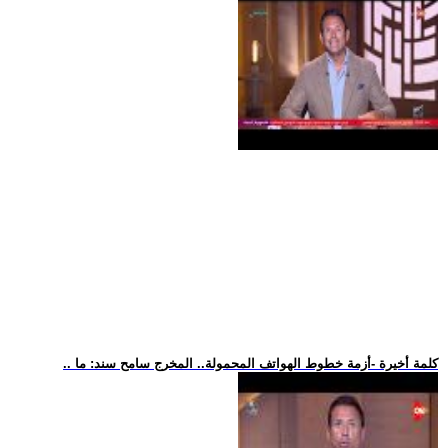
.. كلمة أخيرة -أزمة خطوط الهواتف المحمولة.. المخرج سامح سند: ما