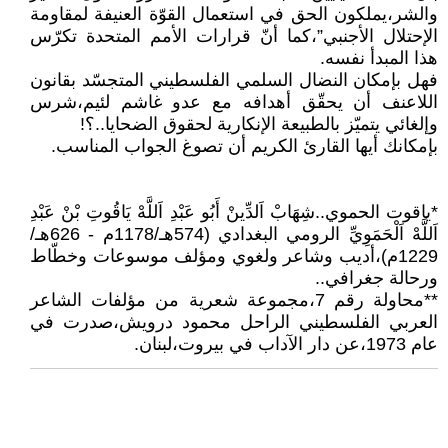
والشر،يملكون الحق في استعمال القوّة العنيفة لمقاومة
الإحتلال الأجنبي”،كما أنّ قرارات الأمم المتحدة تكرّس
هذا المبدأ نفسه.
فهل بإمكان النضال السلمي الفلسطيني المتجسّد بقانون
اللاعنف أن يحقّق أهدافه مع عدو غاشم لئيم،شرس
وإلغائي يتميّز بالطبيعة الإنكارية لحقوق الضحايا..؟!
بإمكانك أيها القارئ الكريم أن تصوغ الجواب المناسب.
*ياقوت الحموي..شِهَابْ اَلدِّينْ أَبُو عَبْدِ اَللَّهْ يَاقُوتِ بْنْ عَبْدِ
اَللَّهْ اَلْحَمَوِيِّ الرومي البغدادي (574هـ/1178م - 626هـ/
1229م)،أديب وشاعر ولغوي ومؤلف موسوعات وخطّاط
ورحالة جغرافي..
**محاولة رقم 7،مجموعة شعرية من مؤلفات الشاعر
العربي الفلسطيني الراحل محمود درويش،صدرت في
عام 1973،عن دار الآداب في بيروت،لبنان.