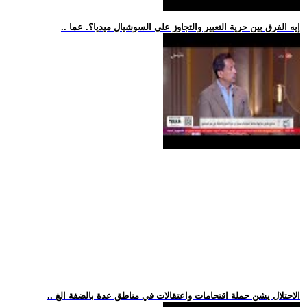
.. إيه الفرق بين حرية التعبير والتجاوز على السوشيال ميديا؟. عما
.. الاحتلال يشن حملة اقتحامات واعتقالات في مناطق عدة بالضفة الغ