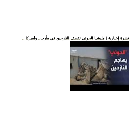
.. نشرة إخبارية | مليشيا الحوثي تقصف النازحين في مأرب.. وأميركا