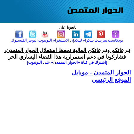
تابعونا على:
بودكاست
بنترست
تيلكرام
لينكدإن
الانستغرام
اليوتيوب
التويتر
الفيسبوك
تبرعاتكم وتبرعاتكن المالية تحفظ استقلال الحوار المتمدن،
فشاركونا في دعم استمرارية هذا الفضاء اليساري الحر
[اشترك في قناة ‫«الحوار المتمدن» على اليوتيوب]
الحوار المتمدن - موبايل
الموقع الرئيسي