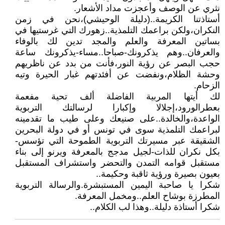
نثري عن الوصف وأعجزت مداد الأشعار.
أستاذتنا الكريمة..(دليلة الوحيشي)،نحن في زمن
النكران،ولكن براعمك التلمذية..زهورك التي غرستيها في
بساتين المعرفة والعلم والمجد تدين لك بالوفاء
والعرفان..وهم يذكرونك-صباحا..مساء-يذكرونك ساعة
حجب البصر عن رؤية النور،فأنت من بدد عن ناظريهم
وحشة الظلام،ونفضت عن أفئدتهم غبار الحيرة وتيه
الزحام.
لك أيتها المربية الفاضلة ألف تحية مفعمة
بعطرالورود،إجلالا وإكبارا لرسالتك التربوية
الواعدة،والخالدة..على صنيعك وعلى طيب ما تقدمينه
لبراعمك التلمذية سوى في تونس أو في دولة البحرين
الشقيقة عبر مسيرتك التربوية الطموحة التي تؤسس-
بكل نكران للذات-لجيل مدجج بالمعرفة ويرنو إلى بناء
مستقبل قوامه التمدن والتحضر واستشراف المستقبل
بعيون بصيرة ورؤية ثاقبة وحكيمة..
شكرا يا صاحبة اليمين المستبشرة.والرسالة التربوية
المطرزة بوشاح العلم..ومخمل المعرفة.
شكرا أستاذة دليلة..وهذا لب الكلام..