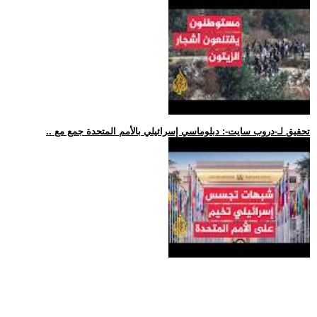
.. تحقيق لـ-دروب سايت-: دبلوماسي إسرائيلي بالأمم المتحدة جمع مع