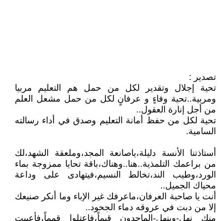
تصدير :
تحية إجلال وتقدير لكل من حمل هم التعليم مربيا
ومربية..تحية وفاءٍ و عرفانٍ لكل من حمل مشعل العلم
من أجل إنارة العقول..
تحية لكل من حفظ أمانة التعليم وصدق في أداء رسالته
السامية.
أستاذتنا الأنسة دليلة،ياصانعة المجد،وملعقة الشهد،لك
من براعمك التلمذية..هنا..وهناك،باقة تحايا ممزوجة بماء
الورد،وطيب الند،تخالط النسيم،فيتهادى على وداعة
محياك الجميل..
أنت يا صاحبة العرفان،ماعرفك غير الإباء وما أنكر صنيعك
إلا من دبت في عروقه دماء الجحود..
منك نهل-وينهل-الماجدون قيماً،فاعتلوا قمماً،فأعييت