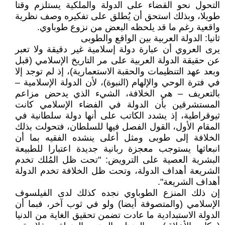
التحول نحو القضاء على الدولة والملكية يستلزم وقتا
طويلا، وبذلك استحق أن يُطلق على تفكيره وصف نظرية
واقعية رغم ما قد يلحظه البعض من نزوع طوباوي.
ثانيا: الدولة العربية بين الواقع والطوبى
يرى العروي أن عبارة دولة إسلامية غير دقيقة ولا تعبر
عن حقيقة الدولة العربية على مر التاريخ الإسلامي (قبل
وبعد عهد التنظيمات والحقبة الاستعمارية)، إذ لم توجد إلا
في فترة الوحي والإلهام (النبوة)، لأن الدولة الإسلامية –
بالتعريف – هي الخلافة، الشيء الذي يدحض مزاعم
المستشرقين بأن الدولة في الفضاء الإسلامي كانت
ثيوقراطية، إذ يشدد الكاتب على أنها دولة سلطانية في
المقام الأول، القول الفصل فيها للسلطان، فتحولت بذلك
الخلافة إلى طوبى ومثل أعلى ينشده الفقيه بما أن
انبعاثها يستوجب معجزة ربانية جديدة اعتبارا للطبيعة
البشرية العصية على الترويض: "تحت ظل المُلك تخدم
الشريعة أهداف الدولة، وتحت ظل الخلافة تخدم الدولة
أهداف الشريعة".
إن ذلك المنزع الطوباوي نجده كذلك لدى الفيلسوف
الإسلامي (والمتصوفة أيضا) ولو في ثوب آخر، فبما أن
الدولة الاستبدادية ما عادت تضمن تحقيق الغاية من الدنيا