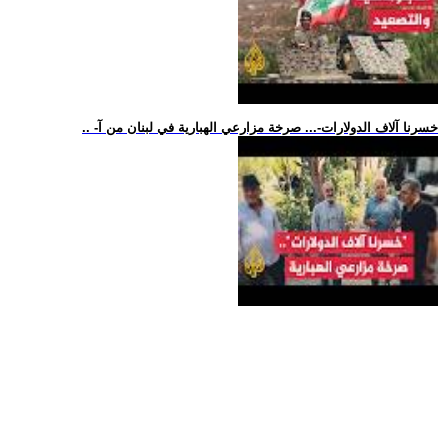
.. -خسرنا آلاف الدولارات-... صرخة مزارعي الهبارية في لبنان من آ