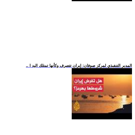
.. المدير التنفيذي لمركز صوفان: إيران تتصرف وكأنها تمتلك اليد ا