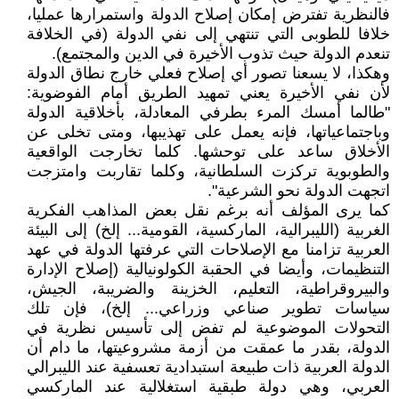
فالنظرية تفترض إمكان إصلاح الدولة واستمرارها عمليا،
خلافا للطوبى التي تنتهي إلى نفي الدولة (في الخلافة
تنعدم الدولة حيث تذوب الأخيرة في الدين والمجتمع).
وهكذا، لا يسعنا تصور أي إصلاح فعلي خارج نطاق الدولة
لأن نفي الأخيرة يعني تمهيد الطريق أمام الفوضوية:
"طالما أمسك المرء بطرفي المعادلة، بأخلاقية الدولة
وباجتماعياتها، فإنه يعمل على تهذيبها، ومتى تخلى عن
الأخلاق ساعد على توحشها. كلما تخارجت الواقعية
والطوبوية تركزت السلطانية، وكلما تقاربت وامتزجت
اتجهت الدولة نحو الشرعية".
كما يرى المؤلف أنه برغم نقل بعض المذاهب الفكرية
الغربية (الليبرالية، الماركسية، القومية... إلخ) إلى البيئة
العربية تزامنا مع الإصلاحات التي عرفتها الدولة في عهد
التنظيمات، وأيضا في الحقبة الكولونيالية (إصلاح الإدارة
والبيروقراطية، التعليم، الخزينة والضريبة، الجيش،
سياسات تطوير صناعي وزراعي... إلخ)، فإن تلك
التحولات الموضوعية لم تفض إلى تأسيس نظرية في
الدولة، بقدر ما عمقت من أزمة مشروعيتها، ما دام أن
الدولة العربية ذات طبيعة استبدادية تعسفية عند الليبرالي
العربي، وهي دولة طبقية استغلالية عند الماركسي