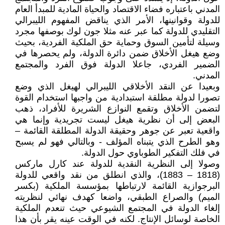
المدني باعتباره فضاء الاقتصاد والحياة المادية للمبدأ العام
للدولة وقوانينها، الأمر الذي يناقض المفهوم الليبرالي
التقليدي للدولة كما عبر عنه مثلا جون لوك بوصفها مجرد
وسيلة لتأمين السوق وحماية حق الملكية الفردية، بحيث
وضع هيغل الأخلاق ضمن دائرة الدولة، ولم يحصرها في
الضمير الفردي، جاعلا الدولة فوق الفرد والمجتمع
المدني.
وبعيدا عن النقد الأخلاقي الليبرالي لهيغل الذي وضع
تصورا لدولة مطلقة استبدادية من واجبها استخدام القوة
لتضمن الأخلاق وتقمع النوازع الشريرة للأفراد، ذهب
البعض إلى أن نظرية هيغل ليست تجريدية وإنما هي
واقعية تعبر عن جوهر وحقيقة الدولة المطلقة القائمة –
وهو الطرح الذي يتبناه المؤلف - وبالتالي فهو لم يسبح
في فلك التفكير الطوباوي حول الدولة.
وصولا إلى النظرية النقدية للدولة عند كارل ماركس
(1818 – 1883)، والذي انطلق من نقد واقعي للدولة
البرجوازية القائمة لارتباطها بمؤسسة الملكية (بكسر
الميم) والصراع الطبقي، واضعا كهدف نهائي لنظريته
إلغاء الدولة في المجتمع الشيوعي حيث تنعدم الملكية
الخاصة لوسائل الإنتاج. لكنه في الوقت عينه يقر بأن هذا