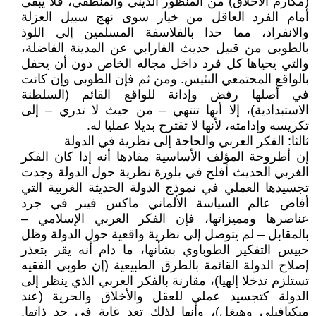
(مكارم الأخلاق) من المنظور الديني والمنطقي، فلا يبقى
أمام الفرد العاقل من خيار سوى نهج سبيل العزلة
والانفراد، مما حدا بالفلاسفة المسلمين إلى اللوذ
بالطوبى من قبيل حديث الفارابي عن المدينة الفاضلة،
والتي يحياها كل فرد داخل مجاله الخاص دون أن يحفل
بالواقع المجتمعي البئيس. ومن ثم فإن الطوبى وإن كانت
في أصلها رفض وإدانة للواقع القائم (السلطنة
الاستبدادية)، إلا أنها تنتهي – من حيث لا تدري – إلى
تكريسه وإدامته، لأنها لا تقترح بديلا عمليا له.
ثالثا: الفكر العربي والحاجة إلى نظرية في الدولة
إن أطروحة المؤلف الأساسية مفادها أنه إذا كان الفكر
الغربي الحديث أفلح في بلورة نظرية حول الدولة وجدت
تجسيدها العملي في نموذج الدولة الحديثة الغربية التي
أفاض عالم السياسة الألماني ماكس فيبر في جرد
عناصرها ومميزاتها، فإن الفكر العربي الإسلامي –
بالمقابل – لم يتوصل إلى نظرية واقعية حول الدولة وظل
حبيس التفكير الطوباوي بشأنها، ما دام أنه يقر بتعذر
إصلاح الدولة القائمة بالطرق الطبيعية (إن طوبى الفقيه
تستلزم تدخلا إلهيا)، مقارنة بالفكر الغربي الذي ينظر إلى
الدولة كتجسيد عملي للعقل والأخلاق والحرية (عند
ميكيافيلي وهيغل)، وأنها لذلك تعد غاية في حد ذاتها.