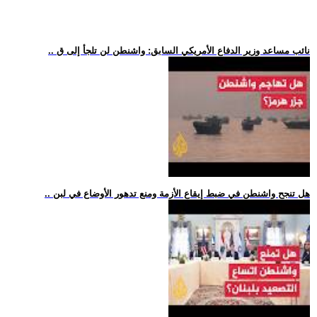
.. نائب مساعد وزير الدفاع الأمريكي السابق: واشنطن لن تلجأ إلى ق
.. هل تنجح واشنطن في ضبط إيقاع الأزمة ومنع تدهور الأوضاع في لبن