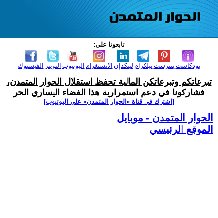
تابعونا على:
بودكاست
بنترست
تيلكرام
لينكدإن
الانستغرام
اليوتيوب
التويتر
الفيسبوك
تبرعاتكم وتبرعاتكن المالية تحفظ استقلال الحوار المتمدن،
فشاركونا في دعم استمرارية هذا الفضاء اليساري الحر
[اشترك في قناة ‫«الحوار المتمدن» على اليوتيوب]
الحوار المتمدن - موبايل
الموقع الرئيسي