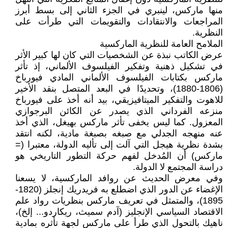
منها ماركس، لينبري في الجزء الثاني إلى بسط أبرز
المراجعات والانتقادات والتقويمات التي طرأت على
النظرية.
الملامح العامة للنظرية الماركسية
عرض الكاتب نبذة عن الشخصيات التي كان لها كبير الأثر
في تشكيل ذهنية وتفكير الفيلسوف الألماني، إذ تأثر
ماركس بكتابات الفيلسوف الألماني المادي فيورباخ
(1806-1880)، وتحديدًا في البعد المتصل بنقد الأخير
للاهوت والتفكير الميتافيزيقي، بيد أنه أخذ على فيورباخ
منزعه الفرداني الذي يصدر عن الكائن البرجوازي
المعزول. كما ليس يخفى تأثر ماركس بهيغل، الذي أخذ
عنه منهجه الجدلي مع صبغه بصبغة مادية، لكنه انتقد
بشدة نظرية هيجل التي آلت إلى تأليه الدولة، معتبرا (=
ماركس) أن المُدخل لفهم حركة التطور التاريخي هو
دراسة المجتمع لا الدولة.
وفي معرض الحديث عن روافد الماركسية، لا يسعنا
الإغضاء عن الدور الذي اضطلع به فريدريك إنجلز (1820-
1895)، والمتمثل في تعريف ماركس بنظريات رواد علم
الاقتصاد السياسي الإنجليز (آدم سميث، ريكاردو... إلخ)،
ناهيك بالتحول الذي طرأ على ماركس لجهة تأثره بمادية