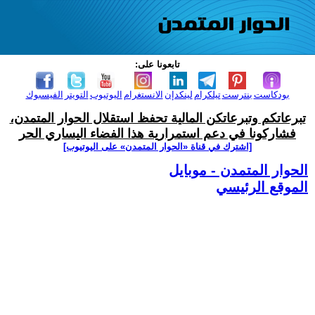
تابعونا على:
بودكاست
بنترست
تيلكرام
لينكدإن
الانستغرام
اليوتيوب
التويتر
الفيسبوك
تبرعاتكم وتبرعاتكن المالية تحفظ استقلال الحوار المتمدن،
فشاركونا في دعم استمرارية هذا الفضاء اليساري الحر
[اشترك في قناة ‫«الحوار المتمدن» على اليوتيوب]
الحوار المتمدن - موبايل
الموقع الرئيسي