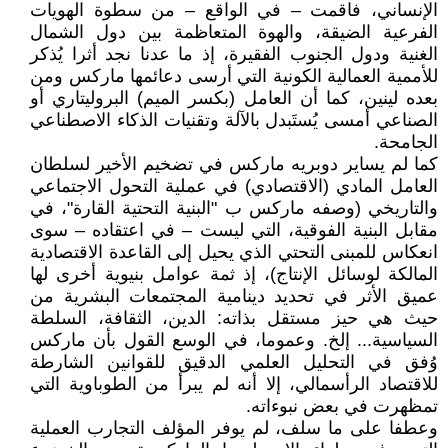
الإنساني، فاقمت – في الواقع – من سطوة الهويات
الفرعية الضيقة، والهوة المتعاظمة بين دول الشمال
الغنية ودول الجنوب الفقيرة، إذ ما عدنا نجد أثرا يُذكر
للأممية العمالية الكونية التي أرسى دعائمها ماركس ومن
بعده لينين، كما أن العامل (بكسر الميم) البروليتاري أو
الصناعي أمسى يُستَبدل بالآلة وتقنيات الذكاء الاصطناعي
الجامحة.
كما لم يساير دوبريه ماركس في تضخيم الأخير لسلطان
العامل المادي (الاقتصادي) في عملية التحول الاجتماعي
والتاريخي (وصفه ماركس ب "البنية التحتية القارة"، في
مقابل البنية الفوقية، التي ليست – في اعتقاده – سوى
انعكاس للمبنى التحتي الذي يحيل إلى القاعدة الاقتصادية
المالكة لوسائل الإنتاج)، إذ ثمة عوامل بنيوية أخرى لها
عميق الأثر في تحديد دينامية المجتمعات البشرية من
حيث هي حيز مستقل بذاته: الدين، الثقافة، السلطة
السياسية... إلخ. وعموما، في الوسع القول بأن ماركس
وُفق في التحليل العلمي الدقيق للقوانين الشارطة
للاقتصاد الرأسمالي، إلا أنه لم يبرأ من الطوباوية التي
تمظهرت في بعض نبوءاته.
وعطفا على ما سلف، لم يوفر المؤلف التجارب العملية