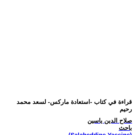
قراءة في كتاب -استعادة ماركس- لسعد محمد
رحيم
صلاح الدين ياسين
باحث
(Salaheddine Yassine)