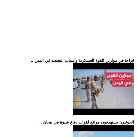
.. قراءة في موازين القوة العسكرية وأسباب التصعيد في اليمن
.. الحوثيون يستهدفون مواقع لقوات دفاع شبوة في بيحان