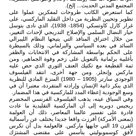
المجتمع المدني الحديث... إلخ).
كما استعرض الكاتب طروحات لمفكرين عملوا على
تطوير وتحيين النظرية من داخل التقليد الماركسي، على
غرار كارل كاوتسكي (1854- 1938)، الذي نادى بتوسل
خيار النضال السلمي والإصلاح التدريجي لإحداث التغيير،
من خلال اختراق المنافذ التي يتيحها النظام الليبرالي
السائد في بعده السياسي والبرلماني، وذلك بالسيطرة
على الحكم بواسطة المشاركة في الانتخابات والظفر
بأغلبية برلمانية بالتعويل على زخم وقوة الجماهير، ومن
ثمة القطيعة مع تكتيك العنف الثوري الذي حض عليه
ماركس وإنجلز. ومن جهة أخرى، انتقد الفيلسوف
الوجودي سارتر (1905 – 1980) المنزع المادي للنظرية
الذي ينكر ذاتية الإنسان وإرادته المتفردة، معتبرا أن في
وسع الوجودية إعطاء المدد للماركسية في هذا المضمار.
وفي السياق عينه، يذهب الفيلسوف الفرنسي المخضرم
ريجيس دوبريه إلى أن الماركسية التقليدية ما عادت
قادرة على تفسير عالمنا المعاصر، ذلك أن العولمة
(بمعنى الأمركة) أفرزت واقعا جديدا يختلف عن رأسمالية
القرن 19 التي جابهها ماركس. فالعولمة بدل أن تكرس
لأفق كوسموبوليتي يتأسس على مقتضى المشترَك