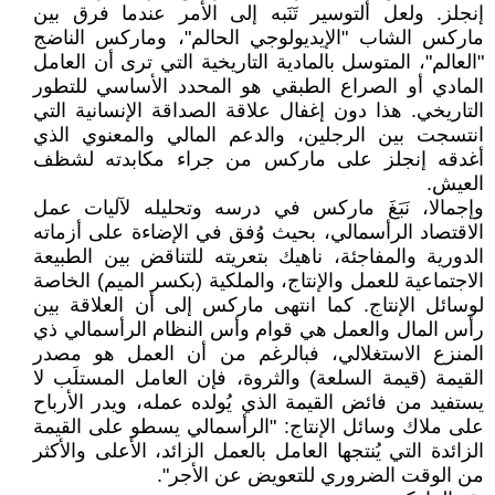
إنجلز. ولعل ألتوسير تَنَبه إلى الأمر عندما فرق بين
ماركس الشاب "الإيديولوجي الحالم"، وماركس الناضج
"العالم"، المتوسل بالمادية التاريخية التي ترى أن العامل
المادي أو الصراع الطبقي هو المحدد الأساسي للتطور
التاريخي. هذا دون إغفال علاقة الصداقة الإنسانية التي
انتسجت بين الرجلين، والدعم المالي والمعنوي الذي
أغدقه إنجلز على ماركس من جراء مكابدته لشظف
العيش.
وإجمالا، نَبَغَ ماركس في درسه وتحليله لآليات عمل
الاقتصاد الرأسمالي، بحيث وُفق في الإضاءة على أزماته
الدورية والمفاجئة، ناهيك بتعريته للتناقض بين الطبيعة
الاجتماعية للعمل والإنتاج، والملكية (بكسر الميم) الخاصة
لوسائل الإنتاج. كما انتهى ماركس إلى أن العلاقة بين
رأس المال والعمل هي قوام وأس النظام الرأسمالي ذي
المنزع الاستغلالي، فبالرغم من أن العمل هو مصدر
القيمة (قيمة السلعة) والثروة، فإن العامل المستلَب لا
يستفيد من فائض القيمة الذي يُولده عمله، ويدر الأرباح
على ملاك وسائل الإنتاج: "الرأسمالي يسطو على القيمة
الزائدة التي يُنتجها العامل بالعمل الزائد، الأعلى والأكثر
من الوقت الضروري للتعويض عن الأجر".