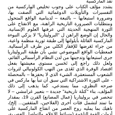
نقد الماركسية
يشدد مؤلف الكتاب على وجوب تخليص الماركسية من
التفسيرات والتأويلات الدوغمائية التي أُلصقت بها،
وضرورة استيعابها – بالتبعة – لدينامية الواقع المتحول
ومتطلبات الصيرورة التاريخية الراهنة، مع الانفتاح على
الثورة المنهجية الحديثة التي عرفتها العلوم الإنسانية.
والحال إن الوضع الراهن ل "البروليتاريا" لا يزكي النبوءة
الماركسية القائلة بأيلولتها إلى طبقة ثورية منظمة واعية،
من جراء تَعَرضها للإفقار الكلي من طرف الرأسمالية.
فمعطيات الواقع الموضوعي تشي بأن طبقة البروليتاريا
جرى استيعابها وتدجينها من لدن النظام الرأسمالي القائم،
ولعل ذلك راجع إلى تَحَسن مستوى معيشتها بفعل
اقتصاد الوفرة الذي تَغَذى من النهب الكولونيالي لثروات
الشعوب المستعمَرة، الشيء الذي لا يحفزها – بالمحصلة
- على الثورة الاشتراكية التي سبق أن تنبأ بها ماركس في
صرحه النظري، مما يستدعي، كما يذهب إلى ذلك
المؤلف، بناء "كتلة تاريخية" جديدة – بتعبير غرامشي – لا
تنحصر في بروليتاريا (عمال المصانع) القرن 19، بمقدار
ما تمتد لتشمل فئات أخرى (الفلاحين، المثقفين... إلخ)،
ناهيك بما يمليه روح العصر من انفتاح الماركسية على
أدوات القوة الناعمة (وسائط الإعلام والتواصل العصرية،