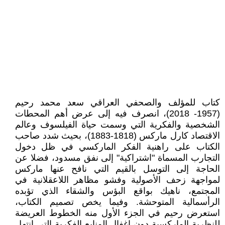
كتاب للمؤلف والصحفي العراقي سعد محمد رحيم
(1957- 2018)، انصرف فيه إلى عرض أهم المحطات
الشخصية والفكرية التي وسمت حياة الفيلسوف وعالم
الاقتصاد كارل ماركس (1818-1883)، بحيث شدد صاحب
الكتاب على راهنية الفكر الماركسي في ظل دخول
التجارب المسماة "اشتراكية" إلى نفق مسدود، فضلا عن
الحاجة إلى التوسل بالقيم التي نافح عنها ماركس
لمواجهة زحف الأصولية وفشو مظاهر اللاعقلانية في
المجتمع، ناهيك بواقع البؤس والشقاء الذي تؤبده
الرأسمالية المتوحشة. وفيما يخص تصميم الكتاب،
استعرض رحيم في الجزء الأول منه الخطوط العريضة
للنظرية الماركسية دون إغفال المنابع الفكرية التي انتهل