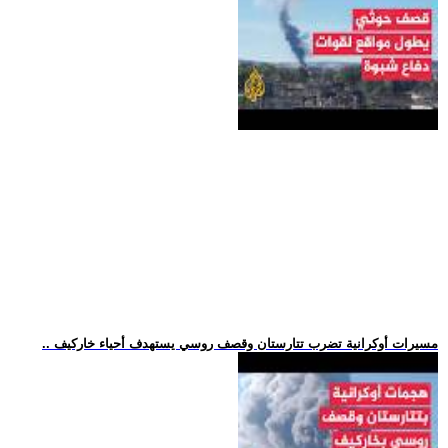
.. مسيرات أوكرانية تضرب تتارستان وقصف روسي يستهدف أحياء خاركيف