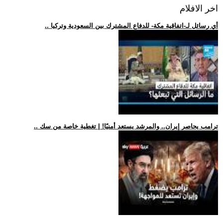
اخر الافلام
.. أي رسائل لـ-اتفاقية مكة- للدفاع المشترك بين السعودية وتركيا
.. ترامب يحاصر إيران.. والمرشد يستعد أمنيًا! | تغطية خاصة من سك