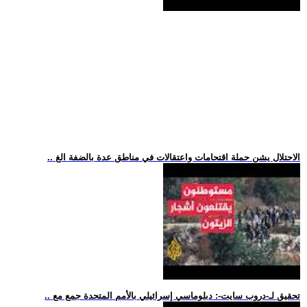
.. الاحتلال يشن حملة اقتحامات واعتقالات في مناطق عدة بالضفة الغ
.. تحقيق لـ-دروب سايت-: دبلوماسي إسرائيلي بالأمم المتحدة جمع مع