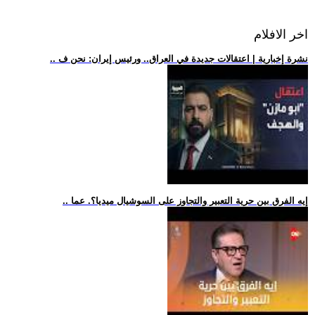
اخر الافلام
.. نشرة إخبارية | اعتقالات جديدة في العراق.. ورئيس إيران: نحن ف
.. إيه الفرق بين حرية التعبير والتجاوز على السوشيال ميديا؟. عما