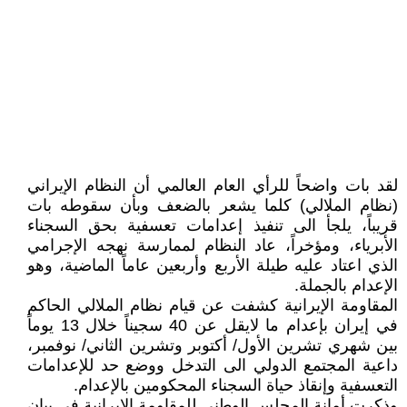
لقد بات واضحاً للرأي العام العالمي أن النظام الإيراني
(نظام الملالي) كلما يشعر بالضعف وبأن سقوطه بات
قريباً، يلجأ الى تنفيذ إعدامات تعسفية بحق السجناء
الأبرياء، ومؤخراً، عاد النظام لممارسة نهجه الإجرامي
الذي اعتاد عليه طيلة الأربع وأربعين عاماً الماضية، وهو
الإعدام بالجملة.
المقاومة الإيرانية كشفت عن قيام نظام الملالي الحاكم
في إيران بإعدام ما لايقل عن 40 سجيناً خلال 13 يوماً
بين شهري تشرين الأول/ أكتوبر وتشرين الثاني/ نوفمبر،
داعية المجتمع الدولي الى التدخل ووضع حد للإعدامات
التعسفية وإنقاذ حياة السجناء المحكومين بالإعدام.
وذكرت أمانة المجلس الوطني للمقاومة الإيرانية في بيان