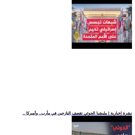
.. نشرة إخبارية | مليشيا الحوثي تقصف النازحين في مأرب.. وأميركا