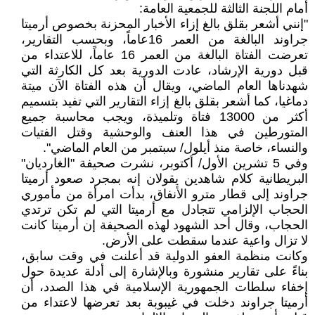
أمام اللجنة الثالثة للجمعية العامة:
"إنني أشعر بقلق بالغ إزاء الأخبار المحزنة بخصوص أرميتا
جراوند البالغة من العمر 16عاماً، وبحسب التقارير،
تعرضت الفتاة البالغة من العمر 16 عاماً، للاعتداء من
قبل دورية الإرشاد، عادت الدورية بعد كل الكارثة التي
شهدناها العام الماضي، ويقال أن هذه الفتاة الآن ميتة
دماغيا، كما أشعر بقلق بالغ إزاء التقارير التي تفيد بتسميم
أكثر من 13000 فتاة وتلميذة، ويجب محاسبة جميع
المتورطين في هذا العنف والوحشية وقتل الفتيات
والنساء، خاصة منذ أيلول/ سبتمبر من العام الماضي".
وفي 5 تشرين الأول/ أكتوبر، نشرت صحيفة "الغارديان"
البريطانية كلام شاهدين يقولان إنه بمجرد صعود أرميتا
جراوند إلى قطار مترو الأنفاق، بدأت امرأة من مأموري
الحجاب الإلزامي تتجادل مع أرميتا التي لم تكن ترتدي
الحجاب، وقال أحد الشهود لهذه الصحيفة إن أرميتا كانت
لا تزال واعية عندما سقطت على الأرض.
وكانت منظمة العفو الدولية قد أعلنت في وقت سابق،
بناءً على تقارير منشورة وبالإشارة إلى أدلة عديدة حول
إخفاء سلطات الجمهورية الإسلامية في هذا الصدد، أن
أرميتا جراوند دخلت في غيبوبة بعد تعرضها لاعتداء من