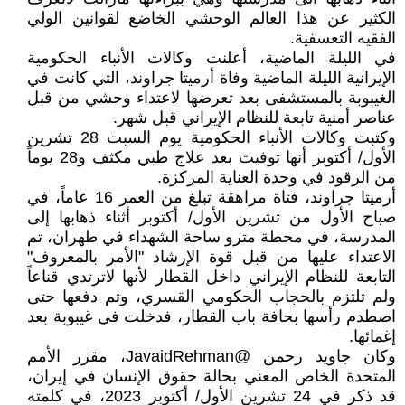
الكثير عن هذا العالم الوحشي الخاضع لقوانين الولي
الفقيه التعسفية.
في الليلة الماضية، أعلنت وكالات الأنباء الحكومية
الإيرانية الليلة الماضية وفاة أرميتا جراوند، التي كانت في
الغيبوبة بالمستشفى بعد تعرضها لاعتداء وحشي من قبل
عناصر أمنية تابعة للنظام الإيراني قبل شهر.
وكتبت وكالات الأنباء الحكومية يوم السبت 28 تشرين
الأول/ أكتوبر أنها توفيت بعد علاج طبي مكثف و28 يوماً
من الرقود في وحدة العناية المركزة.
أرميتا جراوند، فتاة مراهقة تبلغ من العمر 16 عاماً، في
صباح الأول من تشرين الأول/ أكتوبر أثناء ذهابها إلى
المدرسة، في محطة مترو ساحة الشهداء في طهران، تم
الاعتداء عليها من قبل قوة الإرشاد "الأمر بالمعروف"
التابعة للنظام الإيراني داخل القطار لأنها لاترتدي قناعاً
ولم تلتزم بالحجاب الحكومي القسري، وتم دفعها حتى
اصطدم رأسها بحافة باب القطار، فدخلت في غيبوبة بعد
إغمائها.
وكان جاويد رحمن @JavaidRehman، مقرر الأمم
المتحدة الخاص المعني بحالة حقوق الإنسان في إيران،
قد ذكر في 24 تشرين الأول/ أكتوبر 2023، في كلمته