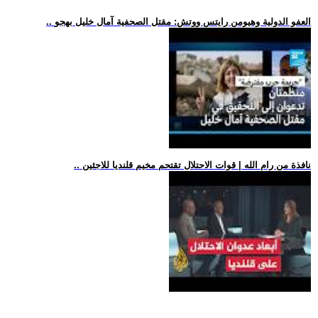
.. العفو الدولية وهيومن رايتس ووتش: مقتل الصحفية آمال خليل بهجو
.. نافذة من رام الله | قوات الاحتلال تقتحم مخيم قلنديا للاجئين