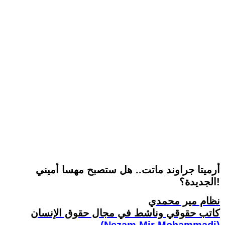
أرميتا جراوند ماتت.. هل ستصبح مهسا أميني
الجديدة؟!
نظام مير محمدي
كاتب حقوقي وناشط في مجال حقوق الإنسان
(Nezam Mir Mohammadi)