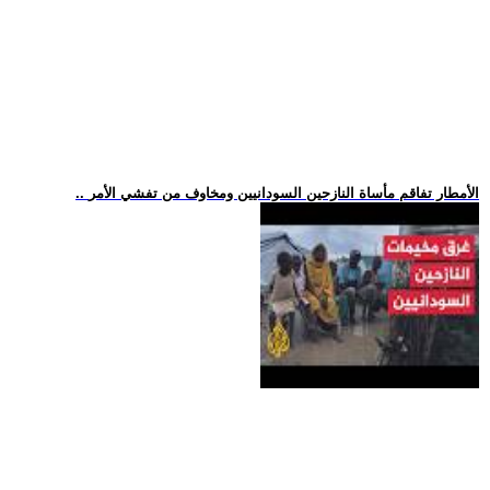
.. الأمطار تفاقم مأساة النازحين السودانيين ومخاوف من تفشي الأمر