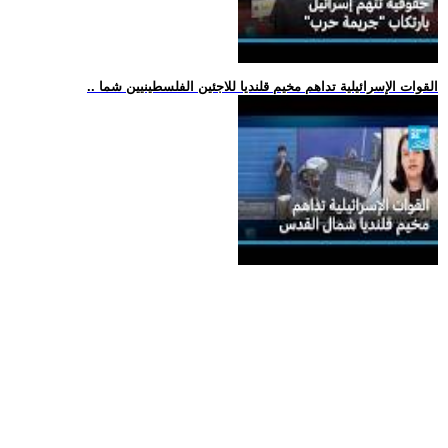
.. القوات الإسرائيلية تداهم مخيم قلنديا للاجئين الفلسطينيين شما