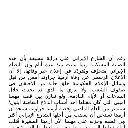
رغم أن الشارع الإيراني على دراية مسبقة بأن هذه
الصبية المسكينة ربما ماتت منذ عدة أيام وأن النظام
الإيراني متخوّف ومُتردّد في إعلان خبر وفاتها، إلا أن
الإعلان الرسمي عن وفاة أرميتا جراوند أمس من قبل
وسائل الإعلام الحكومية خلق حالة من الاحتقان في
صفوف الشعب، ولا ندري ما الذي قد يحدث خلال
الساعات أو الأيام القادمة، ولو نقارن بين قصة مهسا
أميني التي كان مقتلها أحد أسباب اندلاع انتفاضة أيلول/
سبتمبر من العام الماضي وقصة أرميتا جراوند، سنجد أن
أرميتا تستحق أن يغضب مِن أجلها الشارع الإيراني أكثر
مِن غضبه وحزنه على مهسا، لأن أرميتا الصغيرة قُتلت
أثناء ذهابها الى مدرستها وهي ببراءتها مازالت لاتعرف