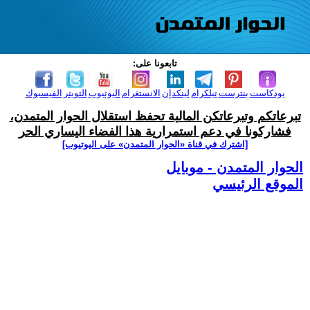
تابعونا على:
بودكاست
بنترست
تيلكرام
لينكدإن
الانستغرام
اليوتيوب
التويتر
الفيسبوك
تبرعاتكم وتبرعاتكن المالية تحفظ استقلال الحوار المتمدن،
فشاركونا في دعم استمرارية هذا الفضاء اليساري الحر
[اشترك في قناة ‫«الحوار المتمدن» على اليوتيوب]
الحوار المتمدن - موبايل
الموقع الرئيسي