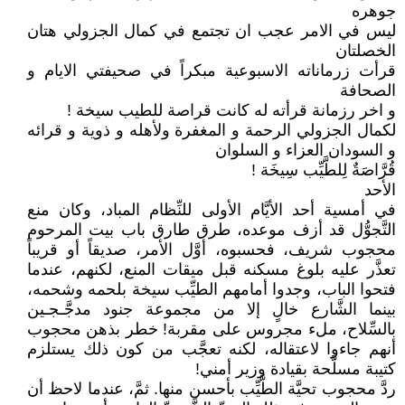
جوهره
ليس في الامر عجب ان تجتمع في كمال الجزولي هتان
الخصلتان
قرأت زرماناته الاسبوعية مبكراً في صحيفتي الايام و
الصحافة
و اخر رزمانة قرأته له كانت قراصة للطيب سيخة !
لكمال الجزولي الرحمة و المغفرة ولأهله و ذوية و قرائه
و السودان العزاء و السلوان
قُرَّاصَةٌ لِلطَّيِّب سِيخَة !
الأحد
في أمسية أحد الأيَّام الأولى للنِّظام المباد، وكان منع
التَّجوُّل قد أزف موعده، طرق طارق باب بيت المرحوم
محجوب شريف، فحسبوه، أوَّل الأمر، صديقاً أو قريباً
تعذَّر عليه بلوغ مسكنه قبل ميقات المنع، لكنهم، عندما
فتحوا الباب، وجدوا أمامهم الطيِّب سيخة بلحمه وشحمه،
بينما الشَّارع خالٍ إلا من مجموعة جنود مدجَّـجـين
بالسِّلاح، ملء مجروس على مقربة! خطر بذهن محجوب
أنهم جاءوا لاعتقاله، لكنه تعجَّب من كون ذلك يستلزم
كتيبة مسلَّحة بقيادة وزير أمني!
ردَّ محجوب تحيَّة الطَّيِّب بأحسن منها. ثمَّ، عندما لاحظ أن