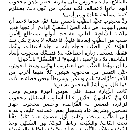
بالسِّلاح، ملء مجروس على مقربة! خطر بذهن محجوب
أنهم جاءوا لاعتقاله، لكنه تعجَّب من كون ذلك يستلزم
كتيبة مسلَّحة بقيادة وزير أمني!
ردَّ محجوب تحيَّة الطَّيِّب بأحسن منها. ثمَّ، عندما لاحظ أن
بعض البيوت، في ذلك الحيِّ الشَّعبيِّ الوادع، أزعجها هدير
ماكينة الشَّاحنة العالي، ففتحت أبوابها تستطلع الأمر،
طلب من الطَّيِّب إبعادها قليلاً، فاعتقاله لا يحتاج لكلِّ تلك
القوَّة! لكن الطَّيِّب فاجأه بأنه ما جاء لاعتقاله، وإنَّما،
فقط، لتسجيل زيارة اجتماعيَّة له! فتمسَّك محجوب بإبعاد
الشَّاحنة، ثمَّ دعا "ضيف الهُجوع" لـ "التَّفضُّل" بالدُّخول!
ما أن توهَّط الطَّيِّب في العنقريب الهبَّابي وسط الحوش،
حتَّى التمس من محجوب شيئين، كلاً منهما أغرب من
الآخر: "قُُرَّاصة" بلبن وسكَّر، وشريطاً ببعض قصائده، لأنه،
كما قال، من أشدِّ المعجبين بشعره!
كانت الزِّيارة ثقيلة على نفوس أميرة ومريم ومي،
لكنهنَّ، كعادتهنَّ، قدَّرن عالياً أسلوب استقبال محجوب
لزائره، فصنعن له القُّرَّاصة، وأحضر محجوب جهاز
تسجيل، وشريط قام بتسجيل بعض قصائده عليه، وأهداه
إلى الطَّيِّب سيخة، وكانت أوَّل قصيدة فيه: "يَابْ دِقْناً
تحت الكاب/ والسِّبْحَة ربَاطْ البُوتْ/ بين السُّنكِي وحَدْ
النَّابْ/ فلتَحْكُم بالنَّبُّوت/ ولتَهْنَأ يَا نصَّابْ/ بالصَّايعْ والهَلفُوتْ/