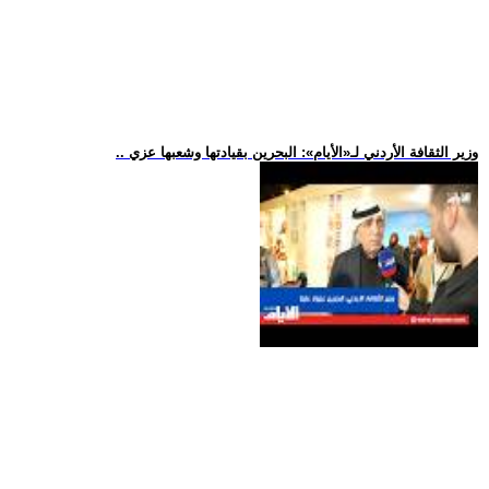
.. وزير الثقافة الأردني لـ«الأيام»: البحرين بقيادتها وشعبها عزي