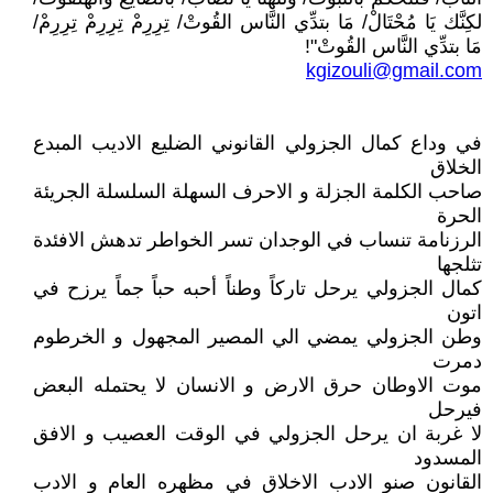
لكِنَّك يَا مُحْتَالْ/ مَا بتدِّي النَّاس القُوتْ/ تِرِرِمْ تِرِرِمْ تِرِرِمْ/
مَا بتدِّي النَّاس القُوتْ"!
kgizouli@gmail.com
في وداع كمال الجزولي القانوني الضليع الاديب المبدع
الخلاق
صاحب الكلمة الجزلة و الاحرف السهلة السلسلة الجريئة
الحرة
الرزنامة تنساب في الوجدان تسر الخواطر تدهش الافئدة
تثلجها
كمال الجزولي يرحل تاركاً وطناً أحبه حباً جماً يرزح في
اتون
وطن الجزولي يمضي الي المصير المجهول و الخرطوم
دمرت
موت الاوطان حرق الارض و الانسان لا يحتمله البعض
فيرحل
لا غربة ان يرحل الجزولي في الوقت العصيب و الافق
المسدود
القانون صنو الادب الاخلاق في مظهره العام و الادب