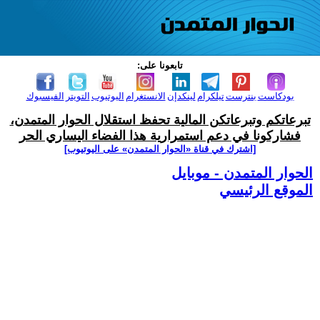
تابعونا على:
بودكاست
بنترست
تيلكرام
لينكدإن
الانستغرام
اليوتيوب
التويتر
الفيسبوك
تبرعاتكم وتبرعاتكن المالية تحفظ استقلال الحوار المتمدن،
فشاركونا في دعم استمرارية هذا الفضاء اليساري الحر
[اشترك في قناة ‫«الحوار المتمدن» على اليوتيوب]
الحوار المتمدن - موبايل
الموقع الرئيسي