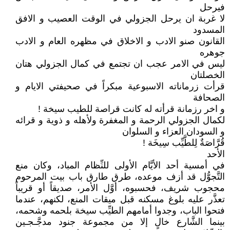
فيرحل
لا غربة ان يرحل الجزولي في الوقت العصيب و الافق
المسدود
القانون صنو الادب و الاخلاق في مظهره العام و الادب
جوهره
ليس في الامر عجب ان تجتمع في كمال الجزولي هتان
الخصلتان
قرأت زرماناته الاسبوعية مبكراً في صحيفتي الايام و
الصحافة
و اخر رزمانة قرأته له كانت قراصة للطيب سيخة !
لكمال الجزولي الرحمة و المغفرة ولأهله و ذوية و قرائه
و السودان العزاء و السلوان
قُرَّاصَةٌ لِلطَّيِّب سِيخَة !
الأحد
في أمسية أحد الأيَّام الأولى للنِّظام المباد، وكان منع
التَّجوُّل قد أزف موعده، طرق طارق باب بيت المرحوم
محجوب شريف، فحسبوه، أوَّل الأمر، صديقاً أو قريباً
تعذَّر عليه بلوغ مسكنه قبل ميقات المنع، لكنهم، عندما
فتحوا الباب، وجدوا أمامهم الطيِّب سيخة بلحمه وشحمه،
بينما الشَّارع خالٍ إلا من مجموعة جنود مدجَّـجـين