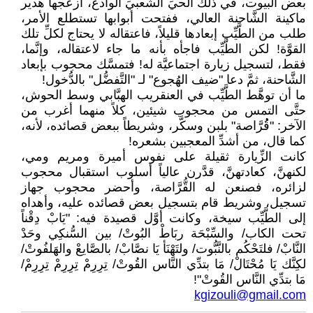
بعض البيوت، في ذلك الحيِّ الشَّعبيِّ الوادع، أزعجها هدير
ماكينة الشَّاحنة العالي، ففتحت أبوابها تستطلع الأمر،
طلب من الطَّيِّب إبعادها قليلاً، فاعتقاله لا يحتاج لكلِّ تلك
القوَّة! لكن الطَّيِّب فاجأه بأنه ما جاء لاعتقاله، وإنَّما،
فقط، لتسجيل زيارة اجتماعيَّة له! فتمسَّك محجوب بإبعاد
الشَّاحنة، ثمَّ دعا "ضيف الهُجوع" لـ "التَّفضُّل" بالدُّخول!
ما أن توهَّط الطَّيِّب في العنقريب الهبَّابي وسط الحوش،
حتَّى التمس من محجوب شيئين، كلاً منهما أغرب من
الآخر: "قُُرَّاصة" بلبن وسكَّر، وشريطاً ببعض قصائده، لأنه،
كما قال، من أشدِّ المعجبين بشعره!
كانت الزِّيارة ثقيلة على نفوس أميرة ومريم ومي،
لكنهنَّ، كعادتهنَّ، قدَّرن عالياً أسلوب استقبال محجوب
لزائره، فصنعن له القُّرَّاصة، وأحضر محجوب جهاز
تسجيل، وشريط قام بتسجيل بعض قصائده عليه، وأهداه
إلى الطَّيِّب سيخة، وكانت أوَّل قصيدة فيه: "يَابْ دِقْناً
تحت الكاب/ والسِّبْحَة ربَاطْ البُوتْ/ بين السُّنكِي وحَدْ
النَّابْ/ فلتَحْكُم بالنَّبُّوت/ ولتَهْنَأ يَا نصَّابْ/ بالصَّايعْ والهَلفُوتْ/
لكِنَّك يَا مُحْتَالْ/ مَا بتدِّي النَّاس القُوتْ/ تِرِرِمْ تِرِرِمْ تِرِرِمْ/
مَا بتدِّي النَّاس القُوتْ"!
kgizouli@gmail.com