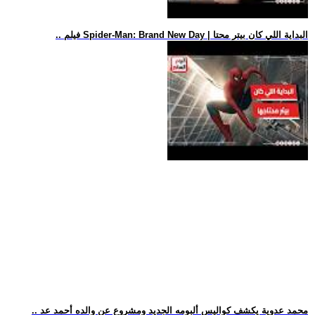
.. فيلم Spider-Man: Brand New Day | البداية اللي كان بيتر محتا
.. محمد عدوية يكشف كواليس ألبومه الجديد ومشروع عن والده أحمد عد