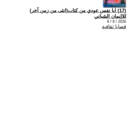
(17) ايا نفس عودي من كتاب(انثى من زمن آخر)
للاإيمان الشباني
2026 / 8 / 8
قضايا ثقافية