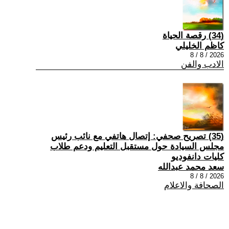
(34) رقصة الحياة
كاظم الخليلي
2026 / 8 / 8
الادب والفن
(35) تصريح صحفي: إتصال هاتفي مع نائب رئيس
مجلس السيادة حول مستقبل التعليم ودعم طلاب
كليات دانفوديو
سعد محمد عبدالله
2026 / 8 / 8
الصحافة والاعلام