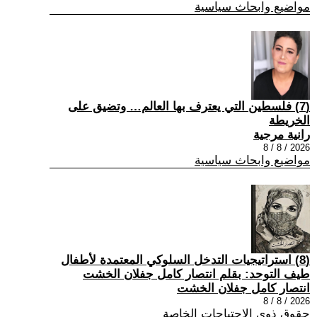
مواضيع وابحاث سياسية
(7) فلسطين التي يعترف بها العالم… وتضيق على
الخريطة
رانية مرجية
2026 / 8 / 8
مواضيع وابحاث سياسية
(8) استراتيجيات التدخل السلوكي المعتمدة لأطفال
طيف التوحد: بقلم انتصار كامل جفلان الخشت
انتصار كامل جفلان الخشت
2026 / 8 / 8
حقوق ذوي الاحتياجات الخاصة