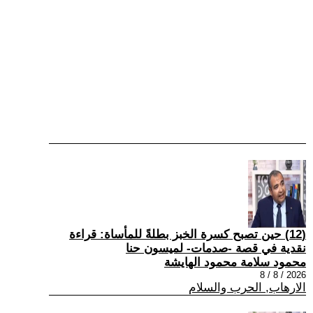
(12) حين تصبح كسرة الخبز بطلةً للمأساة: قراءة
نقدية في قصة -صدمات- لميسون حنا
محمود سلامة محمود الهايشة
2026 / 8 / 8
الارهاب, الحرب والسلام