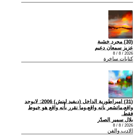
(30) مجرد خشبة
عزيز سمعان دعيم
2026 / 8 / 8
كتابات ساخرة
(31) امبراطورية الداخل (ديفيد لينش) 2006: لايوجد
واقع،ماتشعر بانه واقع،وما نقرر بأنه واقع هو خيوط
فقط.
بلال سمير الصدّر
2026 / 8 / 8
الادب والفن