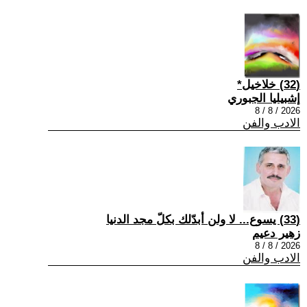
(32) خلاخيل*
إشبيليا الجبوري
2026 / 8 / 8
الادب والفن
(33) يسوع... لا ولن أبدّلك بكلّ مجد الدنيا
زهير دعيم
2026 / 8 / 8
الادب والفن