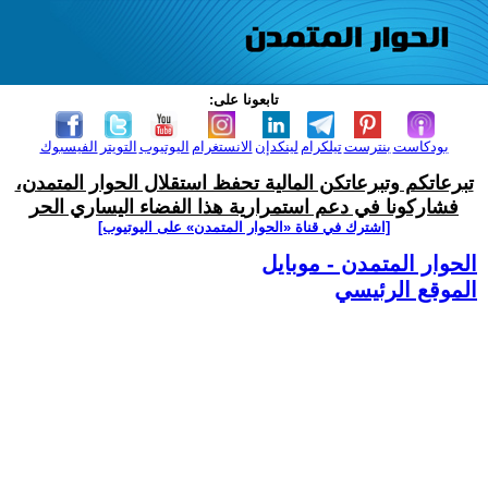
تابعونا على:
بودكاست
بنترست
تيلكرام
لينكدإن
الانستغرام
اليوتيوب
التويتر
الفيسبوك
تبرعاتكم وتبرعاتكن المالية تحفظ استقلال الحوار المتمدن،
فشاركونا في دعم استمرارية هذا الفضاء اليساري الحر
[اشترك في قناة ‫«الحوار المتمدن» على اليوتيوب]
الحوار المتمدن - موبايل
الموقع الرئيسي