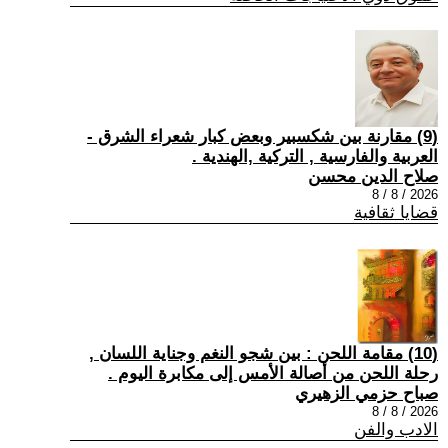
(9) مقارنة بين شكسبير وبعض كبار شعراء الشرق -
العربية والفارسية , التركية ,الهندية .
صلاح الدين محسن
2026 / 8 / 8
قضايا ثقافية
(10) مقامة اللحن : بين شجو النغم وجناية اللسان ,
رحلة اللحن من أصالة الأمس إلى مكابرة اليوم .
صباح حزمي الزهيري
2026 / 8 / 8
الادب والفن