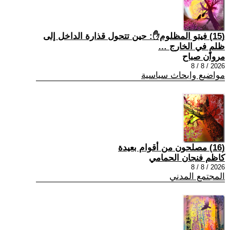
(15) فيتو المظلوم✋: حين تتحول قذارة الداخل إلى
ظلمٍ في الخارج …
مروان صباح
2026 / 8 / 8
مواضيع وابحاث سياسية
(16) مصلحون من أقوام بعيدة
كاظم فنجان الحمامي
2026 / 8 / 8
المجتمع المدني