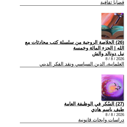
قضايا ثقافية
(26) الخلاصة الروحية من سلسلة كتب محادثات مع
الله | الجزء المائة وخمسة
نيل دونالد والش
2026 / 8 / 8
العلمانية، الدين السياسي ونقد الفكر الديني
(27) السُكر في الوظيفة العامة
طيف باسم هادي
2026 / 8 / 8
دراسات وابحاث قانونية