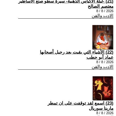
(21) -ليلة الأكياس الذهبية- سيرة سطو صنع الأساطير
معتصم الصالح
2026 / 8 / 8
الادب والفن
(22) الأشياء التي بقيت بعد رحيل أصحابها
عماد أبو حطب
2026 / 8 / 8
الادب والفن
(23) اسمع لقد توقفت على ان تمطر
مارينا سوريال
2026 / 8 / 8