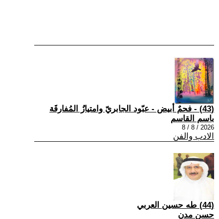
(43) - فحمٌ أبيض - عبّود الجابريّ وامتيازُ المُفارقَة
باسم القاسم
2026 / 8 / 8
الادب والفن
(44) طه حسين العربي
حسن مدن