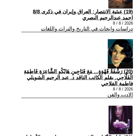
(19) عبثية الانتصار: العراق وإيران في ذكرى 8/8
احمد عبدالرحيم البصري
2026 / 8 / 8
دراسات وابحاث في التاريخ والتراث واللغات
(20) رَشْفَةُ قَهْوَةٍ... مَعَ فَنَاجِينِ هَايْكُو الشَّاعِرَةِ فَاطِمَةِ
الْفَلَّاحِي. بقلم الكاتب الناقد د. عبد الرحيم الشويلي
فاطمة الفلاحي
2026 / 8 / 8
الادب والفن