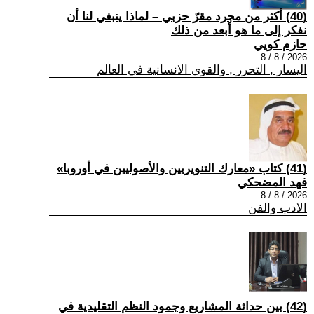
(40) أكثر من مجرد مقرّ حزبي – لماذا ينبغي لنا أن
نفكر إلى ما هو أبعد من ذلك
حازم كويي
2026 / 8 / 8
اليسار , التحرر , والقوى الانسانية في العالم
(41) كتاب «معارك التنويريين والأصوليين في أوروبا»
فهد المضحكي
2026 / 8 / 8
الادب والفن
(42) بين حداثة المشاريع وجمود النظم التقليدية في