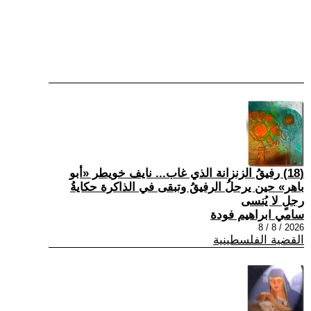
(18) رفيقُ الزنزانة الذي غاب... نايف خويطر «أبو
باهر» حين يرحلُ الرفيقُ وتبقى في الذاكرة حكايةُ
رجلٍ لا يُنسى
سامي ابراهيم فودة
2026 / 8 / 8
القضية الفلسطينية