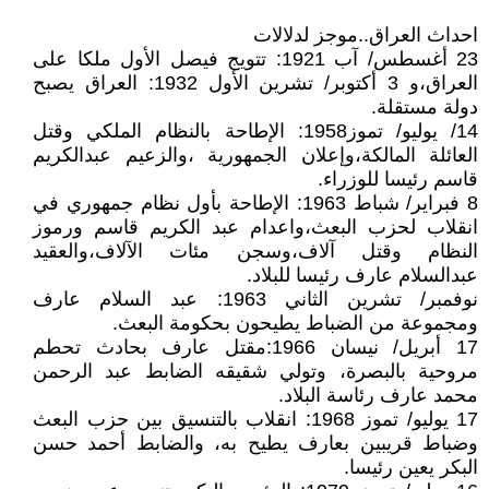
احداث العراق..موجز لدلالات
23 أغسطس/ آب 1921: تتويج فيصل الأول ملكا على
العراق،و 3 أكتوبر/ تشرين الأول 1932: العراق يصبح
دولة مستقلة.
14/ يوليو/ تموز1958: الإطاحة بالنظام الملكي وقتل
العائلة المالكة،وإعلان الجمهورية ،والزعيم عبدالكريم
قاسم رئيسا للوزراء.
8 فبراير/ شباط 1963: الإطاحة بأول نظام جمهوري في
انقلاب لحزب البعث،واعدام عبد الكريم قاسم ورموز
النظام وقتل آلاف،وسجن مئات الآلاف،والعقيد
عبدالسلام عارف رئيسا للبلاد.
نوفمبر/ تشرين الثاني 1963: عبد السلام عارف
ومجموعة من الضباط يطيحون بحكومة البعث.
17 أبريل/ نيسان 1966:مقتل عارف بحادث تحطم
مروحية بالبصرة، وتولي شقيقه الضابط عبد الرحمن
محمد عارف رئاسة البلاد.
17 يوليو/ تموز 1968: انقلاب بالتنسيق بين حزب البعث
وضباط قريبين بعارف يطيح به، والضابط أحمد حسن
البكر يعين رئيسا.