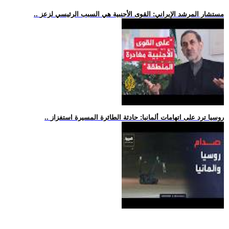
.. مستشار المرشد الإيراني: القوى الأجنبية هي السبب الرئيسي لزعز
.. روسيا ترد على اتهامات ألمانيا: حادثة الطائرة المسيرة استفزاز