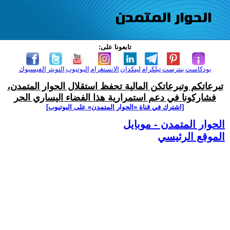
تابعونا على:
بودكاست
بنترست
تيلكرام
لينكدإن
الانستغرام
اليوتيوب
التويتر
الفيسبوك
تبرعاتكم وتبرعاتكن المالية تحفظ استقلال الحوار المتمدن،
فشاركونا في دعم استمرارية هذا الفضاء اليساري الحر
[اشترك في قناة ‫«الحوار المتمدن» على اليوتيوب]
الحوار المتمدن - موبايل
الموقع الرئيسي