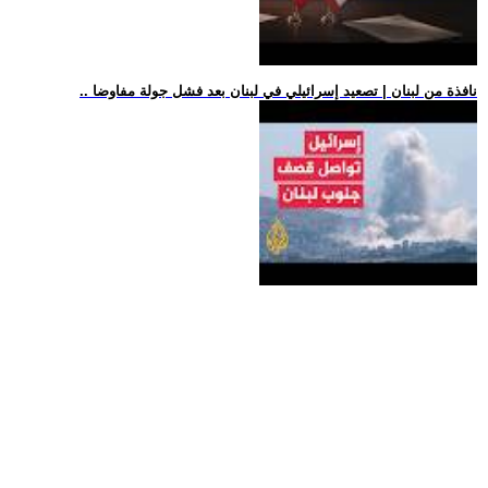
.. نافذة من لبنان | تصعيد إسرائيلي في لبنان بعد فشل جولة مفاوضا