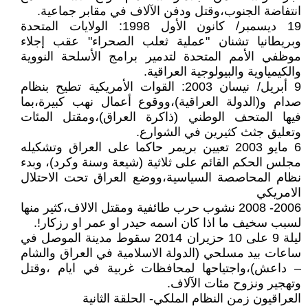
انتفاضة الجنوب،وقتل ودفن الآلاف في مقابر جماعية.
19 ديسمبر/ كانون الأول 1998: الولايات المتحدة
وبريطانيا تشنان "عملية ثعلب الصحراء" عقب إجلاء
موظفي الأمم المتحدة لتدمير برامج الأسلحة النووية
والكيمياوية والبيولوجية العراقية.
9 أبريل/ نيسان 2003: القوات الأمريكية تطيح بنظام
صدام و(الدولة العراقية)،ووقوع أعمال نهب كبيرة،بما
فيها المتحف الوطني (ذاكرة العراق)،ومقتل المئات
وتعليق جثث كثيرين في الشوارع.
6 مايو 2003 تعيين بريمر حاكما على العراق وتشكيله
مجلس الحكم القائم على ثلاثية (شيعة وسنة وكرد)، وبدء
نظام المحاصصة السياسية،ووضع العراق تحت الاحتلال
الامريكي
2006- 2008 نشوب حرب طائفية ومقتل الالاف،كثير منها
لسبب سخيف ما اذا كان اسمه حيدر او عمر او رزكار!.
ليلة 9 على 10 حزيران 2014 سقوط مدينة الموصل في
ساعات بيد مسلحي (الدولة الاسلامية في العراق والشام
– داعش)،واجتياحها لمحافظات غربية في ايام ،وقتل
وتهجير ونزوح مئات الآلاف.
العراقيون زمن النظام الملكي- الحلقة الثانية