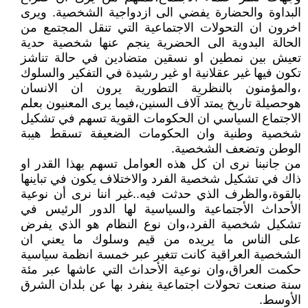
البداوة والحضارة يفضي الى ازدواجية الشخصية. ويرى
اخرون ان التحولات الاجتماعية التي تنقل المجتمع من
الحالة البدوية الى الحضرية ينجم عنها شخصية حدية
تعيش بين نمطين او نسقين متضادين في حالة تناشز
تكون فيها غير عقلانية او غير رشيدة في التفكير والسلوك
،والمؤمنون بالنظرية التطورية يرون ان الانسان
هوحصيلة تاريخ يمتد آلاف السنين،فيما يرى المعنيون بعلم
الاجتماع السياسي ان الحكومات القوية تسهم في تشكيل
شخصية وطنية وان الحكومات الضعيفة تسقط هيبة
الوطن وتضعف الشخصية.
من جانبنا نرى ان كل هذه العوامل تسهم بهذا القدر او
ذاك في تشكيل شخصية الفرد والاختلاف يكون في تباينها
بالقوة،والظرف الذي حدثت فيه..غير اننا نرى أن نوعية
الأحداث الأجتماعية والسياسية لها الدور الرئيس في
تشكيل شخصية الفرد،وان نوع النظام هو الذي يفرض
على الناس ما يريده من قيم وسلوك ما يعني ان
الشخصية العراقية كانت تتغير عبر خمسة انظمة سياسية
حكمت العراق،وان نوعية الأحداث التي عاشها عبر مئة
سنة صنعت تحولات اجتماعية ينفرد بها عن بلدان الشرق
الأوسط.