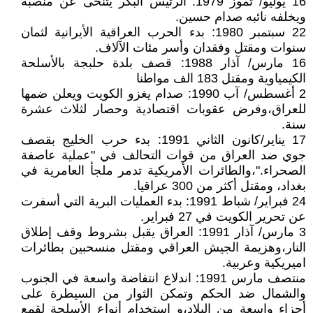
16 يوليو/ تموز 1979: الرئيس البكر يتنحى عن منصبه
ويخلفه نائبه صدام حسين.
22 سبتمبر 1980: بدء الحرب العراقية الأيرانية لثمان
سنوات ومقتل وفقدان وأسر مئات الآلاف.
16 مارس/ آذار 1988: قصف بلدة حلبجة بالأسلحة
الكيمياوية ومقتل 183 الف مواطنا
2 أغسطس/ آب 1990: صدام يغزو الكويت ويعلن ضمها
للعراق،وفرض عقوبات اقتصادية وحصار لثلاث عشرة
سنة.
17 يناير/كانون الثاني 1991: بدء حرب الخليج بقصف
جوي ضد العراق من قوات التحالف في "عملية عاصفة
الصحراء."،والطائرات الأمريكية تدمر ملجأ العامرية في
بغداد، ومقتل أكثر من 300 عراقيا.
24 فبراير/ شباط 1991: بدء العمليات البرية التي أسفرت
عن تحرير الكويت في 27 فبراير.
3 مارس/ آذار 1991: العراق يقبل بشروط وقف إطلاق
النار،وهزيمة الجيش العراقي ومقتل منسحبين بطائرات
اميريكية وعربية.
منتصف مارس 1991: اندلاع انتفاضة واسعة في الجنوب
والشمال ضد الحكم وتمكن الثوار من السيطرة على
أجزاء واسعة من البلاد،و استخدام أنواع الأسلحة لقمع