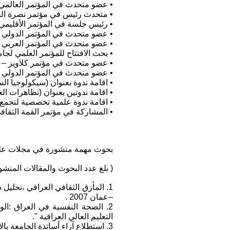
• عضو متحدث في المؤتمر العالمي للتع
• متحدث رئيس في مؤتمر نصرة القضية الكوردية –اربيل 2010،ومقدم لورقة
• رئيس جلسة في المؤتمر الأقليمي ال
• عضو متحدث في المؤتمر الدولي الخا
• عضو متحدث في المؤتمر العربي الع
• بحث الافتتاح للمؤتمر العلمي لجامع
• عضو متحدث في مؤتمر كلاويز – السلي
• عضو متحدث في المؤتمر الدولي الاو
• اقامة ندوة بعنوان (سيكولوجيا السلط
• اقامة ندوتين بعنوان (تظاهرات العر
• اقامة ندوة علمية تخصصية لتجمع عقو
• المشاركة في مؤتمر القمة الثقافي العربي الأول(ميسان 12/2018
بحوث مهمة منشورة في مجلات عل
( بلغ عدد البحوث والمقالات المنشورة في موقع الحوار ال
1. المأزق الثقافي العراقي ،تحلي
–عمان 2007 .
التعليم العالي العراقية ".
3. استطلاع آراء أساتذة الجامعة بالأحداث الجارية في العراق بعد سقوط النظام ."دراسة ميدانية -2003".