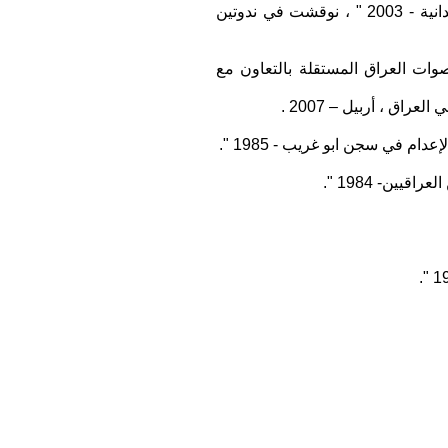
4. جرائم النهب والسلب والحرق في مدينة بغداد بعد سقوط النظام : الأسباب والمعالجات ." دراسة ميدانية - 2003 " ، نوقشت في ندوتين
صوات العراق المستقلة بالتعاون مع