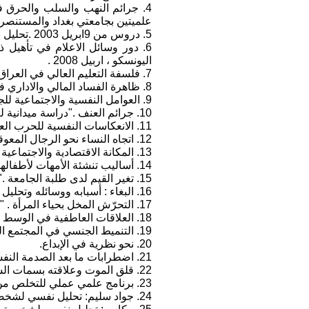
علميتين بجامعتي بغداد والمستنصري
5. دروس من 9ابريل 2003 .تحليل نفسي سياسي لما حدث للمجتمع العراقي .
6. دور وسائل الاعلام في تأهيل 
اليونسكو ، اربيل 2008 .
7. فلسفة التعليم العالي في العراق وأهدافه بعد التغيير . قدّم ونوقش في المؤتمر العالمي للتعليم العالي في العراق ، أربيل – 2007 .
8. ظاهرة الفساد المالي والاداري في العراق . تحليل سيكولوجي .
9. العوامل النفسية والاجتماعية للجرائم البشعة. "بحث ميداني لعينة من المجرمين الخطرين المحكومين بالإعدام في سجن ابو غريب - 1985 ".
10. جرائم العنف ."دراسة ميدانية لعدد من مرتكبي جرائم القتل والسطو على البنوك والاختطاف - 1987".
11. الانعكاسات النفسية للحرب العراقية الإيرانية على الشعب العراقي" دراسة ميدانية لشرائح متنوعة من العراقيين- 1984 ".
12. اتجاه النساء نحو الرجال المعوقين." دراسة ميدانية ألقيت في المؤتمر الخاص بالمعوقين -1985".
13. المكانة الاقتصادية والاجتماعية للمهن في المجتمع العراقي قبل الحصار وبعده " بحث ميداني -1997"
14. أساليب تنشئة الأمهات لأطفالهن في مدينة بغداد وضواحيها." دراسة ميدانية ".
15. تغير القيم لدى طلبة الجامعة ."دراسة ميدانية ".
16. البغاء : أسبابه ووسائله وتحليل لشخصية البغي . " دراسة ميدانية شملت 372 من البغايا والقوادات -1987 ".
17. التحرّش المخل بحياء المرأة . " دراسة ميدانية ".
18. العلاقات العاطفية في الوسط الجامعي . " دراسة ميدانية ".
19. التنميط الجنسي في المجتمع العراقي." دراسة ميدانية".
20. نحو نظرية في الإبداع.
21. اضطرابات ما بعد الصدمة النفسية.
22. قلق الموت وعلاقته بسمات الشخصية.
23. برنامج علمي عملي للتخلص من الاكتئاب.
24. جواد سليم: تحليل نفسي لشخصيته واعماله.