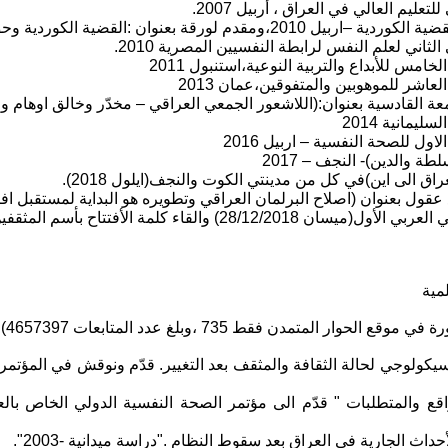
ليم العالي في العراق ، أربيل 2007.
 بعنوان :القضية الكوردية وحق تقرير المصير.
ثاني لعلم النفس لرابطة النفسيين المصرية 2010.
مس للأبداع والتربية النوعية،استنبول 2011
اشر للموهوبين والمتفوقين،عمان 2013
ة القادسية بعنوان:(اللاشعور الجمعي العراقي – مخدّر وخالق اوهام ومثير 
مانية 2014
ل للصحة النفسية – اربيل 2016
ة والدين)- النجف – 2017
اق الى اين)في كل من مدينتي الكوت والنجف(ايلول 2018).
ل بعنوان (اصلاح البرلمان العراقي وتطويره هو البداية لمستقبل افضل) بغداد 
28/) والقاء كلمة الأفتتاح بأسم المثقفين.
مية
متمدن فقط 735 ،وبلغ عدد المتابعات 4657397)..من بينها:
ل سيكولوجي لحالة الثقافة والمثقف بعد التغيير. قدّم ونوقش في المؤتم