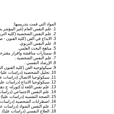
المواد التي قمت بتدريسها:
1. علم النفس العام (غير المؤشر يعني قسم علم النفس – جامعة بغداد)
2. علم النفس الشخصية (كلية التربية – جامعة صلاح الدين)
3. الابداع في الفن (كلية الفنون - صلاح الدين)
4. علم النفس التربوي.
5. مناهج البحث العلمي.
6. سمنارات مناقشة واقرار مقترحات الماجستير والدكتوراه.
7. علم النفس الشخصية .
8. الإرشاد النفسي .
9. سيكولوجية الفن (كلية الفنون الجميلة-ج بغداد).
10. تحليل الشخصية (دراسات عليا- مسرح –ج بغداد).
11. سيكولوجيا الاتصال (دراسات عليا – قسم الاعلام جامعة السليمانية).
12. سيكولوجيا الابداع (دراسات عليا-قسم الفنون التشكيلية جامعة السليمانية).
13. علم نفس اللغة (دكتوراه- ج دهوك).
14. علم النفس الاجتماعي (دراسات عليا جامعة دهوك).
15. الصحة النفسية (دراسات عليا)
16. اضطرابات الشخصية (دراسات عليا).
17. علم النفس الشواذ (دراسات عليا).
18. العلاج النفسي (دراسات عليا).