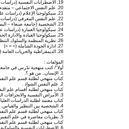
19. الاضطرابات النفسية (دراسات عليا).
20. علم النفس الاجتماعي – متقدم (دكتوراه).
21. سيكولوجيا الإعلام (دراسات عليا- قسم الاعلام ج بغداد).
22. علم النفس المعرفي (دراسات عليا- جامعة صنعاء - اليمن).
23. الشخصية (جامعة صنعاء – اليمن).
24. سيكولوجيا العمارة (دراسات عليا- القسم المعماري هندسة بغداد).
25. سيكولوجيا القيادة والادارة الحديثة (كلية دجلة الأهلية)
26. نظرية المنظمة والسلوك التنظيمي (= = =)
27. ادارة الجودة الشاملة (= = =)
28. الديمقراطية والحريات العامة (= = =).
المؤلفات :
أولا"/ كتب منهجية تدّرس في جامع
1. الإنسان.. من هو ؟.
كتاب منهجي لطلبة قسم علم النفس 
2. علم النفس الشواذ .
كتاب منهجي لطلبة أقسام علم النف
3. الأمراض النفسية والانحرافات السلوكية .
كتاب معتمد لطلبة الدراسات العليا
4. الشخصية بين التنظير والقياس.
كتاب منهجي لطلبة قسم علم النفس –
5. نظريات معاصرة في علم النفس.
كتاب منهجي لطلبة قسم علم النفس
6. الاضطرابات النفسية والسلوكية.