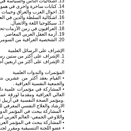
13. اشكاليات الناس والسياسة في المجتمعات العربية.
14. كتابات ساخرة واخرى في هموم الناس والوطن.
15. احوال العرب والعراق وخيبات الزمن الردي.
16. اشكالية السلطة والدين في العالم العربي.
17. سيكلوجيا اللغة والاتصال.
18. العراقيون في زمن الأزمات-تحليل سيكوبولتك،حيدر العبادي ودونالد ترامب- تحليل شخصية.
19. أزمة العقل العربي المعاصر.
20. الشخصية العراقية من السومرية الى الطائفية.
الإشراف على الرسائل العلمية
1. الإشراف على أكثر من ستين رسالة ماجستير في كليات : الآداب والتربية والهندسة والفنون الجميلة .
2. الإشراف على أكثر من اربعين أطروحة دكتوراه في علم النفس والاجتماع والإعلام والفنون الجميلة.
المؤتمرات والندوات العلمية
• القيام بعقد أكثر من عشرين ند
والجمعية النفسية العراقية .
الارشاد والعلاج النفسي المعرفي ل
واللاوعي الجمعي- العالم العربي ان
• المشاركة ببحث في المؤتمر العربي الاول لعلم النفس 
• عضو اللجنة التنسيقية ومقرر لجنة ال