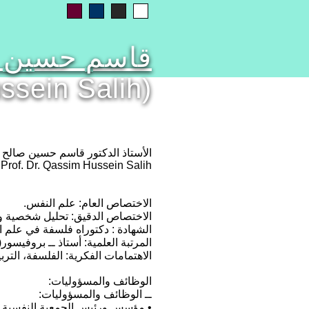
قاسم حسين 
ssein Salih)
الأستاذ الدكتور قاسم حسين صالح
Prof. Dr. Qassim Hussein Salih
الاختصاص العام: علم النفس.
الاختصاص الدقيق: تحليل شخصية 
الشهادة : دكتوراه فلسفة في علم 
المرتبة العلمية: أستاذ ــ بروفيسور(1990)
الاهتمامات الفكرية: الفلسفة، التر
الوظائف والمسؤوليات:
ــ الوظائف والمسؤوليات:
• مؤسس ورئيس الجمعية النفسية العراقي