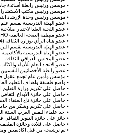
• مؤسس ورئيس رابطة أساتذة جامعة بغد
• مؤسس ورئيس مكتب الاستشارات النف
• مؤسس ورئيس وحدة الإرشاد التربوي 
• عضو الهيئة التدريسية بقسم علم النفس ـ
• عضو اللجنة العليا لاختبار صلاحية حم
• عضو منظمة الصحة العالمية WHO
• عضو هيأة الرأي بوزارة الثقافة (2004).
• عضو الهيئة التدريسية بقسم التربية وع
• عضو الهيأة التدريسية بالأكاديمية 
• عضو المجلس العراقي للثقافة .
• عضو الاتحاد العام للأدباء والكتّاب 
• عضو رابطة الأخصائيين النفسيين 
• مؤسس وأمين عام تجمع عقول في العر
• واضع فلسفة وأهداف التعليم العالي 
• حاصل على تكريم وزارة التعليم العالي لعام 2000 الخاص
• حاصل على جائزة الابداع الثقافي لعام 2011 من سدني با
• حاصل على جائزة تاج العنقاء الذهبية 
• حاصل على تكريم وشكر من جامعة 
• احد علماء النفس العرب الستة الفائ
• حائز على جائزة التنوير الثقافي في ا
• حاصل على قلادة وجائزة المثقف في م
• تم ترشيحه من قبل اكاديميين ومثق