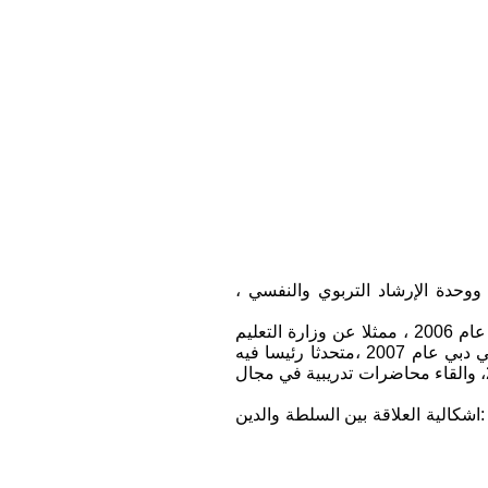
ووحدة الإرشاد التربوي والنفسي ،
• المشاركة في مؤتمرات علمية داخل العراق وخارجه..بينها : مؤتمر الصحة النفسية العالمي في القاهرة عام 2006 ، ممثلا عن وزارة التعليم
العالي العراقية ومقدما لورقة عمل لدور الوزارة في الصحة النفسية بالعراق. ومؤتمر الإرشاد العربي في دبي عام 2007 ،متحدثا رئيسا فيه
.ومؤتمر الصحة النفسية في أربيل 2008 ، والمؤتمر الحادي عشر للطب النفسي العربي ،في دمشق 2008، والقاء محاضرات تدريبية في مجال
لدولي عن جدلية العلاقة بين العلم والدين (النمسا – فيينا- 2015) ..بعنوان :اشكالية العلاقة بين السلطة والدين