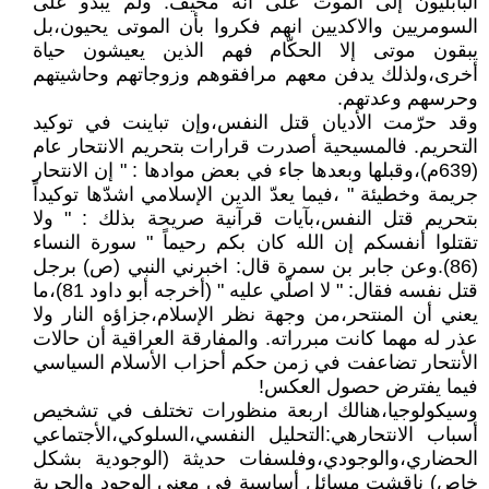
البابليون إلى الموت على انه مخيف. ولم يبدو على
السومريين والاكديين انهم فكروا بأن الموتى يحيون،بل
يبقون موتى إلا الحكّام فهم الذين يعيشون حياة
أخرى،ولذلك يدفن معهم مرافقوهم وزوجاتهم وحاشيتهم
وحرسهم وعدتهم.
وقد حرّمت الأديان قتل النفس،وإن تباينت في توكيد
التحريم. فالمسيحية أصدرت قرارات بتحريم الانتحار عام
(639م)،وقبلها وبعدها جاء في بعض موادها : " إن الانتحار
جريمة وخطيئة " ،فيما يعدّ الدين الإسلامي اشدّها توكيداً
بتحريم قتل النفس،بآيات قرآنية صريحة بذلك : " ولا
تقتلوا أنفسكم إن الله كان بكم رحيماً " سورة النساء
(86).وعن جابر بن سمرة قال: اخبرني النبي (ص) برجل
قتل نفسه فقال: " لا اصلّي عليه " (أخرجه أبو داود 81)،ما
يعني أن المنتحر،من وجهة نظر الإسلام،جزاؤه النار ولا
عذر له مهما كانت مبرراته. والمفارقة العراقية أن حالات
الأنتحار تضاعفت في زمن حكم أحزاب الأسلام السياسي
فيما يفترض حصول العكس!
وسيكولوجيا،هنالك اربعة منظورات تختلف في تشخيص
أسباب الانتحارهي:التحليل النفسي،السلوكي،الأجتماعي
الحضاري،والوجودي،وفلسفات حديثة (الوجودية بشكل
خاص) ناقشت مسائل أساسية في معنى الوجود والحرية