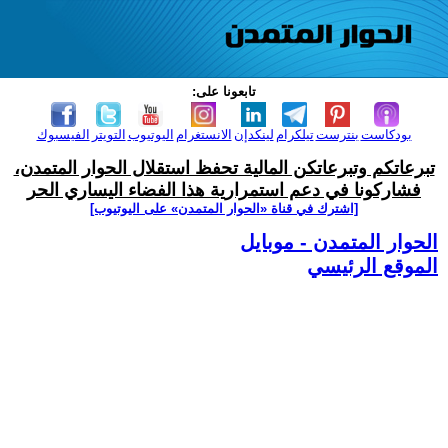
تابعونا على:
بودكاست
بنترست
تيلكرام
لينكدإن
الانستغرام
اليوتيوب
التويتر
الفيسبوك
تبرعاتكم وتبرعاتكن المالية تحفظ استقلال الحوار المتمدن،
فشاركونا في دعم استمرارية هذا الفضاء اليساري الحر
[اشترك في قناة ‫«الحوار المتمدن» على اليوتيوب]
الحوار المتمدن - موبايل
الموقع الرئيسي