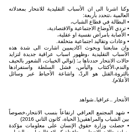
وكنا اشرنا الى ان الأسباب التقليدية للانتحار بمعدلاته
العالمية ،تتحدد بأربعة:
• البطالة في قطاع الشباب،
• تردي الأوضاع الاجتماعية والاقتصادية،
• الأصابة بامراض نفسية او عقلية،
• وعادات وتقاليد اجتماعية متخلفة.
وان متابعتنا وبحوث اكاديميين اشارت الى شدة هذه
الأسباب التقليدية ،وظهور اسباب عراقية جديدة لتزايد
حالات الانتحار حددناها بـ: (توالي الخيبات، الشعور بالحيف
والندم،الأكتئاب واليأس، فشل السلطة واستفرادها
بالثروة،القتل هو الردّ، واشاعة الأحباط عبر وسائل
الأعلام).
الأنتحار ..عراقيا..شواهد
• شهد المجتمع العراقي ارتفاعاً بنسب الانتحار،خصوصاً
بين الشباب والمراهقين( الحياة، كانون الثاني 2016)
• حصلت وزارة حقوق الإنسان على معلومات مؤكدة