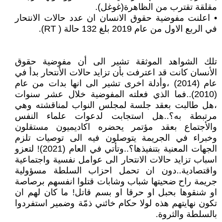
مقلقة تقترب من الظاهرة(غوغل).
• اعلنت مفوضية حقوق الانسان ان عدد حالات الانتحار
في الربع الاول من عام 2019 بلغ 132 حالة ( RT).
تلك الشواهد الموثقة تشير الى أن مفوضية حقوق
الأنسان كانت قد اعترفت بأن تزايد حالات الأنتحار بدأ في
عام (2014) ،وأدلة اخرى تشير الى انها بدات من عام
(2010)..فما الذي فعلته المفوضية خلال عشر سنوات
،هل طالبت بعقد جلسة لمجلس النواب لمناقشته وهي
مرتبطة به؟..هل استجابت لدعوات علماء النفس
والأجتماع بعقد مؤتمر يحضره اكاديميون مستقلون
وخبراء في الجريمة يتوصلون فيه الى توصيات تلزم
الجهات المعنية بتنفيذها؟..وتأتي في العام (2021)! لتعزو
اسباب تزايد حالات الانتحار الى عوامل نفسية واجتماعية
واقتصادية..دون ان تحمل احزاب السلطة مسؤولية
جريمة راح ضحيتها شباب وشابات قتلوا انفسهم برصاصة
او شنقوها بحبل او حرقا او بسم قاتل! ما كان لهم ان
تكون نهايتهم هذه لولا حكام خائني ذمّة وضمير استفردوا
بالسلطة والثروة.