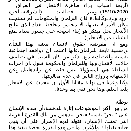
(أربعة اسباب وراء ظاهرة الانتحار في العراق –
15/10/2020)..وعبر فضائيات (الشرقية،الحرة
،روداو..)..وكالعادة فان البرلمان والحكومات لم تستجب
وكأن الأمر لا يعنيها، الا مجلس محافظ بغداد الذي عالج
الآنتحار بحل مبتكر هو (بناء اسيجة على جسور بغداد لمنع
الشباب من الانتحار!)
ومع ان مفوضية حقوق الانسان معنية بهذا الشأن
ورسمية تابعة للبرلمان،فانها اعلنت ان دوافعه اجتماعية
نفسية واقتصادية دون ذكر من كان السبب في تضاعف
حالات الانتحار.ولها وللبرلمان والحكومة نقول..ان احزاب
السلطة هي المسؤولة..ليس فقط عن تزايدها،بل وعن
الاستهانة بأرواح الناس في عدم معالجتها.
وكنا وعدنا في نهاية مقالنا الأول ان نتحدث عن الانتحار
بلغة العلم..وها نحن نفي بما وعدنا.
توطئة
من بين أكثر الموضوعات إثارة للدهشة،أن يقدم الإنسان
على " نحر" نفسه! فنحن نندهش من تلك القدرة الغريبة
التي تمتلك الإنسان، فتولد لديه الإصرار على أن ينهي
حياته بقتلها !. والأغرب ما في هذه القدرة لحظة تنفيذ هذا