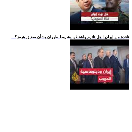
.. نافذة من إيران | هل تلتزم واشنطن بشروط طهران بشأن مضيق هرمز؟