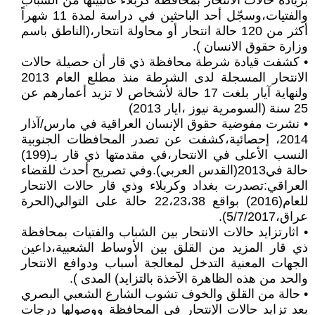
بزيادة حالات الانتحار بمحافظة كربلاء غالبيتها من الشباب
والفتيات،وسجّل أحد الباحثين في دراسة لمدة 11 شهراً
أكثر من 120 حالة انتحار أو محاولة انتحار،(الناطق باسم
وزارة حقوق الانسان ).
• كشفت قيادة شرطة محافظة ذي قار أن حصيلة حالات
الانتحار المسجلة لدى الشرطة منذ مطلع العام 2013
ولنهاية آيار بلغت 17 حالة لأشخاص لا تزيد أعمارهم عن
25 سنة (السومرية نيوز ،ايار 2013)
• نشرت مفوضية حقوق الإنسان العراقية في مارس/آذار
2014، إحصائية،كشفت عن تصدر المحافظات الجنوبية
النسب الأعلى في الانتحار،في مقدمتها ذي قار بـ(199)
حالة في2013(القدس العربي).وفي تصريح أحدث للقضاء
العراقي:تصدرت بغداد وكربلاء وذي قار حالات الانتحار
للعام(2016) بواقع 22،23،38 حالة على التوالي(الحرة
عراق،5/7/2017).
• اثارتزايد حالات الانتحار بين الشباب والفتيات بمحافظة
ذي قار المزيد من القلق بين الأوساط الشعبية،داعين
الجهات المعنية التدخل لمعالجة أسباب ودوافع الانتحار
والحد من هذه الظاهرة الآخذة بالتزايد) المدى ).
• حالة من القلق والخوف تشوب الشارع الشعبي البصري
بعد تزايد حالات الإنتحار في المحافظة ووصولها درجات