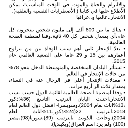
والالتزام والحياة والموت في الوقت المناسب!، يمكن
الأطلاع عليها في كتابنا ( الأضطرابات النفسية والعلقية).
الانتحار..عالميا و..عراقيا
• هناك ما بين 800 ألف إلى مليون شخص ينتحرون كل
عام،أي بمعدل شخص كل 40 ثانية،وفقا لمنظمة الصحة
العالمية.
• يعدّ الإنتحار ثاني أهم سبب للوفاة بين من تتراوح
أعمارهم بين 15 و 29 عاما على الصعيد العالمي عام
2015.
• تستأثر البلدان المنخفضة والمتوسطة الدخل بنحو 78%
من حالات الإنتحار في العالم.
• معدلات الإنتحار أعلى في الرجال عنه في النساء،
بمقدار ثلاث الر أربع مرات.
• وفقا لمنظمة الصحة العالمية لقائمة الدول حسب نسب
الانتحار،احتلت اليابان الترتيب التاسع (36%ذكور
،13%اناث لعام 2004).وسويسرا- افضل دول العالم لعام
2018،الترتيب 22(24%ذكور،11%اناث لعام
2004).وجاءت الكويت بالترتيب (89)،سوريا(98)،مصر
(100) ولم يرد اسم العراق(ويكيبديا).