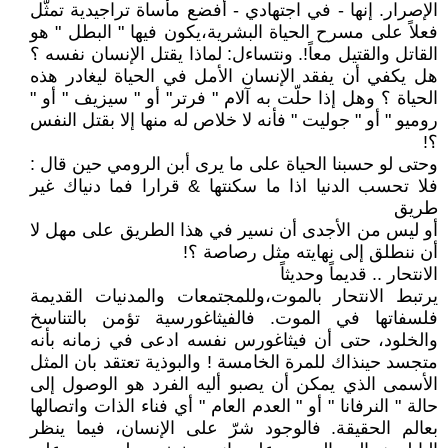
الإصرار. إنها - في اجتهادي - أفضع مأساة تراجيدية تمثّل
فعلاً على مسرح الحياة البشرية،يكون فيها " البطل " هو
القاتل والقتيل معاً!. ونتساءل: لماذا يقتل الإنسان نفسه ؟
هل يكفي أن يفقد الإنسان الأمل في الحياة ليغادر هذه
الحياة ؟ وهل إذا حلّت به آلام " فرتر" أو " سيزيف " أو "
روميو " أو " جوليت " فأنه لا خلاص له منها إلا بقتل النفس
؟!
وحتى لو حسبنا الحياة على ما يرى أبن الرومي حين قال :
فلا تحسب الدنيا اذا ما سكنتها & قرارا فما دنياك غير
طريق
أو ليس من الأجدى أن نسير في هذا الطريق على مهل لا
أن ننطلق إلى نهايته مثل رصاصة ؟!
الانتحار .. قديماً وحديثاً
يرتبط الانتحار بالموت،وللمجتمعات والمدنيات القديمة
فلسفاتها في الموت. فالفيثاغورسية تؤمن بالتناسخ
والخلود، حتى أن فيثاغورس نفسه ادعى في زمانه بأنه
متجسد حينذاك للمرة الخامسة ! والبوذية تعتقد بان المثل
الأسمى الذي يمكن أن يصبو أليه الفرد هو الوصول إلى
حالة " النرفانا " أو " العدم العام " أي فناء الذات واتصالها
بعالم الحقيقة. فالوجود شرّ على الإنسان، فيما ينظر