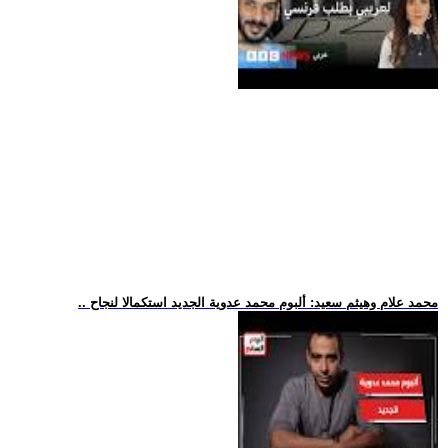
.. محمد علام وهيثم سعيد: ألبوم محمد عدوية الجديد استكمالا لنجاح