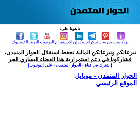
تابعونا على:
بودكاست
بنترست
تيلكرام
لينكدإن
الانستغرام
اليوتيوب
التويتر
الفيسبوك
تبرعاتكم وتبرعاتكن المالية تحفظ استقلال الحوار المتمدن،
فشاركونا في دعم استمرارية هذا الفضاء اليساري الحر
[اشترك في قناة ‫«الحوار المتمدن» على اليوتيوب]
الحوار المتمدن - موبايل
الموقع الرئيسي