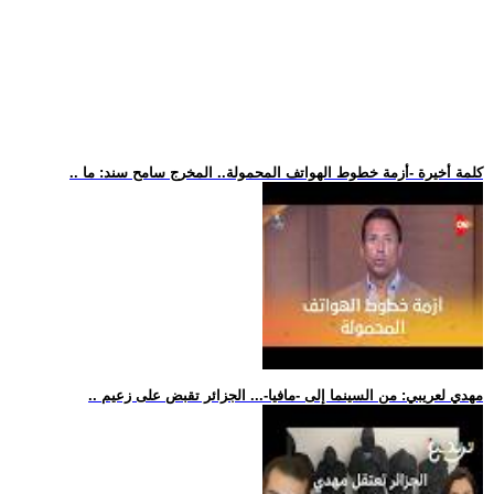
.. كلمة أخيرة -أزمة خطوط الهواتف المحمولة.. المخرج سامح سند: ما
.. مهدي لعريبي: من السينما إلى -مافيا-... الجزائر تقبض على زعيم