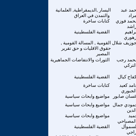
حمد عبد
اليسار ,الديمقراطية, العلمانية
راد
والتمدن في العراق
حمد فوزي
كتابات ساخرة
اشد
براهيم
القضية الفلسطينية
هوري
وزيف شلال
القومية , المسالة القومية ,
حقوق الاقليات و حق تقرير
المصير
حمد رجب
الثورات والانتفاضات الجماهيرية
لتركي
فاح كيال
القضية الفلسطينية
امد كعيد
كتابات ساخرة
لجبوري
سان صابور
مواضيع وابحاث سياسية
مودي جمال
مواضيع وابحاث سياسية
لدين
ميد
مواضيع وابحاث سياسية
لمصباحي
لسموأل
القضية الفلسطينية
اجي