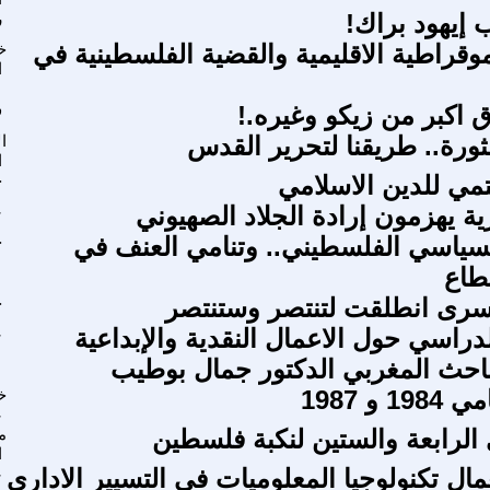
 إيهود براك!
ر
قراطية الاقليمية والقضية الفلسطينية في
خ
ا
ق اكبر من زيكو وغيره.!
ف
ثورة.. طريقنا لتحرير القدس
ا
ا
تمي للدين الاسلامي
ح
ة يهزمون إرادة الجلاد الصهيوني
ع
لسياسي الفلسطيني.. وتنامي العنف في
ح
طاع
أسرى انطلقت لتنتصر وستنتصر
ح
دراسي حول الاعمال النقدية والإبداعية
ع
باحث المغربي الدكتور جمال بوطيب
خ
ع
الرابعة والستين لنكبة فلسطين
م
ا
ال تكنولوجيا المعلوميات في التسيير الاداري
ع