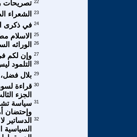
22
تصريحات رئ
23
الشعراء الص
24
في ذكرى ال
25
الاسلام مط
26
الوراثه ال
27
وإن لكم في
28
التلمود لي
29
بلال فضل، 
30
قراءة لسور
الجزء الثال
31
وإحتضان أم
32
الدساتير لا
السياسية ال