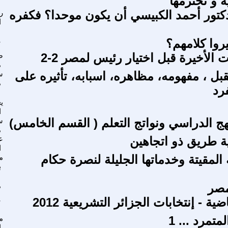
ة و تحترمها
دكتور أحمد الكبيسي أن يكون موحدا؟ فكفره
ر
ا
روا كلامهم؟
ع
الأخيرة قبل اختيار رئيس لمصر 2-2
ص
م
بل ، مفهومه، مظاهره، اسبابه، تأثيره على
س
م
رد
ي
ا
نهج الدراسي ونواتج التعلم ( القسم الخامس)
س
م
ة طريق ذو اتجاهين
ع
ا
ة المقيتة وخدماتها الجليلة لنصرة حكام
م
ب
مصر
م
ية - إنتخابات الجزائر التشريعية 2012
ع
تمرد ... 1
م
ا