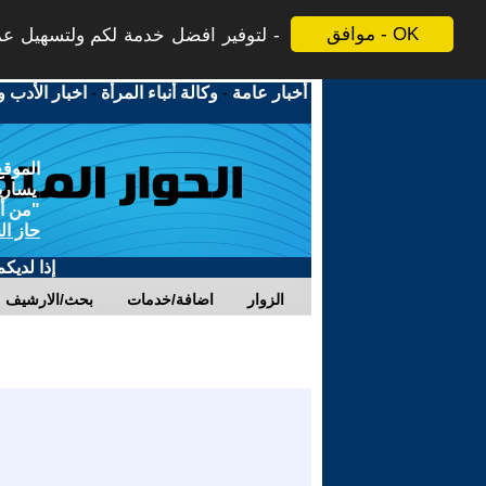
موافق - OK
لتوفير افضل خدمة لكم ولتسهيل عملي
أخبار عامة
-
وكالة أنباء المرأة
-
اخبار الأدب و
الموقع
يسارية
"من أج
حاز ال
إذا لديك
الزوار
اضافة/خدمات
بحث/الارشيف