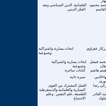
هار
حمد محمود
العلمانية، الدين السياسي ونقد
لقاسم
الفكر الديني
زكار عقراوي
ابحاث يسارية واشتراكية
وشيوعية
حمد فيصل
ابحاث يسارية واشتراكية
غان
وشيوعية
يثم هاشم
كتابات ساخرة
هاءالدين
سيرة ذاتية
ورى
كي رضا
العمل المشترك بين القوى
اليسارية والعلمانية والديمقرطية
بد القادر
الفلسفة ,علم النفس , وعلم
لوك
الاجتماع