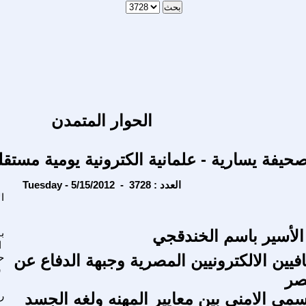
الحوار المتمدن
حيفة يسارية - علمانية الكترونية يومية مستقل
Tuesday - 5/15/2012 - العدد : 3728
ا
الأسير باسم الخندقجي
ب
ا
فيين الالكترونيين المصرية وجبهة الدفاع عن
ح
س
صر
سمي الامني بين معايير المهنه ولغه الجسد
ر