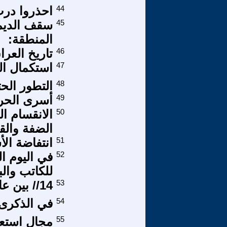
44
احذروا درب
45
سقف الديمو
المنطقة:
46
تاريخ العرا
47
استكمال ال
48
التطور الح
49
أسرى الحري
50
الانقسام ا
الضفة والق
51
انتفاضة ال
52
في اليوم ال
للكاتب وال
53
14// بين عامي 1984 و 1987
54
في الذكرى 
55
مجال استعم