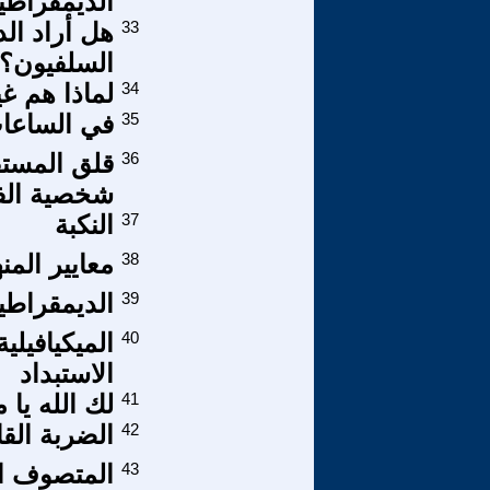
الديمقراطي
33
هل أراد ال
السلفيون؟
34
لماذا هم غي
35
في الساعات 
36
قلق المستق
شخصية الف
37
النكبة
38
معايير الم
39
الديمقراطي
40
الميكيافيلي
الاستبداد
41
لك الله يا 
42
الضربة القاض
43
المتصوف الم