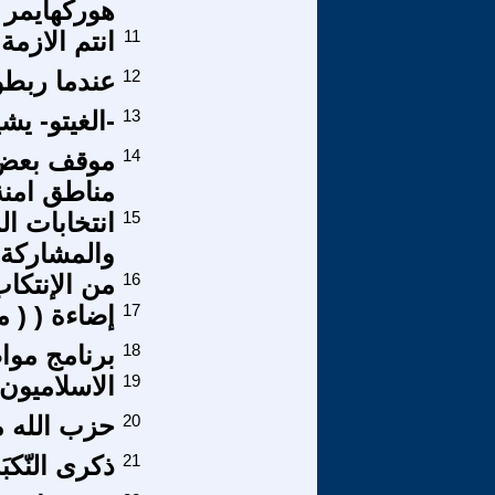
هوركهايمر و 
11
انتم الازمة
12
عندما ربطو
13
-الغيتو- يش
14
موقف بعض ا
مناطق امنة
15
انتخابات ال
والمشاركة 
16
من الإنتكاب
17
إضاءة ( ( م
18
برنامج مو
19
الاسلاميون
20
حزب الله 
21
ذكرى النّكبَ