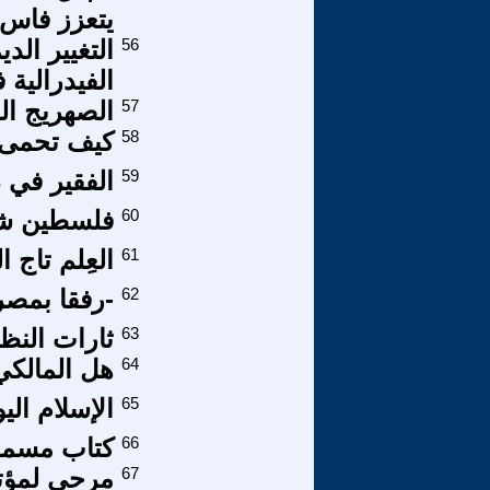
يتعزز فاس
56
التغيير ال
الفيدرالية 
57
الصهريج ال
58
كيف تحمى 
59
الفقير في ذ
60
فلسطين شم
61
العِلم تاج 
62
-رفقا بمصر 
63
ثارات النظ
64
هل المالكي
65
الإسلام الي
66
كتاب مسمو
67
مرحى لمؤتم