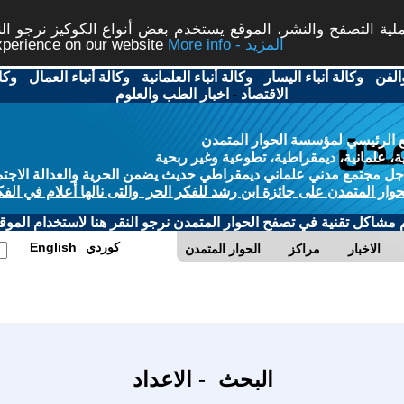
ة التصفح والنشر، الموقع يستخدم بعض أنواع الكوكيز نرجو النق
More info - المزيد
experience on our website
الفن
-
وكالة أنباء اليسار
-
وكالة أنباء العلمانية
-
وكالة أنباء العمال
-
وكا
الاقتصاد
-
اخبار الطب والعلوم
 الرئيسي لمؤسسة الحوار المتمدن
، علمانية، ديمقراطية، تطوعية وغير ربحية
ل مجتمع مدني علماني ديمقراطي حديث يضمن الحرية والعدالة الاجتم
حوار المتمدن على جائزة ابن رشد للفكر الحر والتى نالها أعلام في الفك
م مشاكل تقنية في تصفح الحوار المتمدن نرجو النقر هنا لاستخدام الموقع
كوردي
English
الاخبار
مراكز
الحوار المتمدن
البحث - الاعداد