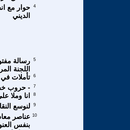
4
حوار مع ان
الديني
5
رسالة مفتو
اللجنة الم
6
تأملات في كتاب ر
7
- حروب خفي
8
انا وملا عل
9
لنوسع النق
10
عناصر معاد
بنفس العنو