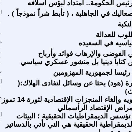
يس الحكومة.. أمتداد لبؤس أسلافه
م
عاليك في الجاهلية ، ( تأبط شراً نموذجاً ) .
ا
ا
نكبة
ع
لوب للعدالة
ج
سياسيه في السعيده
م
ع
 الفوضى والإرهاب فوائد وأرباح
ج
س كتابا دينيا بل منشور عسكري سياسي
أ
رئيسا لجمهورية المهزومين
س
ع
ة (هود) بحثا عن وسائل لتفادى الهلاك:(
أ
م
ث)
سياسة تشويه وإلغاء المنجزات الإقتصادية لثورة 14 تموز
ع
ع
راض الإقتصاد الرأسمالي
 تؤسس الديمقراطيات الحقيقية ؛ البيئات
أ
ا
ديمقراطية الحقيقية هي التي تأتي بالدساتير