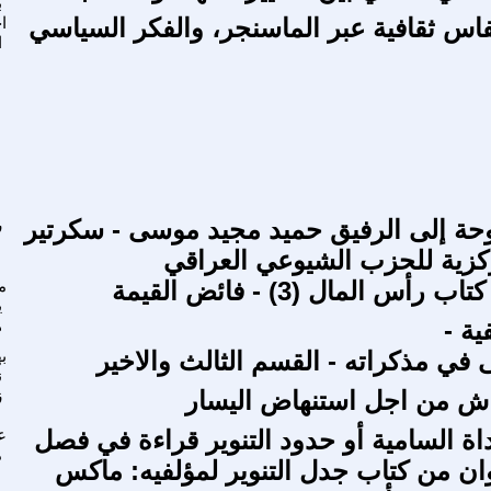
ب
فاس ثقافية عبر الماسنجر، والفكر السياسي
ا
ا
حة إلى الرفيق حميد مجيد موسى - سكرتير
ر
ركزية للحزب الشيوعي العراقي
أس المال (3) - فائض القيمة
م
ي
ة -
ه
ى في مذكراته - القسم الثالث والاخير
ب
ن
اش من اجل استنهاض اليسار
ز
اة السامية أو حدود التنوير قراءة في فصل
ع
م
ان من كتاب جدل التنوير لمؤلفيه: ماكس