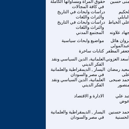
نى حسين
حقوق المراة ومساواتها الكاملة
في كافة المجالات
لحكيم
دراسات وابحاث في التاريخ
لبابلي
والتراث واللغات
لي الخياط
دراسات وابحاث في التاريخ
والتراث واللغات
هاد علاونه
المجتمع المدني
روان هائل
مواضيع وابحاث سياسية
بدالمولى
عفر المظفر
كتابات ساخرة
سعد العزوني
العلمانية، الدين السياسي ونقد
الفكر الديني
عيد رمضان
اليسار , الديمقراطية والعلمانية
لى
في مصر والسودان
حمد صبحى
العلمانية، الدين السياسي ونقد
نصور
الفكر الديني
بد علي
الادارة و الاقتصاد
وض
حمد حسنين
اليسار , الديمقراطية والعلمانية
لحسنية
في مصر والسودان