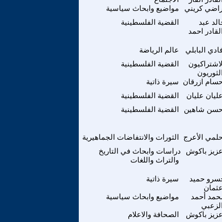
اضي كريني
مواضيع وابحاث سياسية
الد عبد
القضية الفلسطينية
لقادر احمد
ادي البابلي
عالم الرياضة
لاشتراكيون
القضية الفلسطينية
لثوريون
سام ازرقان
سيرة ذاتية
ليان عليان
القضية الفلسطينية
سن شاهين
القضية الفلسطينية
لمي الأعرج
الثورات والانتفاضات الجماهيرية
زيز باكوش
دراسات وابحاث في التاريخ
والتراث واللغات
سرو حميد
سيرة ذاتية
ثمان
حمد أحمد
مواضيع وابحاث سياسية
لزعبي
زيز باكوش
الصحافة والاعلام