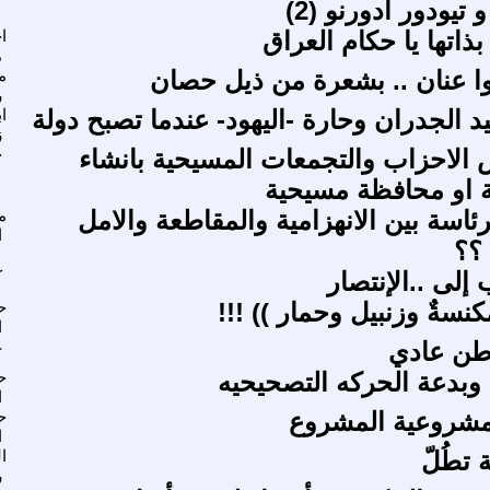
تيودور أدورنو (2)
 بذاتها يا حكام العراق
ا
م
ا عنان .. بشعرة من ذيل حصان
م
ر
يد الجدران وحارة -اليهود- عندما تصبح دولة
ا
ز
لاحزاب والتجمعات المسيحية بانشاء
ج
 او محافظة مسيحية
رئاسة بين الانهزامية والمقاطعة والامل
م
ا
؟؟
 إلى ..الإنتصار
ك
كنسةٌ وزنبيل وحمار )) !!!
ح
ا
اطن عادي
غ
 وبدعة الحركه التصحيحيه
ح
ا
مشروعية المشروع
ح
ا
ة تطُلّ
ا
ر