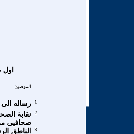
اول ص
الموضوع
1
رساله الى 
2
نقابة الصحا
صحافيى م
3
الناطق الر