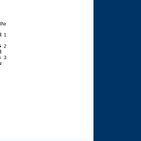
Nr
ا
1
ا
2
ح
ا
3
ع
ت