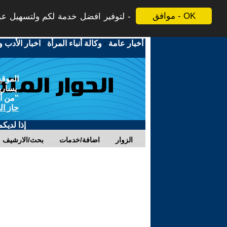
موافق - OK
لتوفير افضل خدمة لكم ولتسهيل عملي
أخبار عامة
-
وكالة أنباء المرأة
-
اخبار الأدب و
الموقع
يسارية
"من أج
حاز ال
إذا لديك
الزوار
اضافة/خدمات
بحث/الارشيف