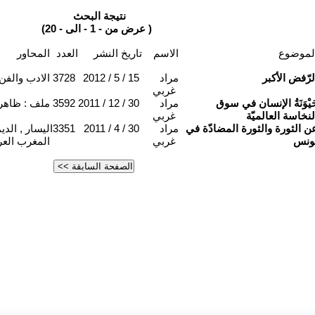
نتيجة البحث
(عرض من - 1 - الى - 20 )
لموضوع
الاسم
تاريخ النشر
العدد
المحاور
لرّفض الأكبر
مراد
2012 / 5 / 15
3728
الادب والفن
غربي
َيْوَنَةُ الإنسان في سوق
مراد
2011 / 12 / 30
3592
ملف : ظاهرة
لنخاسة العالميّة
غربي
ن الثورة والثورة المضادّة في
مراد
2011 / 4 / 30
3351
اليسار , الد
ونس
غربي
المغرب الع