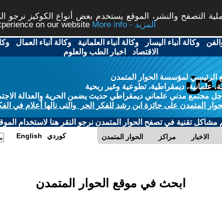
ة التصفح والنشر، الموقع يستخدم بعض أنواع الكوكيز نرجو النق
More info - المزيد
experience on our website
الفن
-
وكالة أنباء اليسار
-
وكالة أنباء العلمانية
-
وكالة أنباء العمال
-
وكا
الاقتصاد
-
اخبار الطب والعلوم
 الرئيسي لمؤسسة الحوار المتمدن
، علمانية، ديمقراطية، تطوعية وغير ربحية
ل مجتمع مدني علماني ديمقراطي حديث يضمن الحرية والعدالة الاجتم
حوار المتمدن على جائزة ابن رشد للفكر الحر والتى نالها أعلام في الفك
م مشاكل تقنية في تصفح الحوار المتمدن نرجو النقر هنا لاستخدام الموقع
كوردي
English
الاخبار
مراكز
الحوار المتمدن
ابحث في موقع الحوار المتمدن