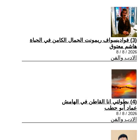
(3) فواديسواف ريمونت الجمال الكامن في الحياة
هاشم معتوق
2026 / 8 / 8
الادب والفن
(4) بطولتي انا القاطن في الهامش
عماد أبو حطب
2026 / 8 / 8
الادب والفن