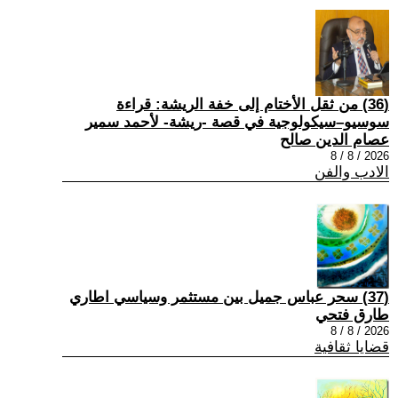
(36) من ثقل الأختام إلى خفة الريشة: قراءة
سوسيو–سيكولوجية في قصة -ريشة- لأحمد سمير
عصام الدين صالح
2026 / 8 / 8
الادب والفن
(37) سحر عباس جميل بين مستثمر وسياسي اطاري
طارق فتحي
2026 / 8 / 8
قضايا ثقافية