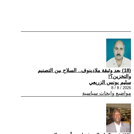
(18) بعد وثيقة ملادينوف.. السلاح بين التصنيم
والتخزين؟!
سليم يونس الزريعي
2026 / 8 / 8
مواضيع وابحاث سياسية