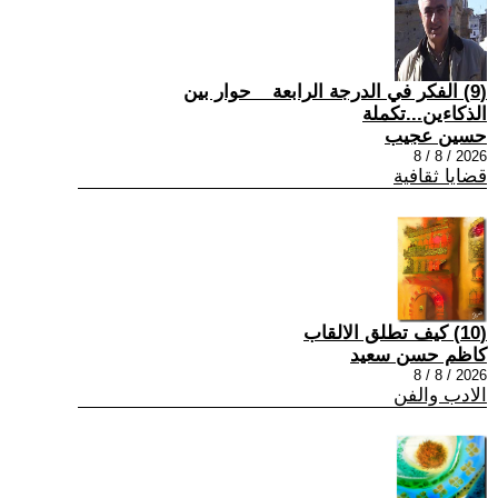
(9) الفكر في الدرجة الرابعة _ حوار بين
الذكاءين...تكملة
حسين عجيب
2026 / 8 / 8
قضايا ثقافية
(10) كيف تطلق الالقاب
كاظم حسن سعيد
2026 / 8 / 8
الادب والفن