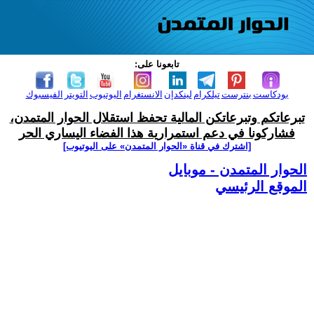
تابعونا على:
بودكاست
بنترست
تيلكرام
لينكدإن
الانستغرام
اليوتيوب
التويتر
الفيسبوك
تبرعاتكم وتبرعاتكن المالية تحفظ استقلال الحوار المتمدن،
فشاركونا في دعم استمرارية هذا الفضاء اليساري الحر
[اشترك في قناة ‫«الحوار المتمدن» على اليوتيوب]
الحوار المتمدن - موبايل
الموقع الرئيسي