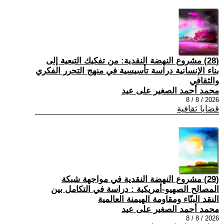
(28) مشروع النهضة النقدية: من تفكيك التبعية إلى
بناء الإنسانية دراسة تأسيسية في منهج التحرر الفكري
والثقافي
محمد أحمد الصغير على عيد
2026 / 8 / 8
قضايا ثقافية
(29) مشروع النهضة النقدية في مواجهة شبكة
المصالح الصهيو-أمريكية : دراسة في التكامل بين
النقد البنّاء ومقاومة الهيمنة العالمية
محمد أحمد الصغير على عيد
2026 / 8 / 8