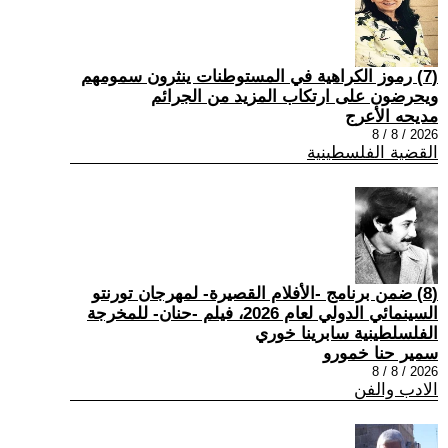
(7) رموز الكراهية في المستوطنات ينثرون سمومهم
ويحرضون على ارتكاب المزيد من الجرائم
مديحه الأعرج
2026 / 8 / 8
القضية الفلسطينية
(8) ضمن برنامج -الأفلام القصيرة- لمهرجان تورنتو
السينمائي الدولي لعام 2026، فيلم -حنان- للمخرجة
الفلسلطينية سابرينا خوري
سمير حنا خمورو
2026 / 8 / 8
الادب والفن