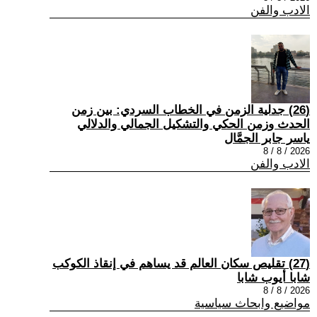
الادب والفن
(26) جدلية الزمن في الخطاب السردي: بين زمن
الحدث وزمن الحكي والتشكيل الجمالي والدلالي
ياسر جابر الجمَّال
2026 / 8 / 8
الادب والفن
(27) تقليص سكان العالم قد يساهم في إنقاذ الكوكب
شابا أيوب شابا
2026 / 8 / 8
مواضيع وابحاث سياسية