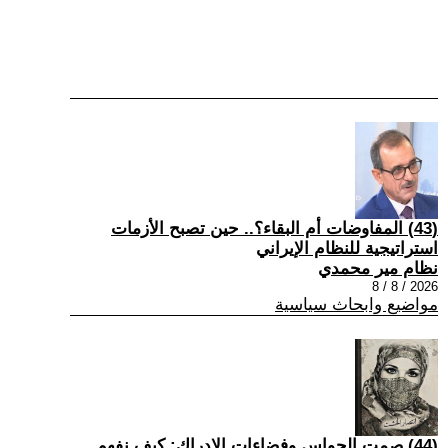
(43) المفاوضات أم البقاء؟.. حين تصبح الأزمات
استراتيجية للنظام الإيراني
نظام مير محمدي
2026 / 8 / 8
مواضيع وابحاث سياسية
(44) صمت الحواس وفضاءات الإدراك: كيف نفهم