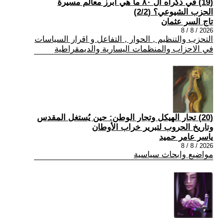
(19) في ذكراه ال ٨٠ ما هي أبرز معالم مسيرة
الحزب الشيوعي؟ (2/2)
تاج السر عثمان
2026 / 8 / 8
التحزب والتنظيم , الحوار , التفاعل و اقرار السياسات
في الاحزاب والمنظمات اليسارية والديمقراطية
(20) تجار الهيكل وتجار الوطن: حين يُستغل المقدس
وتاريخ الحروب لتبرير خراب الأوطان
ياسر عامر حميد
2026 / 8 / 8
مواضيع وابحاث سياسية