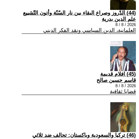
(44) الدّروز وصراع البقاء بين نار السّنّة وأتون التّشييع
علم الدين بدرية
2026 / 8 / 8
العلمانية، الدين السياسي ونقد الفكر الديني
(45) افلام قديمة
قاسم حسين صالح
2026 / 8 / 8
قضايا ثقافية
(46) تركيا والسعودية وباكستان: تحالف ضد ثلاثي