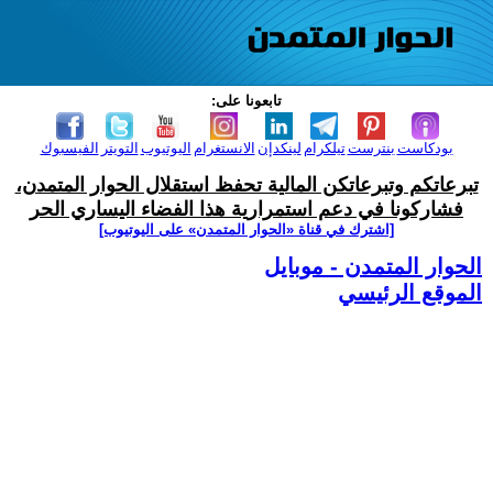
تابعونا على:
بودكاست
بنترست
تيلكرام
لينكدإن
الانستغرام
اليوتيوب
التويتر
الفيسبوك
تبرعاتكم وتبرعاتكن المالية تحفظ استقلال الحوار المتمدن،
فشاركونا في دعم استمرارية هذا الفضاء اليساري الحر
[اشترك في قناة ‫«الحوار المتمدن» على اليوتيوب]
الحوار المتمدن - موبايل
الموقع الرئيسي