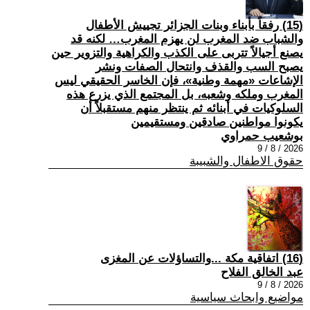
(15) رفقاً بأبناء وبنات الجزائر تجييش الأطفال
والشباب ضد المغرب لن يهزم المغرب… لكنه قد
يصنع أجيالاً تتربى على الكذب والكراهية والتزوير حين
يصبح السب والقذف وانتحال الصفات ونشر
الإشاعات «مهمة وطنية»، فإن الخاسر الحقيقي ليس
المغرب وملكه وشعبه، بل المجتمع الذي يزرع هذه
السلوكيات في أبنائه ثم ينتظر منهم مستقبلاً أن
يكونوا مواطنين صادقين ومستقيمين
بوشعيب حمراوي
2026 / 8 / 9
حقوق الاطفال والشبيبة
(16) اتفاقية مكة ...والتساؤلات عن المغزى
عبد الخالق الفلاح
2026 / 8 / 9
مواضيع وابحاث سياسية