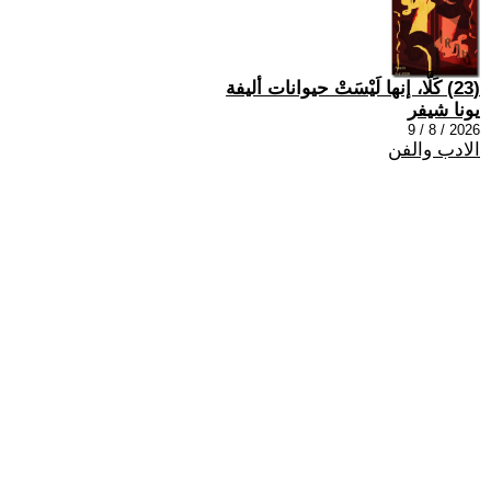
(23) كَلَّا، إنها لَيْسَتْ حيوانات أليفة
يونا شيفر
2026 / 8 / 9
الادب والفن