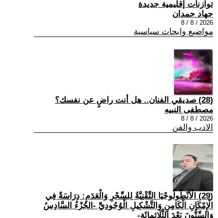
توازنات إقليمية جديدة
جهاد حمدان
2026 / 8 / 8
مواضيع وابحاث سياسية
(28) صديقي الفنان.. هل أنت راضٍ عن نفسك؟
مصطفى النبيه
2026 / 8 / 8
الادب والفن
(29) الْأَنْطُولُوجْيَا التِّقْنِيَّةُ لِلسِّحْرِ وَالْعَدَمِ: دِرَاسَةٌ فِي
الْإِمْكَانِ الْكَامِنِ وَالتَّشْكِيلِ الْوُجُودِيِّ -الجُزْءُ السَّادِسُ
وَالسِّتُّونَ بَعْدَ الثَّلَاثِمِائَةِ-