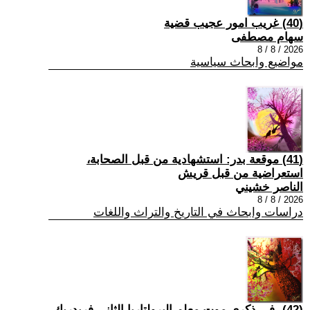
(40) غريب امور عجيب قضية
سهام مصطفى
2026 / 8 / 8
مواضيع وابحاث سياسية
(41) موقعة بدر: استشهادية من قبل الصحابة،
استعراضية من قبل قريش
الناصر خشيني
2026 / 8 / 8
دراسات وابحاث في التاريخ والتراث واللغات
(42) -في ذكرى موت معلم البرولتاريا الثاني فريدريك