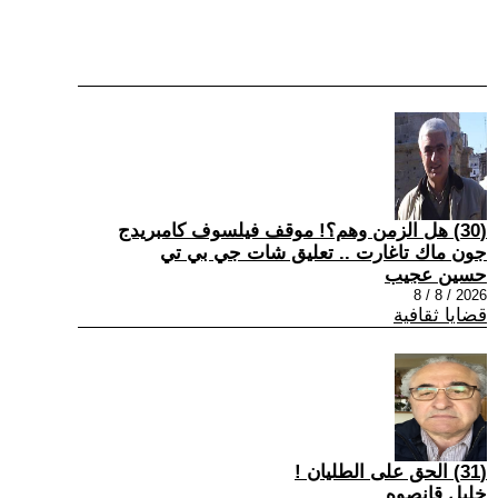
(30) هل الزمن وهم؟! موقف فيلسوف كامبريدج
جون ماك تاغارت .. تعليق شات جي بي تي
حسين عجيب
2026 / 8 / 8
قضايا ثقافية
(31) الحق على الطليان !
خليل قانصوه