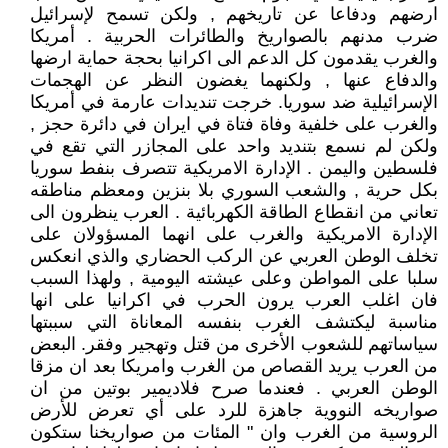
ارضهم ودفاعا عن تاريخهم , ولكن تسمح لإسرائيل
ضرب مدنهم بالصواريخ والطائرات الحربية . أمريكا
والغرب يقدمون كل الدعم الى اكرانيا بحجة حماية ارضها
والدفاع عنها , ولكنهما يغضون النظر عن الهجمات
الإسرائيلية ضد سوريا. خرجت تنديدات عارمة في أمريكا
والغرب على خلفية وفاة فتاة في ايران في دائرة حجز ,
ولكن لم نسمع بتنديد واحد على المجازر التي تقع في
فلسطين واليمن . الإدارة الامريكية تتصرف بنفط سوريا
بكل حرية , والشعب السوري بلا بنزين ومعظم مناطقه
تعاني من انقطاع الطاقة الكهربائية . العرب ينظرون الى
الإدارة الامريكية والغرب على انهما المسؤولان على
تخلف الوطن العربي عن الركب الحضاري والذي انعكس
سلبا على المواطن وعلى عيشته اليومية , ولهذا السبب
فان اغلب العرب يرون الحرب في اكرانيا على انها
مناسبة ليكتشف الغرب بنفسه المعاناة التي سببتها
سياساتهم للشعوب الأخرى من قتل وتهجير وفقر. البعض
من العرب يريد القصاص من الغرب وامريكا بعد ان مزقا
الوطن العربي . فعندما صرح فلاديمير بوتين من ان
صواريخه النووية جاهزة للرد على أي تعرض للأرض
الروسية من الغرب وان " المئات من صواريخنا ستكون