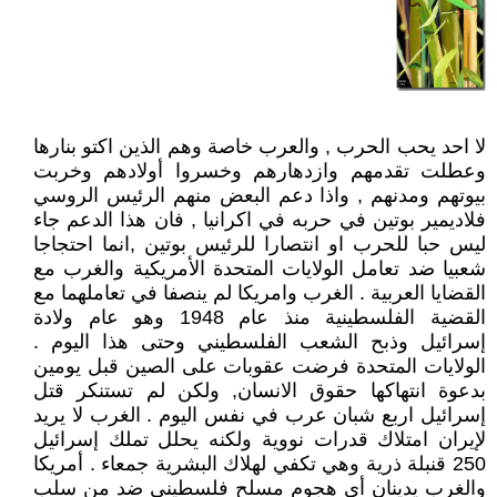
لا احد يحب الحرب , والعرب خاصة وهم الذين اكتو بنارها
وعطلت تقدمهم وازدهارهم وخسروا أولادهم وخربت
بيوتهم ومدنهم , واذا دعم البعض منهم الرئيس الروسي
فلاديمير بوتين في حربه في اكرانيا , فان هذا الدعم جاء
ليس حبا للحرب او انتصارا للرئيس بوتين ,انما احتجاجا
شعبيا ضد تعامل الولايات المتحدة الأمريكية والغرب مع
القضايا العربية . الغرب وامريكا لم ينصفا في تعاملهما مع
القضية الفلسطينية منذ عام 1948 وهو عام ولادة
إسرائيل وذبح الشعب الفلسطيني وحتى هذا اليوم .
الولايات المتحدة فرضت عقوبات على الصين قبل يومين
بدعوة انتهاكها حقوق الانسان, ولكن لم تستنكر قتل
إسرائيل اربع شبان عرب في نفس اليوم . الغرب لا يريد
لإيران امتلاك قدرات نووية ولكنه يحلل تملك إسرائيل
250 قنبلة ذرية وهي تكفي لهلاك البشرية جمعاء . أمريكا
والغرب يدينان أي هجوم مسلح فلسطيني ضد من سلب