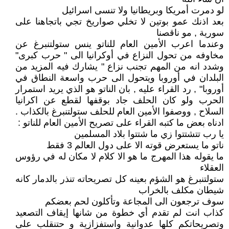
لو دمرت أمريكا وبريطانيا ولا تنسى اسرائيل
بعد اذنك عمو بوتين لا تخلي صواريخ تجي باتجاهنا على
سورية , مو ناقصنا
وعندما اعرب الأمين العام للناتو ينس ستولتنبرغ عن
مخاوفه من تحول النزاع في أوكرانيا الى " حرب كبرى"
وشدد انه من المهم تجنب نزاع " يشارك فيه المزيد من
البلدان في أوروبا ويتحول الى حرب واسعة النطاق في
أوروبا" , رد القراء عليه , بان الناتو هو الذي يريد استمرار
الحرب ولو كان الحلف جاد بوقفها لقطع عن اكرانيا
السلاح , ووصفوا الأمين العام للحلف ستولتنبرغ بالكذاب .
ادناه بعض ما كتبه القراء على تصريح الأمين العام للناتو :
يا رب تتشتتوا زي ما شتتوا بلاد المسلمين
ناتو ما يستعرض قوته الا على دول العالم 3 فقط
ما يقوله هذا المهرج ما هو الا كلام لا مكان له في رؤوس
العقلاء
ستولتنبرغ هو الشؤم بعينه كل تصريحاته تنذر بالدمار كانه
شيطان مكلف بالخراب
سوف ترجعون الى المجاعة وتأكلون لحم بعضكم
كذاب انت لم تقدم أي خطوة من شانها إيقاف التصعيد
وتصريحاتكم كلها عدوانية واستفزازية و حتنقلب على