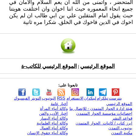
المتحضر ، واتمنى من الله ان يعم السلام والامان في
جميع انحاء المعموره حيث اننا اخوان وان اختلفت هويتنا
حبث يقول امام المتقلبن علي بن ابي طالب ان لم يكن
اخوك في الدين فاخوك في الخلق. شكرا مره ثانية
الموقع الرئيسي
الموقع الرئيسي للكاتب-ة
|
تابعونا على:
بنترست
تيلكرام
لينكدإن
الانستغرام
RSS
اليوتيوب
التويتر
الفيسبوك
الموقع الرئيسي
أخبار عامة
هيئة ادارة الحوار المتمدن - للإتصال بنا
وكالة أنباء المرأة
إحصائيات مؤسسة الحوار المتمدن
اخبار الأدب والفن
قواعد النشر
وكالة أنباء اليسار
ابرز كتاب / كاتبات الحوار المتمدن
وكالة أنباء العلمانية
يوتيوب التمدن
وكالة أنباء العمال
مكتبة التمدن
وكالة أنباء حقوق الإنسان