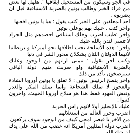
في الجو وسيكون من المستحيل ايقافها ", هلهل لها بعض
من قراء الخبر وطالب بوتين بالضربة الاستباقية قبل ان
يضربوه .
احد المعلقين على الخبر كتب يقول : هيا يا بوتين افعلها
واخر كتب : عليك بهم بوعلي بوتين
واخر :طيب اضرب وخلك استباقي احصدهم مثل الجراد
لا تنسى لندن بالله عليك
واخر : هذه الأسلحة يجب اطلاقها نحو أميركيا و بريطانيا
لانهما الدولتان اللتان يشكلان محور الشر في دنيا
وكتب اخر يقول : نتمنى ازلتهم من الوجود وعليك
بالضربة الاستباقية ولو ضربت منهم دولة الباقي
سيرضخون تأكد من ذلك
واخر ينصح الرئيس بوتين : لا تقلق يا بوتين أوروبا الشاذة
والعجوز لا تملك الشجاعة وانما تملك المكر والغدر
ونقض العهود فقط هذا هو سلاح أوروبا الخبيث. واخرون
كتبوا :
عليك بالإنجليز أولا لانهم راس الحربة
اضرب وحرر العالم من استغلالهم
من الاخر يا قيصر امحي كييف من الوجود سوف يركعون
اضرب دولة المثليين أمريكا انه غضب من الله على يدك
ان شاء الله