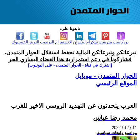
تابعونا على:
بودكاست
بنترست
تيلكرام
لينكدإن
الانستغرام
اليوتيوب
التويتر
الفيسبوك
تبرعاتكم وتبرعاتكن المالية تحفظ استقلال الحوار المتمدن،
فشاركونا في دعم استمرارية هذا الفضاء اليساري الحر
[اشترك في قناة ‫«الحوار المتمدن» على اليوتيوب]
الحوار المتمدن - موبايل
الموقع الرئيسي
العرب يتحدثون عن التهديد الروسي الاخير للغرب
محمد رضا عباس
2022 / 12 / 11
مواضيع وابحاث سياسية