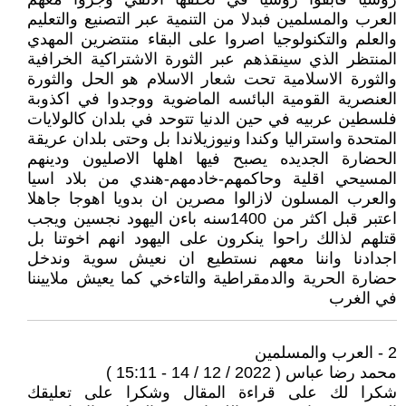
العرب والمسلمين فبدلا من التنمية عبر التصنيع والتعليم
والعلم والتكنولوجيا اصروا على البقاء منتضرين المهدي
المنتظر الذي سينقذهم عبر الثورة الاشتراكية الخرافية
والثورة الاسلامية تحت شعار الاسلام هو الحل والثورة
العنصرية القومية البائسه الماضوية ووجدوا في اكذوبة
فلسطين عربيه في حين الدنيا تتوحد في بلدان كالولايات
المتحدة واستراليا وكندا ونيوزيلاندا بل وحتى بلدان عريقة
الحضارة الجديده يصبح فيها اهلها الاصليون ودينهم
المسيحي اقلية وحاكمهم-خادمهم-هندي من بلاد اسيا
والعرب المسلون لازالوا مصرين ان بدويا اهوجا جاهلا
اعتبر قبل اكثر من 1400سنه باءن اليهود نجسين ويجب
قتلهم لذالك راحوا ينكرون على اليهود انهم اخوتنا بل
اجدادنا واننا معهم نستطيع ان نعيش سوية وندخل
حضارة الحرية والدمقراطية والتاءخي كما يعيش ملاييننا
في الغرب
2 - العرب والمسلمين
محمد رضا عباس ( 2022 / 12 / 14 - 15:11 )
شكرا لك على قراءة المقال وشكرا على تعليقك