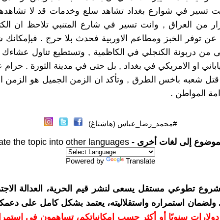
نت تسير في شوارع بغداد تشاهد سلع وخدمات قد لا تشاهده
ار من العراق , وانت تسير في شارع المتنبي تلاحظ ان الك
ا عن توفر الخبز ومطاعم الاوربية فحدث بلا حرج . فبإمكانك ش
ى من دربونة الكنجلي في الكاظمية , وتستطيع تناول عشاءك ا
اباني او الامريكي في بغداد , بل حتى في مدينة الثورة . حرام ع
تل شعبه باخس الطرق , وتأكد ان الزمن الجميل هو الزمن ا
مة المواطن .
#محمد_رضا_عباس (هاشتاغ)
موضوع إلى لغات أخرى -
ate the topic into other languages
Powered by
Translate
شروع تطوعي مستقل يسعى لنشر قيم الحرية، العدالة الاجتم
. ولضمان استمراره واستقلاليته، يعتمد بشكل كامل على دعمك
دعمكم بمبلغ 10 دولارات سنويًا أو أكثر حسب إمكانياتكم، تساهمون في استم