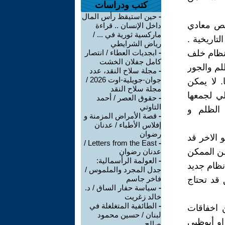
كتب ودراسات
-
حين استيقظ رأس المال
خص معادي
داخل الإنسان .. قراءة
ماركسية ثورية في ... /
تاريخية .
رياض الشرايطي
 نظام خلف
-
ابجديات العطاء / انتصار
كامل جفلان الخشت
لظلم والجور
-
مجلة سلاح النقد، عدد
جوان-جويلية-اوت 2026 /
. لا يمكن
مجلة سلاح النقد
لي لجمعها
-
حقوق العصر / أحمد
التاوتي
الظلم و
-
قصة الأمراض المزمنة و
إفلاس الأطباء / عدنان
رضوان
و الاخر قد
Letters from the East /
-
من الممكن
عدنان رضوان
-
العولمة الرأسمالية:
ير من نظام عمره 14 قرن الى نظام جديد
جدل المجرد والملموس /
فاخر جاسم
لى وقت طويل . بناء عمارة من 25 طابق قد تحتاج
-
سياسة حفار الساق / د.
خالد زغريت
-
الطائفية المتغلغلة في
 اخفاقات
لبنان / حسين محمود
او أبوظبي
صالح