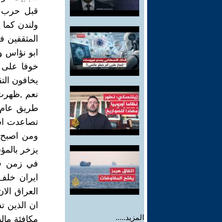
قبل حرب ا
ولندن كما 
المثقفين ف
ابو نؤاس و
خوفا على 
يخافون الت
نعم ,ظهرت 
طريق عام 
تصاعدت اس
ومن اصبح ه
يزخر بالمؤ
في زمن قب
ايران خلف
ان الذين ت
المزيد.....