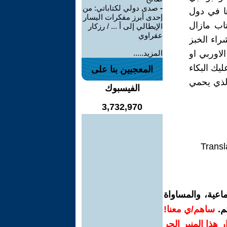
-
صدى دولي لكتاباتي: من
ا في دول
إحدى أبرز مفكرات اليسار
تاب مازال
الإيطالي إلى أ ... / رزكار
عقراوي
راء الخبز
لاوربي او
المزيد.....
ليك البكاء
المعجبين بنا على
لذي يحمي
الفيسبوك
3,732,970
Transl
اعية، والمساواة
م.
ساهم/ي معنا!
رار هذا المنبر الحر