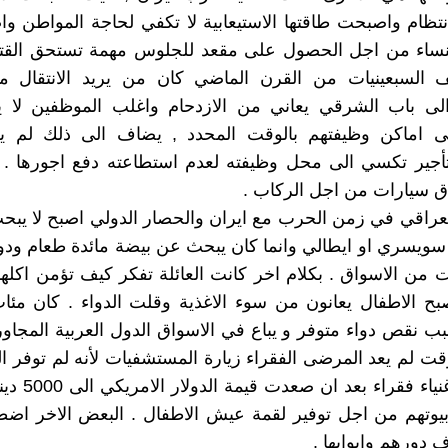
نتظام واصبحت طاقتها الاستيعابية لا تكفي لحاجة المواطن وا
لنساء من اجل الحصول على مقعد للجلوس مهمة تستحق القتال
السبعينيات من القرن الماضي كان من يريد الانتقال 
الى باب الشرقي يعاني من الازدحام واغلب الموظفين لا 
ى اماكن وظيفتهم بالوقت المحدد , يضاف الى ذلك لم ي
أجير تكسي الى محل وظيفته لعدم استطاعته دفع اجورها . ه
ق سيارات من اجل الركاب .
عراقي في زمن الحرب مع ايران والحصار الدولي اصبح لا يب
ويسري او ايطالي وانما كان يبحث عن بيضة مائدة طعام ودوا
ت من الاسواق . بكلام اخر كانت العائلة تفكر كيف تؤمن اكلها
صبح الاطفال يعانون من سوء الاغذية وقلت الدواء . كان مئا
ب نقص دواء متوفر و يباع في الاسواق الدول العربية المجاور
قت لم يعد المرضى الفقراء زيارة المستشفيات لأنه لم توفر الد
و اصبح الاغنياء فق
بيوتهم من اجل توفير لقمة عيش الاطفال . البعض الاخر اضط
 دورهم وابوابها .