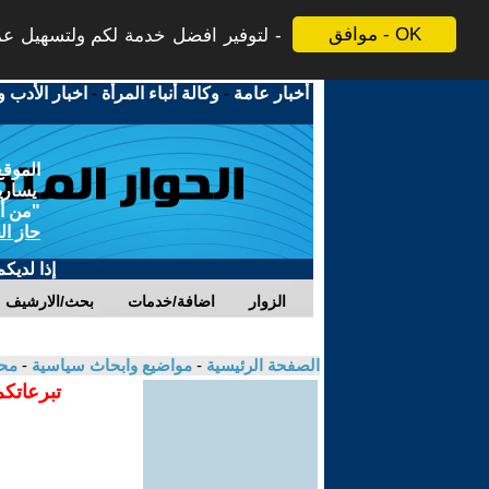
موافق - OK
لتوفير افضل خدمة لكم ولتسهيل عملي
أخبار عامة
-
وكالة أنباء المرأة
-
اخبار الأدب و
الموقع
يسارية
"من أج
حاز ال
إذا لديك
الزوار
اضافة/خدمات
بحث/الارشيف
الصفحة الرئيسية
-
مواضيع وابحاث سياسية
-
مح
تبرعاتكم