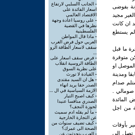
-
الجانب االسلبي لارتفاع
نة بفوضى
اسعار الفائدة على
لغير مجيد
الاقتصاد العالمي
-
على روسيا اعادة وجهة
د ان كانت
نظرها في القضية
الفلسطينية
 لم يستطع
-
ماذا قال المواطن
العربي حول فرض الغرب
سقف لاسعار الطاقة الرو
رة ما قبل
...
كن متوفرة
-
فرض سقف اسعار على
الطاقة الروسية انقلاب
الموصل او
على نظرية السوق
بقا ومدينة
-
القيادة لا تورث
-
هل ان السيد مقتدى
ستلم صدام
الصدر حقا يريد انهاء
الازمة السياسية في ال ...
صومالي .
-
كيف اصبح التيار
 المائدة
الصدري منافسا عنيدا
لحوزة النجف؟
مة من اجل
-
ما لم يقله ادم سميث
عن التجارة الخارجية
-
كيف تضيف سنوات من
ير بأوقات
الصحة الى عمرك؟
 تصل الى
-
العرب يتحدثون عن