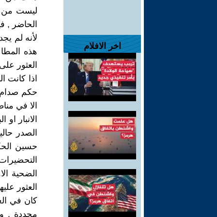
ليست من ص
الحاضر , ف
لأنه لم يج
اخر الافلام
هذه المطاع
العثور على
اذا كانت ال
حكم صدام ح
الا في مناط
الانبار او 
الصدر حالي
حسين الحكم
التحضيرات
الضحية الا
العثور عليهم
كان في الع
محددة , و