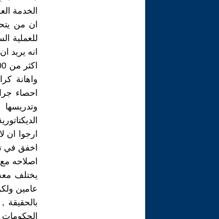
الخدمة الع
ان من يتح
للعملية الس
انه يريد ا
واهانة كرا
احصاء جرائ
وتدريسها
الديكتاتورية
ارجوا ان لا
اخفق في تح
عامين ولكن
بالحقيقة ,
الحكومات ال