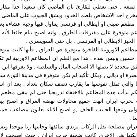
نعه , حتى تعطي للقارئ بان الماضي كان سعيدا جدا مقار
يخرج احد الاشخاص يلطم الخدود ويشق الجيوب على الماضي ا
د مطعم صيني او ايطالي او فرنسي يتناول فيها وجبة عشاءه بع
م متوفرة على مفترقات الطرق , وانه اصبح ينام جائعا لأنه
 الخبز الايطالي او الفرنسي , بل حتى السويسري .
مطاعم الاوروبية الفاخرة متوفرة في العراق , فأنها كانت متوف
سين وليس بعده . هذا مع العلم ان المطاعم الاوربية لم ت
ق محددة لا يصلها الا اصحاب المال والسلطة , ولا يعرفها ابن 
البصرة او ديالى , وبكل تأكيد لم تكن متوفرة في مدينة الثورة سا
ا والتي تمثل نفوسها ما يقارب نصف سكان بغداد . بعد ان ا
 بدأت هذه المطاعم بالاختفاء تدريجيا حتى لم يبقى مطعم 
 لحرب ايران انهت جميع محاولات نهضة العراق و اصبح بيض
ولى وتبعها الحليب الجاف ,و اصبح الاباء يعانون مصاعب ج
ا .
راق مصلحة نقل الركاب يرتدي سائقها وجابيها زيا موحدا وتس
لكنها هي الاخرى كانت ضحية حرب ايران , حيث اصبحت لا