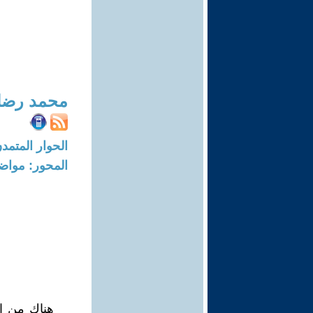
محمد رضا
الحوار المتمدن-العدد: 7417 - 22
المحور: مواض
هناك من ال