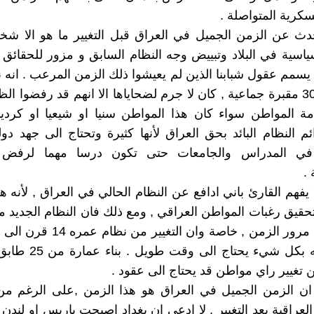
سكرية المتواصلة .
دث عن الزمن الجميل في العراق قبل التغيير ما هو الا ش
ياسية في البلاد وتبييض وجه النظام السابق و مزور للحقائق ال
ن يسمم عقول شبابنا الذين لم يعيشوا ذلك الزمن المرعب . انه
اكثر من 300 مقبرة جماعية , كان لا جرم لضحاياها الا انهم قد رفضوا ا
مة المواطن سواء كان هذا المواطن سنيا او شيعيا او كرديا
م النظام البائد بحق العراق لأنها كثيرة وتحتاج الى جهد دو
 في المدراس والجامعات حتى تكون درسا مهما لرفض 
 .
 يفهم القارئ باني ادافع عن النظام الحالي في العراق , لأنه ه
قيق رغبات المواطن العراقي , ومع ذلك فان النظام الجديد 
اصلاحه مع مرور الزمن , خاصة وان التغي
يختلف معه بكل شيء يحتاج ا
 تغيير راي مواطن قد يحتاج الى عقود .
 ان الزمن الجميل في العراق هو هذا الزمن ,على الرغم من
عراقية بعد التغيير . لا ادعي ان بغداد اصبحت باريس او لندن 