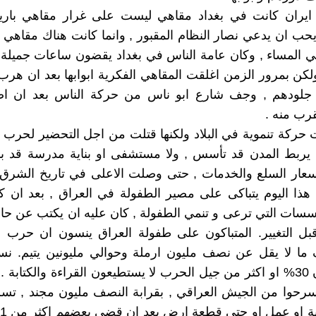
يران كانت في بغداد مقاهي ليست على غرار مقاهي بار
يحب ان يدعي نصار النظام المقبور , وانما كانت هناك مقاهي ي
ي المساء , وكان عامة الناس في بغداد يقضون ساعات جميلة
لكن بمرور الزمن اغلقت المقاهي الفكرية ابوابها بعد ان هرب
جلودهم , وجف شارع ابو ناس من حركة الناس بعد ان اص
قرب منه .
حركة تنموية في البلاد ولكنها قتلت من اجل التحضير لحرب اي
يربط المدن قد تأسس , ولا مستشفى او بناية مدرسة قد بني
عار السلع والخدمات , حتى وصلت الاعلى في تاريخ الشرق 
ذا اليوم يتباكى على مصير الطفولة في العراق , بعد ان ك
سسات التي ترعى و تنمي الطفولة , كان عليه ان يكتب عن حا
ل التغيير. المتباكون على طفولة العراق ينسون ان حرب ا
 ما لا يقل عن نصف مليون ارملة وحوالي مليونين يتيم. نس
العراق الان 30% او اكثر من جيل الحرب لا يستطيعون القراءة والكتابة 
سرحوا من الجيش العراقي , بقرابة النصف مليون مجند , تس