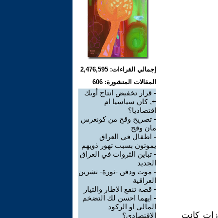
إجمالي القراءات: 2,476,595
المقالات المنشورة: 606
-
قرار تخفيض انتاج أوبك
+, كان سياسيا ام
اقتصاديا؟
-
تصريح وقح من كونغرس
مان وقح
-
اطفال في العراق
يموتون بسبب تهور ذويهم
-
تباين الثروات في العراق
الجديد
-
موت ودفن -ثورة- تشرين
العراقية
-
قصة تنفع الاطار والتيار
-
ايهما احسن لك التضخم
المالي او الركود
ازات كانت
الاقتصادي؟