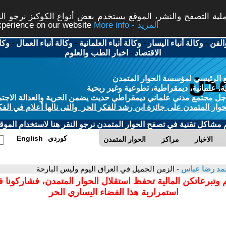
ة التصفح والنشر، الموقع يستخدم بعض أنواع الكوكيز نرجو النق
More info - المزيد
experience on our website
الفن
-
وكالة أنباء اليسار
-
وكالة أنباء العلمانية
-
وكالة أنباء العمال
-
وكا
الاقتصاد
-
اخبار الطب والعلوم
 الرئيسي لمؤسسة الحوار المتمدن
، علمانية، ديمقراطية، تطوعية وغير ربحية
ل مجتمع مدني علماني ديمقراطي حديث يضمن الحرية والعدالة الاجتم
حوار المتمدن على جائزة ابن رشد للفكر الحر والتى نالها أعلام في الفك
م مشاكل تقنية في تصفح الحوار المتمدن نرجو النقر هنا لاستخدام الموقع
كوردي
English
الاخبار
مراكز
الحوار المتمدن
مد رضا عباس
- الزمن الجميل في العراق اليوم وليس البارحة
 وتبرعاتكن المالية تحفظ استقلال الحوار المتمدن، فشاركونا 
استمرارية هذا الفضاء اليساري الحر