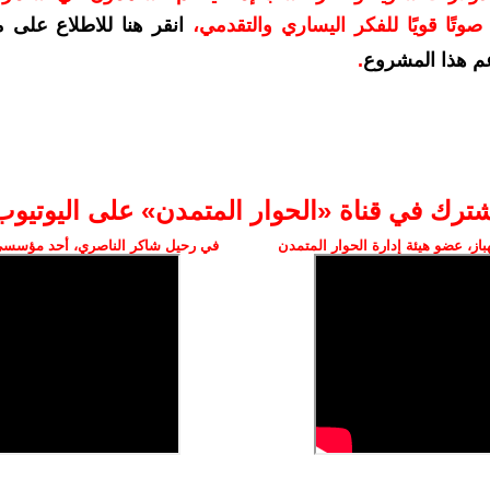
وتًا قويًا للفكر اليساري والتقدمي
،
انقر هنا للاطلاع على 
م هذا المشروع
.
شترك في قناة «الحوار المتمدن» على اليوتيوب
ز، عضو هيئة إدارة الحوار المتمدن
في رحيل شاكر الناصري، أحد مؤسسي 