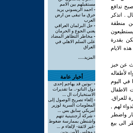
مستقبلهم بين الامم
صبح تدافع
-
احمد الريسوني يريد
 . اتذكر
حرق ما تبقى من ارض
العرب
من منطقة
-
حل البرلمان العراقي
يعني الجوع و الحرمان
يستطيعون
-
مخاطر التظاهر المضاد
كن بقدرة
على السلم الاهلي في
العراق
ذه الايام
المزيد.....
حث عن خبز
ء لأطفاله
أخبار عامة
 في اليوم
-
-بوتين قد يهاجم إحدى
دول الناتو-.. ما تقديرات
ت الاطفال
الاستخبارات ال ...
ة للعراق.
-
إلغاء تصريح الوصول إلى
المعلومات السرية لوزير
واء لهم ,
أمريكي سابق بس ...
راء بعد ان صعدت قيمة الدولار الامريكي الى 5000 دينار واضطر
-
شركة أرجنتينية تتهم
واشنطن بممارسة ضغوط
ر الى بيع
-غير لائقة- لإلغاء م ...
-
مجلس الأمن يدين