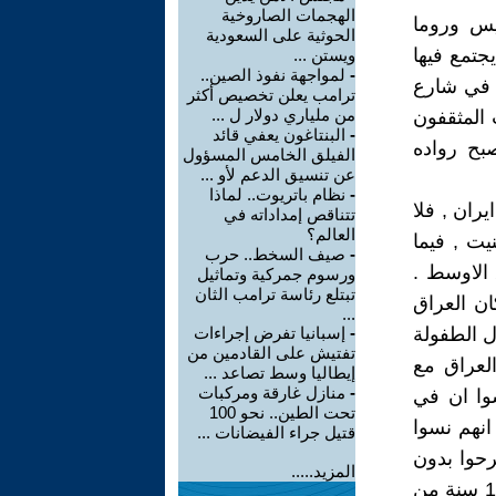
الهجمات الصاروخية
يس وروما
الحوثية على السعودية
جتمع فيها
ويستن ...
-
لمواجهة نفوذ الصين..
 في شارع
ترامب يعلن تخصيص أكثر
من ملياري دولار ل ...
 المثقفون
-
البنتاغون يعفي قائد
بح رواده
الفيلق الخامس المسؤول
عن تنسيق الدعم لأو ...
-
نظام باتريوت.. لماذا
ران , فلا
تتناقص إمداداته في
العالم؟
ت , فيما
-
صيف السخط.. حرب
الاوسط .
ورسوم جمركية وتماثيل
تبتلع رئاسة ترامب الثان
ان العراق
...
ل الطفولة
-
إسبانيا تفرض إجراءات
تفتيش على القادمين من
لعراق مع
إيطاليا وسط تصاعد ...
-
منازل غارقة ومركبات
وا ان في
تحت الطين.. نحو 100
. انهم نسوا
قتيل جراء الفيضانات ...
رحوا بدون
المزيد.....
مكافئة مالية او عمل او حتى قطعة ارض بعد ان قضى بعضهم اكثر من 11 سنة من