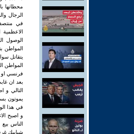
محطاتها با
الرجال وا
في منتصف 
الاعظمية 
الوصول ال
المواطن بت
يتقاتل سوا
المواطن ال
فرنسي او س
بعد ان غاب
التالي و ا
يموتون بسب
في هذا الو
الناس بيع 
شبابيك غرف