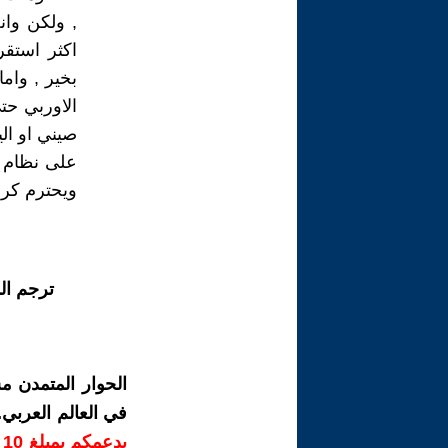
, ولكن وا
اكثر استقر
بخير , وام
الاوربي حت
صيني او الي
على نظام ق
ويحترم كرا
ترجم ال
الحوار المتمدن م
في العالم العربي
ب