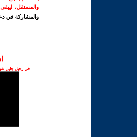
والمستقل، ليبقى ص
والمشاركة في دع
ا‫
في رحيل جليل شهبا